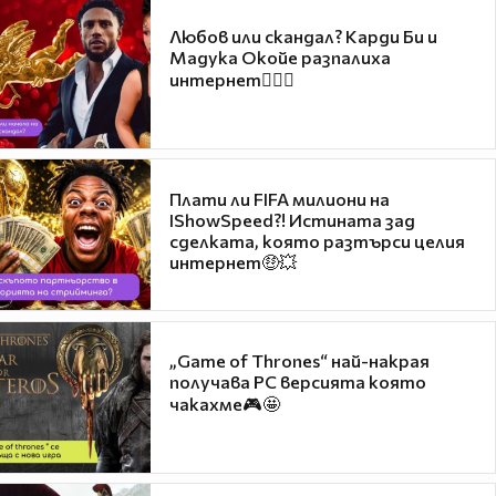
Любов или скандал? Карди Би и
Мадука Окойе разпалиха
интернет❤️‍🔥🔥
Плати ли FIFA милиони на
IShowSpeed?! Истината зад
сделката, която разтърси целия
интернет🤑💥
„Game of Thrones“ най-накрая
получава PC версията която
чакахме🎮🤩