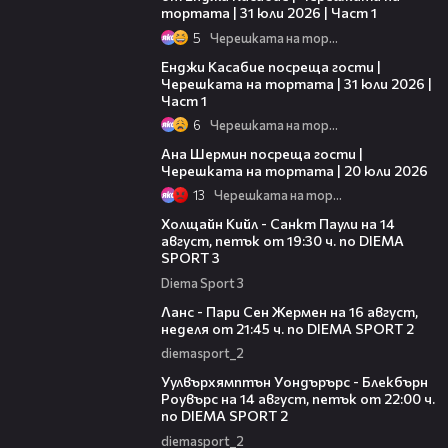
тортата | 31 юли 2026 | Част 1
5
Черешката на тортата
10:44
Енджи Касабие посреща гости |
Черешката на тортата | 31 юли 2026 |
Част 1
6
Черешката на тортата
19:47
Ана Шермин посреща гости |
Черешката на тортата | 20 юли 2026
13
Черешката на тортата
00:36
Холщайн Кийл - Санкт Паули на 14
август, петък от 19:30 ч. по DIEMA
SPORT 3
Diema Sport 3
00:45
Ланс - Пари Сен Жермен на 16 август,
неделя от 21:45 ч. по DIEMA SPORT 2
diemasport_2
00:37
Уулвърхямптън Уондърърс - Блекбърн
Роувърс на 14 август, петък от 22:00 ч.
по DIEMA SPORT 2
diemasport_2