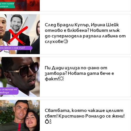
След Брадли Купър, Ирина Шейк
отново е влюбена? Новият мъж
до супермодела разпали лавина от
слухове🧐
Пи Диди излиза по-рано от
затвора? Новата дата вече е
факт!💥
Сватбата, която чакаше целият
свят! Кристиано Роналдо се жени!
💍🍾