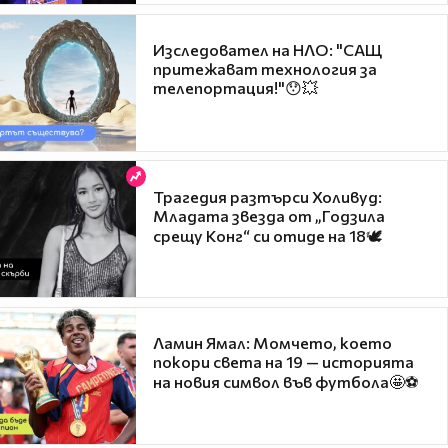
Изследовател на НЛО: "САЩ
притежават технология за
телепортация!"😯💥
Трагедия разтърси Холивуд:
Младата звезда от „Годзила
срещу Конг“ си отиде на 18🕊️
Ламин Ямал: Момчето, което
покори света на 19 — историята
на новия символ във футбола🤩⚽