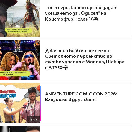
Топ 5 игри, които ще ти дадат
усещането за „Одисея“ на
Кристофър Нолан🤩🎮
Джъстин Бийбър ще пее на
Световното първенство по
футбол заедно с Мадона, Шакира
и BTS!⚽🤩
ANIVENTURE COMIC CON 2026:
Влязохме в друг свят!
08:16