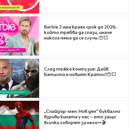
Barbie 2 има краен срок до 2026,
който трябва да спази, иначе
никога няма да се случи.😯💥
След тежка контузия: Дейв
Батиста е новият Кратос!😯💥
„Спайдър-мен: Нов ден“ буквално
взриви кината у нас – ето защо
всички говорят за него👀🎬