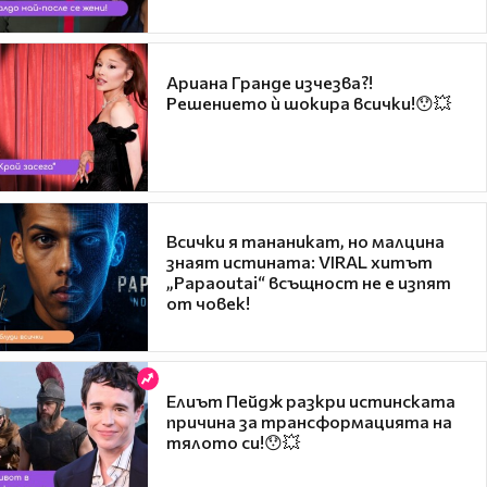
Ариана Гранде изчезва?!
Решението ѝ шокира всички!😯💥
Всички я тананикат, но малцина
знаят истината: VIRAL хитът
„Papaoutai“ всъщност не е изпят
от човек!
Елиът Пейдж разкри истинската
причина за трансформацията на
тялото си!😯💥