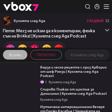
Member of
👾
Кухнята след Ада
СЛЕДВАЙ
32
Петя: Мегз не искам да я коментирам, фенка
съм на Bri4ka! | Кухнята след Ада Podcast
Всички
TRENDING
Кухнята след Ада
18:45
Бърза и лесна рецепта с ориз Арборио
от шеф Ремзи | Кухнята след Ада
Podcast
1
Кухнята след Ада
37:44
Спирова: Плаках от щастие за
Денисиньо | Кухнята след Ада Podcast
Кухнята след Ада
18:07
Изтънчена интернационална вечеря
от Енджи Касабие | Черешката на