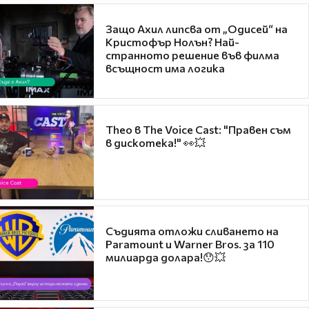
Защо Ахил липсва от „Одисей“ на
Кристофър Нолън? Най-
странното решение във филма
всъщност има логика
Theo в The Voice Cast: "Правен съм
в дискотека!" 👀💥
Съдията отложи сливането на
Paramount и Warner Bros. за 110
милиарда долара!😯💥