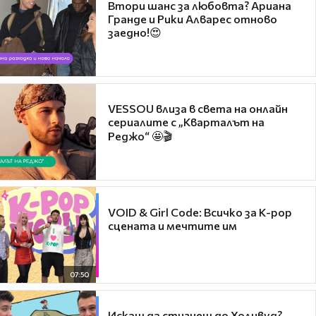
Втори шанс за любовта? Ариана
Гранде и Рики Алварес отново
заедно!😍
VESSOU влиза в света на онлайн
сериалите с „Кварталът на
Реджо“ 🤩🎬
VOID & Girl Code: Всичко за K-pop
сцената и мечтите им
07:50
Искаш да стигнеш до Холивуд?