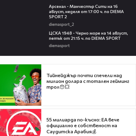
00:38
Арсенал - Манчестър Сити на 16
август, неделя от 17:00 ч. по DIEMA
SPORT 2
diemasport_2
00:35
ЦСКА 1948 - Черно море на 14 август,
петък от 21:15 ч. по DIEMA SPORT
diemasport
Тийнейджър почти спечели над
милион долара с тотален гейминг
трол😯💥
55 милиарда по-късно: EA вече
официално е собственост на
Саудитска Арабия💰