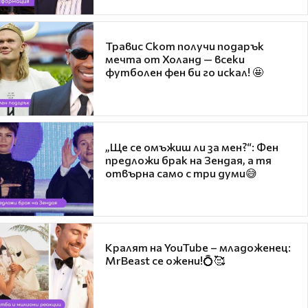
Травис Скот получи подарък
мечта от Холанд — всеки
футболен фен би го искал! 🤩
„Ще се омъжиш ли за мен?“: Фен
предложи брак на Зендая, а тя
отвърна само с три думи😅
Кралят на YouTube – младоженец:
MrBeast се ожени!💍🥰