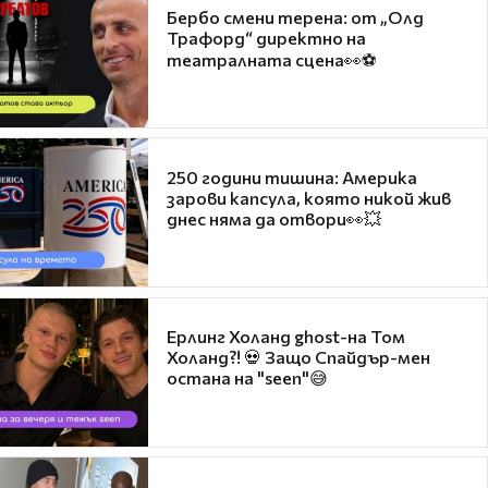
Бербо смени терена: от „Олд
Трафорд“ директно на
театралната сцена👀⚽
250 години тишина: Америка
зарови капсула, която никой жив
днес няма да отвори👀💥
Ерлинг Холанд ghost-на Том
Холанд?! 💀 Защо Спайдър-мен
остана на "seen"😅