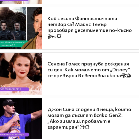
Кой съсипа Фантастичната
четворка? Майлс Телър
проговаря десетилетие по-късно
🎬👀💥
Селена Гомес празнува рождения
си ден: Как момичето от „Disney“
се превърна в световна икона🤩🎂
Джон Сина сподели 4 неща, които
могат да съсипят всяко GenZ:
„Ако ги имаш, провалът е
гарантиран“🧐💥