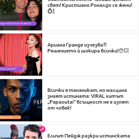
свят! Кристиано Роналдо се жени!
💍🍾
Ариана Гранде изчезва?!
Решението ѝ шокира всички!😯💥
Всички я тананикат, но малцина
знаят истината: VIRAL хитът
„Papaoutai“ всъщност не е изпят
от човек!
Елиът Пейдж разкри истинската