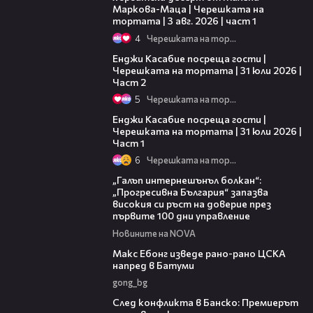
Маркова-Маца | Черешката на
тортата | 3 авг. 2026 | част 1
4
Черешката на тортата
16:45
Енджи Касабие посреща гости |
Черешката на тортата | 31 юли 2026 |
Част 2
5
Черешката на тортата
10:44
Енджи Касабие посреща гости |
Черешката на тортата | 31 юли 2026 |
Част 1
6
Черешката на тортата
01:22
„Галъп интернешънъл болкан“:
„Прогресивна България“ запазва
високия си ръст на доверие през
първите 100 дни управление
Новините на NOVA
01:33
Макс Ебонг изведе рано-рано ЦСКА
напред в Батуми
gong_bg
01:52
След конфликта в Банско: Премиерът