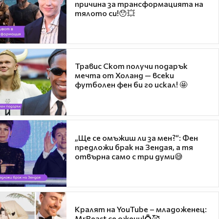
причина за трансформацията на
тялото си!😯💥
Травис Скот получи подарък
мечта от Холанд — всеки
футболен фен би го искал! 🤩
„Ще се омъжиш ли за мен?“: Фен
предложи брак на Зендая, а тя
отвърна само с три думи😅
Кралят на YouTube – младоженец:
MrBeast се ожени!💍🥰