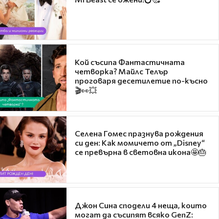
Кой съсипа Фантастичната
четворка? Майлс Телър
проговаря десетилетие по-късно
🎬👀💥
Селена Гомес празнува рождения
си ден: Как момичето от „Disney“
се превърна в световна икона🤩🎂
Джон Сина сподели 4 неща, които
могат да съсипят всяко GenZ: