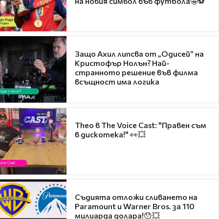
на новия символ във футбола🤩⚽
Защо Ахил липсва от „Одисей“ на
Кристофър Нолън? Най-
странното решение във филма
всъщност има логика
Theo в The Voice Cast: "Правен съм
в дискотека!" 👀💥
Съдията отложи сливането на
Paramount и Warner Bros. за 110
милиарда долара!😯💥