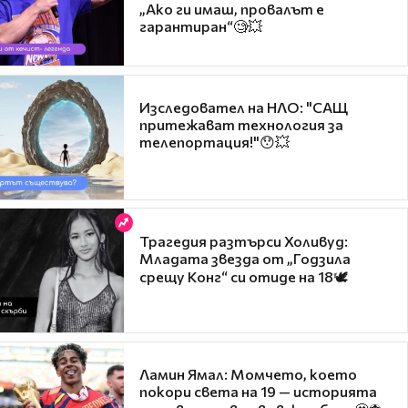
„Ако ги имаш, провалът е
гарантиран“🧐💥
Изследовател на НЛО: "САЩ
притежават технология за
телепортация!"😯💥
Трагедия разтърси Холивуд:
Младата звезда от „Годзила
срещу Конг“ си отиде на 18🕊️
Ламин Ямал: Момчето, което
покори света на 19 — историята