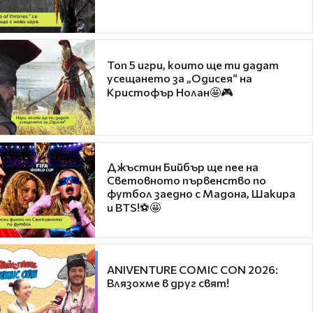
Топ 5 игри, които ще ти дадат
усещането за „Одисея“ на
Кристофър Нолан🤩🎮
Джъстин Бийбър ще пее на
Световното първенство по
футбол заедно с Мадона, Шакира
и BTS!⚽🤩
ANIVENTURE COMIC CON 2026:
Влязохме в друг свят!