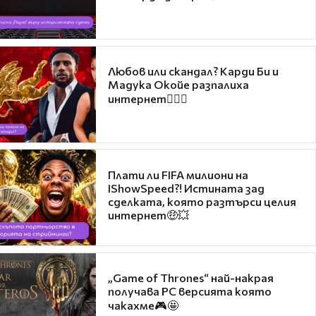
Любов или скандал? Карди Би и
Мадука Окойе разпалиха
интернет❤️‍🔥🔥
Плати ли FIFA милиони на
IShowSpeed?! Истината зад
сделката, която разтърси целия
интернет🤑💥
„Game of Thrones“ най-накрая
получава PC версията която
чакахме🎮🤩