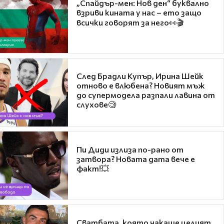
„Спайдър-мен: Нов ден“ буквално
взриви кината у нас – ето защо
всички говорят за него👀🎬
След Брадли Купър, Ирина Шейк
отново е влюбена? Новият мъж
до супермодела разпали лавина от
слухове🧐
Пи Диди излиза по-рано от
затвора? Новата дата вече е
факт!💥
Сватбата, която чакаше целият