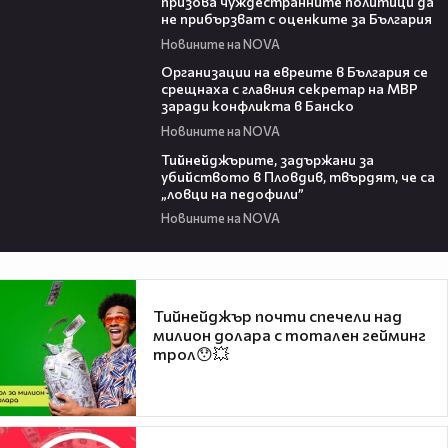
призова чуждестранните политици да
не прибързват с оценките за България
Новините на NOVA
03:11
Организации на евреите в България се
срещнаха с главния секретар на МВР
заради конфликта в Банско
Новините на NOVA
04:43
Тийнейджърите, задържани за
убийството в Пловдив, твърдят, че са
„ловци на педофили”
Новините на NOVA
Тийнейджър почти спечели над
милион долара с тотален гейминг
трол😯💥