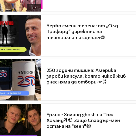
08:16
Бербо смени терена: от „Олд
Трафорд“ директно на
театралната сцена👀⚽
250 години тишина: Америка
зарови капсула, която никой жив
днес няма да отвори👀💥
Ерлинг Холанд ghost-на Том
Холанд?! 💀 Защо Спайдър-мен
остана на "seen"😅