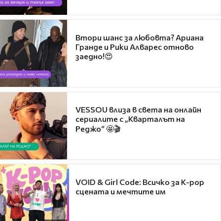
Втори шанс за любовта? Ариана
Гранде и Рики Алварес отново
заедно!😍
VESSOU влиза в света на онлайн
сериалите с „Кварталът на
Реджо“ 🤩🎬
VOID & Girl Code: Всичко за K-pop
сцената и мечтите им