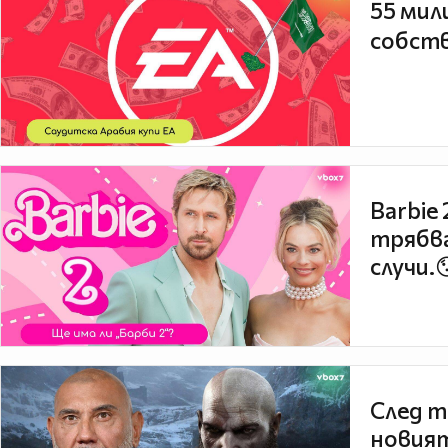
55 мил
собств
Barbie
трябва
случи.
След т
новият