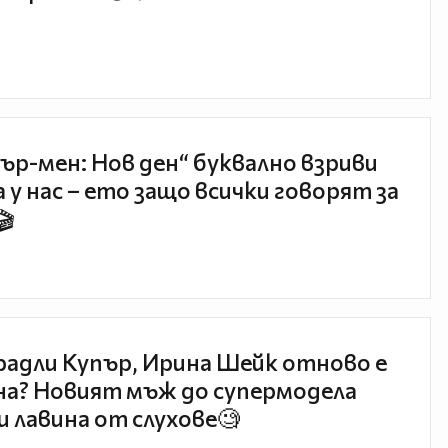
ър-мен: Нов ден“ буквално взриви
 у нас – ето защо всички говорят за
🎬
радли Купър, Ирина Шейк отново е
а? Новият мъж до супермодела
и лавина от слухове🧐