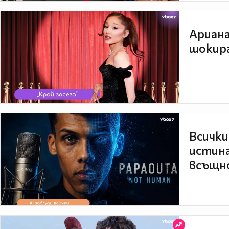
Ариана
шокира
Всички
истина
всъщно