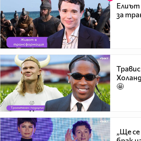
Елиът 
за тра
Травис
Холанд
🤩
„Ще се
брак н