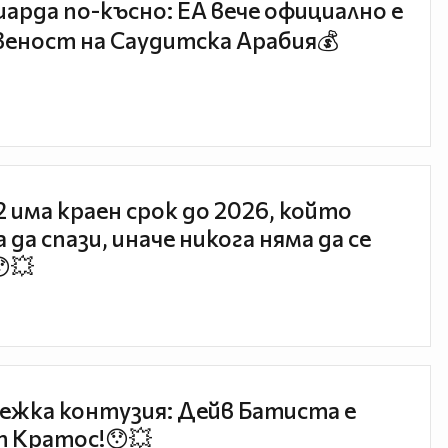
иарда по-късно: EA вече официално е
еност на Саудитска Арабия💰
 2 има краен срок до 2026, който
 да спази, иначе никога няма да се
😯💥
ежка контузия: Дейв Батиста е
 Кратос!😯💥