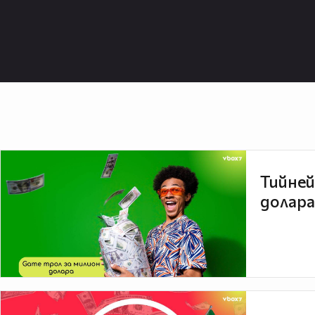
Тийней
долара