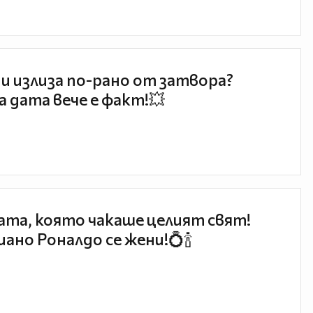
и излиза по-рано от затвора?
 дата вече е факт!💥
та, която чакаше целият свят!
ано Роналдо се жени!💍🍾