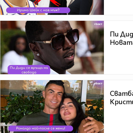
Пи Дид
Новата
Сватба
Кристи