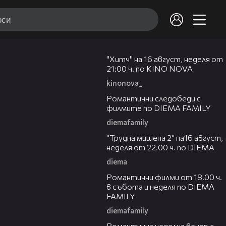
00:30
"Хитч" на 16 август, неделя от
21:00 ч. по KINO NOVA
kinonova_
00:31
Романтични следобеди с
филмите по DIEMA FAMILY
diemafamily
00:31
"Трудна мишена 2" на16 август,
неделя от 22.00 ч. по DIEMA
diema
00:36
Романтични филми от 18.00 ч.
в събота и неделя по DIEMA
FAMILY
diemafamily
00:21
Романтичнa неделна вечер с