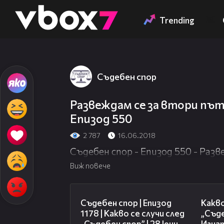
Member of
👾
Trending
Съдебен спор
Развеждам се за втори път 
Епизод 550
2 787
16.06.2018
Съдебен спор - Епизод 550 - Разв
Виж повече
47:02
Съдебен спор | Епизод
Какво
1178 | Какво се случи след
„Съде
„Съдебен спор” | 28 юни
Игнат