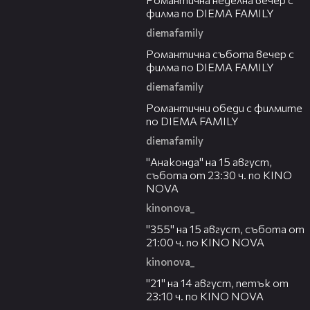
филма по DIEMA FAMILY
diemafamily
00:20
Романтичнa събота вечер с
филма по DIEMA FAMILY
diemafamily
00:32
Романтични обеди с филмите
по DIEMA FAMILY
diemafamily
00:30
"Анаконда" на 15 август,
събота от 23:30 ч. по KINO
NOVA
kinonova_
00:31
"355" на 15 август, събота от
21:00 ч. по KINO NOVA
kinonova_
00:29
"21" на 14 август, петък от
23:10 ч. по KINO NOVA