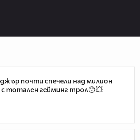
джър почти спечели над милион
 с тотален гейминг трол😯💥