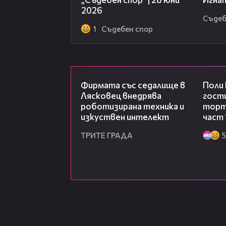
2026
Съдеб
1
Съдебен спор
00:06
Фирмата със седалище в
Поли
Лясковец внедрява
гости
роботизирана техника и
торта
изкуствен интелект
част 
ТРИТЕ ГРАДА
5