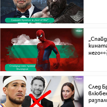
„Спайд
кината
него👀
След Б
влюбен
разпал