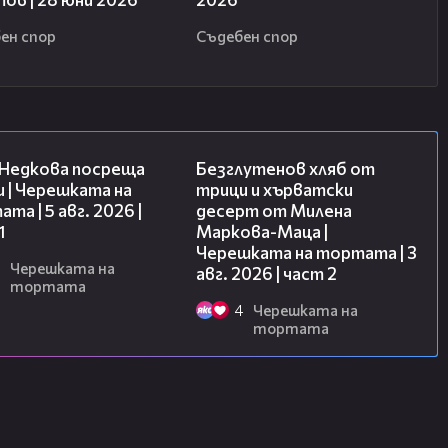
ен спор
Съдебен спор
19:25
15:35
 Недкова посреща
Безглутенов хляб от
 | Черешката на
трици и хърватски
та | 5 авг. 2026 |
десерт от Милена
1
Маркова-Маца |
Черешката на тортата | 3
Черешката на
авг. 2026 | част 2
тортата
4
Черешката на
тортата