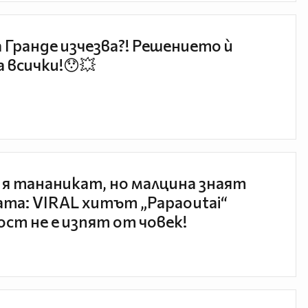
 Гранде изчезва?! Решението ѝ
 всички!😯💥
 я тананикат, но малцина знаят
та: VIRAL хитът „Papaoutai“
ст не е изпят от човек!