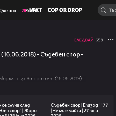
Quizbox
СЛЕДВАЙ
658
(16.06.2018) - Съдебен спор -
еждам се за втори път (16.06.2018)
15:58
47:03
 се случи след
Съдебен спор | Епизод 1177
бен спор” | Жоро
| Не ми е майка | 27 юни
ов | 28 юни 2026
2026