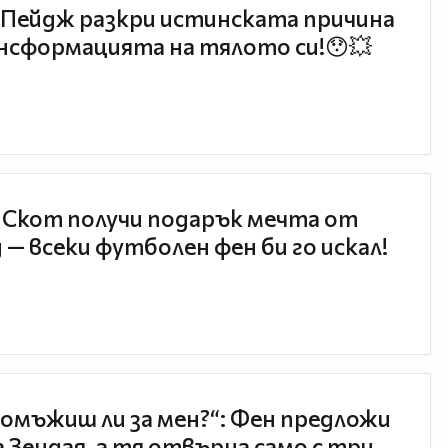
Пейдж разкри истинската причина
нсформацията на тялото си!😯💥
 Скот получи подарък мечта от
 — всеки футболен фен би го искал!
 омъжиш ли за мен?“: Фен предложи
а Зендая, а тя отвърна само с три