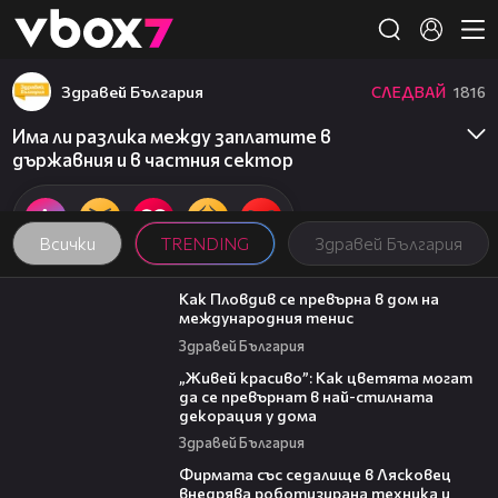
Member of
👾
Здравей България
СЛЕДВАЙ
1816
Има ли разлика между заплатите в
държавния и в частния сектор
Всички
TRENDING
Здравей България
03:09
Как Пловдив се превърна в дом на
международния тенис
Здравей България
04:11
„Живей красиво”: Как цветята могат
да се превърнат в най-стилната
декорация у дома
Здравей България
00:06
Фирмата със седалище в Лясковец
внедрява роботизирана техника и