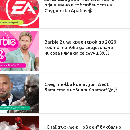
официално е собственост на
Саудитска Арабия💰
Barbie 2 има краен срок до 2026,
който трябва да спази, иначе
никога няма да се случи.😯💥
След тежка контузия: Дейв
Батиста е новият Кратос!😯💥
„Спайдър-мен: Нов ден“ буквално