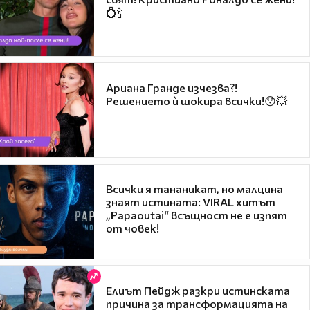
💍🍾
Ариана Гранде изчезва?!
Решението ѝ шокира всички!😯💥
Всички я тананикат, но малцина
знаят истината: VIRAL хитът
„Papaoutai“ всъщност не е изпят
от човек!
Елиът Пейдж разкри истинската
причина за трансформацията на