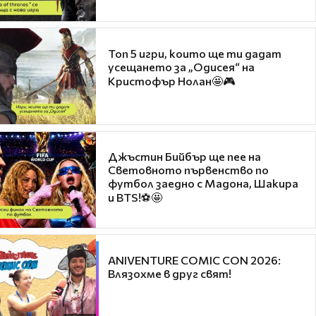
Топ 5 игри, които ще ти дадат
усещането за „Одисея“ на
Кристофър Нолан🤩🎮
Джъстин Бийбър ще пее на
Световното първенство по
футбол заедно с Мадона, Шакира
и BTS!⚽🤩
ANIVENTURE COMIC CON 2026:
Влязохме в друг свят!