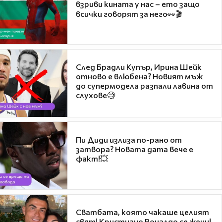
взриви кината у нас – ето защо
всички говорят за него👀🎬
След Брадли Купър, Ирина Шейк
отново е влюбена? Новият мъж
до супермодела разпали лавина от
слухове🧐
Пи Диди излиза по-рано от
затвора? Новата дата вече е
факт!💥
Сватбата, която чакаше целият
свят! Кристиано Роналдо се жени!