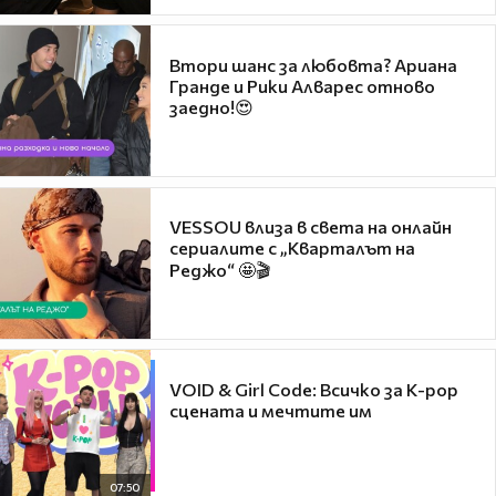
Втори шанс за любовта? Ариана
Гранде и Рики Алварес отново
заедно!😍
VESSOU влиза в света на онлайн
сериалите с „Кварталът на
Реджо“ 🤩🎬
VOID & Girl Code: Всичко за K-pop
сцената и мечтите им
07:50