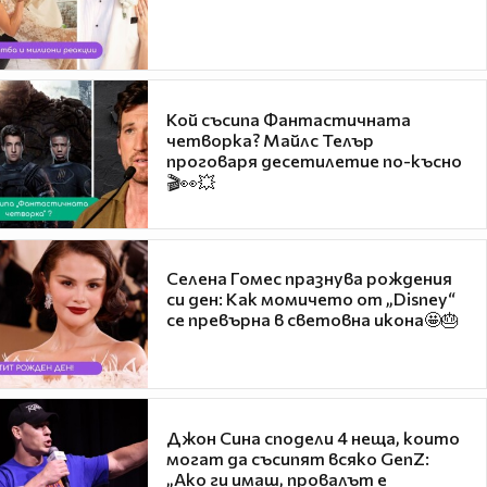
Кой съсипа Фантастичната
четворка? Майлс Телър
проговаря десетилетие по-късно
🎬👀💥
Селена Гомес празнува рождения
си ден: Как момичето от „Disney“
се превърна в световна икона🤩🎂
Джон Сина сподели 4 неща, които
могат да съсипят всяко GenZ:
„Ако ги имаш, провалът е