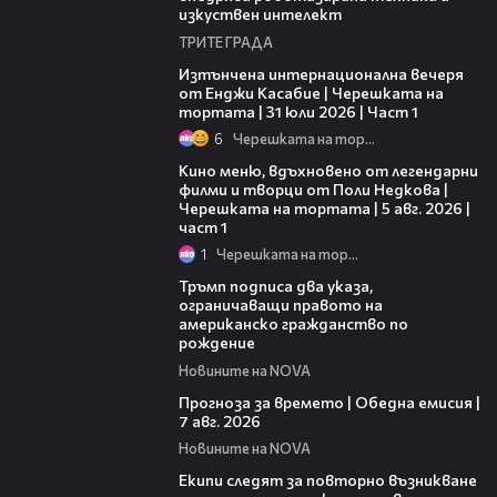
изкуствен интелект
ТРИТЕ ГРАДА
18:07
Изтънчена интернационална вечеря
от Енджи Касабие | Черешката на
тортата | 31 юли 2026 | Част 1
6
Черешката на тортата
15:39
Кино меню, вдъхновено от легендарни
филми и творци от Поли Недкова |
Черешката на тортата | 5 авг. 2026 |
част 1
1
Черешката на тортата
01:24
Тръмп подписа два указа,
ограничаващи правото на
американско гражданство по
рождение
Новините на NOVA
02:23
Прогноза за времето | Обедна емисия |
7 авг. 2026
Новините на NOVA
03:09
Екипи следят за повторно възникване