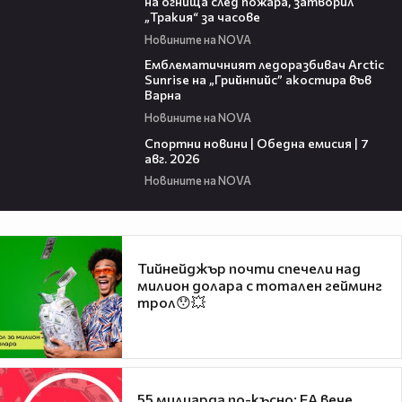
на огнища след пожара, затворил
„Тракия“ за часове
Новините на NOVA
00:48
Емблематичният ледоразбивач Arctic
Sunrise на „Грийнпийс” акостира във
Варна
Новините на NOVA
04:05
Спортни новини | Обедна емисия | 7
aвг. 2026
Новините на NOVA
Тийнейджър почти спечели над
милион долара с тотален гейминг
трол😯💥
55 милиарда по-късно: EA вече