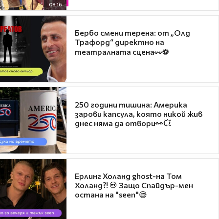
08:16
Бербо смени терена: от „Олд
Трафорд“ директно на
театралната сцена👀⚽
250 години тишина: Америка
зарови капсула, която никой жив
днес няма да отвори👀💥
Ерлинг Холанд ghost-на Том
Холанд?! 💀 Защо Спайдър-мен
остана на "seen"😅