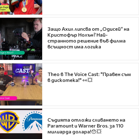
Защо Ахил липсва от „Одисей“ на
Кристофър Нолън? Най-
странното решение във филма
всъщност има логика
Theo в The Voice Cast: "Правен съм
в дискотека!" 👀💥
Съдията отложи сливането на
Paramount и Warner Bros. за 110
милиарда долара!😯💥