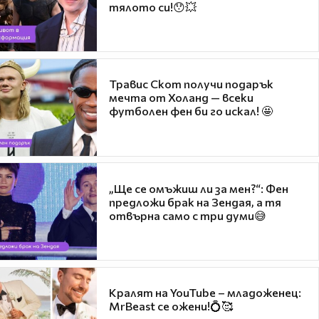
тялото си!😯💥
Травис Скот получи подарък
мечта от Холанд — всеки
футболен фен би го искал! 🤩
„Ще се омъжиш ли за мен?“: Фен
предложи брак на Зендая, а тя
отвърна само с три думи😅
Кралят на YouTube – младоженец:
MrBeast се ожени!💍🥰