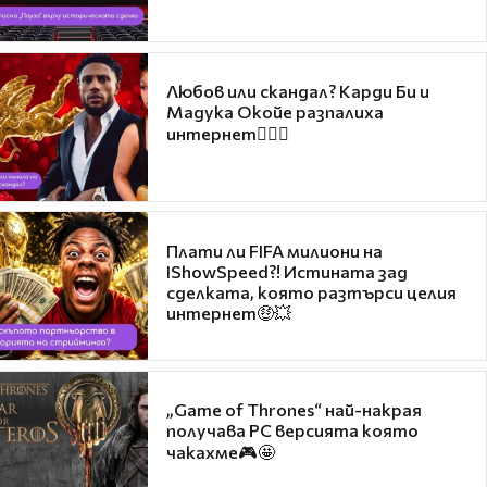
Любов или скандал? Карди Би и
Мадука Окойе разпалиха
интернет❤️‍🔥🔥
Плати ли FIFA милиони на
IShowSpeed?! Истината зад
сделката, която разтърси целия
интернет🤑💥
„Game of Thrones“ най-накрая
получава PC версията която
чакахме🎮🤩