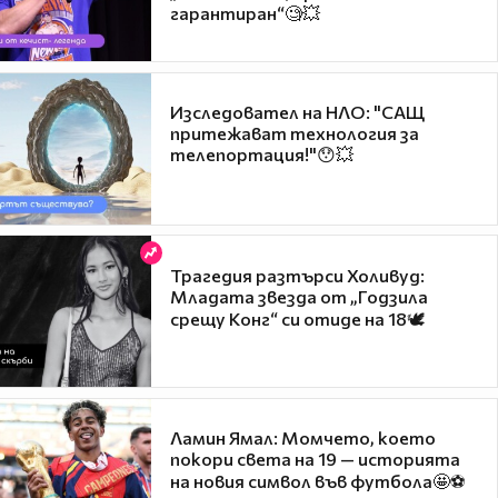
гарантиран“🧐💥
Изследовател на НЛО: "САЩ
притежават технология за
телепортация!"😯💥
Трагедия разтърси Холивуд:
Младата звезда от „Годзила
срещу Конг“ си отиде на 18🕊️
Ламин Ямал: Момчето, което
покори света на 19 — историята
на новия символ във футбола🤩⚽