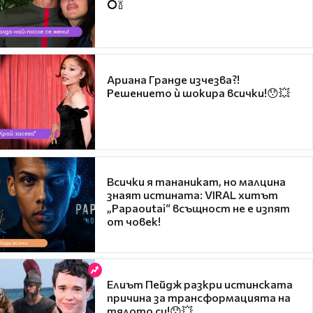
💍🍾
Ариана Гранде изчезва?!
Решението ѝ шокира всички!😯💥
Всички я тананикат, но малцина
знаят истината: VIRAL хитът
„Papaoutai“ всъщност не е изпят
от човек!
Елиът Пейдж разкри истинската
причина за трансформацията на
тялото си!😯💥