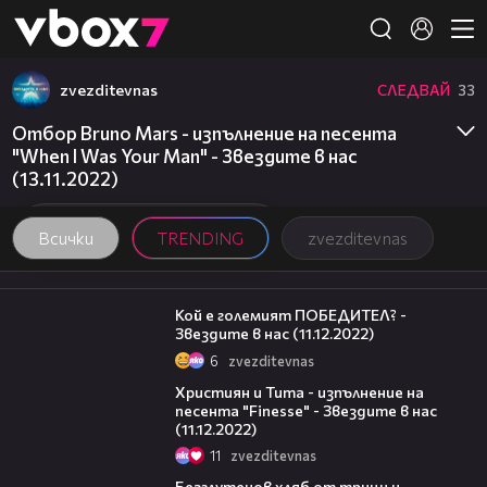
Member of
👾
zvezditevnas
СЛЕДВАЙ
33
Отбор Bruno Mars - изпълнение на песента
"When I Was Your Man" - Звездите в нас
(13.11.2022)
Всички
TRENDING
zvezditevnas
10:18
Кой е големият ПОБЕДИТЕЛ? -
Звездите в нас (11.12.2022)
6
zvezditevnas
06:47
Християн и Тита - изпълнение на
песента "Finesse" - Звездите в нас
(11.12.2022)
11
zvezditevnas
16:02
Безглутенов хляб от трици и