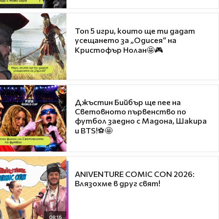
Топ 5 игри, които ще ти дадат
усещането за „Одисея“ на
Кристофър Нолан🤩🎮
Джъстин Бийбър ще пее на
Световното първенство по
футбол заедно с Мадона, Шакира
и BTS!⚽🤩
ANIVENTURE COMIC CON 2026:
Влязохме в друг свят!
08:16