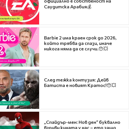
официално е собственост на
Саудитска Арабия💰
Barbie 2 има краен срок до 2026,
който трябва да спази, иначе
никога няма да се случи.😯💥
След тежка контузия: Дейв
Батиста е новият Кратос!😯💥
„Спайдър-мен: Нов ден“ буквално
взриви кината у нас – ето защо