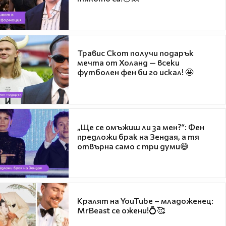
Травис Скот получи подарък
мечта от Холанд — всеки
футболен фен би го искал! 🤩
„Ще се омъжиш ли за мен?“: Фен
предложи брак на Зендая, а тя
отвърна само с три думи😅
Кралят на YouTube – младоженец:
MrBeast се ожени!💍🥰