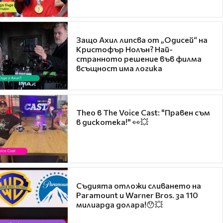
Защо Ахил липсва от „Одисей“ на
Кристофър Нолън? Най-
странното решение във филма
всъщност има логика
Theo в The Voice Cast: "Правен съм
в дискотека!" 👀💥
Съдията отложи сливането на
Paramount и Warner Bros. за 110
милиарда долара!😯💥