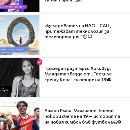
Изследовател на НЛО: "САЩ
притежават технология за
телепортация!"😯💥
Трагедия разтърси Холивуд:
Младата звезда от „Годзила
срещу Конг“ си отиде на 18🕊️
Ламин Ямал: Момчето, което
покори света на 19 — историята
на новия символ във футбола🤩⚽