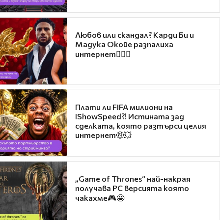
Любов или скандал? Карди Би и
Мадука Окойе разпалиха
интернет❤️‍🔥🔥
Плати ли FIFA милиони на
IShowSpeed?! Истината зад
сделката, която разтърси целия
интернет🤑💥
„Game of Thrones“ най-накрая
получава PC версията която
чакахме🎮🤩