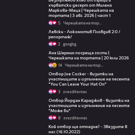
хърватски десерт от Милена
Маркова-Маца | Черешката на
тортата | 3 авг. 2026 | част 1
5
Черешката на тортата
06:10
Левски - Локомотив Пловдив 2:0 /
репортаж/
2
gongbg
19:47
Ана Шермин посреща гости |
Черешката на тортата | 20 юли 2026
14
Черешката на тортата
14:59
Отбор Joe Cocker - визитки на
участниците и изпълнение на песента
"You Can Leave Your Hat On"
3
zvezditevnas
16:56
Отбор Йордан Караджов - визитки на
участниците и изпълнение на песента
"Може би"
8
zvezditevnas
06:48
Кой отбор ще отпадне? - Звездите в
нас (16.10.2022)