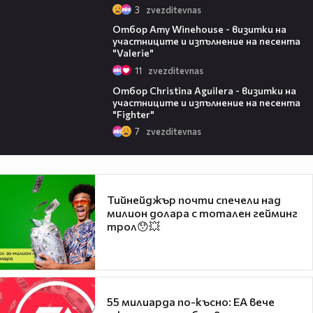
3
zvezditevnas
14:36
Отбор Amy Winehouse - визитки на
участниците и изпълнение на песента
"Valerie"
11
zvezditevnas
15:24
Отбор Christina Aguilera - визитки на
участниците и изпълнение на песента
"Fighter"
7
zvezditevnas
Тийнейджър почти спечели над
милион долара с тотален гейминг
трол😯💥
55 милиарда по-късно: EA вече