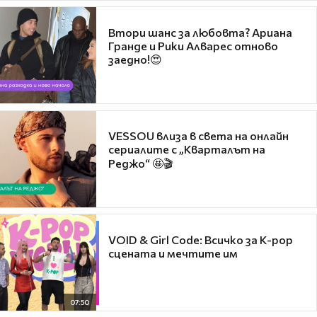
Втори шанс за любовта? Ариана
Гранде и Рики Алварес отново
заедно!😍
VESSOU влиза в света на онлайн
сериалите с „Кварталът на
Реджо“ 🤩🎬
VOID & Girl Code: Всичко за K-pop
сцената и мечтите им
07:50