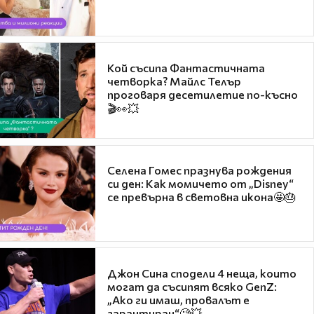
Кой съсипа Фантастичната
четворка? Майлс Телър
проговаря десетилетие по-късно
🎬👀💥
Селена Гомес празнува рождения
си ден: Как момичето от „Disney“
се превърна в световна икона🤩🎂
Джон Сина сподели 4 неща, които
могат да съсипят всяко GenZ:
„Ако ги имаш, провалът е
гарантиран“🧐💥