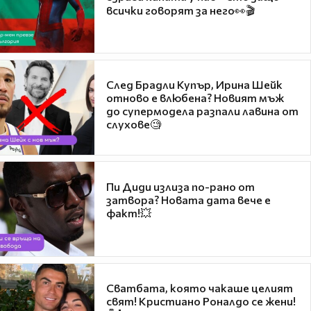
всички говорят за него👀🎬
След Брадли Купър, Ирина Шейк
отново е влюбена? Новият мъж
до супермодела разпали лавина от
слухове🧐
Пи Диди излиза по-рано от
затвора? Новата дата вече е
факт!💥
Сватбата, която чакаше целият
свят! Кристиано Роналдо се жени!