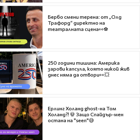
Бербо смени терена: от „Олд
Трафорд“ директно на
театралната сцена👀⚽
250 години тишина: Америка
зарови капсула, която никой жив
днес няма да отвори👀💥
Ерлинг Холанд ghost-на Том
Холанд?! 💀 Защо Спайдър-мен
остана на "seen"😅