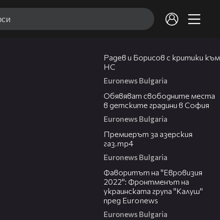
01:38
Радев и Борисов с критики към
НС
Euronews Bulgaria
00:55
Обявяват свободните места
в детските градини в София
Euronews Bulgaria
02:07
Премиерът за азерския
газ.mp4
Euronews Bulgaria
01:52
Фаворитът на "Евровизия
2022": Фронтменът на
украинската група "Калуш"
пред Euronews
Euronews Bulgaria
08:29