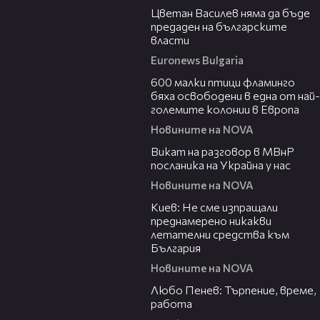
Цветан Василев няма да бъде
предаден на българските
власти
Euronews Bulgaria
06:25
600 малки птици фламинго
бяха освободени в една от най-
големите колонии в Европа
Новините на NOVA
00:30
Викат на разговор в МВнР
посланика на Украйна у нас
Новините на NOVA
00:26
Киев: Не сме изпращали
преднамерено никакви
летателни средства към
България
Новините на NOVA
03:40
Любо Пенев: Търпение, време,
работа