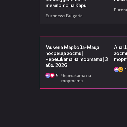
темпото на Кари
Euron
Euronews Bulgaria
20:17
Милена Маркова-Маца
Ана 
посреща гости |
гости
Черешката на тортата | 3
торта
авг. 2026
1
5
Черешката на
тортата