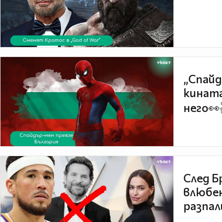
„Спайд
кината
него👀
След Б
влюбен
разпал