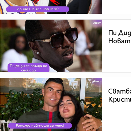
Пи Дид
Новата
Сватба
Кристи