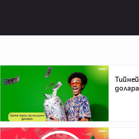
Тийней
долара