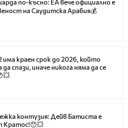
иарда по-късно: EA вече официално е
еност на Саудитска Арабия💰
 2 има краен срок до 2026, който
 да спази, иначе никога няма да се
😯💥
ежка контузия: Дейв Батиста е
 Кратос!😯💥