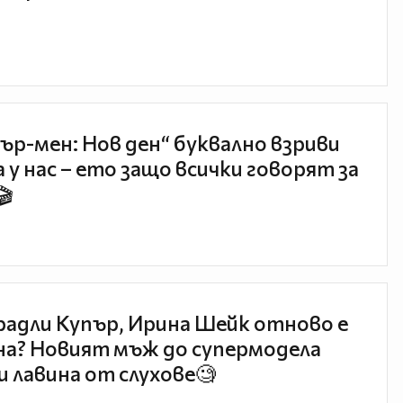
ър-мен: Нов ден“ буквално взриви
 у нас – ето защо всички говорят за
🎬
радли Купър, Ирина Шейк отново е
а? Новият мъж до супермодела
и лавина от слухове🧐