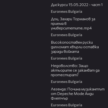
Дискурси 15.05.2022 - част 1
Euronews Bulgaria
05:23
Доц. Захари Торманов за
приема в
университетите.mp4
Euronews Bulgaria
01:12
Високопоставен руски
дипломат хвърли оставка
заради войната
Euronews Bulgaria
09:17
Недоволство: Защо
актьорите се заканват да
протестират?
Euronews Bulgaria
01:07
Легенда: Почина музикантът
от Depeche Mode Анди
Флетчър
Euronews Bulgaria
00:39