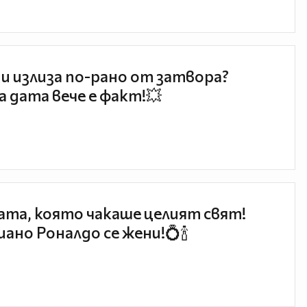
и излиза по-рано от затвора?
 дата вече е факт!💥
та, която чакаше целият свят!
ано Роналдо се жени!💍🍾