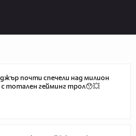
джър почти спечели над милион
 с тотален гейминг трол😯💥