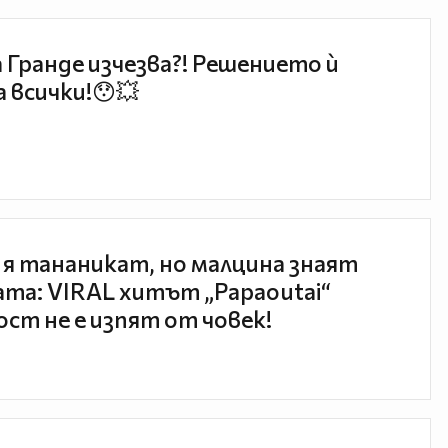
 Гранде изчезва?! Решението ѝ
 всички!😯💥
 я тананикат, но малцина знаят
та: VIRAL хитът „Papaoutai“
ст не е изпят от човек!