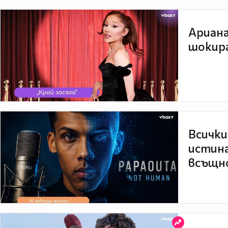
Ариана
шокира
Всички
истина
всъщно