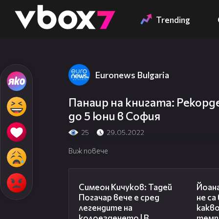
Member of
👾
Trending
Euronews Bulgaria
Панаир на книгата: Рекорд
до 5 юни в София
25
29.05.2022
Виж повече
11:23
Симеон Кичуков: Тадей
Йоан
Погачар вече е сред
не са
легендите на
какво
колоезденето | В
темп