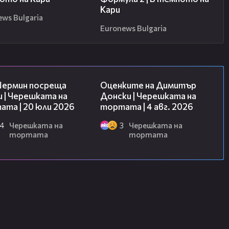
Кари
ews Bulgaria
Euronews Bulgaria
19:47
16:45
Шермин посреща
Оценките на Димитър
 | Черешката на
Донски | Черешката на
та | 20 юли 2026
тортата | 4 авг. 2026
4
Черешката на
3
Черешката на
тортата
тортата