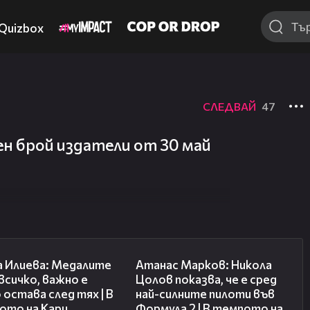
Quizbox
СЛЕДВАЙ
47
ен брой издатели от 30 май
14:33
18:25
а Илиева: Медалите
Атанас Марков: Никола
 всичко, важно е
Цолов показва, че е сред
 остава след тях | В
най-силните пилоти във
ото на Кари
Формула 2 | В темпото на