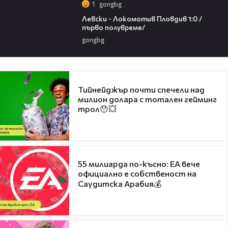
1
gongbg
02:57
Левски - Локомотив Пловдив 1:0 /
първо полувреме/
gongbg
Тийнейджър почти спечели над
милион долара с тотален гейминг
трол😯💥
55 милиарда по-късно: EA вече
официално е собственост на
Саудитска Арабия💰