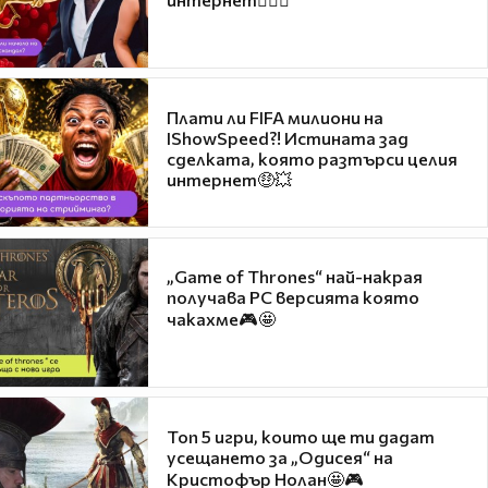
Плати ли FIFA милиони на
IShowSpeed?! Истината зад
сделката, която разтърси целия
интернет🤑💥
„Game of Thrones“ най-накрая
получава PC версията която
чакахме🎮🤩
Топ 5 игри, които ще ти дадат
усещането за „Одисея“ на
Кристофър Нолан🤩🎮