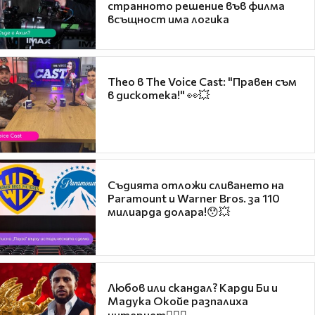
странното решение във филма
всъщност има логика
Theo в The Voice Cast: "Правен съм
в дискотека!" 👀💥
Съдията отложи сливането на
Paramount и Warner Bros. за 110
милиарда долара!😯💥
Любов или скандал? Карди Би и
Мадука Окойе разпалиха
интернет❤️‍🔥🔥