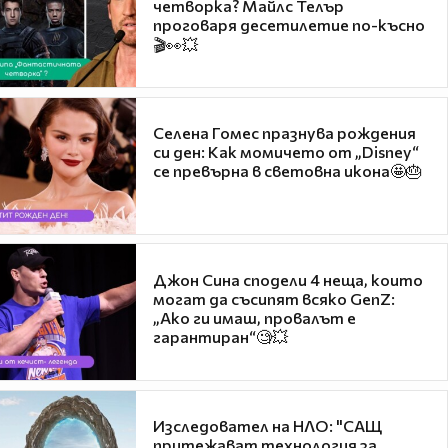
четворка? Майлс Телър
проговаря десетилетие по-късно
🎬👀💥
Селена Гомес празнува рождения
си ден: Как момичето от „Disney“
се превърна в световна икона🤩🎂
Джон Сина сподели 4 неща, които
могат да съсипят всяко GenZ:
„Ако ги имаш, провалът е
гарантиран“🧐💥
Изследовател на НЛО: "САЩ
притежават технология за