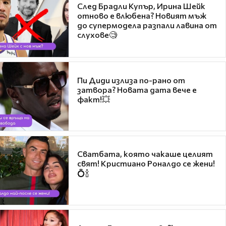
След Брадли Купър, Ирина Шейк
отново е влюбена? Новият мъж
до супермодела разпали лавина от
слухове🧐
Пи Диди излиза по-рано от
затвора? Новата дата вече е
факт!💥
Сватбата, която чакаше целият
свят! Кристиано Роналдо се жени!
💍🍾