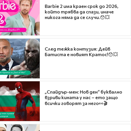
Barbie 2 има краен срок до 2026,
който трябва да спази, иначе
никога няма да се случи.😯💥
След тежка контузия: Дейв
Батиста е новият Кратос!😯💥
„Спайдър-мен: Нов ден“ буквално
взриви кината у нас – ето защо
всички говорят за него👀🎬