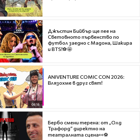
Джъстин Бийбър ще пее на
Световното първенство по
футбол заедно с Мадона, Шакира
и BTS!⚽🤩
ANIVENTURE COMIC CON 2026:
Влязохме в друг свят!
08:16
Бербо смени терена: от „Олд
Трафорд“ директно на
театралната сцена👀⚽