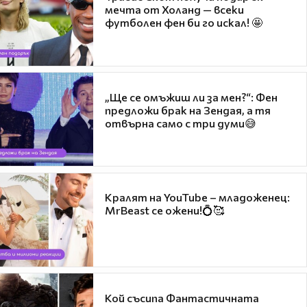
мечта от Холанд — всеки
футболен фен би го искал! 🤩
„Ще се омъжиш ли за мен?“: Фен
предложи брак на Зендая, а тя
отвърна само с три думи😅
Кралят на YouTube – младоженец:
MrBeast се ожени!💍🥰
Кой съсипа Фантастичната