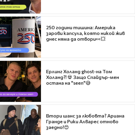
250 години тишина: Америка
зарови капсула, която никой жив
днес няма да отвори👀💥
Ерлинг Холанд ghost-на Том
Холанд?! 💀 Защо Спайдър-мен
остана на "seen"😅
Втори шанс за любовта? Ариана
Гранде и Рики Алварес отново
заедно!😍