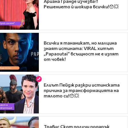
Ариана Гранде изчезва?!
Решението ѝ шокира всички!😯💥
Всички я тананикат, но малцина
знаят истината: VIRAL хитът
„Papaoutai“ всъщност не е изпят
от човек!
Елиът Пейдж разкри истинската
причина за трансформацията на
тялото си!😯💥
Травис Скот получи подарък