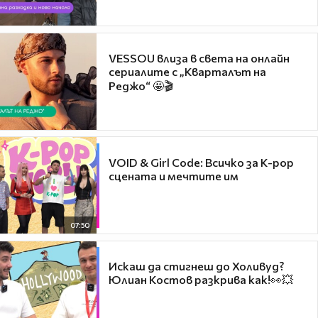
VESSOU влиза в света на онлайн
сериалите с „Кварталът на
Реджо“ 🤩🎬
VOID & Girl Code: Всичко за K-pop
сцената и мечтите им
07:50
Искаш да стигнеш до Холивуд?
Юлиан Костов разкрива как!👀💥