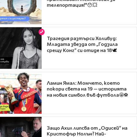
телепортация!"😯💥
Трагедия разтърси Холивуд:
Младата звезда от „Годзила
срещу Конг“ си отиде на 18🕊️
Ламин Ямал: Момчето, което
покори света на 19 — историята
на новия символ във футбола🤩⚽
Защо Ахил липсва от „Одисей“ на
Кристофър Нолън? Най-