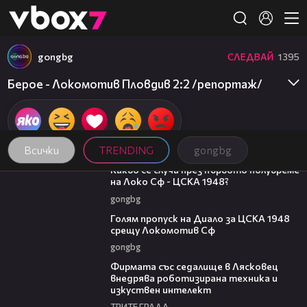
Member of
👾
gongbg
СЛЕДВАЙ
1395
Берое - Локомотив Пловдив 2:2 /репортаж/
Всички
TRENDING
gongbg
02:59
Какво се случи през първото полувреме
на Локо Сф - ЦСКА 1948?
gongbg
01:02
Голям пропуск на Диало за ЦСКА 1948
срещу Локомотив Сф
gongbg
00:06
Фирмата със седалище в Лясковец
внедрява роботизирана техника и
изкуствен интелект
ТРИТЕ ГРАДА