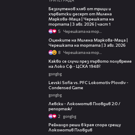
16:02
Безглутенов хляб от трици и
хърватски десерт от Милена
Маркова-Маца | Черешката на
тортата | 3 авг. 2026 | част 1
5
Черешката на тортата
14:06
Оценките на Милена Маркова-Маца |
Черешката на тортата | 3 авг. 2026
8
Черешката на тортата
02:59
Какво се случи през първото полувреме
на Локо Сф - ЦСКА 1948?
gongbg
20:09
Levski Sofia vs. PFC Lokomotiv Plovdiv -
Condensed Game
gongbg
06:10
Левски - Локомотив Пловдив 2:0 /
репортаж/
2
gongbg
01:14
Рейналдо реши в края спора срещу
Локомотив Пловдив