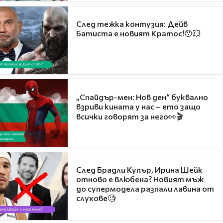
След тежка контузия: Дейв
Батиста е новият Кратос!😯💥
„Спайдър-мен: Нов ден“ буквално
взриви кината у нас – ето защо
всички говорят за него👀🎬
След Брадли Купър, Ирина Шейк
отново е влюбена? Новият мъж
до супермодела разпали лавина от
слухове🧐