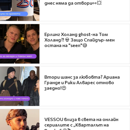
днес няма да отвори👀💥
Ерлинг Холанд ghost-на Том
Холанд?! 💀 Защо Спайдър-мен
остана на "seen"😅
Втори шанс за любовта? Ариана
Гранде и Рики Алварес отново
заедно!😍
VESSOU влиза в света на онлайн
сериалите с „Кварталът на