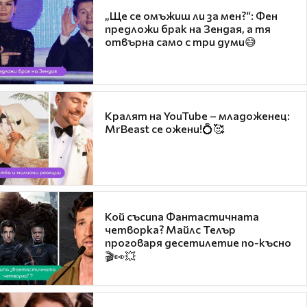
„Ще се омъжиш ли за мен?“: Фен
предложи брак на Зендая, а тя
отвърна само с три думи😅
Кралят на YouTube – младоженец:
MrBeast се ожени!💍🥰
Кой съсипа Фантастичната
четворка? Майлс Телър
проговаря десетилетие по-късно
🎬👀💥