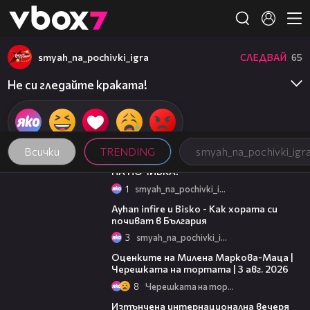
Member of
👾
smyah_na_pochivki_igra
СЛЕДВАЙ
65
Не си гледайте краката!
Всички
TRENDING
smyah_na_pochivki_igr
02:58
НА ПОЧИВКА!
1
smyah_na_pochivki_igra
01:30
Ayhan infire и Bisko - Как хората си
почиват в България
3
smyah_na_pochivki_igra
14:06
Оценките на Милена Маркова-Маца |
Черешката на тортата | 3 авг. 2026
8
Черешката на тортата
18:07
Изтънчена интернационална вечеря