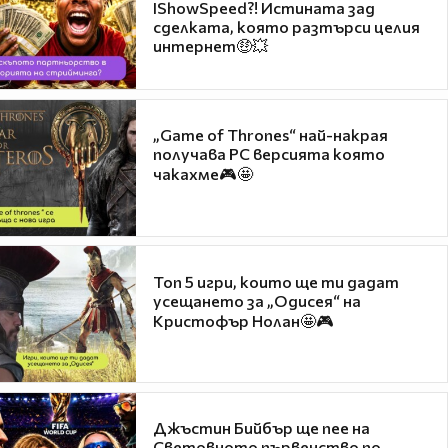
IShowSpeed?! Истината зад
сделката, която разтърси целия
интернет🤑💥
„Game of Thrones“ най-накрая
получава PC версията която
чакахме🎮🤩
Топ 5 игри, които ще ти дадат
усещането за „Одисея“ на
Кристофър Нолан🤩🎮
Джъстин Бийбър ще пее на
Световното първенство по