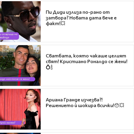
Пи Диди излиза по-рано от
затвора? Новата дата вече е
факт!💥
Сватбата, която чакаше целият
свят! Кристиано Роналдо се жени!
💍🍾
Ариана Гранде изчезва?!
Решението ѝ шокира всички!😯💥