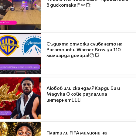
в дискотека!" 👀💥
Съдията отложи сливането на
Paramount и Warner Bros. за 110
милиарда долара!😯💥
Любов или скандал? Карди Би и
Мадука Окойе разпалиха
интернет❤️‍🔥🔥
Плати ли FIFA милиони на