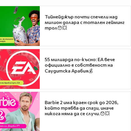
Тийнейджър почти спечели над
милион долара с тотален гейминг
трол😯💥
55 милиарда по-късно: EA вече
официално е собственост на
Саудитска Арабия💰
Barbie 2 има краен срок до 2026,
който трябва да спази, иначе
никога няма да се случи.😯💥