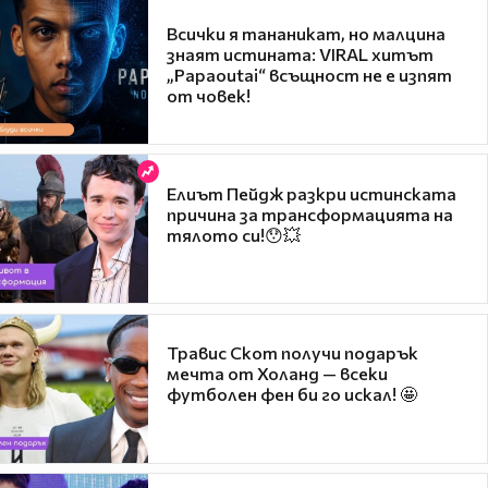
Всички я тананикат, но малцина
знаят истината: VIRAL хитът
„Papaoutai“ всъщност не е изпят
от човек!
Елиът Пейдж разкри истинската
причина за трансформацията на
тялото си!😯💥
Травис Скот получи подарък
мечта от Холанд — всеки
футболен фен би го искал! 🤩