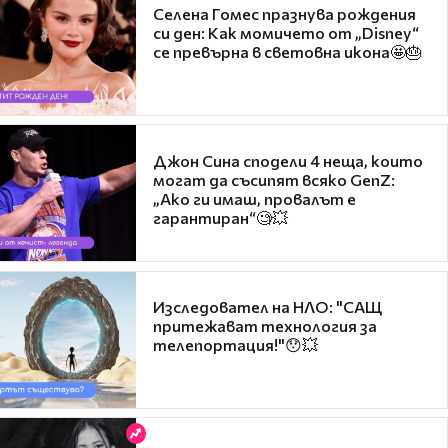
Селена Гомес празнува рождения
си ден: Как момичето от „Disney“
се превърна в световна икона🤩🎂
Джон Сина сподели 4 неща, които
могат да съсипят всяко GenZ:
„Ако ги имаш, провалът е
гарантиран“🧐💥
Изследовател на НЛО: "САЩ
притежават технология за
телепортация!"😯💥