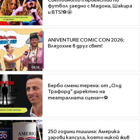
футбол заедно с Мадона, Шакира
и BTS!⚽🤩
ANIVENTURE COMIC CON 2026:
Влязохме в друг свят!
08:16
Бербо смени терена: от „Олд
Трафорд“ директно на
театралната сцена👀⚽
250 години тишина: Америка
зарови капсула, която никой жив