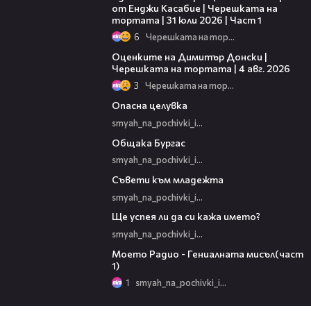
от Енджи Касабие | Черешката на
тортата | 31 юли 2026 | Част 1
6
Черешката на тортата
16:45
Оценките на Димитър Донски |
Черешката на тортата | 4 авг. 2026
3
Черешката на тортата
00:16
Опасна целувка
smyah_na_pochivki_igra
01:29
Общака Бургас
smyah_na_pochivki_igra
03:16
Съвети към младежта
smyah_na_pochivki_igra
03:03
Ще успея ли да си кажа името?
smyah_na_pochivki_igra
06:05
Моето Радио - Гениалната мисъл(част
1)
1
smyah_na_pochivki_igra