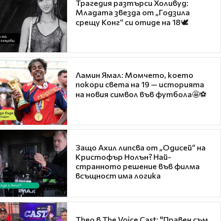
Трагедия разтърси Холивуд:
Младата звезда от „Годзила
срещу Конг“ си отиде на 18🕊️
Ламин Ямал: Момчето, което
покори света на 19 — историята
на новия символ във футбола🤩⚽
Защо Ахил липсва от „Одисей“ на
Кристофър Нолън? Най-
странното решение във филма
всъщност има логика
Theo в The Voice Cast: "Правен съм