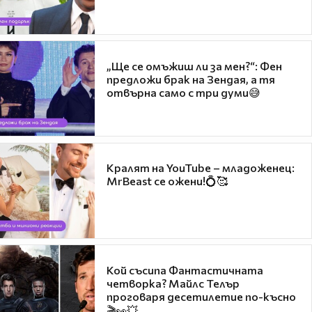
„Ще се омъжиш ли за мен?“: Фен
предложи брак на Зендая, а тя
отвърна само с три думи😅
Кралят на YouTube – младоженец:
MrBeast се ожени!💍🥰
Кой съсипа Фантастичната
четворка? Майлс Телър
проговаря десетилетие по-късно
🎬👀💥