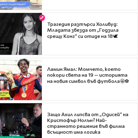
Трагедия разтърси Холивуд:
Младата звезда от „Годзила
срещу Конг“ си отиде на 18🕊️
Ламин Ямал: Момчето, което
покори света на 19 — историята
на новия символ във футбола🤩⚽
Защо Ахил липсва от „Одисей“ на
Кристофър Нолън? Най-
странното решение във филма
всъщност има логика