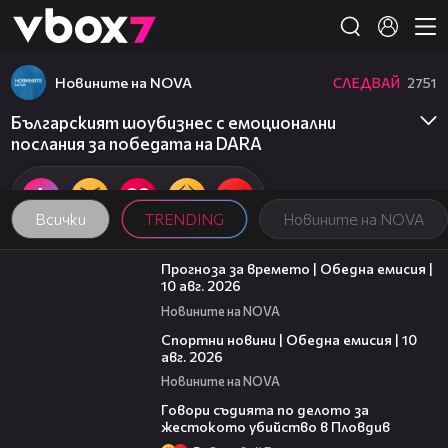
Member of
👾
Новините на NOVA
СЛЕДВАЙ
2751
Българският шоубизнес с емоционални
послания за победата на DARA
Всички
TRENDING
Новините на NOVA
01:53
Прогноза за времето | Обедна емисия |
10 авг. 2026
Новините на NOVA
04:48
Спортни новини | Обедна емисия | 10
aвг. 2026
Новините на NOVA
16:28
Говори съдията по делото за
жестокото убийство в Пловдив