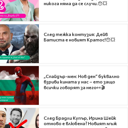
никога няма да се случи.😯💥
След тежка контузия: Дейв
Батиста е новият Кратос!😯💥
„Спайдър-мен: Нов ден“ буквално
взриви кината у нас – ето защо
всички говорят за него👀🎬
След Брадли Купър, Ирина Шейк
отново е влюбена? Новият мъж