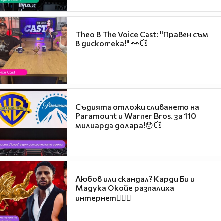
Theo в The Voice Cast: "Правен съм
в дискотека!" 👀💥
Съдията отложи сливането на
Paramount и Warner Bros. за 110
милиарда долара!😯💥
Любов или скандал? Карди Би и
Мадука Окойе разпалиха
интернет❤️‍🔥🔥