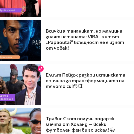
Всички я тананикат, но малцина
знаят истината: VIRAL хитът
„Papaoutai“ всъщност не е изпят
от човек!
Елиът Пейдж разкри истинската
причина за трансформацията на
тялото си!😯💥
Травис Скот получи подарък
мечта от Холанд — всеки
футболен фен би го искал! 🤩