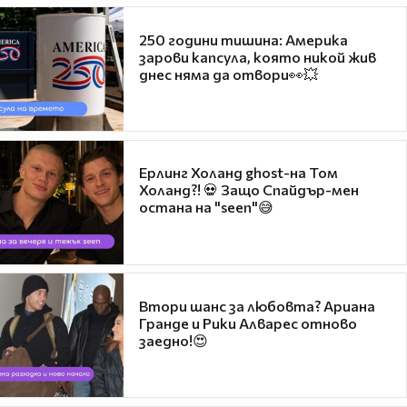
250 години тишина: Америка
зарови капсула, която никой жив
днес няма да отвори👀💥
Ерлинг Холанд ghost-на Том
Холанд?! 💀 Защо Спайдър-мен
остана на "seen"😅
Втори шанс за любовта? Ариана
Гранде и Рики Алварес отново
заедно!😍