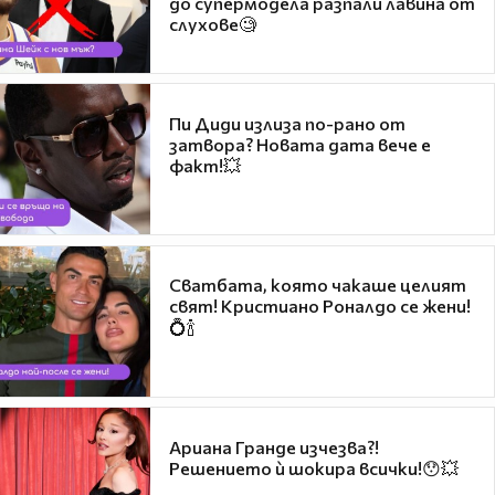
до супермодела разпали лавина от
слухове🧐
Пи Диди излиза по-рано от
затвора? Новата дата вече е
факт!💥
Сватбата, която чакаше целият
свят! Кристиано Роналдо се жени!
💍🍾
Ариана Гранде изчезва?!
Решението ѝ шокира всички!😯💥