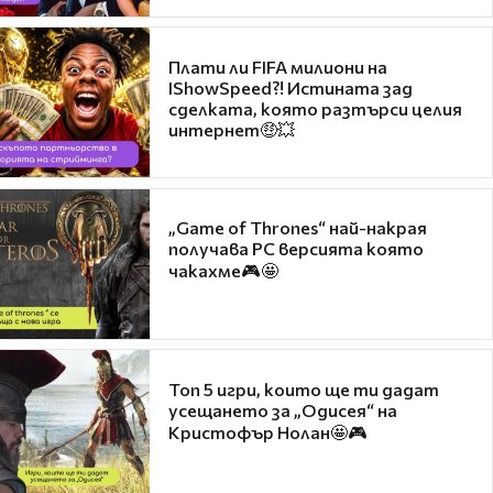
Плати ли FIFA милиони на
IShowSpeed?! Истината зад
сделката, която разтърси целия
интернет🤑💥
„Game of Thrones“ най-накрая
получава PC версията която
чакахме🎮🤩
Топ 5 игри, които ще ти дадат
усещането за „Одисея“ на
Кристофър Нолан🤩🎮