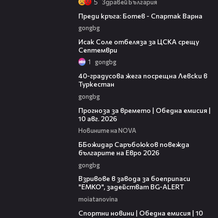
5
Здравей България
05:30
Преди кръга: Ботев - Спартак Варна
gongbg
01:02
Исак Соле отбеляза за ЦСКА срещу
Септември
1
gongbg
01:10
40-градусова жега посрещна Левски в
Туркестан
gongbg
01:53
Прогноза за времето | Обедна емисия |
10 авг. 2026
Новините на NOVA
01:18
ББожидар Саръбоюков повежда
българите на Евро 2026
gongbg
00:34
Взривове в завода за боеприпаси
"ЕМКО", задействат BG-ALERT
moiatanovina
04:48
Спортни новини | Обедна емисия | 10