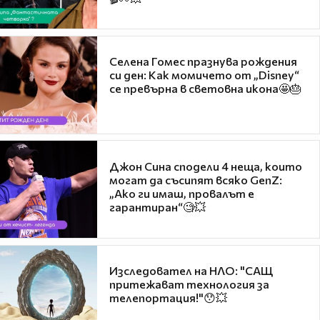
Селена Гомес празнува рождения
си ден: Как момичето от „Disney“
се превърна в световна икона🤩🎂
Джон Сина сподели 4 неща, които
могат да съсипят всяко GenZ:
„Ако ги имаш, провалът е
гарантиран“🧐💥
Изследовател на НЛО: "САЩ
притежават технология за
телепортация!"😯💥