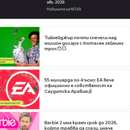
aвг. 2026
Новините на NOVA
Тийнейджър почти спечели над
милион долара с тотален гейминг
трол😯💥
55 милиарда по-късно: EA вече
официално е собственост на
Саудитска Арабия💰
Barbie 2 има краен срок до 2026,
който трябва да спази, иначе