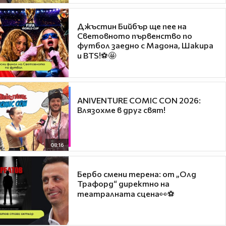
Джъстин Бийбър ще пее на
Световното първенство по
футбол заедно с Мадона, Шакира
и BTS!⚽🤩
ANIVENTURE COMIC CON 2026:
Влязохме в друг свят!
08:16
Бербо смени терена: от „Олд
Трафорд“ директно на
театралната сцена👀⚽