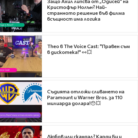
Защо Ахил липсва от „Одисей“ на
Кристофър Нолън? Най-
странното решение във филма
всъщност има логика
Theo в The Voice Cast: "Правен съм
в дискотека!" 👀💥
Съдията отложи сливането на
Paramount и Warner Bros. за 110
милиарда долара!😯💥
Любов или скандал? Карди Би и