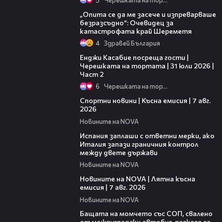
06:38
„Опита се да ме засече и изпреварваше
безразсъдно“: Очевидец за
катастрофата край Шереметя
4
Здравей България
16:45
Енджи Касабие посреща гости |
Черешката на тортата | 31 юли 2026 |
Част 2
6
Черешката на тортата
03:46
Спортни новини | Късна емисия | 7 авг.
2026
Новините на NOVA
00:51
Испания заплаши с ответни мерки, ако
Италия запази граничния контрол
между двете държави
Новините на NOVA
21:18
Новините на NOVA | Лятна късна
емисия | 7 авг. 2026
Новините на NOVA
00:30
Бащата на момчето със СОП, свалено
от междуградски автобус, разказа за