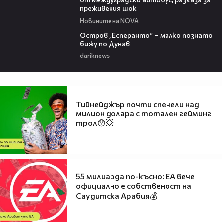
преживения шок
Новините на NOVA
00:04
Остров „Есперанто“ – малко познато
бижу по Дунав
dariknews
Тийнейджър почти спечели над
милион долара с тотален гейминг
трол😯💥
55 милиарда по-късно: EA вече
официално е собственост на
Саудитска Арабия💰