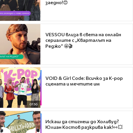
заедно!😍
VESSOU влиза в света на онлайн
сериалите с „Кварталът на
Реджо“ 🤩🎬
VOID & Girl Code: Всичко за K-pop
сцената и мечтите им
07:50
Искаш да стигнеш до Холивуд?
Юлиан Костов разкрива как!👀💥