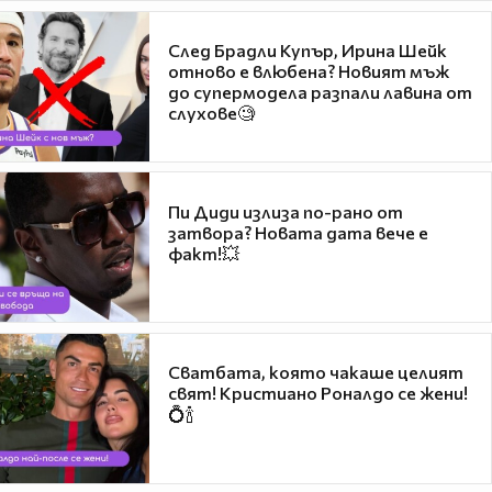
След Брадли Купър, Ирина Шейк
отново е влюбена? Новият мъж
до супермодела разпали лавина от
слухове🧐
Пи Диди излиза по-рано от
затвора? Новата дата вече е
факт!💥
Сватбата, която чакаше целият
свят! Кристиано Роналдо се жени!
💍🍾