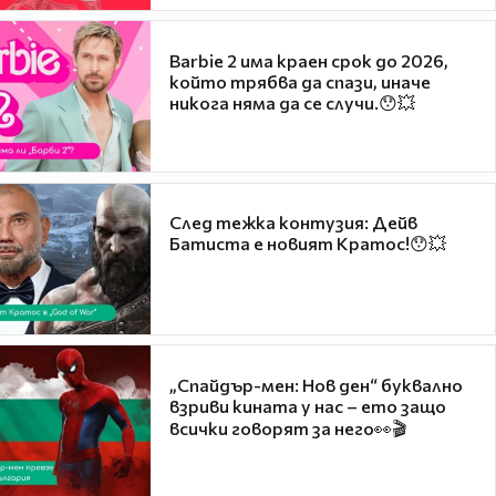
Barbie 2 има краен срок до 2026,
който трябва да спази, иначе
никога няма да се случи.😯💥
След тежка контузия: Дейв
Батиста е новият Кратос!😯💥
„Спайдър-мен: Нов ден“ буквално
взриви кината у нас – ето защо
всички говорят за него👀🎬