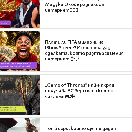
Мадука Окойе разпалиха
интернет❤️‍🔥🔥
Плати ли FIFA милиони на
IShowSpeed?! Истината зад
сделката, която разтърси целия
интернет🤑💥
„Game of Thrones“ най-накрая
получава PC версията която
чакахме🎮🤩
Топ 5 игри, които ще ти дадат