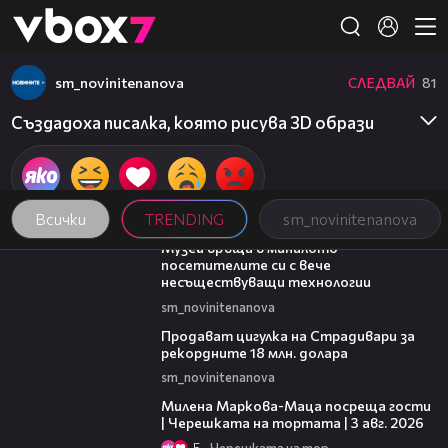
Member of
👾
sm_novinitenanova
СЛЕДВАЙ
81
Създадоха писалка, която рисува 3D образи
Всички
TRENDING
sm_novinitenanova
01:15
Музей връща в миналото
посетителите си с вече
несъществуващи технологии
sm_novinitenanova
01:05
Продават цигулка на Страдивари за
рекордните 18 млн. долара
sm_novinitenanova
20:17
Милена Маркова-Маца посреща гости
| Черешката на тортата | 3 авг. 2026
5
Черешката на тортата