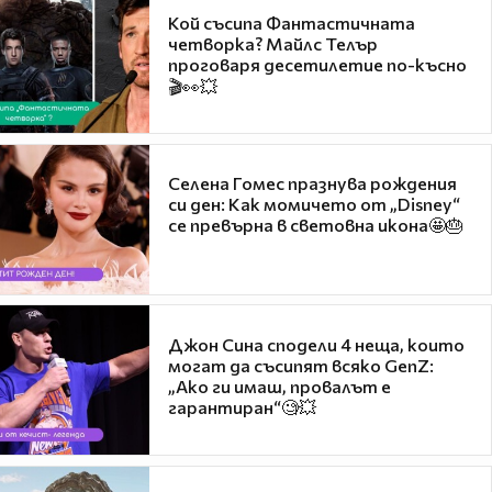
Кой съсипа Фантастичната
четворка? Майлс Телър
проговаря десетилетие по-късно
🎬👀💥
Селена Гомес празнува рождения
си ден: Как момичето от „Disney“
се превърна в световна икона🤩🎂
Джон Сина сподели 4 неща, които
могат да съсипят всяко GenZ:
„Ако ги имаш, провалът е
гарантиран“🧐💥