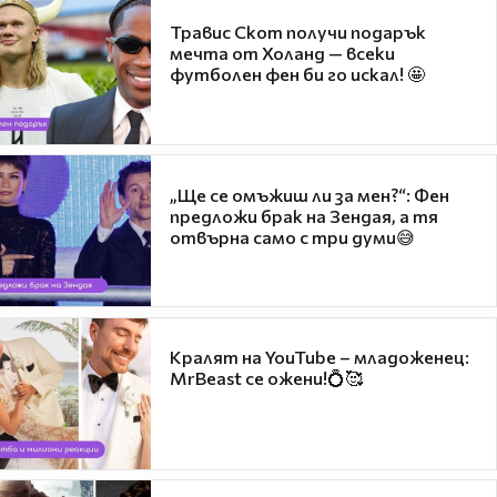
Травис Скот получи подарък
мечта от Холанд — всеки
футболен фен би го искал! 🤩
„Ще се омъжиш ли за мен?“: Фен
предложи брак на Зендая, а тя
отвърна само с три думи😅
Кралят на YouTube – младоженец:
MrBeast се ожени!💍🥰