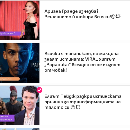
Ариана Гранде изчезва?!
Решението ѝ шокира всички!😯💥
Всички я тананикат, но малцина
знаят истината: VIRAL хитът
„Papaoutai“ всъщност не е изпят
от човек!
Елиът Пейдж разкри истинската
причина за трансформацията на
тялото си!😯💥