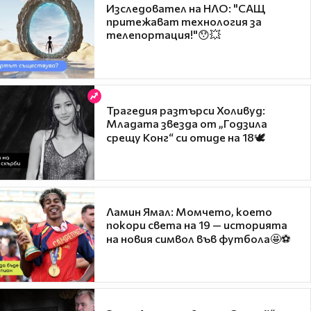
Изследовател на НЛО: "САЩ
притежават технология за
телепортация!"😯💥
Трагедия разтърси Холивуд:
Младата звезда от „Годзила
срещу Конг“ си отиде на 18🕊️
Ламин Ямал: Момчето, което
покори света на 19 — историята
на новия символ във футбола🤩⚽