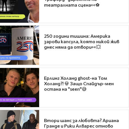
театралната сцена👀⚽
250 години тишина: Америка
зарови капсула, която никой жив
днес няма да отвори👀💥
Ерлинг Холанд ghost-на Том
Холанд?! 💀 Защо Спайдър-мен
остана на "seen"😅
Втори шанс за любовта? Ариана
Гранде и Рики Алварес отново