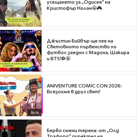
усещането за „Одисея“ на
Кристофър Нолан🤩🎮
Джъстин Бийбър ще пее на
Световното първенство по
футбол заедно с Мадона, Шакира
и BTS!⚽🤩
ANIVENTURE COMIC CON 2026:
Влязохме в друг свят!
08:16
Бербо смени терена: от „Олд
Трафорд“ директно на