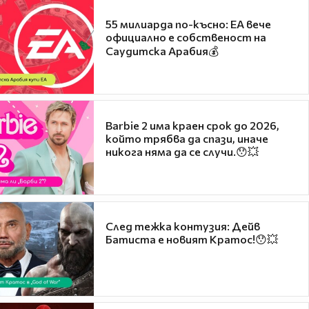
55 милиарда по-късно: EA вече
официално е собственост на
Саудитска Арабия💰
Barbie 2 има краен срок до 2026,
който трябва да спази, иначе
никога няма да се случи.😯💥
След тежка контузия: Дейв
Батиста е новият Кратос!😯💥