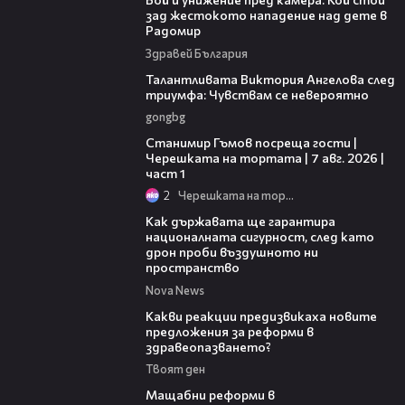
зад жестокото нападение над дете в
Радомир
Здравей България
00:39
Талантливата Виктория Ангелова след
триумфа: Чувствам се невероятно
gongbg
16:22
Станимир Гъмов посреща гости |
Черешката на тортата | 7 авг. 2026 |
част 1
2
Черешката на тортата
21:36
Как държавата ще гарантира
националната сигурност, след като
дрон проби въздушното ни
пространство
Nova News
14:58
Какви реакции предизвикаха новите
предложения за реформи в
здравеопазването?
Твоят ден
04:37
Мащабни реформи в