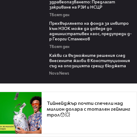
здравеопазването: Предлагат
закриване на РЗИ и НСЦР
Твоят ден
08:42
Прехвърлянето на фонда за инвитро
към НЗОК може да доведе до
административен хаос, предупреди д-
р Георги Стаменов
Твоят ден
09:59
Какви са възможните решения след
внесените жалби в Конституционния
съд на опозицията срещу бюджета
Nova News
Тийнейджър почти спечели над
милион долара с тотален гейминг
трол😯💥