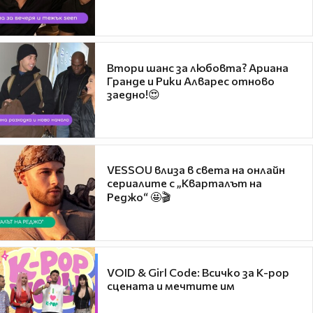
Втори шанс за любовта? Ариана
Гранде и Рики Алварес отново
заедно!😍
VESSOU влиза в света на онлайн
сериалите с „Кварталът на
Реджо“ 🤩🎬
VOID & Girl Code: Всичко за K-pop
сцената и мечтите им