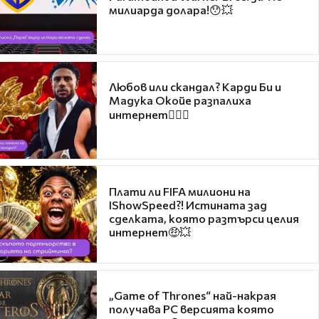
милиарда долара!😯💥
Любов или скандал? Карди Би и
Мадука Окойе разпалиха
интернет❤️‍🔥🔥
Плати ли FIFA милиони на
IShowSpeed?! Истината зад
сделката, която разтърси целия
интернет🤑💥
„Game of Thrones“ най-накрая
получава PC версията която