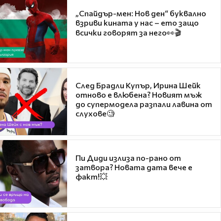
„Спайдър-мен: Нов ден“ буквално
взриви кината у нас – ето защо
всички говорят за него👀🎬
След Брадли Купър, Ирина Шейк
отново е влюбена? Новият мъж
до супермодела разпали лавина от
слухове🧐
Пи Диди излиза по-рано от
затвора? Новата дата вече е
факт!💥