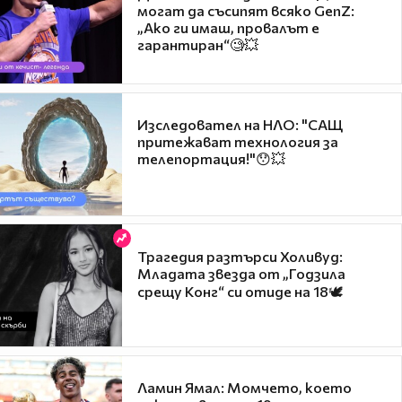
могат да съсипят всяко GenZ:
„Ако ги имаш, провалът е
гарантиран“🧐💥
Изследовател на НЛО: "САЩ
притежават технология за
телепортация!"😯💥
Трагедия разтърси Холивуд:
Младата звезда от „Годзила
срещу Конг“ си отиде на 18🕊️
Ламин Ямал: Момчето, което