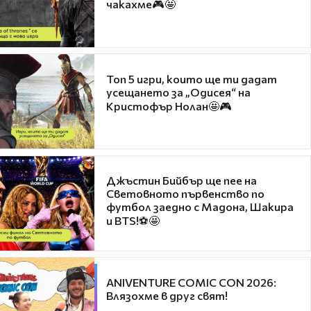
чакахме🎮🤩
Топ 5 игри, които ще ти дадат
усещането за „Одисея“ на
Кристофър Нолан🤩🎮
Джъстин Бийбър ще пее на
Световното първенство по
футбол заедно с Мадона, Шакира
и BTS!⚽🤩
ANIVENTURE COMIC CON 2026:
Влязохме в друг свят!