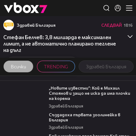
Member of
👾
Здравей България
СЛЕДВАЙ
1816
Стефан Белчев: 3,8 милиарда е максимален
лимит, а не автоматично планирано теглене
на дълг
Всички
TRENDING
Здравей България
09:16
„Новите известни”: Кой е Михаил
Стоянов и защо не иска да има плочки
на корема
Здравей България
06:17
Създадоха първата зоолинейка в
България
Здравей България
06:12
Бой и унижение пред камера: Кой стои