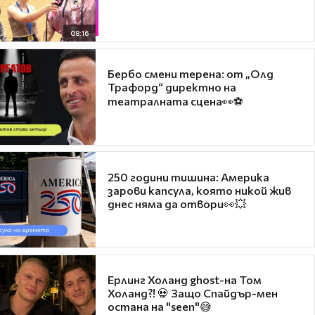
08:16
Бербо смени терена: от „Олд
Трафорд“ директно на
театралната сцена👀⚽
250 години тишина: Америка
зарови капсула, която никой жив
днес няма да отвори👀💥
Ерлинг Холанд ghost-на Том
Холанд?! 💀 Защо Спайдър-мен
остана на "seen"😅