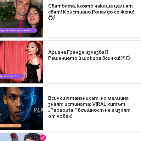
Сватбата, която чакаше целият
свят! Кристиано Роналдо се жени!
💍🍾
Ариана Гранде изчезва?!
Решението ѝ шокира всички!😯💥
Всички я тананикат, но малцина
знаят истината: VIRAL хитът
„Papaoutai“ всъщност не е изпят
от човек!