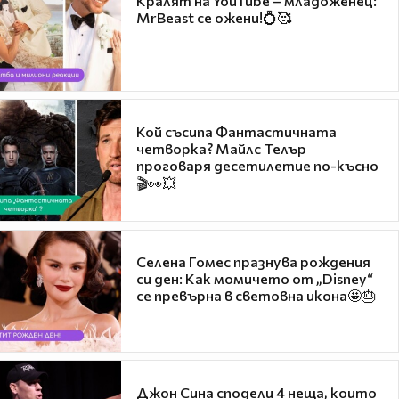
Кралят на YouTube – младоженец:
MrBeast се ожени!💍🥰
Кой съсипа Фантастичната
четворка? Майлс Телър
проговаря десетилетие по-късно
🎬👀💥
Селена Гомес празнува рождения
си ден: Как момичето от „Disney“
се превърна в световна икона🤩🎂
Джон Сина сподели 4 неща, които