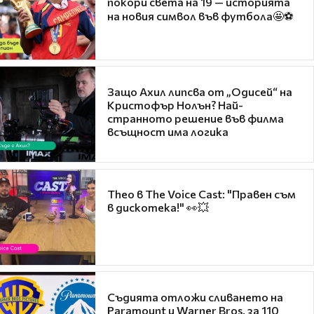
покори света на 19 — историята
на новия символ във футбола🤩⚽
Защо Ахил липсва от „Одисей“ на
Кристофър Нолън? Най-
странното решение във филма
всъщност има логика
Theo в The Voice Cast: "Правен съм
в дискотека!" 👀💥
Съдията отложи сливането на
Paramount и Warner Bros. за 110