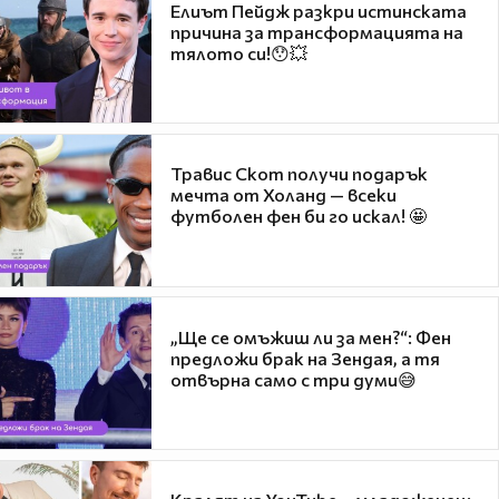
Елиът Пейдж разкри истинската
причина за трансформацията на
тялото си!😯💥
Травис Скот получи подарък
мечта от Холанд — всеки
футболен фен би го искал! 🤩
„Ще се омъжиш ли за мен?“: Фен
предложи брак на Зендая, а тя
отвърна само с три думи😅