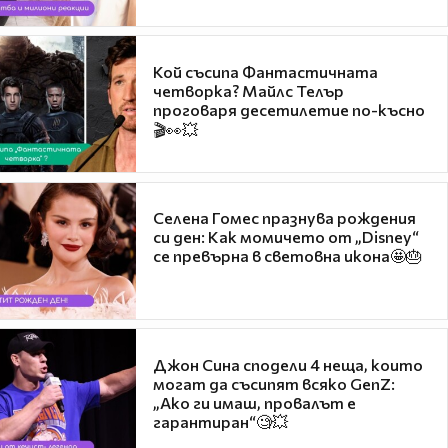
Кой съсипа Фантастичната
четворка? Майлс Телър
проговаря десетилетие по-късно
🎬👀💥
Селена Гомес празнува рождения
си ден: Как момичето от „Disney“
се превърна в световна икона🤩🎂
Джон Сина сподели 4 неща, които
могат да съсипят всяко GenZ:
„Ако ги имаш, провалът е
гарантиран“🧐💥