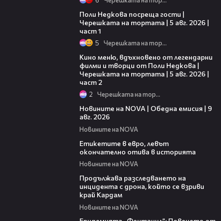
19:25
Поли Недкова посреща гости |
Черешката на тортата | 5 авг. 2026 |
част 1
5
Черешката на тортата
15:31
Кино меню, вдъхновено от легендарни
филми и творци от Поли Недкова |
Черешката на тортата | 5 авг. 2026 |
част 2
2
Черешката на тортата
17:58
Новините на NOVA | Обедна емисия | 9
авг. 2026
Новините на NOVA
03:29
Етикетите в евро, левът
окончателно отива в историята
Новините на NOVA
03:40
Продължава разследването на
инцидента с дрона, който се взриви
край Кардам
Новините на NOVA
13:48
Епидемията „Фентанил”: Повечето от