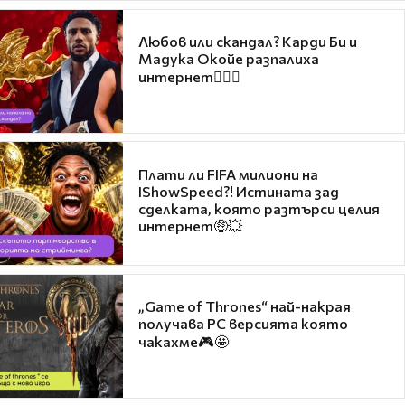
Любов или скандал? Карди Би и
Мадука Окойе разпалиха
интернет❤️‍🔥🔥
Плати ли FIFA милиони на
IShowSpeed?! Истината зад
сделката, която разтърси целия
интернет🤑💥
„Game of Thrones“ най-накрая
получава PC версията която
чакахме🎮🤩