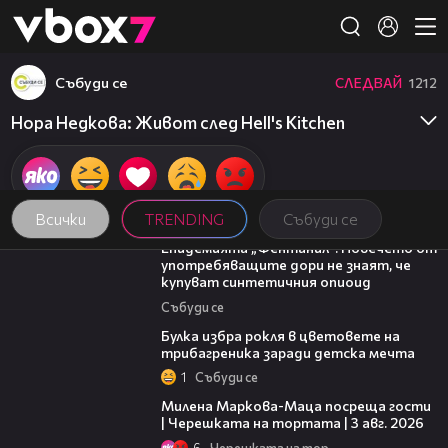
Member of
👾
Събуди се
СЛЕДВАЙ
1212
Нора Недкова: Живот след Hell's Kitchen
Всички
TRENDING
Събуди се
13:48
Епидемията „Фентанил”: Повечето от
употребяващите дори не знаят, че
купуват синтетичния опиоид
Събуди се
05:08
Булка избра рокля в цветовете на
трибагреника заради детска мечта
1
Събуди се
20:17
Милена Маркова-Маца посреща гости
| Черешката на тортата | 3 авг. 2026
6
Черешката на тортата