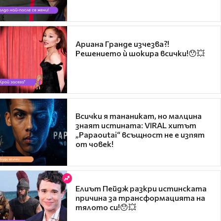
Ариана Гранде изчезва?!
Решението ѝ шокира всички!😯💥
Всички я тананикат, но малцина
знаят истината: VIRAL хитът
„Papaoutai“ всъщност не е изпят
от човек!
Елиът Пейдж разкри истинската
причина за трансформацията на
тялото си!😯💥