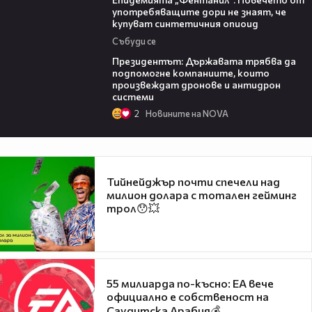
употребяващите дори не знаят, че
купуват синтетичния опиоид
Събуди се
07:12
Президентът: Държавата трябва да
подпомогне компаниите, които
произвеждат дронове и антидрон
системи
2
Новините на NOVA
Тийнейджър почти спечели над
милион долара с тотален гейминг
трол😯💥
55 милиарда по-късно: EA вече
официално е собственост на
Саудитска Арабия💰