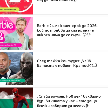
Barbie 2 има краен срок до 2026,
който трябва да спази, иначе
никога няма да се случи.😯💥
След тежка контузия: Дейв
Батиста е новият Кратос!😯💥
„Спайдър-мен: Нов ден“ буквално
взриви кината у нас – ето защо
всички говорят за него👀🎬