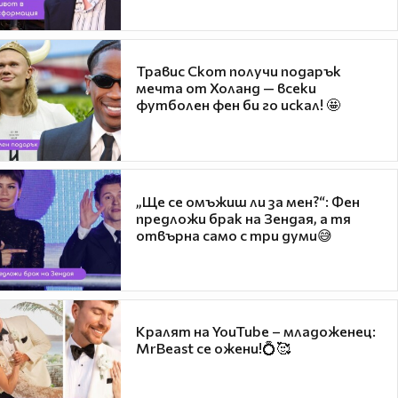
Травис Скот получи подарък
мечта от Холанд — всеки
футболен фен би го искал! 🤩
„Ще се омъжиш ли за мен?“: Фен
предложи брак на Зендая, а тя
отвърна само с три думи😅
Кралят на YouTube – младоженец:
MrBeast се ожени!💍🥰