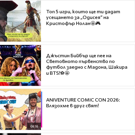
Топ 5 игри, които ще ти дадат
усещането за „Одисея“ на
Кристофър Нолан🤩🎮
Джъстин Бийбър ще пее на
Световното първенство по
футбол заедно с Мадона, Шакира
и BTS!⚽🤩
ANIVENTURE COMIC CON 2026:
Влязохме в друг свят!
08:16