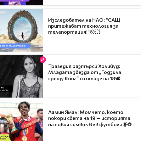
Изследовател на НЛО: "САЩ
притежават технология за
телепортация!"😯💥
Трагедия разтърси Холивуд:
Младата звезда от „Годзила
срещу Конг“ си отиде на 18🕊️
Ламин Ямал: Момчето, което
покори света на 19 — историята
на новия символ във футбола🤩⚽