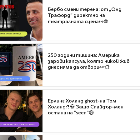
Бербо смени терена: от „Олд
Трафорд“ директно на
театралната сцена👀⚽
250 години тишина: Америка
зарови капсула, която никой жив
днес няма да отвори👀💥
Ерлинг Холанд ghost-на Том
Холанд?! 💀 Защо Спайдър-мен
остана на "seen"😅