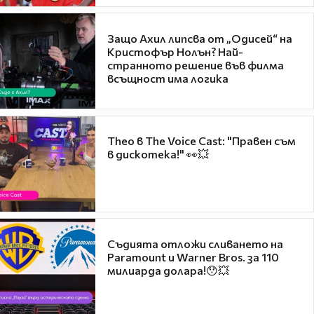
Защо Ахил липсва от „Одисей“ на
Кристофър Нолън? Най-
странното решение във филма
всъщност има логика
Theo в The Voice Cast: "Правен съм
в дискотека!" 👀💥
Съдията отложи сливането на
Paramount и Warner Bros. за 110
милиарда долара!😯💥