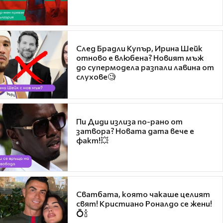
След Брадли Купър, Ирина Шейк
отново е влюбена? Новият мъж
до супермодела разпали лавина от
слухове🧐
Пи Диди излиза по-рано от
затвора? Новата дата вече е
факт!💥
Сватбата, която чакаше целият
свят! Кристиано Роналдо се жени!
💍🍾