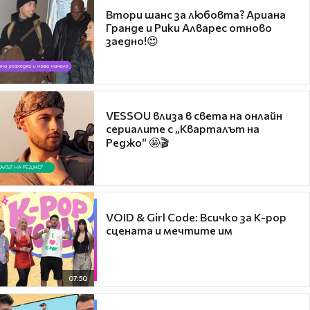
Втори шанс за любовта? Ариана
Гранде и Рики Алварес отново
заедно!😍
VESSOU влиза в света на онлайн
сериалите с „Кварталът на
Реджо“ 🤩🎬
VOID & Girl Code: Всичко за K-pop
сцената и мечтите им
07:50