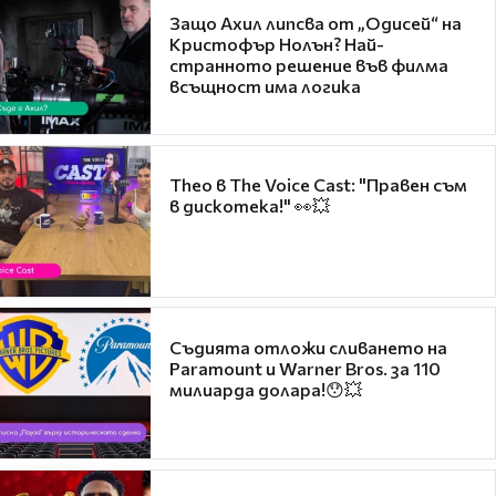
Защо Ахил липсва от „Одисей“ на
Кристофър Нолън? Най-
странното решение във филма
всъщност има логика
Theo в The Voice Cast: "Правен съм
в дискотека!" 👀💥
Съдията отложи сливането на
Paramount и Warner Bros. за 110
милиарда долара!😯💥