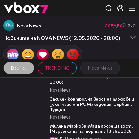
Member of
👾
Nova News
СЛЕДВАЙ
270
Новините на NOVA NEWS (12.05.2026 - 20:00)
Всички
TRENDING
Nova News
23:12
Новините на NOVA NEWS (06.08.2026 -
20:00)
Nova News
01:53
Засилен контрол на вноса на плодове и
зеленчуци от РС Македония, Сърбия и
Турция
Nova News
20:17
Милена Маркова-Маца посреща гости
| Черешката на тортата | 3 авг. 2026
5
Черешката на тортата