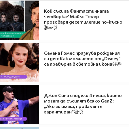
Кой съсипа Фантастичната
четворка? Майлс Телър
проговаря десетилетие по-късно
🎬👀💥
Селена Гомес празнува рождения
си ден: Как момичето от „Disney“
се превърна в световна икона🤩🎂
Джон Сина сподели 4 неща, които
могат да съсипят всяко GenZ:
„Ако ги имаш, провалът е
гарантиран“🧐💥