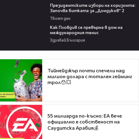
Президентските избори на хоризонта:
Започва битката за „Дондуков“ 2
Твоят ден
03:09
Как Пловдив се превърна в дом на
международния тенис
Здравей България
Тийнейджър почти спечели над
милион долара с тотален гейминг
трол😯💥
55 милиарда по-късно: EA вече
официално е собственост на
Саудитска Арабия💰