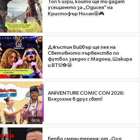
Топ 5 игри, които ще ти дадат
усещането за „Одисея“ на
Кристофър Нолан🤩🎮
Джъстин Бийбър ще пее на
Световното първенство по
футбол заедно с Мадона, Шакира
и BTS!⚽🤩
ANIVENTURE COMIC CON 2026:
Влязохме в друг свят!
08:16
Бербо смени терена: от „Олд