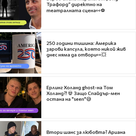
Трафорд“ директно на
театралната сцена👀⚽
250 години тишина: Америка
зарови капсула, която никой жив
днес няма да отвори👀💥
Ерлинг Холанд ghost-на Том
Холанд?! 💀 Защо Спайдър-мен
остана на "seen"😅
Втори шанс за любовта? Ариана