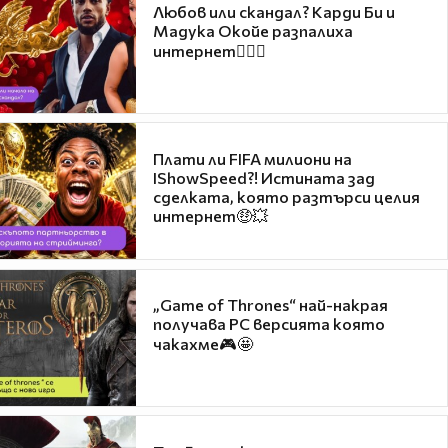
Любов или скандал? Карди Би и
Мадука Окойе разпалиха
интернет❤️‍🔥🔥
Плати ли FIFA милиони на
IShowSpeed?! Истината зад
сделката, която разтърси целия
интернет🤑💥
„Game of Thrones“ най-накрая
получава PC версията която
чакахме🎮🤩