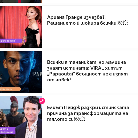
Ариана Гранде изчезва?!
Решението ѝ шокира всички!😯💥
Всички я тананикат, но малцина
знаят истината: VIRAL хитът
„Papaoutai“ всъщност не е изпят
от човек!
Елиът Пейдж разкри истинската
причина за трансформацията на
тялото си!😯💥