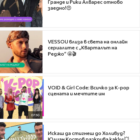
Гранде и Рики Алварес отново
заедно!😍
VESSOU влиза в света на онлайн
сериалите с „Кварталът на
Реджо“ 🤩🎬
VOID & Girl Code: Всичко за K-pop
сцената и мечтите им
07:50
Искаш да стигнеш до Холивуд?
Юлиан Костов разкрива как!👀💥