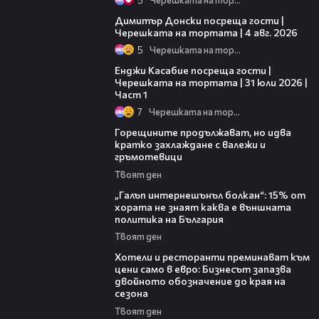
17:43
Димитър Донски посреща гости |
Черешката на тортата | 4 авг. 2026
5
Черешката на тортата
10:44
Енджи Касабие посреща гости |
Черешката на тортата | 31 юли 2026 |
Част 1
7
Черешката на тортата
02:31
Горещините продължават, но идва
кратко захлаждане с валежи и
гръмотевици
Твоят ден
08:08
„Галъп интернешънъл болкан“: 15% от
хората не знаят каква е външната
политика на България
Твоят ден
05:54
Хотели и ресторанти преминават към
цени само в евро: Бизнесът запазва
двойното обозначение до края на
сезона
Твоят ден
15:44