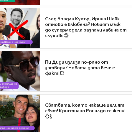
След Брадли Купър, Ирина Шейк
отново е влюбена? Новият мъж
до супермодела разпали лавина от
слухове🧐
Пи Диди излиза по-рано от
затвора? Новата дата вече е
факт!💥
Сватбата, която чакаше целият
свят! Кристиано Роналдо се жени!
💍🍾