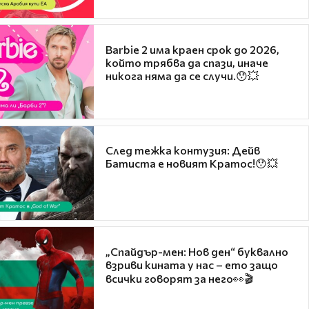
Barbie 2 има краен срок до 2026,
който трябва да спази, иначе
никога няма да се случи.😯💥
След тежка контузия: Дейв
Батиста е новият Кратос!😯💥
„Спайдър-мен: Нов ден“ буквално
взриви кината у нас – ето защо
всички говорят за него👀🎬