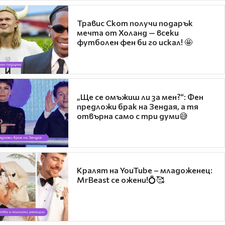
Травис Скот получи подарък
мечта от Холанд — всеки
футболен фен би го искал! 🤩
„Ще се омъжиш ли за мен?“: Фен
предложи брак на Зендая, а тя
отвърна само с три думи😅
Кралят на YouTube – младоженец:
MrBeast се ожени!💍🥰