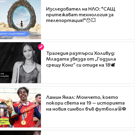
Изследовател на НЛО: "САЩ
притежават технология за
телепортация!"😯💥
Трагедия разтърси Холивуд:
Младата звезда от „Годзила
срещу Конг“ си отиде на 18🕊️
Ламин Ямал: Момчето, което
покори света на 19 — историята
на новия символ във футбола🤩⚽