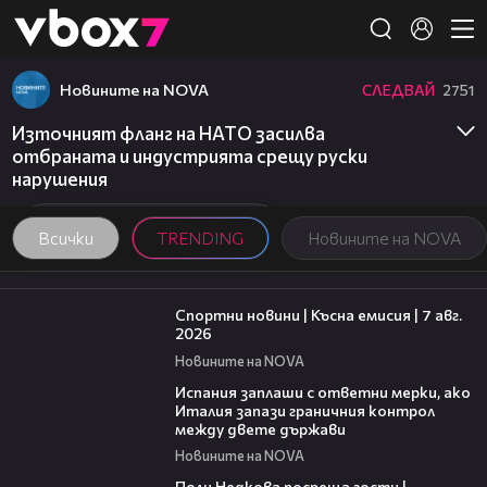
Member of
👾
Новините на NOVA
СЛЕДВАЙ
2751
Източният фланг на НАТО засилва
отбраната и индустрията срещу руски
нарушения
Всички
TRENDING
Новините на NOVA
03:46
Спортни новини | Късна емисия | 7 авг.
2026
Новините на NOVA
00:51
Испания заплаши с ответни мерки, ако
Италия запази граничния контрол
между двете държави
Новините на NOVA
19:25
Поли Недкова посреща гости |