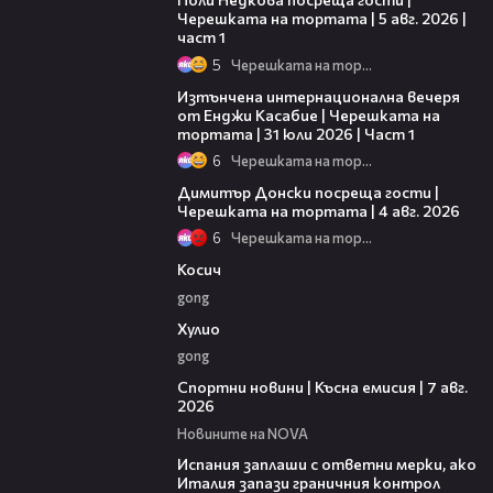
Черешката на тортата | 5 авг. 2026 |
част 1
5
Черешката на тортата
18:07
Изтънчена интернационална вечеря
от Енджи Касабие | Черешката на
тортата | 31 юли 2026 | Част 1
6
Черешката на тортата
17:43
Димитър Донски посреща гости |
Черешката на тортата | 4 авг. 2026
6
Черешката на тортата
10:17
Косич
gong
09:40
Хулио
gong
03:46
Спортни новини | Късна емисия | 7 авг.
2026
Новините на NOVA
00:51
Испания заплаши с ответни мерки, ако
Италия запази граничния контрол