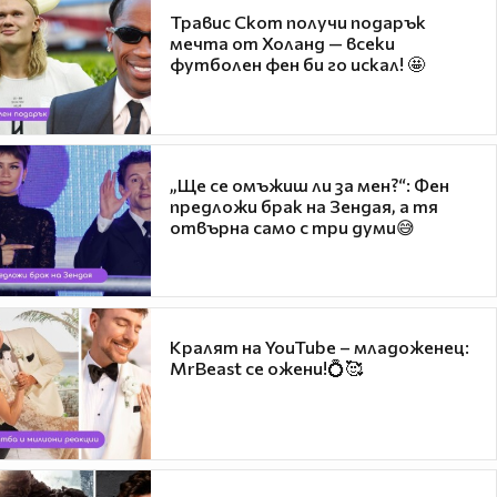
Травис Скот получи подарък
мечта от Холанд — всеки
футболен фен би го искал! 🤩
„Ще се омъжиш ли за мен?“: Фен
предложи брак на Зендая, а тя
отвърна само с три думи😅
Кралят на YouTube – младоженец:
MrBeast се ожени!💍🥰