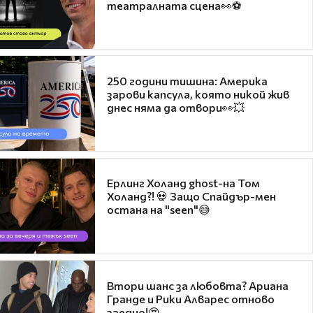
театралната сцена👀⚽
250 години тишина: Америка
зарови капсула, която никой жив
днес няма да отвори👀💥
Ерлинг Холанд ghost-на Том
Холанд?! 💀 Защо Спайдър-мен
остана на "seen"😅
Втори шанс за любовта? Ариана
Гранде и Рики Алварес отново
заедно!😍