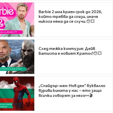
Barbie 2 има краен срок до 2026,
който трябва да спази, иначе
никога няма да се случи.😯💥
След тежка контузия: Дейв
Батиста е новият Кратос!😯💥
„Спайдър-мен: Нов ден“ буквално
взриви кината у нас – ето защо
всички говорят за него👀🎬