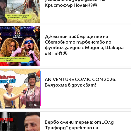
Кристофър Нолан🤩🎮
Джъстин Бийбър ще пее на
Световното първенство по
футбол заедно с Мадона, Шакира
и BTS!⚽🤩
ANIVENTURE COMIC CON 2026:
Влязохме в друг свят!
08:16
Бербо смени терена: от „Олд
Трафорд“ директно на