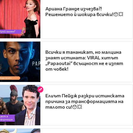
Ариана Гранде изчезва?!
Решението ѝ шокира всички!😯💥
Всички я тананикат, но малцина
знаят истината: VIRAL хитът
„Papaoutai“ всъщност не е изпят
от човек!
Елиът Пейдж разкри истинската
причина за трансформацията на
тялото си!😯💥