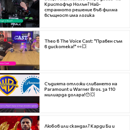
Кристофър Нолън? Най-
странното решение във филма
всъщност има логика
Theo в The Voice Cast: "Правен съм
в дискотека!" 👀💥
Съдията отложи сливането на
Paramount и Warner Bros. за 110
милиарда долара!😯💥
Любов или скандал? Карди Би и