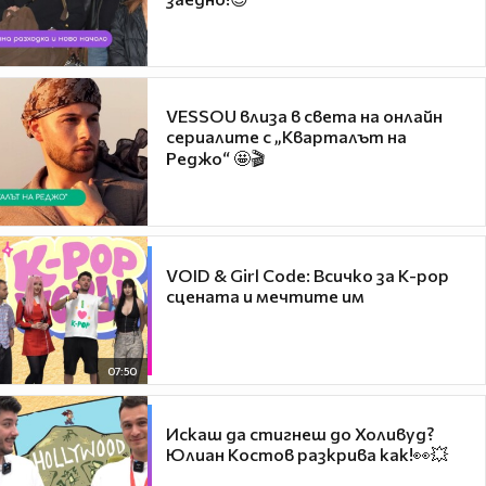
VESSOU влиза в света на онлайн
сериалите с „Кварталът на
Реджо“ 🤩🎬
VOID & Girl Code: Всичко за K-pop
сцената и мечтите им
07:50
Искаш да стигнеш до Холивуд?
Юлиан Костов разкрива как!👀💥