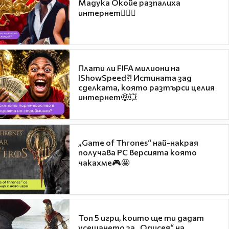
Мадука Окойе разпалиха
интернет❤️‍🔥🔥
Плати ли FIFA милиони на
IShowSpeed?! Истината зад
сделката, която разтърси целия
интернет🤑💥
„Game of Thrones“ най-накрая
получава PC версията която
чакахме🎮🤩
Топ 5 игри, които ще ти дадат
усещането за „Одисея“ на