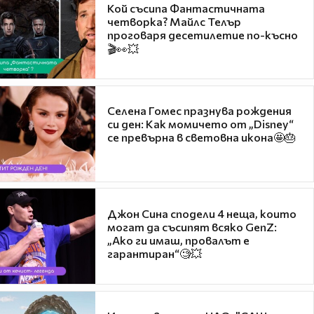
Кой съсипа Фантастичната
четворка? Майлс Телър
проговаря десетилетие по-късно
🎬👀💥
Селена Гомес празнува рождения
си ден: Как момичето от „Disney“
се превърна в световна икона🤩🎂
Джон Сина сподели 4 неща, които
могат да съсипят всяко GenZ:
„Ако ги имаш, провалът е
гарантиран“🧐💥