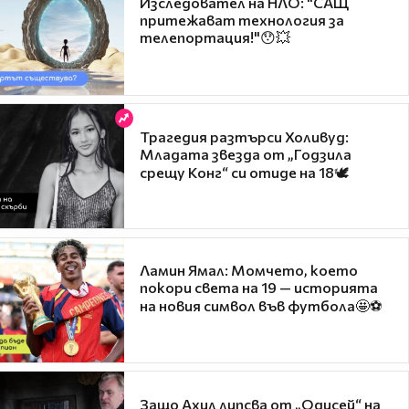
Изследовател на НЛО: "САЩ
притежават технология за
телепортация!"😯💥
Трагедия разтърси Холивуд:
Младата звезда от „Годзила
срещу Конг“ си отиде на 18🕊️
Ламин Ямал: Момчето, което
покори света на 19 — историята
на новия символ във футбола🤩⚽
Защо Ахил липсва от „Одисей“ на