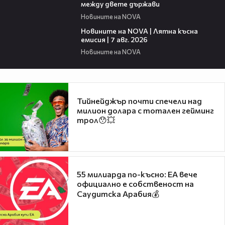
между двете държави
Новините на NOVA
21:18
Новините на NOVA | Лятна късна
емисия | 7 авг. 2026
Новините на NOVA
Тийнейджър почти спечели над
милион долара с тотален гейминг
трол😯💥
55 милиарда по-късно: EA вече
официално е собственост на
Саудитска Арабия💰