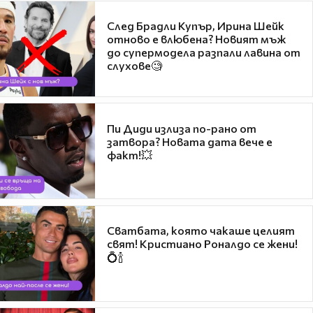
След Брадли Купър, Ирина Шейк
отново е влюбена? Новият мъж
до супермодела разпали лавина от
слухове🧐
Пи Диди излиза по-рано от
затвора? Новата дата вече е
факт!💥
Сватбата, която чакаше целият
свят! Кристиано Роналдо се жени!
💍🍾