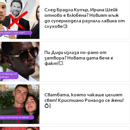
След Брадли Купър, Ирина Шейк
отново е влюбена? Новият мъж
до супермодела разпали лавина от
слухове🧐
Пи Диди излиза по-рано от
затвора? Новата дата вече е
факт!💥
Сватбата, която чакаше целият
свят! Кристиано Роналдо се жени!
💍🍾