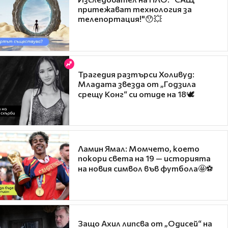
притежават технология за
телепортация!"😯💥
Трагедия разтърси Холивуд:
Младата звезда от „Годзила
срещу Конг“ си отиде на 18🕊️
Ламин Ямал: Момчето, което
покори света на 19 — историята
на новия символ във футбола🤩⚽
Защо Ахил липсва от „Одисей“ на