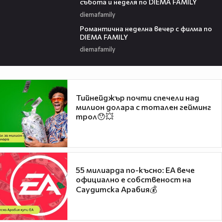
събота и неделя по DIEMA FAMILY
diemafamily
00:21
Романтичнa неделна вечер с филма по
DIEMA FAMILY
diemafamily
Тийнейджър почти спечели над
милион долара с тотален гейминг
трол😯💥
55 милиарда по-късно: EA вече
официално е собственост на
Саудитска Арабия💰