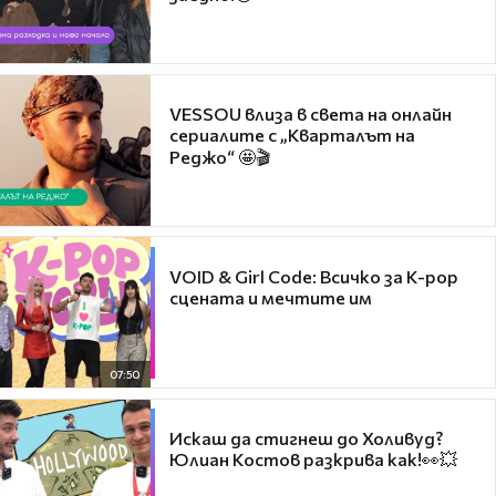
VESSOU влиза в света на онлайн
сериалите с „Кварталът на
Реджо“ 🤩🎬
VOID & Girl Code: Всичко за K-pop
сцената и мечтите им
07:50
Искаш да стигнеш до Холивуд?
Юлиан Костов разкрива как!👀💥