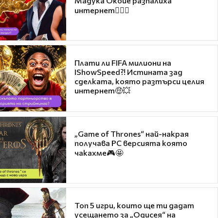
Мадука Окойе разпалиха
интернет❤️‍🔥🔥
Плати ли FIFA милиони на
IShowSpeed?! Истината зад
сделката, която разтърси целия
интернет🤑💥
„Game of Thrones“ най-накрая
получава PC версията която
чакахме🎮🤩
Топ 5 игри, които ще ти дадат
усещането за „Одисея“ на