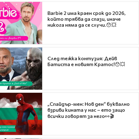
Barbie 2 има краен срок до 2026,
който трябва да спази, иначе
никога няма да се случи.😯💥
След тежка контузия: Дейв
Батиста е новият Кратос!😯💥
„Спайдър-мен: Нов ден“ буквално
взриви кината у нас – ето защо
всички говорят за него👀🎬