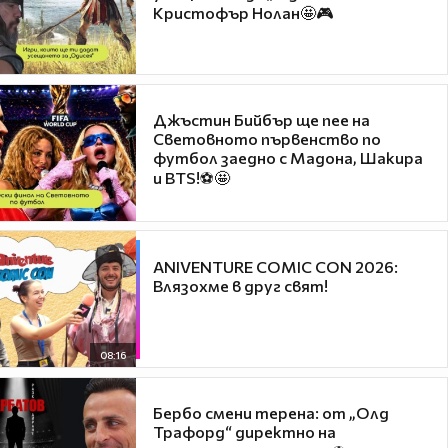
Кристофър Нолан🤩🎮
Джъстин Бийбър ще пее на
Световното първенство по
футбол заедно с Мадона, Шакира
и BTS!⚽🤩
ANIVENTURE COMIC CON 2026:
Влязохме в друг свят!
08:16
Бербо смени терена: от „Олд
Трафорд“ директно на