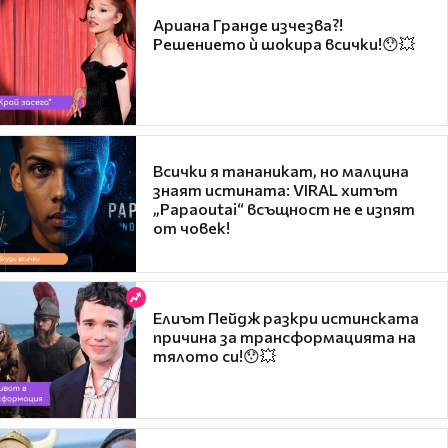
Ариана Гранде изчезва?!
Решението ѝ шокира всички!😯💥
Всички я тананикат, но малцина
знаят истината: VIRAL хитът
„Papaoutai“ всъщност не е изпят
от човек!
Елиът Пейдж разкри истинската
причина за трансформацията на
тялото си!😯💥