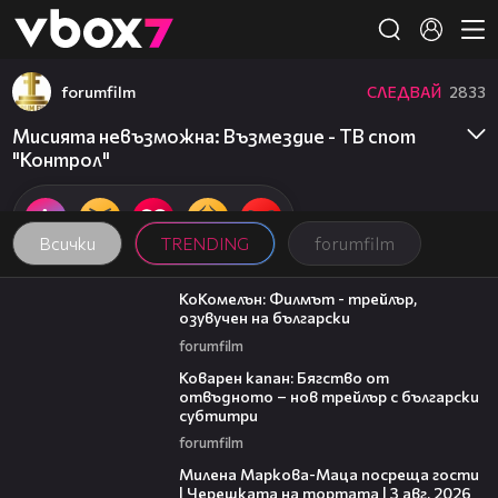
Member of
👾
forumfilm
СЛЕДВАЙ
2833
Мисията невъзможна: Възмездие - ТВ спот
"Контрол"
Всички
TRENDING
forumfilm
01:06
КоКомелън: Филмът - трейлър,
озувучен на български
forumfilm
01:13
Коварен капан: Бягство от
отвъдното – нов трейлър с български
субтитри
forumfilm
20:17
Милена Маркова-Маца посреща гости
| Черешката на тортата | 3 авг. 2026