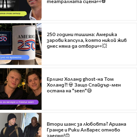
театралната сцена👀⚽
250 години тишина: Америка
зарови капсула, която никой жив
днес няма да отвори👀💥
Ерлинг Холанд ghost-на Том
Холанд?! 💀 Защо Спайдър-мен
остана на "seen"😅
Втори шанс за любовта? Ариана
Гранде и Рики Алварес отново
заедно!😍