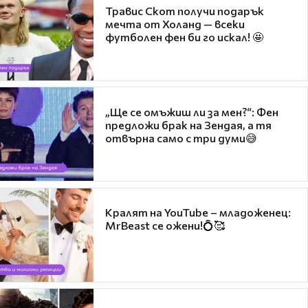
Травис Скот получи подарък
мечта от Холанд — всеки
футболен фен би го искал! 🤩
„Ще се омъжиш ли за мен?“: Фен
предложи брак на Зендая, а тя
отвърна само с три думи😅
Кралят на YouTube – младоженец:
MrBeast се ожени!💍🥰