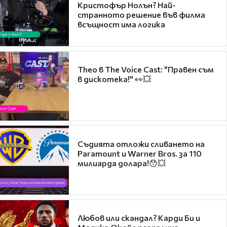
Кристофър Нолън? Най-
странното решение във филма
всъщност има логика
Theo в The Voice Cast: "Правен съм
в дискотека!" 👀💥
Съдията отложи сливането на
Paramount и Warner Bros. за 110
милиарда долара!😯💥
Любов или скандал? Карди Би и