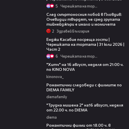
5
Черешката на тортата
09:32
След смъртоносния побой в Пловдив:
Очевидци твърдят, че сред групата
тийнейджъри е имало и момичета
2
Здравей България
16:45
Енджи Касабие посреща гости |
Черешката на тортата | 31 юли 2026 |
Част 2
6
Черешката на тортата
00:30
"Хитч" на 16 август, неделя от 21:00 ч.
по KINO NOVA
kinonova_
00:31
Романтични следобеди с филмите по
DIEMA FAMILY
diemafamily
00:31
"Трудна мишена 2" на16 август, неделя
от 22.00 ч. по DIEMA
diema
00:36
Романтични филми от 18.00 ч. в