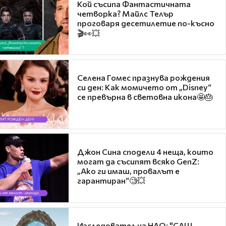
Кой съсипа Фантастичната
четворка? Майлс Телър
проговаря десетилетие по-късно
🎬👀💥
Селена Гомес празнува рождения
си ден: Как момичето от „Disney“
се превърна в световна икона🤩🎂
Джон Сина сподели 4 неща, които
могат да съсипят всяко GenZ:
„Ако ги имаш, провалът е
гарантиран“🧐💥
Изследовател на НЛО: "САЩ