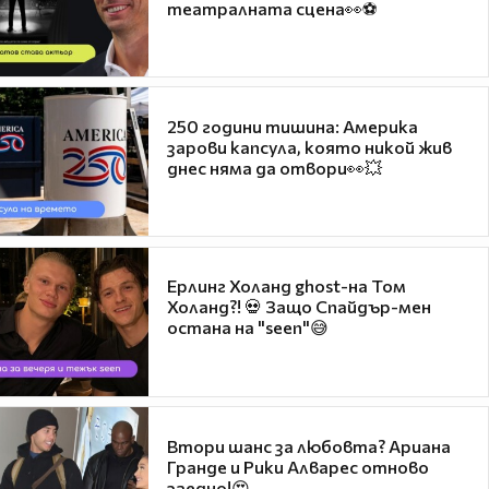
театралната сцена👀⚽
250 години тишина: Америка
зарови капсула, която никой жив
днес няма да отвори👀💥
Ерлинг Холанд ghost-на Том
Холанд?! 💀 Защо Спайдър-мен
остана на "seen"😅
Втори шанс за любовта? Ариана
Гранде и Рики Алварес отново
заедно!😍