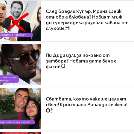
След Брадли Купър, Ирина Шейк
отново е влюбена? Новият мъж
до супермодела разпали лавина от
слухове🧐
Пи Диди излиза по-рано от
затвора? Новата дата вече е
факт!💥
Сватбата, която чакаше целият
свят! Кристиано Роналдо се жени!
💍🍾