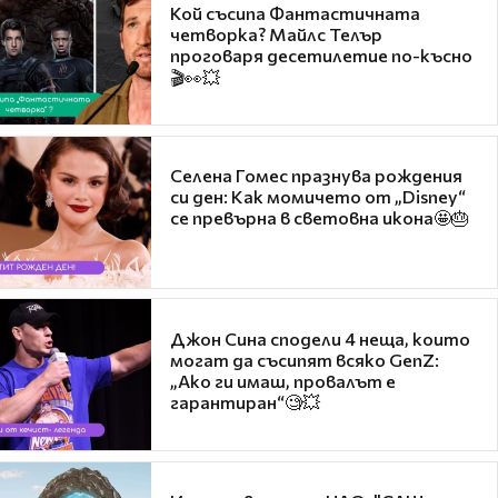
Кой съсипа Фантастичната
четворка? Майлс Телър
проговаря десетилетие по-късно
🎬👀💥
Селена Гомес празнува рождения
си ден: Как момичето от „Disney“
се превърна в световна икона🤩🎂
Джон Сина сподели 4 неща, които
могат да съсипят всяко GenZ:
„Ако ги имаш, провалът е
гарантиран“🧐💥