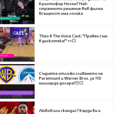
Кристофър Нолън? Най-
странното решение във филма
всъщност има логика
Theo в The Voice Cast: "Правен съм
в дискотека!" 👀💥
Съдията отложи сливането на
Paramount и Warner Bros. за 110
милиарда долара!😯💥
Любов или скандал? Карди Би и