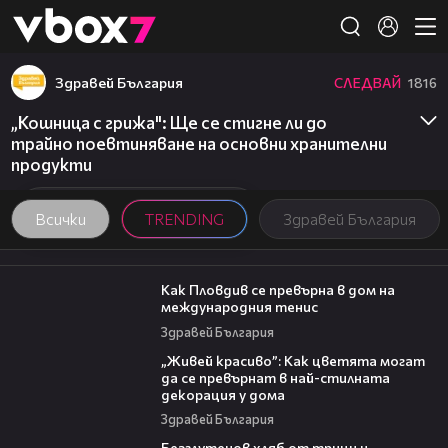
Member of
👾
Здравей България
СЛЕДВАЙ
1816
„Кошница с грижа": Ще се стигне ли до
трайно поевтиняване на основни хранителни
продукти
Всички
TRENDING
Здравей България
03:09
Как Пловдив се превърна в дом на
международния тенис
Здравей България
04:11
„Живей красиво”: Как цветята могат
да се превърнат в най-стилната
декорация у дома
Здравей България
15:35
Безглутенов хляб от трици и