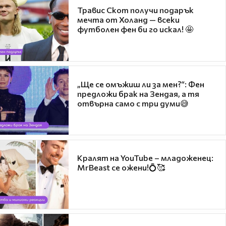
Травис Скот получи подарък
мечта от Холанд — всеки
футболен фен би го искал! 🤩
„Ще се омъжиш ли за мен?“: Фен
предложи брак на Зендая, а тя
отвърна само с три думи😅
Кралят на YouTube – младоженец:
MrBeast се ожени!💍🥰