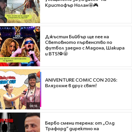
Кристофър Нолан🤩🎮
Джъстин Бийбър ще пее на
Световното първенство по
футбол заедно с Мадона, Шакира
и BTS!⚽🤩
ANIVENTURE COMIC CON 2026:
Влязохме в друг свят!
08:16
Бербо смени терена: от „Олд
Трафорд“ директно на