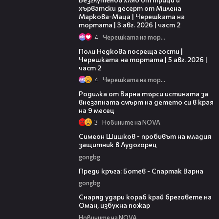
хърватски десерт от Милена
Маркова-Маца | Черешката на
тортата | 3 авг. 2026 | част 2
4
Черешката на тортата
13:03
Поли Недкова посреща гости |
Черешката на тортата | 5 авг. 2026 |
част 2
4
Черешката на тортата
03:09
Родилка от Варна търси истината за
внезапната смърт на детето си в края
на 9 месец
3
Новините на NOVA
03:07
Симеон Шишков - пробивът на младия
защитник в Лудогорец
gongbg
05:30
Преди кръга: Ботев - Спартак Варна
gongbg
01:04
Снаряд удари кораб край бреговете на
Оман, избухна пожар
Новините на NOVA