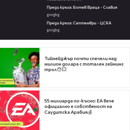
06:28
Преди кръга: Ботев Враца - Славия
gongbg
06:25
Преди кръга: Септември - ЦСКА
gongbg
Тийнейджър почти спечели над
милион долара с тотален гейминг
трол😯💥
55 милиарда по-късно: EA вече
официално е собственост на
Саудитска Арабия💰