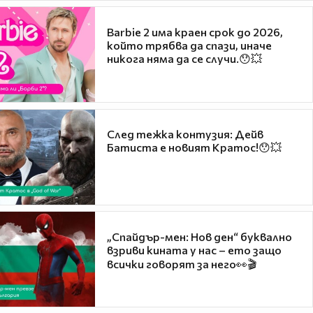
Barbie 2 има краен срок до 2026,
който трябва да спази, иначе
никога няма да се случи.😯💥
След тежка контузия: Дейв
Батиста е новият Кратос!😯💥
„Спайдър-мен: Нов ден“ буквално
взриви кината у нас – ето защо
всички говорят за него👀🎬