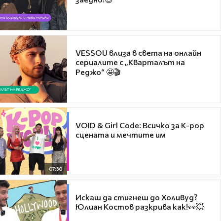
VESSOU влиза в света на онлайн
сериалите с „Кварталът на
Реджо“ 🤩🎬
VOID & Girl Code: Всичко за K-pop
сцената и мечтите им
07:50
Искаш да стигнеш до Холивуд?
Юлиан Костов разкрива как!👀💥