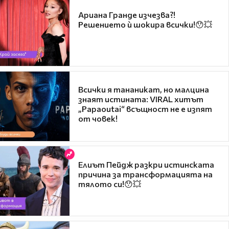
Ариана Гранде изчезва?!
Решението ѝ шокира всички!😯💥
Всички я тананикат, но малцина
знаят истината: VIRAL хитът
„Papaoutai“ всъщност не е изпят
от човек!
Елиът Пейдж разкри истинската
причина за трансформацията на
тялото си!😯💥