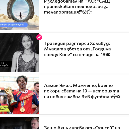
Изследовател на НЛО: "САЩ
притежават технология за
телепортация!"😯💥
Трагедия разтърси Холивуд:
Младата звезда от „Годзила
срещу Конг“ си отиде на 18🕊️
Ламин Ямал: Момчето, което
покори света на 19 — историята
на новия символ във футбола🤩⚽
Защо Ахил липсва от „Одисей“ на