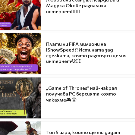
Мадука Окойе разпалиха
интернет❤️‍🔥🔥
Плати ли FIFA милиони на
IShowSpeed?! Истината зад
сделката, която разтърси целия
интернет🤑💥
„Game of Thrones“ най-накрая
получава PC версията която
чакахме🎮🤩
Топ 5 игри, които ще ти дадат