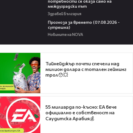
потребности се оказа само на
междуградски път
Здравей България
01:46
Прогноза за времето (07.08.2026 -
сутрешна)
Новините на NOVA
Тийнейджър почти спечели над
милион долара с тотален гейминг
трол😯💥
55 милиарда по-късно: EA вече
официално е собственост на
Саудитска Арабия💰