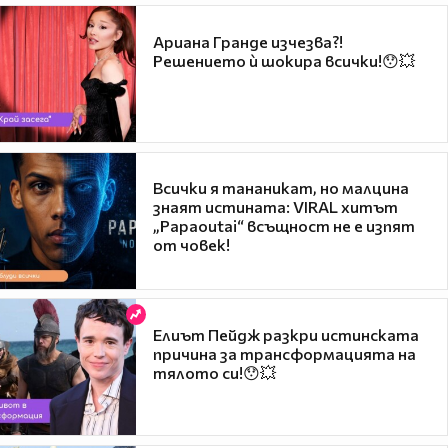
Ариана Гранде изчезва?!
Решението ѝ шокира всички!😯💥
Всички я тананикат, но малцина
знаят истината: VIRAL хитът
„Papaoutai“ всъщност не е изпят
от човек!
Елиът Пейдж разкри истинската
причина за трансформацията на
тялото си!😯💥