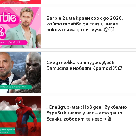
Barbie 2 има краен срок до 2026,
който трябва да спази, иначе
никога няма да се случи.😯💥
След тежка контузия: Дейв
Батиста е новият Кратос!😯💥
„Спайдър-мен: Нов ден“ буквално
взриви кината у нас – ето защо
всички говорят за него👀🎬