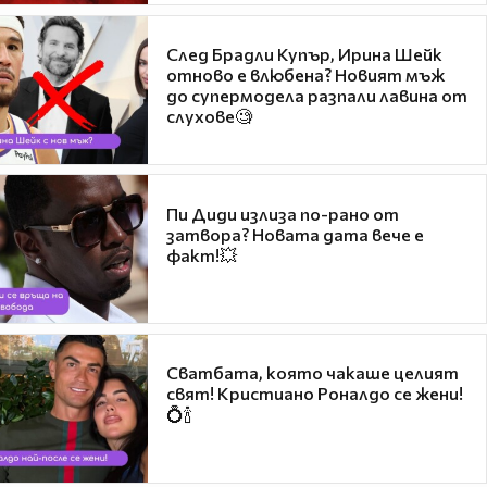
След Брадли Купър, Ирина Шейк
отново е влюбена? Новият мъж
до супермодела разпали лавина от
слухове🧐
Пи Диди излиза по-рано от
затвора? Новата дата вече е
факт!💥
Сватбата, която чакаше целият
свят! Кристиано Роналдо се жени!
💍🍾