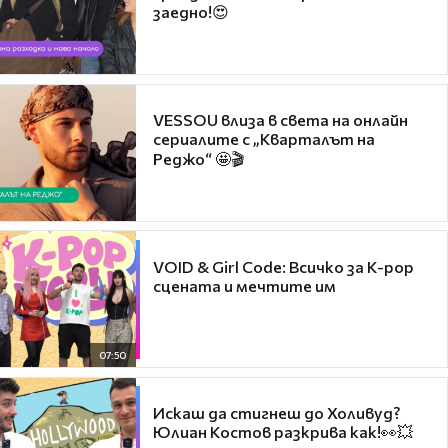
заедно!😍
VESSOU влиза в света на онлайн
сериалите с „Кварталът на
Реджо“ 🤩🎬
VOID & Girl Code: Всичко за K-pop
сцената и мечтите им
07:50
Искаш да стигнеш до Холивуд?
Юлиан Костов разкрива как!👀💥