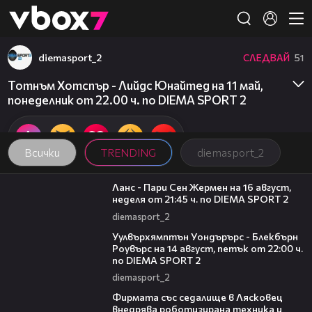
Member of
👾
diemasport_2
СЛЕДВАЙ
51
Тотнъм Хотспър - Лийдс Юнайтед на 11 май,
понеделник от 22.00 ч. по DIEMA SPORT 2
Всички
TRENDING
diemasport_2
00:45
Ланс - Пари Сен Жермен на 16 август,
неделя от 21:45 ч. по DIEMA SPORT 2
diemasport_2
00:37
Уулвърхямптън Уондърърс - Блекбърн
Роувърс на 14 август, петък от 22:00 ч.
по DIEMA SPORT 2
diemasport_2
00:06
Фирмата със седалище в Лясковец
внедрява роботизирана техника и