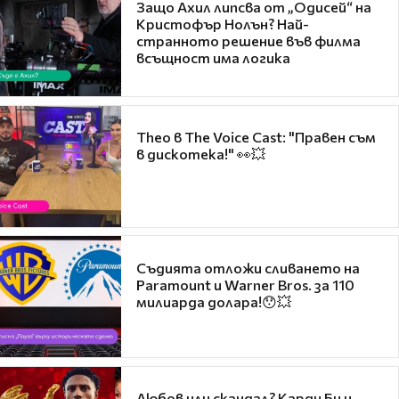
Защо Ахил липсва от „Одисей“ на
Кристофър Нолън? Най-
странното решение във филма
всъщност има логика
Theo в The Voice Cast: "Правен съм
в дискотека!" 👀💥
Съдията отложи сливането на
Paramount и Warner Bros. за 110
милиарда долара!😯💥
Любов или скандал? Карди Би и