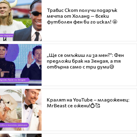
Травис Скот получи подарък
мечта от Холанд — всеки
футболен фен би го искал! 🤩
„Ще се омъжиш ли за мен?“: Фен
предложи брак на Зендая, а тя
отвърна само с три думи😅
Кралят на YouTube – младоженец:
MrBeast се ожени!💍🥰