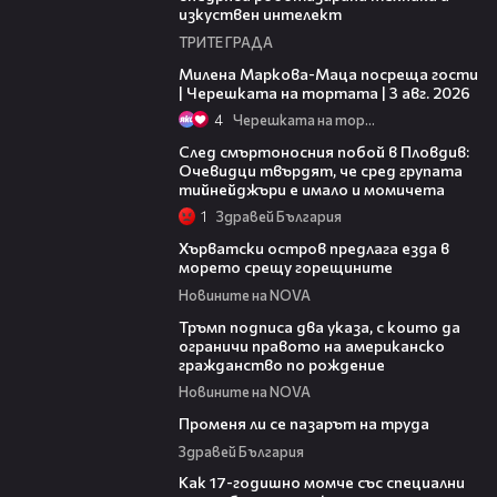
изкуствен интелект
ТРИТЕ ГРАДА
20:17
Милена Маркова-Маца посреща гости
| Черешката на тортата | 3 авг. 2026
4
Черешката на тортата
09:32
След смъртоносния побой в Пловдив:
Очевидци твърдят, че сред групата
тийнейджъри е имало и момичета
1
Здравей България
01:18
Хърватски остров предлага езда в
морето срещу горещините
Новините на NOVA
00:52
Тръмп подписа два указа, с които да
ограничи правото на американско
гражданство по рождение
Новините на NOVA
12:02
Променя ли се пазарът на труда
Здравей България
07:54
Как 17-годишно момче със специални