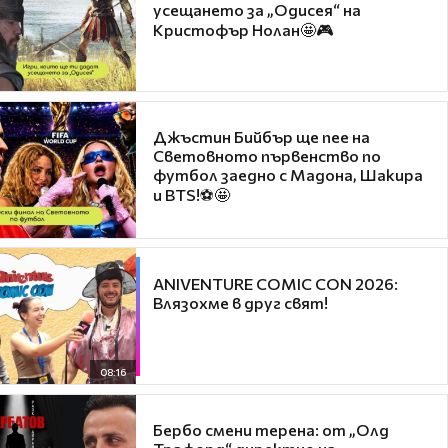
усещането за „Одисея“ на
Кристофър Нолан🤩🎮
Джъстин Бийбър ще пее на
Световното първенство по
футбол заедно с Мадона, Шакира
и BTS!⚽🤩
ANIVENTURE COMIC CON 2026:
Влязохме в друг свят!
08:16
Бербо смени терена: от „Олд