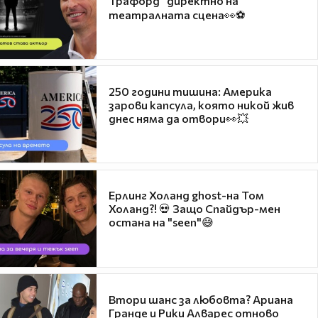
Трафорд“ директно на
театралната сцена👀⚽
250 години тишина: Америка
зарови капсула, която никой жив
днес няма да отвори👀💥
Ерлинг Холанд ghost-на Том
Холанд?! 💀 Защо Спайдър-мен
остана на "seen"😅
Втори шанс за любовта? Ариана
Гранде и Рики Алварес отново