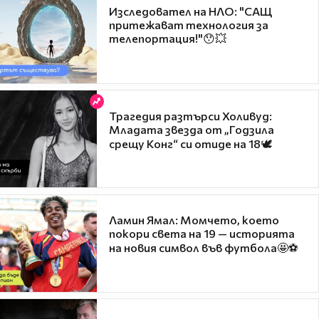
Изследовател на НЛО: "САЩ
притежават технология за
телепортация!"😯💥
Трагедия разтърси Холивуд:
Младата звезда от „Годзила
срещу Конг“ си отиде на 18🕊️
Ламин Ямал: Момчето, което
покори света на 19 — историята
на новия символ във футбола🤩⚽