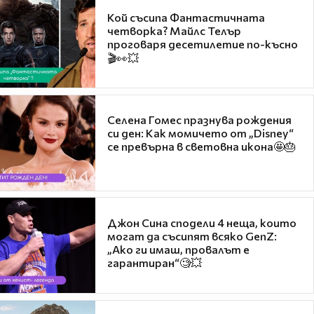
Кой съсипа Фантастичната
четворка? Майлс Телър
проговаря десетилетие по-късно
🎬👀💥
Селена Гомес празнува рождения
си ден: Как момичето от „Disney“
се превърна в световна икона🤩🎂
Джон Сина сподели 4 неща, които
могат да съсипят всяко GenZ:
„Ако ги имаш, провалът е
гарантиран“🧐💥