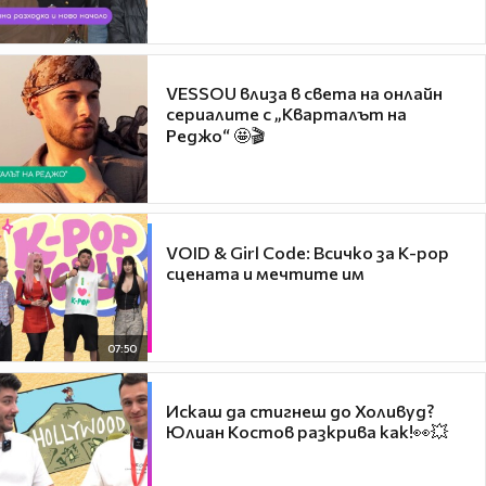
VESSOU влиза в света на онлайн
сериалите с „Кварталът на
Реджо“ 🤩🎬
VOID & Girl Code: Всичко за K-pop
сцената и мечтите им
07:50
Искаш да стигнеш до Холивуд?
Юлиан Костов разкрива как!👀💥