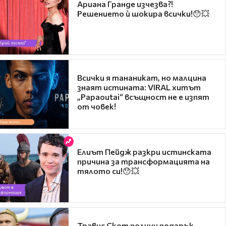
Ариана Гранде изчезва?!
Решението ѝ шокира всички!😯💥
Всички я тананикат, но малцина
знаят истината: VIRAL хитът
„Papaoutai“ всъщност не е изпят
от човек!
Елиът Пейдж разкри истинската
причина за трансформацията на
тялото си!😯💥
Травис Скот получи подарък