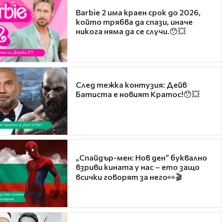
Barbie 2 има краен срок до 2026,
който трябва да спази, иначе
никога няма да се случи.😯💥
След тежка контузия: Дейв
Батиста е новият Кратос!😯💥
„Спайдър-мен: Нов ден“ буквално
взриви кината у нас – ето защо
всички говорят за него👀🎬