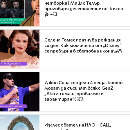
четворка? Майлс Телър
проговаря десетилетие по-късно
🎬👀💥
Селена Гомес празнува рождения
си ден: Как момичето от „Disney“
се превърна в световна икона🤩🎂
Джон Сина сподели 4 неща, които
могат да съсипят всяко GenZ:
„Ако ги имаш, провалът е
гарантиран“🧐💥
Изследовател на НЛО: "САЩ