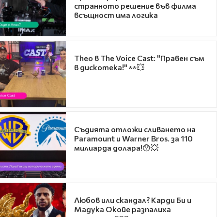
странното решение във филма
всъщност има логика
Theo в The Voice Cast: "Правен съм
в дискотека!" 👀💥
Съдията отложи сливането на
Paramount и Warner Bros. за 110
милиарда долара!😯💥
Любов или скандал? Карди Би и
Мадука Окойе разпалиха