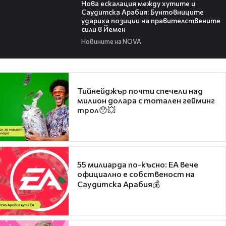
Нова ескалация между хутите и
Саудитска Арабия: Бунтовниците
удариха позиции на правителствените
сили в Йемен
Новините на NOVA
Тийнейджър почти спечели над
милион долара с тотален гейминг
трол😯💥
55 милиарда по-късно: EA вече
официално е собственост на
Саудитска Арабия💰