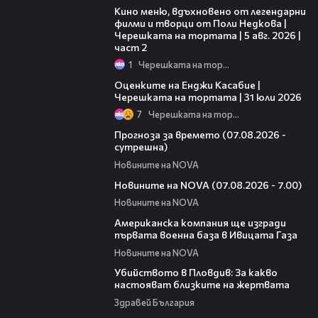
Кино меню, вдъхновено от легендарни
филми и творци от Поли Недкова |
Черешката на тортата | 5 авг. 2026 |
част 2
1
Черешката на тортата
09:25
Оценките на Енджи Касабие |
Черешката на тортата | 31 юли 2026
7
Черешката на тортата
01:46
Прогноза за времето (07.08.2026 -
сутрешна)
Новините на NOVA
03:58
Новините на NOVA (07.08.2026 - 7.00)
Новините на NOVA
00:53
Американска компания ще изгради
първата военна база в Ивицата Газа
Новините на NOVA
11:38
Убийството в Пловдив: За какво
настояват близките на жертвата
Здравей България
00:47