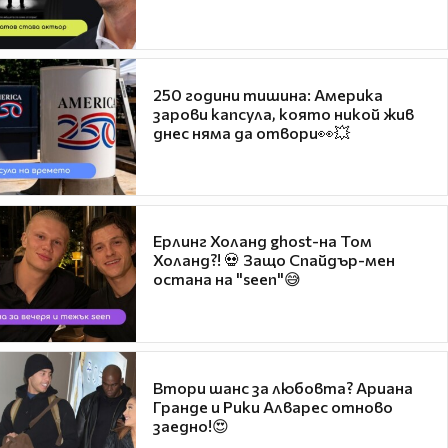
250 години тишина: Америка
зарови капсула, която никой жив
днес няма да отвори👀💥
Ерлинг Холанд ghost-на Том
Холанд?! 💀 Защо Спайдър-мен
остана на "seen"😅
Втори шанс за любовта? Ариана
Гранде и Рики Алварес отново
заедно!😍