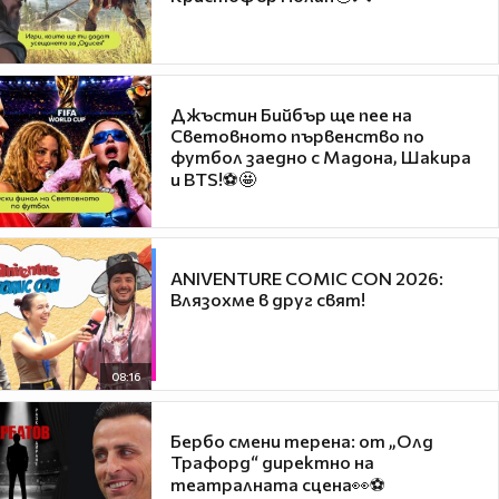
Джъстин Бийбър ще пее на
Световното първенство по
футбол заедно с Мадона, Шакира
и BTS!⚽🤩
ANIVENTURE COMIC CON 2026:
Влязохме в друг свят!
08:16
Бербо смени терена: от „Олд
Трафорд“ директно на
театралната сцена👀⚽