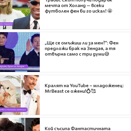
мечта от Холанд — всеки
футболен фен би го искал! 🤩
„Ще се омъжиш ли за мен?“: Фен
предложи брак на Зендая, а тя
отвърна само с три думи😅
Кралят на YouTube – младоженец:
MrBeast се ожени!💍🥰
Кой съсипа Фантастичната