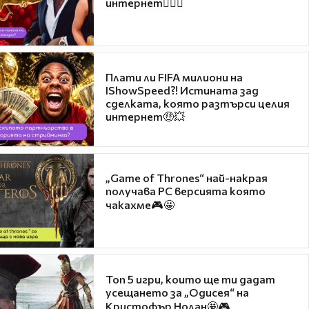
интернет❤️‍🔥🔥
Плати ли FIFA милиони на
IShowSpeed?! Истината зад
сделката, която разтърси целия
интернет🤑💥
„Game of Thrones“ най-накрая
получава PC версията която
чакахме🎮🤩
Топ 5 игри, които ще ти дадат
усещането за „Одисея“ на
Кристофър Нолан🤩🎮