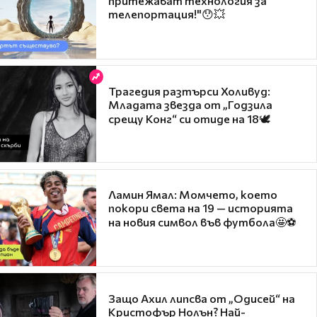
притежават технология за
телепортация!"😯💥
Трагедия разтърси Холивуд:
Младата звезда от „Годзила
срещу Конг“ си отиде на 18🕊️
Ламин Ямал: Момчето, което
покори света на 19 — историята
на новия символ във футбола🤩⚽
Защо Ахил липсва от „Одисей“ на
Кристофър Нолън? Най-