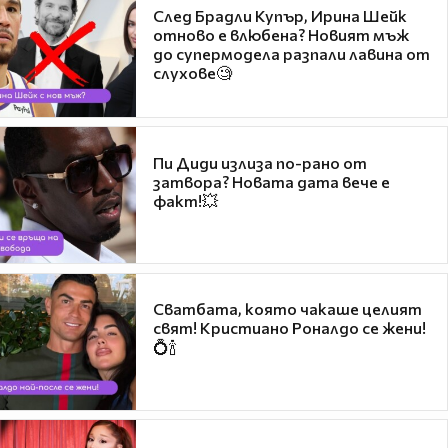
След Брадли Купър, Ирина Шейк
отново е влюбена? Новият мъж
до супермодела разпали лавина от
слухове🧐
Пи Диди излиза по-рано от
затвора? Новата дата вече е
факт!💥
Сватбата, която чакаше целият
свят! Кристиано Роналдо се жени!
💍🍾