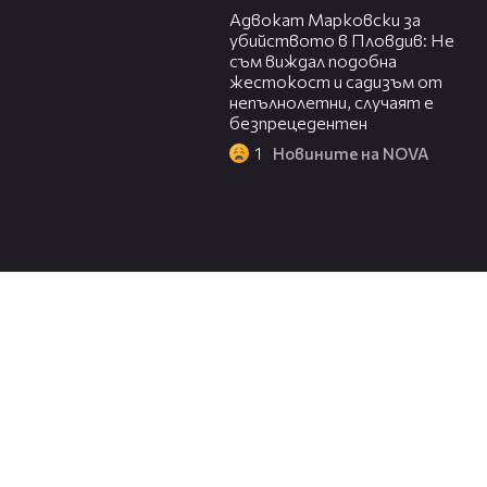
Адвокат Марковски за
убийството в Пловдив: Не
съм виждал подобна
жестокост и садизъм от
непълнолетни, случаят е
безпрецедентен
1
Новините на NOVA