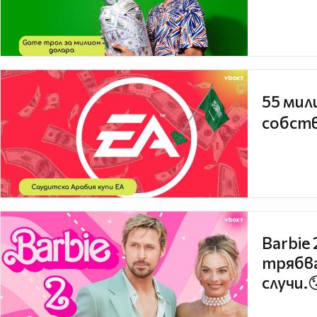
55 мил
собств
Barbie
трябва
случи.