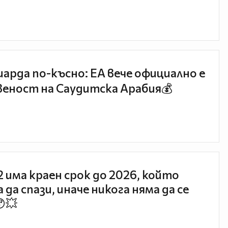
иарда по-късно: EA вече официално е
еност на Саудитска Арабия💰
 2 има краен срок до 2026, който
 да спази, иначе никога няма да се
😯💥