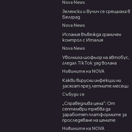
Nova News
00:43
Зеленски и Вучич се срещнаха в
Белград
Nova News
00:47
Испания въвежда граничен
контрол с Италия
Nova News
00:19
Уволниха шофьор на автобус,
гледал TikTok зад волана
Новините на NOVA
03:37
Какви вирусни инфекции ни
засягат през летните месеци
Събуди се
03:12
„Справедлива цена“: От
септември трябва да
заработят платформите за
проследяване на цените
Новините на NOVA
01:06