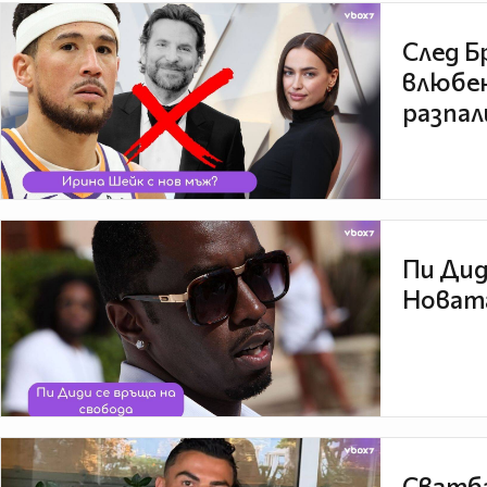
След Б
влюбен
разпал
Пи Дид
Новата
Сватба