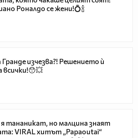
ано Роналдо се жени!💍🍾
 Гранде изчезва?! Решението ѝ
 всички!😯💥
 я тананикат, но малцина знаят
та: VIRAL хитът „Papaoutai“