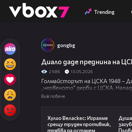
Member of
👾
Trending
gongbg
Диало даде преднина на ЦС
2 686
13.05.2026
Голмайсторът на ЦСКА 1948 – Диа
„червеното“ дерби с ЦСКА. Напад
ата минута. Наказателният удар
Виж повече
ръка на Лумбард Делова след изст
ситуацията във видеото.
07:38
Хулио Веласкес: Играхме
Душа
срещу труден противник,
загу
трябва да останем
Плов