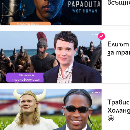
всъщно
Елиът 
за тра
Травис
Холанд
🤩