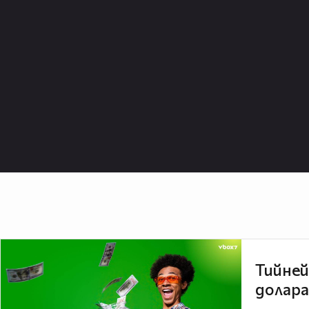
Тийней
долара