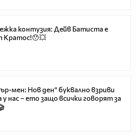
ежка контузия: Дейв Батиста е
 Кратос!😯💥
ър-мен: Нов ден“ буквално взриви
 у нас – ето защо всички говорят за
🎬