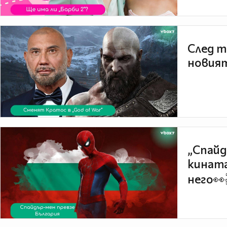
След т
новият
„Спайд
кината
него👀