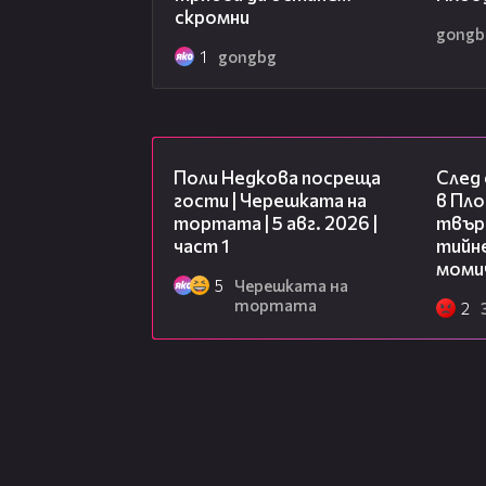
скромни
gongb
1
gongbg
19:25
Поли Недкова посреща
След
гости | Черешката на
в Пло
тортата | 5 авг. 2026 |
твърд
част 1
тийне
моми
5
Черешката на
тортата
2