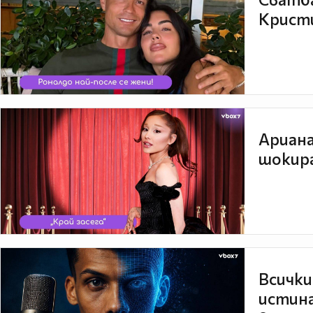
Кристи
Ариана
шокира
Всички
истина