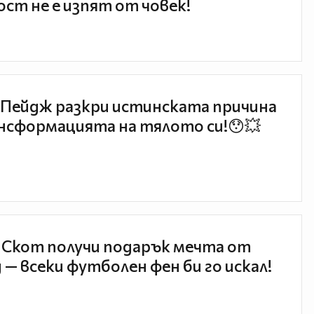
ст не е изпят от човек!
Пейдж разкри истинската причина
нсформацията на тялото си!😯💥
 Скот получи подарък мечта от
 — всеки футболен фен би го искал!