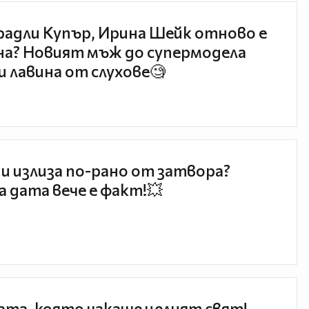
радли Купър, Ирина Шейк отново е
а? Новият мъж до супермодела
и лавина от слухове🧐
и излиза по-рано от затвора?
 дата вече е факт!💥
та, която чакаше целият свят!