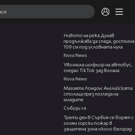
00:23
Нивото на река Дунав
продължава да спада, достигна
109 см под условната нула
Nova News
00:33
Уволниха шофьор на автобус,
гледал TikTok зад волана
Nova News
05:03
Магията Лондон: Английската
столица през погледа на
младите
Събуди се
00:36
Трети ден в Сърбия се борят с
голям горски пожар в
защитена зона около Белград