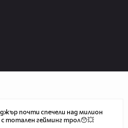
джър почти спечели над милион
 с тотален гейминг трол😯💥