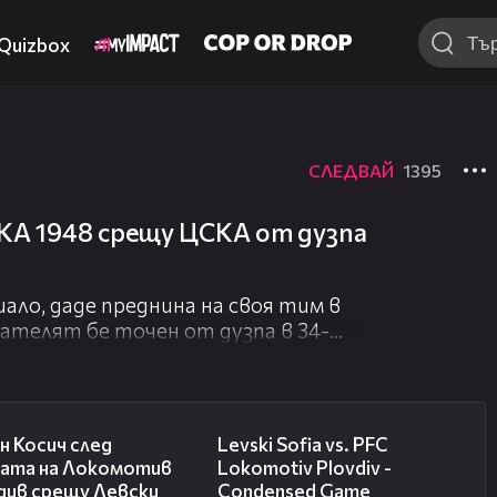
Quizbox
СЛЕДВАЙ
1395
КА 1948 срещу ЦСКА от дузпа
ло, даде преднина на своя тим в
ателят бе точен от дузпа в 34-
 за гостите бе отсъден за игра с
рел на Георги Русев с глава. Вижте
03:47
20:09
н Косич след
Levski Sofia vs. PFC
бата на Локомотив
Lokomotiv Plovdiv -
див срещу Левски
Condensed Game