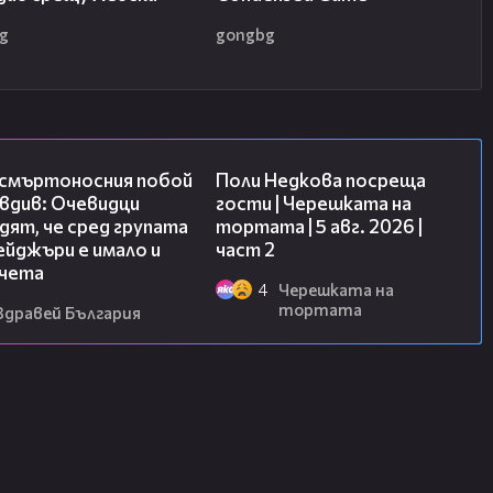
g
gongbg
09:32
13:03
 смъртоносния побой
Поли Недкова посреща
вдив: Очевидци
гости | Черешката на
ят, че сред групата
тортата | 5 авг. 2026 |
йджъри е имало и
част 2
чета
4
Черешката на
тортата
Здравей България