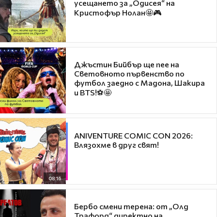
усещането за „Одисея“ на
Кристофър Нолан🤩🎮
Джъстин Бийбър ще пее на
Световното първенство по
футбол заедно с Мадона, Шакира
и BTS!⚽🤩
ANIVENTURE COMIC CON 2026:
Влязохме в друг свят!
08:16
Бербо смени терена: от „Олд
Трафорд“ директно на