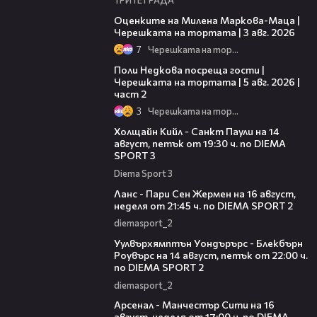
14:06
Оценките на Милена Маркова-Маца |
Черешката на тортата | 3 авг. 2026
7
Черешката на тортата
13:03
Поли Недкова посреща гости |
Черешката на тортата | 5 авг. 2026 |
част 2
3
Черешката на тортата
00:36
Холщайн Кийл - Санкт Паули на 14
август, петък от 19:30 ч. по DIEMA
SPORT 3
Diema Sport 3
00:45
Ланс - Пари Сен Жермен на 16 август,
неделя от 21:45 ч. по DIEMA SPORT 2
diemasport_2
00:37
Уулвърхямптън Уондърърс - Блекбърн
Роувърс на 14 август, петък от 22:00 ч.
по DIEMA SPORT 2
diemasport_2
00:38
Арсенал - Манчестър Сити на 16
август, неделя от 17:00 ч. по DIEMA