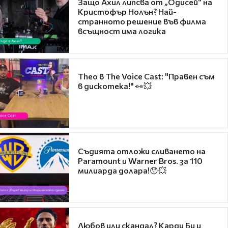
Защо Ахил липсва от „Одисей“ на
Кристофър Нолън? Най-
странното решение във филма
всъщност има логика
Theo в The Voice Cast: "Правен съм
в дискотека!" 👀💥
Съдията отложи сливането на
Paramount и Warner Bros. за 110
милиарда долара!😯💥
Любов или скандал? Карди Би и