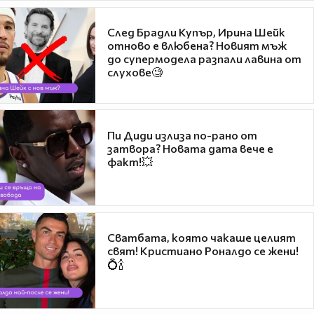
След Брадли Купър, Ирина Шейк
отново е влюбена? Новият мъж
до супермодела разпали лавина от
слухове🧐
Пи Диди излиза по-рано от
затвора? Новата дата вече е
факт!💥
Сватбата, която чакаше целият
свят! Кристиано Роналдо се жени!
💍🍾