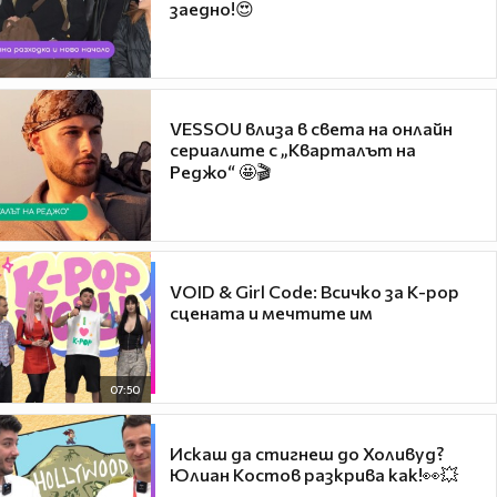
заедно!😍
VESSOU влиза в света на онлайн
сериалите с „Кварталът на
Реджо“ 🤩🎬
VOID & Girl Code: Всичко за K-pop
сцената и мечтите им
07:50
Искаш да стигнеш до Холивуд?
Юлиан Костов разкрива как!👀💥