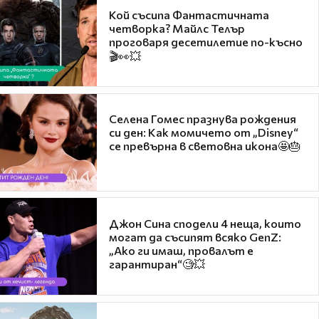
Кой съсипа Фантастичната
четворка? Майлс Телър
проговаря десетилетие по-късно
🎬👀💥
Селена Гомес празнува рождения
си ден: Как момичето от „Disney“
се превърна в световна икона🤩🎂
Джон Сина сподели 4 неща, които
могат да съсипят всяко GenZ:
„Ако ги имаш, провалът е
гарантиран“🧐💥