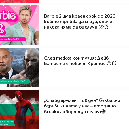
Barbie 2 има краен срок до 2026,
който трябва да спази, иначе
никога няма да се случи.😯💥
След тежка контузия: Дейв
Батиста е новият Кратос!😯💥
„Спайдър-мен: Нов ден“ буквално
взриви кината у нас – ето защо
всички говорят за него👀🎬