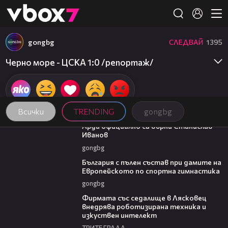
Member of
👾
gongbg
СЛЕДВАЙ
1395
Черно море - ЦСКА 1:0 /репортаж/
Всички
TRENDING
gongbg
00:19
Арда официално си върна Станислав
Иванов
gongbg
00:47
България с пълен състав при дамите на
Европейското по спортна гимнастика
gongbg
00:06
Фирмата със седалище в Лясковец
внедрява роботизирана техника и
изкуствен интелект
ТРИТЕ ГРАДА