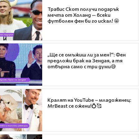
Травис Скот получи подарък
мечта от Холанд — всеки
футболен фен би го искал! 🤩
„Ще се омъжиш ли за мен?“: Фен
предложи брак на Зендая, а тя
отвърна само с три думи😅
Кралят на YouTube – младоженец:
MrBeast се ожени!💍🥰