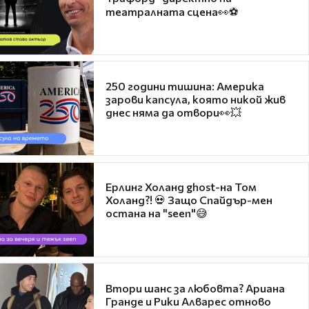
театралната сцена👀⚽
250 години тишина: Америка
зарови капсула, която никой жив
днес няма да отвори👀💥
Ерлинг Холанд ghost-на Том
Холанд?! 💀 Защо Спайдър-мен
остана на "seen"😅
Втори шанс за любовта? Ариана
Гранде и Рики Алварес отново