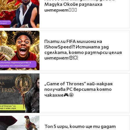
Мадука Окойе разпалиха
интернет❤️‍🔥🔥
Плати ли FIFA милиони на
IShowSpeed?! Истината зад
сделката, която разтърси целия
интернет🤑💥
„Game of Thrones“ най-накрая
получава PC версията която
чакахме🎮🤩
Топ 5 игри, които ще ти дадат