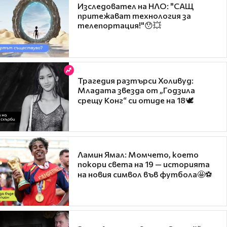
Изследовател на НЛО: "САЩ
притежават технология за
телепортация!"😯💥
Трагедия разтърси Холивуд:
Младата звезда от „Годзила
срещу Конг“ си отиде на 18🕊️
Ламин Ямал: Момчето, което
покори света на 19 — историята
на новия символ във футбола🤩⚽