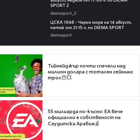
SPORT 2
diemasport_2
00:35
ЦСКА 1948 - Черно море на 14 август,
петък от 21:15 ч. по DIEMA SPORT
diemasport
Тийнейджър почти спечели над
милион долара с тотален гейминг
трол😯💥
55 милиарда по-късно: EA вече
официално е собственост на
Саудитска Арабия💰