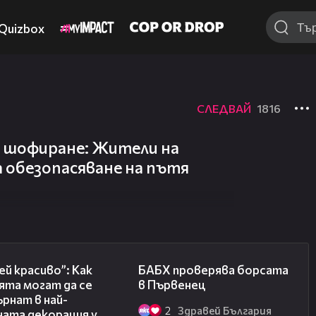
Quizbox
СЛЕДВАЙ
1816
о шофиране: Жители на
а обезопасяване на пътя
04:11
03:57
й красиво”: Как
БАБХ проверява борсата
ята могат да се
в Първенец
рнат в най-
2
Здравей България
ната декорация у