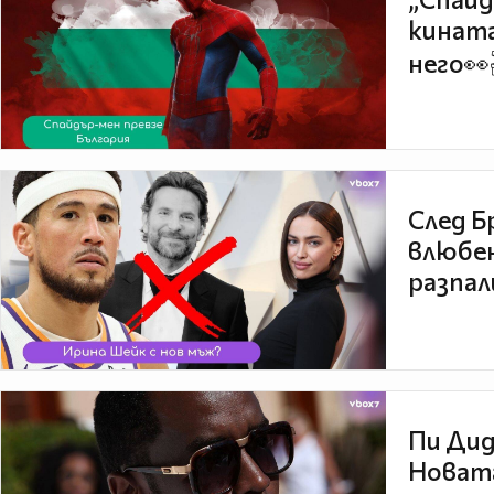
кината
него👀
След Б
влюбен
разпал
Пи Дид
Новата