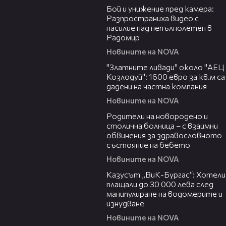
Бой и унижение пред камера:
Разпространиха видео с
насилие над непълнолетен в
Радомир
Новините на NOVA
04:15
"Златните ливади" около "АЕЦ
Козлодуй": 1600 евро за кв.м са
дадени на частна компания
Новините на NOVA
02:32
Родители на новородено и
столична болница – с взаимни
обвинения за здравословното
състояние на бебето
Новините на NOVA
02:43
Казусът „ВиК-Бургас“: Хотели
плащали до 30 000 лева след
манипулиране на водомерите и
изнудване
Новините на NOVA
03:06