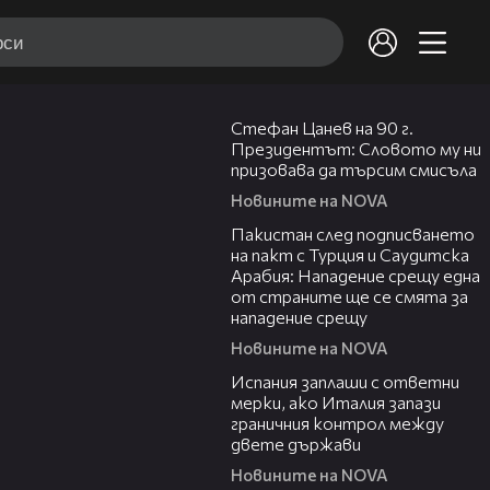
02:02
Стефан Цанев на 90 г.
Президентът: Словото му ни
призовава да търсим смисъла
Новините на NOVA
00:54
Пакистан след подписването
на пакт с Турция и Саудитска
Арабия: Нападение срещу една
от страните ще се смята за
нападение срещу
Новините на NOVA
00:41
Испания заплаши с ответни
мерки, ако Италия запази
граничния контрол между
двете държави
Новините на NOVA
00:50