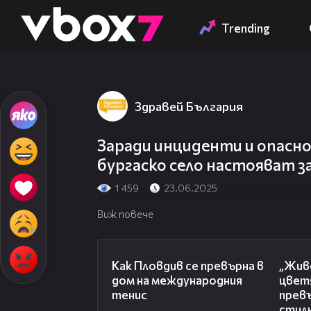
Member of
👾
Trending
Здравей България
Заради инциденти и опасн
бургаско село настояват з
1 459
23.06.2025
Виж повече
03:09
Как Пловдив се превърна в
„Живе
дом на международния
цвет
тенис
превъ
стил