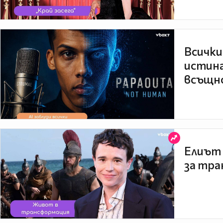
Всички
истина
всъщно
Елиът 
за тра