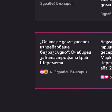
Здравей България
дома
Здрав
06:38
„Опита се да ме засече и
Безг
изпреварваше
триц
безразсъдно“: Очевидец
десе
за катастрофата край
Марк
Шереметя
Чере
авг. 
4
Здравей България
5