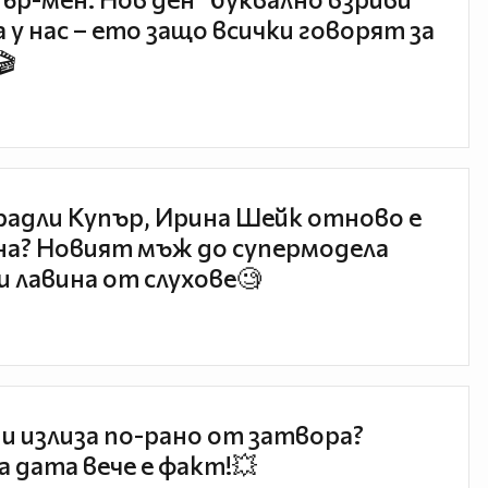
 у нас – ето защо всички говорят за
🎬
радли Купър, Ирина Шейк отново е
а? Новият мъж до супермодела
и лавина от слухове🧐
и излиза по-рано от затвора?
 дата вече е факт!💥