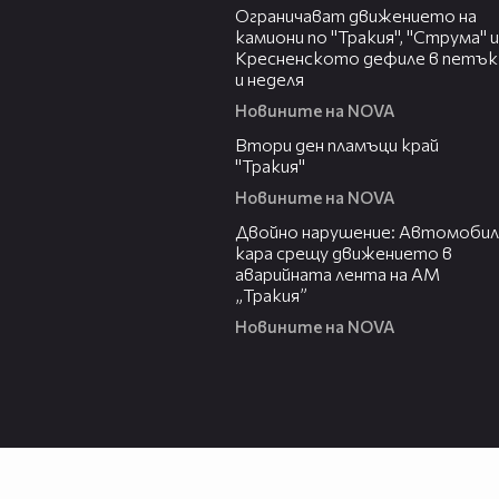
Ограничават движението на
камиони по "Тракия", "Струма" и
Кресненското дефиле в петък
и неделя
Новините на NOVA
03:31
Втори ден пламъци край
"Тракия"
Новините на NOVA
00:27
Двойно нарушение: Автомобил
кара срещу движението в
аварийната лента на АМ
„Тракия”
Новините на NOVA