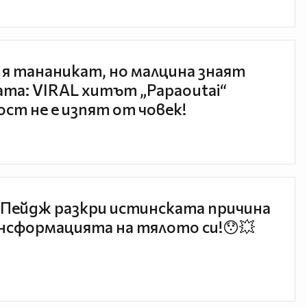
 я тананикат, но малцина знаят
та: VIRAL хитът „Papaoutai“
ст не е изпят от човек!
Пейдж разкри истинската причина
нсформацията на тялото си!😯💥