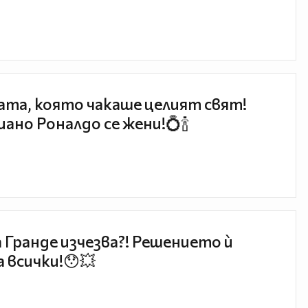
та, която чакаше целият свят!
ано Роналдо се жени!💍🍾
 Гранде изчезва?! Решението ѝ
 всички!😯💥