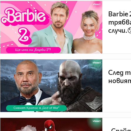
Barbie
трябва
случи.
След т
новият
„Спайд