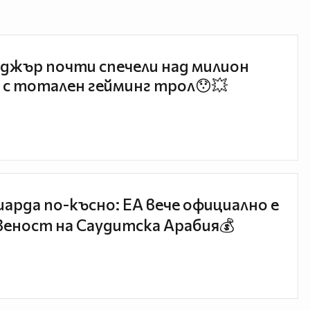
джър почти спечели над милион
 с тотален гейминг трол😯💥
иарда по-късно: EA вече официално е
еност на Саудитска Арабия💰