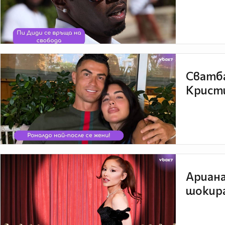
Сватба
Кристи
Ариана
шокира