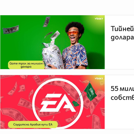
Тийней
долара
55 мил
собств