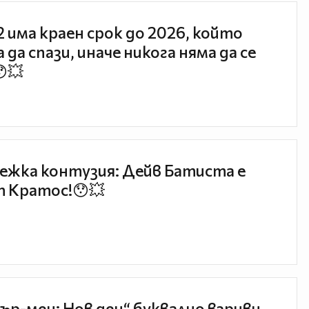
 2 има краен срок до 2026, който
 да спази, иначе никога няма да се
😯💥
ежка контузия: Дейв Батиста е
 Кратос!😯💥
ър-мен: Нов ден“ буквално взриви