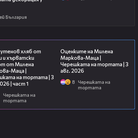
ей България
16:02
14:06
лутенов хляб от
Оценките на Милена
и и хърватски
Маркова-Маца |
рт от Милена
Черешката на тортата | 3
ова-Маца |
авг. 2026
шката на тортата | 3
8
Черешката на
2026 | част 1
тортата
Черешката на
тортата