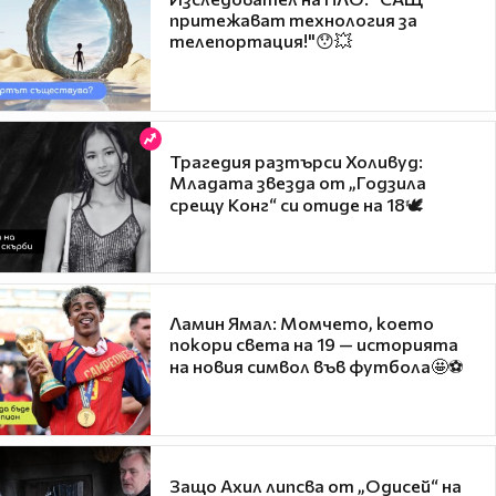
притежават технология за
телепортация!"😯💥
Трагедия разтърси Холивуд:
Младата звезда от „Годзила
срещу Конг“ си отиде на 18🕊️
Ламин Ямал: Момчето, което
покори света на 19 — историята
на новия символ във футбола🤩⚽
Защо Ахил липсва от „Одисей“ на