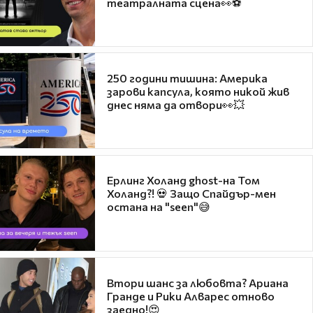
театралната сцена👀⚽
250 години тишина: Америка
зарови капсула, която никой жив
днес няма да отвори👀💥
Ерлинг Холанд ghost-на Том
Холанд?! 💀 Защо Спайдър-мен
остана на "seen"😅
Втори шанс за любовта? Ариана
Гранде и Рики Алварес отново
заедно!😍