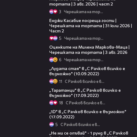
тортата | 3 авг. 2026 | част 2
3
Черешката на тортата
16:45
Енджи Касабие посреща гости |
Черешката на тортата | 31 юли 2026 |
Част 2
5
Черешката на тортата
14:06
Оценките на Милена Маркова-Маца |
Черешката на тортата | 3 авг. 2026
6
Черешката на тортата
12:33
„Лудата стая" в „С Рачков всичко е
възможно" (10.09.2022)
11
С Рачков всичко е възможно
16:25
„Таратанци" в „С Рачков всичко е
възможно" (17.09.2022)
18
С Рачков всичко е възможно
09:21
„1D" в „С Рачков всичко е възможно"
(17.09.2022)
5
С Рачков всичко е възможно
06:38
„Не ми се опъвай" - 1 рунд в „С Рачков