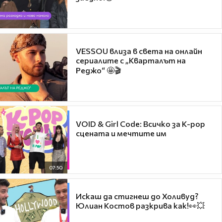
VESSOU влиза в света на онлайн
сериалите с „Кварталът на
Реджо“ 🤩🎬
VOID & Girl Code: Всичко за K-pop
сцената и мечтите им
07:50
Искаш да стигнеш до Холивуд?
Юлиан Костов разкрива как!👀💥