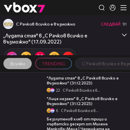
Member of
👾
С Рачков всичко е възможно
СЛЕДВАЙ
91
„Лудата стая" в „С Рачков всичко е
възможно" (17.09.2022)
Всички
TRENDING
С Рачков всичко е въ
18:34
"Лудата стая" в „С Рачков всичко е
възможно" (31.12.2023)
22
С Рачков всичко е възможно
14:03
"Лице назаем" в „С Рачков всичко е
възможно" (31.12.2023)
6
С Рачков всичко е възможно
15:35
Безглутенов хляб от трици и
хърватски десерт от Милена
Маркова-Маца | Черешката на