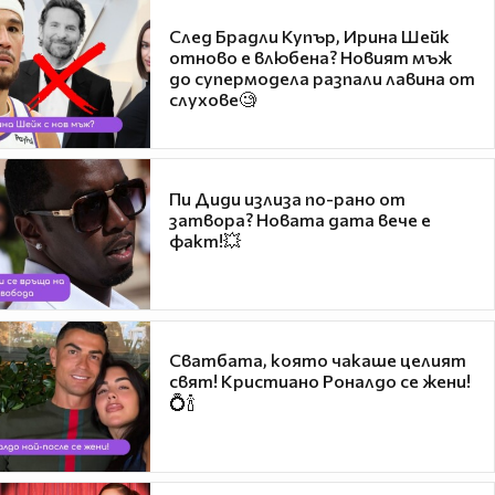
След Брадли Купър, Ирина Шейк
отново е влюбена? Новият мъж
до супермодела разпали лавина от
слухове🧐
Пи Диди излиза по-рано от
затвора? Новата дата вече е
факт!💥
Сватбата, която чакаше целият
свят! Кристиано Роналдо се жени!
💍🍾