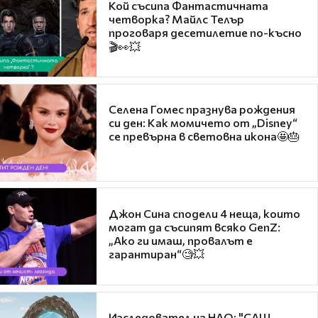
Кой съсипа Фантастичната
четворка? Майлс Телър
проговаря десетилетие по-късно
🎬👀💥
Селена Гомес празнува рождения
си ден: Как момичето от „Disney“
се превърна в световна икона🤩🎂
Джон Сина сподели 4 неща, които
могат да съсипят всяко GenZ:
„Ако ги имаш, провалът е
гарантиран“🧐💥
Изследовател на НЛО: "САЩ