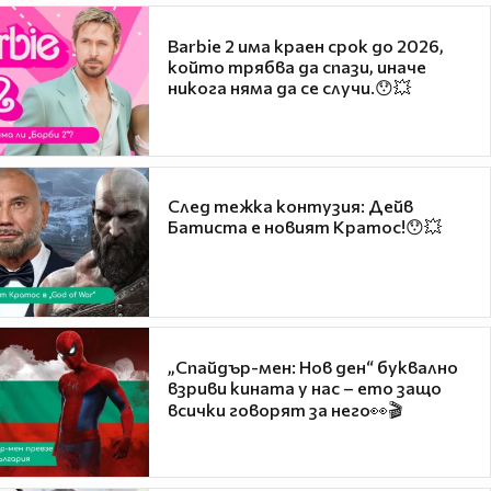
Barbie 2 има краен срок до 2026,
който трябва да спази, иначе
никога няма да се случи.😯💥
След тежка контузия: Дейв
Батиста е новият Кратос!😯💥
„Спайдър-мен: Нов ден“ буквално
взриви кината у нас – ето защо
всички говорят за него👀🎬