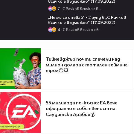
всичко е възможно" (17.09.2022)
7
С Рачков всичко е възможно
07:00
„Не ми се опъвай" - 2 рунд в „С Рачков
всичко е възможно" (17.09.2022)
4
С Рачков всичко е възможно
Тийнейджър почти спечели над
милион долара с тотален гейминг
трол😯💥
55 милиарда по-късно: EA вече
официално е собственост на
Саудитска Арабия💰