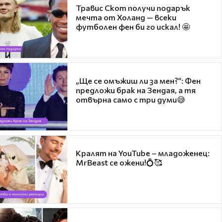
Травис Скот получи подарък
мечта от Холанд — всеки
футболен фен би го искал! 🤩
„Ще се омъжиш ли за мен?“: Фен
предложи брак на Зендая, а тя
отвърна само с три думи😅
Кралят на YouTube – младоженец:
MrBeast се ожени!💍🥰