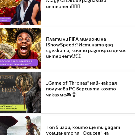
Мадука Окойе разпалиха
интернет❤️‍🔥🔥
Плати ли FIFA милиони на
IShowSpeed?! Истината зад
сделката, която разтърси целия
интернет🤑💥
„Game of Thrones“ най-накрая
получава PC версията която
чакахме🎮🤩
Топ 5 игри, които ще ти дадат
усещането за „Одисея“ на