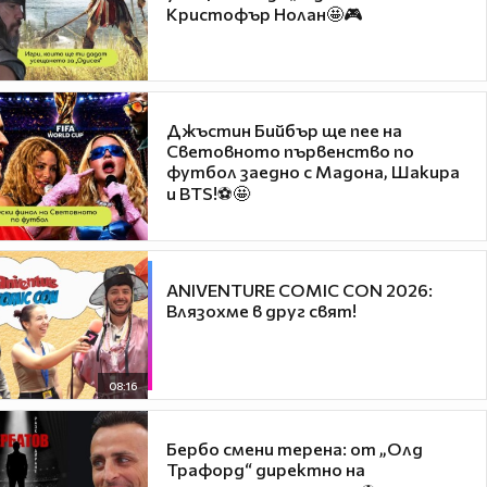
Кристофър Нолан🤩🎮
Джъстин Бийбър ще пее на
Световното първенство по
футбол заедно с Мадона, Шакира
и BTS!⚽🤩
ANIVENTURE COMIC CON 2026:
Влязохме в друг свят!
08:16
Бербо смени терена: от „Олд
Трафорд“ директно на