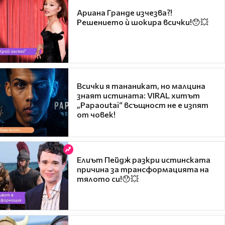
Ариана Гранде изчезва?!
Решението ѝ шокира всички!😯💥
Всички я тананикат, но малцина
знаят истината: VIRAL хитът
„Papaoutai“ всъщност не е изпят
от човек!
Елиът Пейдж разкри истинската
причина за трансформацията на
тялото си!😯💥