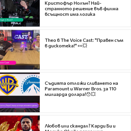
Кристофър Нолън? Най-
странното решение във филма
всъщност има логика
Theo в The Voice Cast: "Правен съм
в дискотека!" 👀💥
Съдията отложи сливането на
Paramount и Warner Bros. за 110
милиарда долара!😯💥
Любов или скандал? Карди Би и