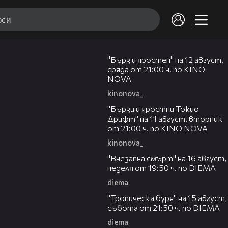
00:22
"Бърз и яростен" на 12 август,
сряда от 21:00 ч. по KINO
NOVA
kinonova_
00:31
"Бързи и яростни Токио
Дрифт" на 11 август, вторник
от 21:00 ч. по KINO NOVA
kinonova_
00:33
"Внезапна смърт" на 16 август,
неделя от 19:50 ч. по DIEMA
diema
00:32
"Тропическа буря" на 15 август,
събота от 21:50 ч. по DIEMA
diema
00:30