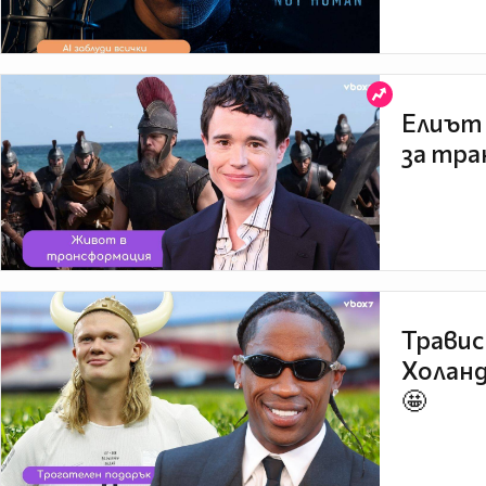
Елиът 
за тра
Травис
Холанд
🤩