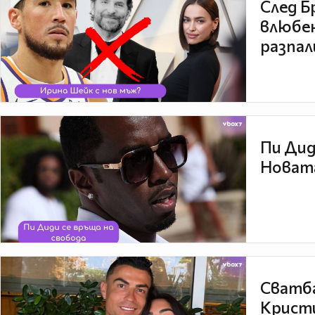
След Б
влюбен
разпал
Пи Дид
Новата
Сватба
Кристи