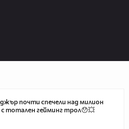
джър почти спечели над милион
 с тотален гейминг трол😯💥