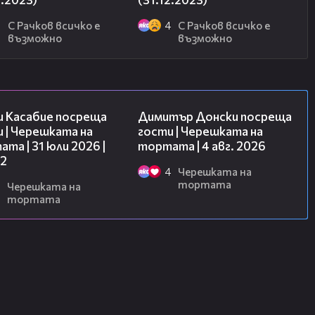
6
С Рачков всичко е
4
С Рачков всичко е
възможно
възможно
16:45
17:43
и Касабие посреща
Димитър Донски посреща
 | Черешката на
гости | Черешката на
та | 31 юли 2026 |
тортата | 4 авг. 2026
 2
4
Черешката на
тортата
Черешката на
тортата