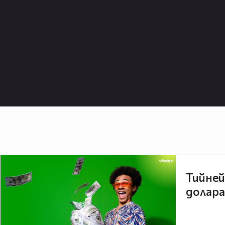
Тийней
долара