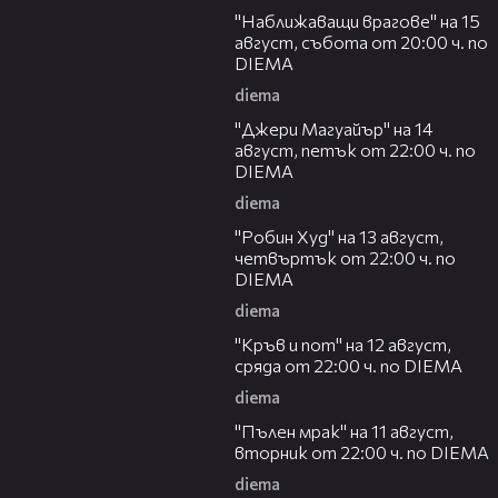
"Наближаващи врагове" на 15
август, събота от 20:00 ч. по
DIEMA
diema
00:30
"Джери Магуайър" на 14
август, петък от 22:00 ч. по
DIEMA
diema
00:34
"Робин Худ" на 13 август,
четвъртък от 22:00 ч. по
DIEMA
diema
00:29
"Кръв и пот" на 12 август,
сряда от 22:00 ч. по DIEMA
diema
00:31
"Пълен мрак" на 11 август,
вторник от 22:00 ч. по DIEMA
diema
00:30