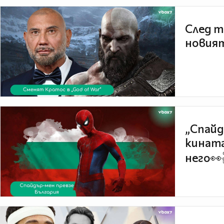
След т
новият
„Спайд
кината
него👀