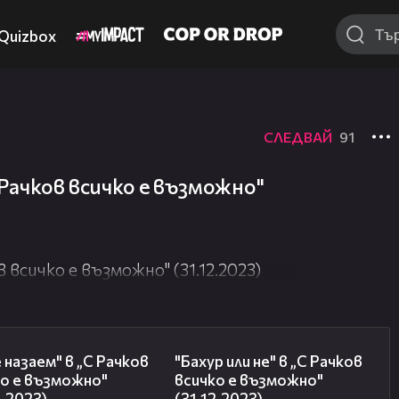
Quizbox
СЛЕДВАЙ
91
 Рачков всичко е възможно"
 всичко е възможно" (31.12.2023)
14:03
07:08
 назаем" в „С Рачков
"Бахур или не" в „С Рачков
ко е възможно"
всичко е възможно"
2.2023)
(31.12.2023)