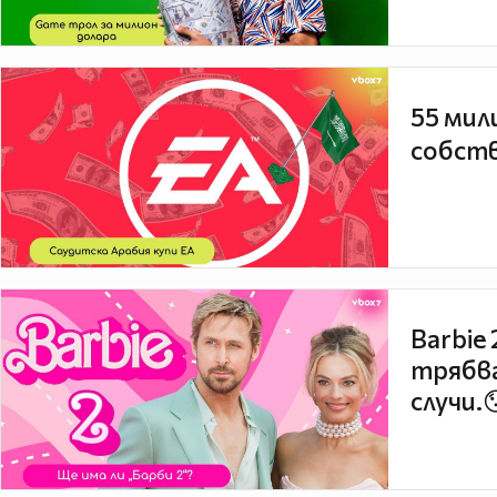
55 мил
собств
Barbie
трябва
случи.