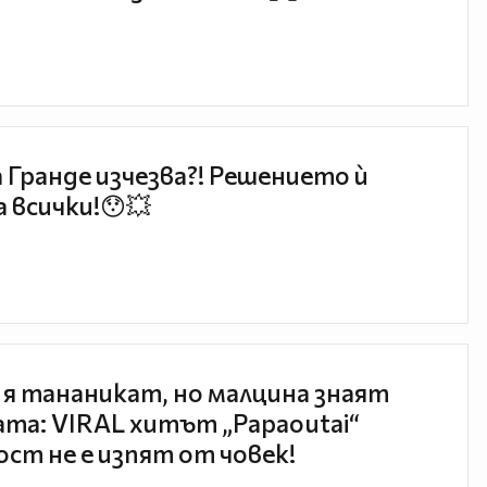
 Гранде изчезва?! Решението ѝ
 всички!😯💥
 я тананикат, но малцина знаят
та: VIRAL хитът „Papaoutai“
ст не е изпят от човек!