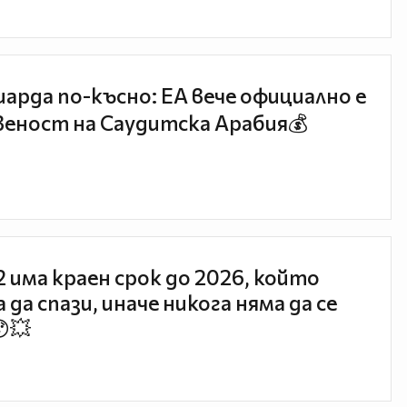
иарда по-късно: EA вече официално е
еност на Саудитска Арабия💰
 2 има краен срок до 2026, който
 да спази, иначе никога няма да се
😯💥