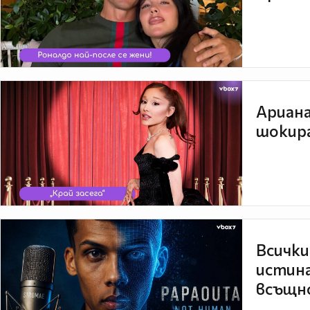
Ариана
шокира
Всички
истина
всъщно