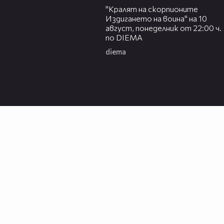
"Кралят на скорпионите
Издигането на воина" на 10
август, понеделник от 22:00 ч.
по DIEMA
diema