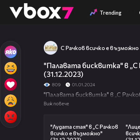
Member of
👾
Trending
С Рачков всичко е възможно
"Палавата бисквитка" в „С
(31.12.2023)
809
01.01.2024
"Палавата бисквитка" в „С Рачков
Виж повече
18:34
"Лудата стая" в „С Рачков
"Лице
всичко е възможно"
всич
(31.12.2023)
(31.1