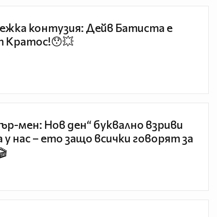
ежка контузия: Дейв Батиста е
 Кратос!😯💥
ър-мен: Нов ден“ буквално взриви
 у нас – ето защо всички говорят за
🎬