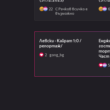
22
С Рачков всичко е
възможно
05:57
Левски - Кайрат 1:0 /
Ендж
репортаж/
гости
торта
2
gong_bg
Част
5