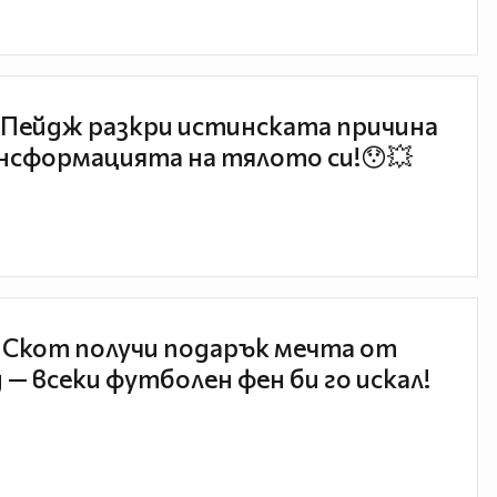
Пейдж разкри истинската причина
нсформацията на тялото си!😯💥
 Скот получи подарък мечта от
 — всеки футболен фен би го искал!