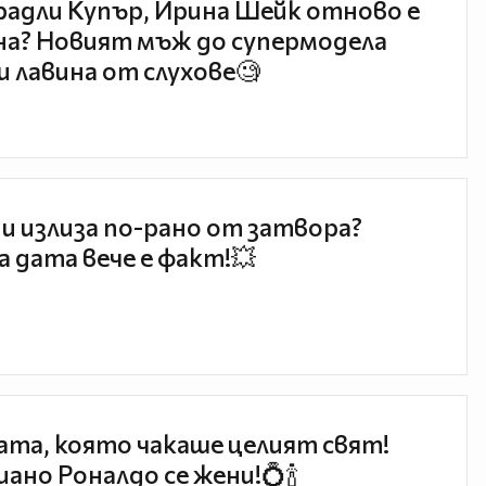
радли Купър, Ирина Шейк отново е
а? Новият мъж до супермодела
и лавина от слухове🧐
и излиза по-рано от затвора?
 дата вече е факт!💥
та, която чакаше целият свят!
ано Роналдо се жени!💍🍾