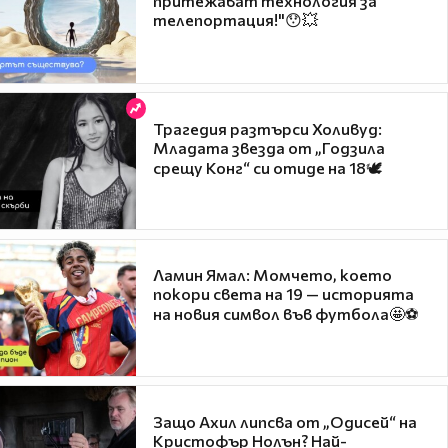
притежават технология за
телепортация!"😯💥
Трагедия разтърси Холивуд:
Младата звезда от „Годзила
срещу Конг“ си отиде на 18🕊️
Ламин Ямал: Момчето, което
покори света на 19 — историята
на новия символ във футбола🤩⚽
Защо Ахил липсва от „Одисей“ на
Кристофър Нолън? Най-