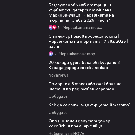
Безглутенов хляб от трици и
хърватски десерт от Милена
Маркова-Маца | Черешката на
тортата | 3 авг. 2026 | част 1
5
Черешката на тортата
16:22
Станимир Гъмов посреща гости |
Черешката на тортата | 7 авг. 2026 |
част 1
2
Черешката на тортата
00:39
20 хиляди души бяха евакуирани в
Канада заради горски пожар
Nova News
03:22
Поморие е в трескаво очакване на
шестия по ред плувен маратон
Събуди се
07:56
Как да се грижим за сърцето в жегата?
Събуди се
00:48
Опозиционен депутат замери
косовския премиер с яйца
Новините на NOVA