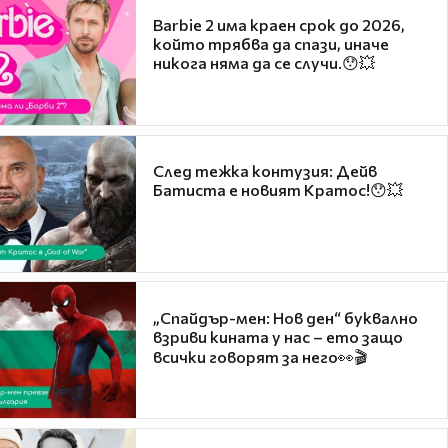
Barbie 2 има краен срок до 2026,
който трябва да спази, иначе
никога няма да се случи.😯💥
След тежка контузия: Дейв
Батиста е новият Кратос!😯💥
„Спайдър-мен: Нов ден“ буквално
взриви кината у нас – ето защо
всички говорят за него👀🎬