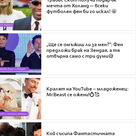
мечта от Холанд — всеки
футболен фен би го искал! 🤩
„Ще се омъжиш ли за мен?“: Фен
предложи брак на Зендая, а тя
отвърна само с три думи😅
Кралят на YouTube – младоженец:
MrBeast се ожени!💍🥰
Кой съсипа Фантастичната