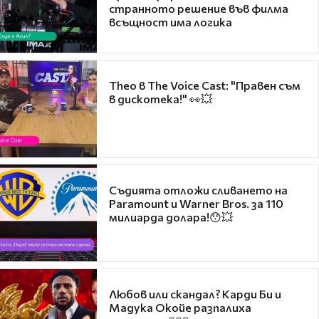
странното решение във филма
всъщност има логика
Theo в The Voice Cast: "Правен съм
в дискотека!" 👀💥
Съдията отложи сливането на
Paramount и Warner Bros. за 110
милиарда долара!😯💥
Любов или скандал? Карди Би и
Мадука Окойе разпалиха