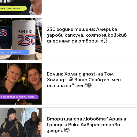
250 години тишина: Америка
зарови капсула, която никой жив
днес няма да отвори👀💥
Ерлинг Холанд ghost-на Том
Холанд?! 💀 Защо Спайдър-мен
остана на "seen"😅
Втори шанс за любовта? Ариана
Гранде и Рики Алварес отново
заедно!😍