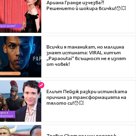
Ариана Гранде изчезва?!
Решението ѝ шокира всички!😯💥
Всички я тананикат, но малцина
знаят истината: VIRAL хитът
„Papaoutai“ всъщност не е изпят
от човек!
Елиът Пейдж разкри истинската
причина за трансформацията на
тялото си!😯💥
Травис Скот получи подарък