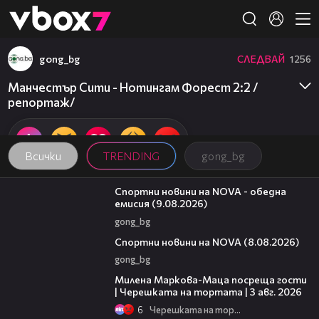
Member of
👾
gong_bg
СЛЕДВАЙ
1256
Манчестър Сити - Нотингам Форест 2:2 /
репортаж/
Всички
TRENDING
gong_bg
04:25
Спортни новини на NOVA - обедна
емисия (9.08.2026)
gong_bg
04:09
Спортни новини на NOVA (8.08.2026)
gong_bg
20:17
Милена Маркова-Маца посреща гости
| Черешката на тортата | 3 авг. 2026
6
Черешката на тортата
16:02