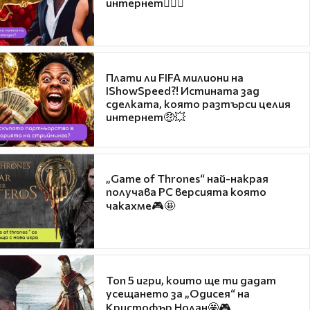
интернет❤️‍🔥🔥
Плати ли FIFA милиони на
IShowSpeed?! Истината зад
сделката, която разтърси целия
интернет🤑💥
„Game of Thrones“ най-накрая
получава PC версията която
чакахме🎮🤩
Топ 5 игри, които ще ти дадат
усещането за „Одисея“ на
Кристофър Нолан🤩🎮