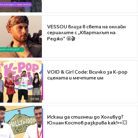
VESSOU влиза в света на онлайн
сериалите с „Кварталът на
Реджо“ 🤩🎬
VOID & Girl Code: Всичко за K-pop
сцената и мечтите им
07:50
Искаш да стигнеш до Холивуд?
Юлиан Костов разкрива как!👀💥