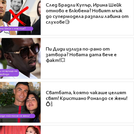
След Брадли Купър, Ирина Шейк
отново е влюбена? Новият мъж
до супермодела разпали лавина от
слухове🧐
Пи Диди излиза по-рано от
затвора? Новата дата вече е
факт!💥
Сватбата, която чакаше целият
свят! Кристиано Роналдо се жени!
💍🍾