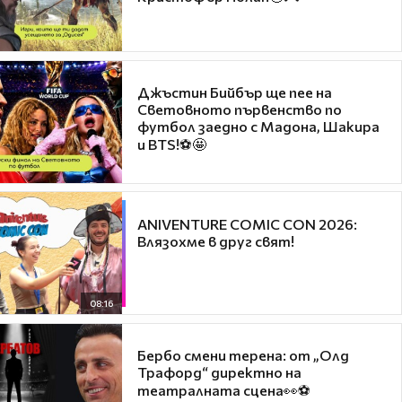
Джъстин Бийбър ще пее на
Световното първенство по
футбол заедно с Мадона, Шакира
и BTS!⚽🤩
ANIVENTURE COMIC CON 2026:
Влязохме в друг свят!
08:16
Бербо смени терена: от „Олд
Трафорд“ директно на
театралната сцена👀⚽