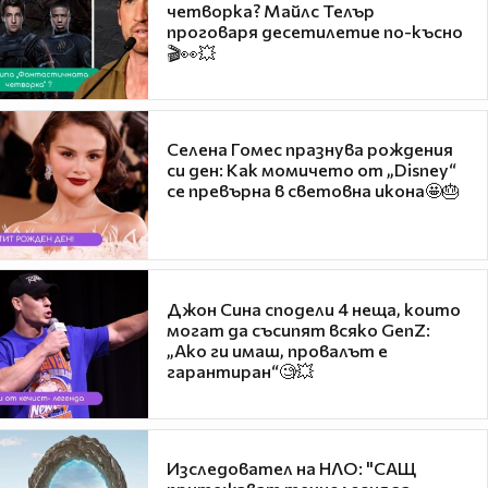
четворка? Майлс Телър
проговаря десетилетие по-късно
🎬👀💥
Селена Гомес празнува рождения
си ден: Как момичето от „Disney“
се превърна в световна икона🤩🎂
Джон Сина сподели 4 неща, които
могат да съсипят всяко GenZ:
„Ако ги имаш, провалът е
гарантиран“🧐💥
Изследовател на НЛО: "САЩ