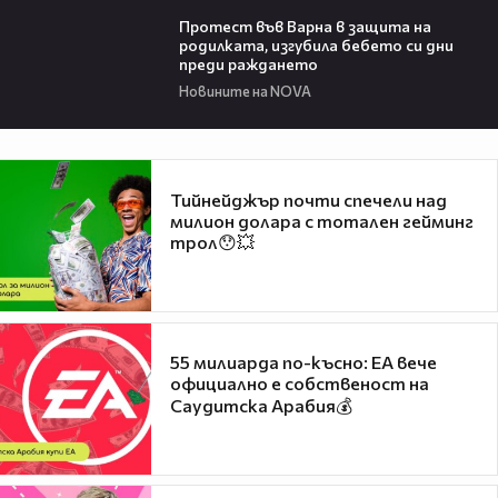
02:57
Протест във Варна в защита на
родилката, изгубила бебето си дни
преди раждането
Новините на NOVA
Тийнейджър почти спечели над
милион долара с тотален гейминг
трол😯💥
55 милиарда по-късно: EA вече
официално е собственост на
Саудитска Арабия💰