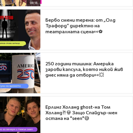
08:16
Бербо смени терена: от „Олд
Трафорд“ директно на
театралната сцена👀⚽
250 години тишина: Америка
зарови капсула, която никой жив
днес няма да отвори👀💥
Ерлинг Холанд ghost-на Том
Холанд?! 💀 Защо Спайдър-мен
остана на "seen"😅