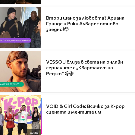
Втори шанс за любовта? Ариана
Гранде и Рики Алварес отново
заедно!😍
VESSOU влиза в света на онлайн
сериалите с „Кварталът на
Реджо“ 🤩🎬
VOID & Girl Code: Всичко за K-pop
сцената и мечтите им
07:50