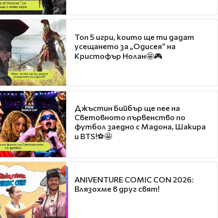
Топ 5 игри, които ще ти дадат
усещането за „Одисея“ на
Кристофър Нолан🤩🎮
Джъстин Бийбър ще пее на
Световното първенство по
футбол заедно с Мадона, Шакира
и BTS!⚽🤩
ANIVENTURE COMIC CON 2026:
Влязохме в друг свят!