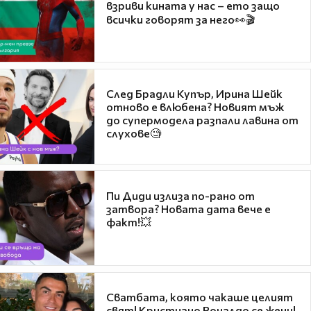
взриви кината у нас – ето защо
всички говорят за него👀🎬
След Брадли Купър, Ирина Шейк
отново е влюбена? Новият мъж
до супермодела разпали лавина от
слухове🧐
Пи Диди излиза по-рано от
затвора? Новата дата вече е
факт!💥
Сватбата, която чакаше целият
свят! Кристиано Роналдо се жени!