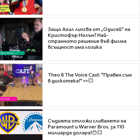
Защо Ахил липсва от „Одисей“ на
Кристофър Нолън? Най-
странното решение във филма
всъщност има логика
Theo в The Voice Cast: "Правен съм
в дискотека!" 👀💥
Съдията отложи сливането на
Paramount и Warner Bros. за 110
милиарда долара!😯💥