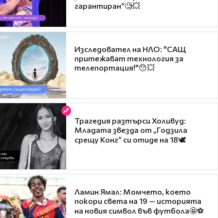
гарантиран“🧐💥
Изследовател на НЛО: "САЩ
притежават технология за
телепортация!"😯💥
Трагедия разтърси Холивуд:
Младата звезда от „Годзила
срещу Конг“ си отиде на 18🕊️
Ламин Ямал: Момчето, което
покори света на 19 — историята
на новия символ във футбола🤩⚽