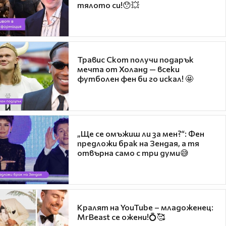
тялото си!😯💥
Травис Скот получи подарък
мечта от Холанд — всеки
футболен фен би го искал! 🤩
„Ще се омъжиш ли за мен?“: Фен
предложи брак на Зендая, а тя
отвърна само с три думи😅
Кралят на YouTube – младоженец:
MrBeast се ожени!💍🥰