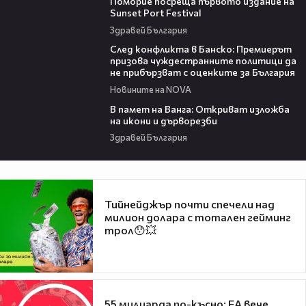
Поморие посреща първото издание на
Sunset Port Festival
Здравей България
08:08
След конфликта в Банско: Премиерът
призова чуждестранните политици да
не прибързват с оценките за България
Новините на NOVA
07:17
В памет на Ванга: Откриват изложба
на икони и дърворезби
Здравей България
Тийнейджър почти спечели над
милион долара с тотален гейминг
трол😯💥
55 милиарда по-късно: EA вече