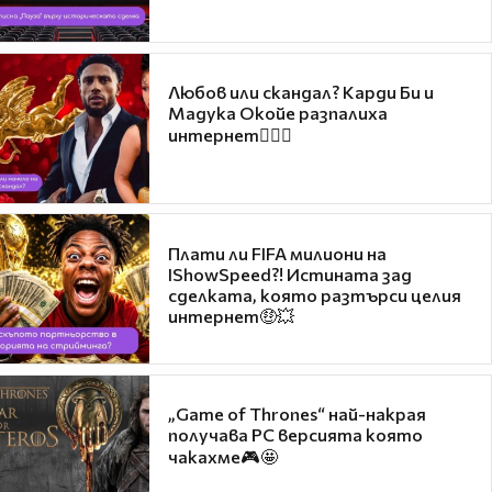
Любов или скандал? Карди Би и
Мадука Окойе разпалиха
интернет❤️‍🔥🔥
Плати ли FIFA милиони на
IShowSpeed?! Истината зад
сделката, която разтърси целия
интернет🤑💥
„Game of Thrones“ най-накрая
получава PC версията която
чакахме🎮🤩