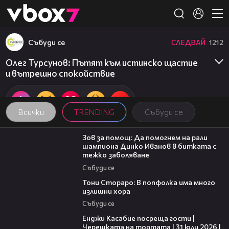
Member of
👾
Събуди се
СЛЕДВАЙ
1212
Олег Турсунов: Пътят към истинско щастие
и вътрешно спокойствие
Всички
TRENDING
Събуди се
03:29
Зов за помощ: Да помогнем на рали
шампиона Динко Иванов в битката с
тежко заболяване
Събуди се
27:22
Тони Стораро: В попфолка има много
излишни хора
Събуди се
16:45
Енджи Касабие посреща гости |
Черешката на тортата | 31 юли 2026 |