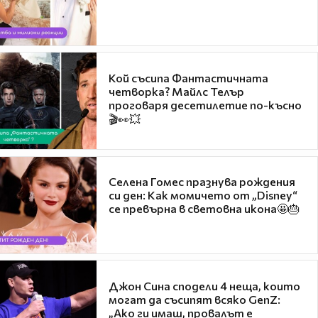
Кой съсипа Фантастичната
четворка? Майлс Телър
проговаря десетилетие по-късно
🎬👀💥
Селена Гомес празнува рождения
си ден: Как момичето от „Disney“
се превърна в световна икона🤩🎂
Джон Сина сподели 4 неща, които
могат да съсипят всяко GenZ:
„Ако ги имаш, провалът е