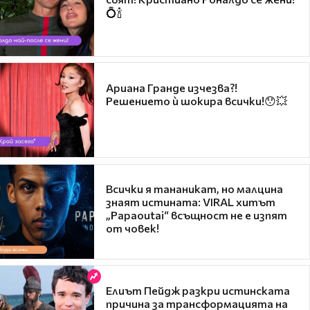
💍🍾
Ариана Гранде изчезва?!
Решението ѝ шокира всички!😯💥
Всички я тананикат, но малцина
знаят истината: VIRAL хитът
„Papaoutai“ всъщност не е изпят
от човек!
Елиът Пейдж разкри истинската
причина за трансформацията на