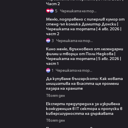
Част 2
5
Черешката на тортата
17:08
Меню, подправено с пиперлив хумор от
стенд-ъп комика Димитър Донски |
Черешката на тортата | 4 авг. 2026 |
част 2
3
Черешката на тортата
15:39
Кино меню, вдъхновено от легендарни
филми и творци от Поли Недкова |
Черешката на тортата | 5 авг. 2026 |
част 1
1
Черешката на тортата
16:42
Да купуваме българското: Как новата
инициатива на властта ще промени
пазара на храните
Твоят ден
18:30
Експерти предупредиха за изкривена
конкуренция в IT сектора и пропуски в
киберсигурността на държавата
Твоят ден
05:54