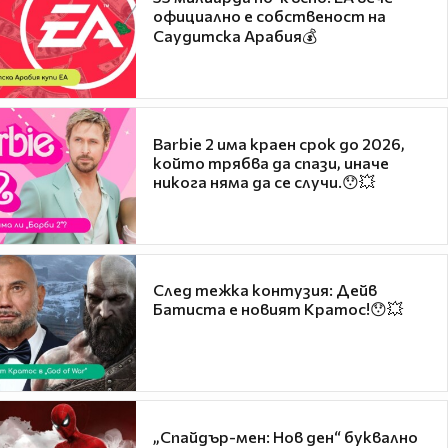
официално е собственост на
Саудитска Арабия💰
Barbie 2 има краен срок до 2026,
който трябва да спази, иначе
никога няма да се случи.😯💥
След тежка контузия: Дейв
Батиста е новият Кратос!😯💥
„Спайдър-мен: Нов ден“ буквално