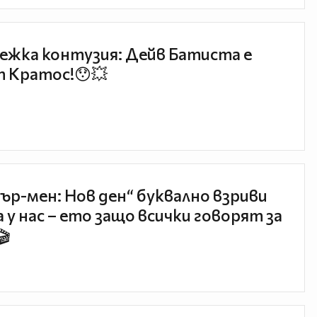
ежка контузия: Дейв Батиста е
 Кратос!😯💥
ър-мен: Нов ден“ буквално взриви
 у нас – ето защо всички говорят за
🎬