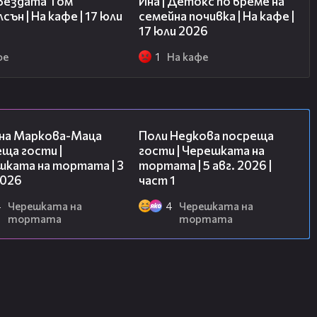
звездата Том
Ина | Детокс по време на
сън | На кафе | 17 юли
семейна почивка | На кафе |
17 юли 2026
фе
1
На кафе
20:17
19:25
на Маркова-Маца
Поли Недкова посреща
ща гости |
гости | Черешката на
шката на тортата | 3
тортата | 5 авг. 2026 |
2026
част 1
4
Черешката на
4
Черешката на
тортата
тортата