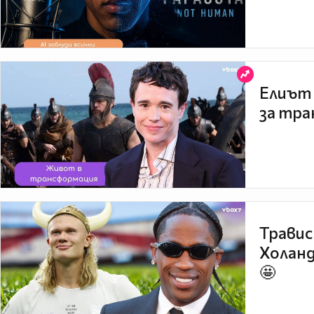
Елиът 
за тра
Травис
Холанд
🤩