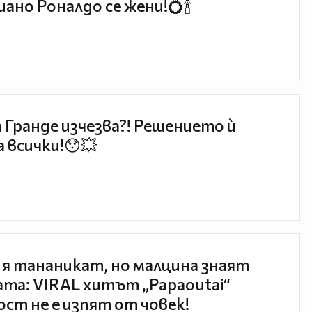
ано Роналдо се жени!💍🍾
 Гранде изчезва?! Решението ѝ
 всички!😯💥
 я тананикат, но малцина знаят
та: VIRAL хитът „Papaoutai“
ст не е изпят от човек!