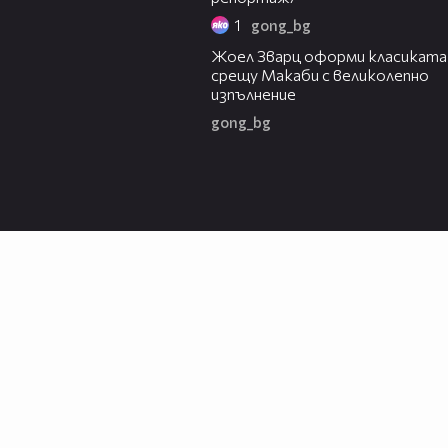
1
gong_bg
01:29
Жоел Зварц оформи класиката
срещу Макаби с великолепно
изпълнение
gong_bg