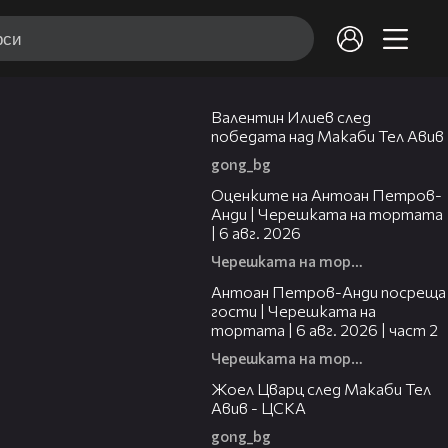
06:38
Валентин Илиев след
победата над Макаби Тел Авив
gong_bg
02:47
Оценките на Антоан Петров-
Анди | Черешката на тортата
| 6 авг. 2026
Черешката на тортата
11:00
Антоан Петров-Анди посреща
гости | Черешката на
тортата | 6 авг. 2026 | част 2
Черешката на тортата
02:27
Жоел Цварц след Макаби Тел
Авив - ЦСКА
gong_bg
19:09