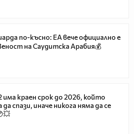
иарда по-късно: EA вече официално е
еност на Саудитска Арабия💰
 2 има краен срок до 2026, който
 да спази, иначе никога няма да се
😯💥