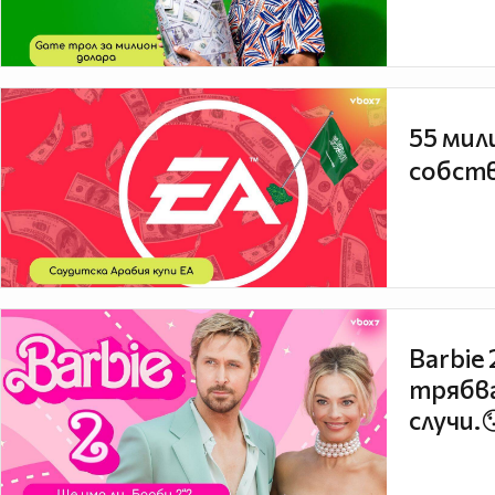
55 мил
собств
Barbie
трябва
случи.