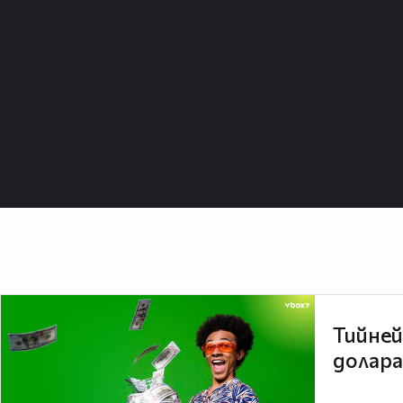
Тийней
долара