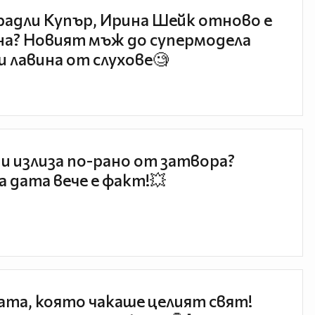
радли Купър, Ирина Шейк отново е
а? Новият мъж до супермодела
и лавина от слухове🧐
и излиза по-рано от затвора?
 дата вече е факт!💥
та, която чакаше целият свят!