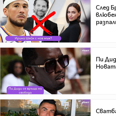
След Б
влюбен
разпал
Пи Дид
Новата
Сватба