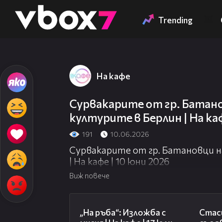
Member of
👾
Trending
На кафе
Сурвакарите от гр. Батано
културите в Берлин | На каф
191
10.06.2026
Сурвакарите от гр. Батановци н
| На кафе | 10 юни 2026
Виж повече
09:09
„На ръба“: Изложба с
Стаси