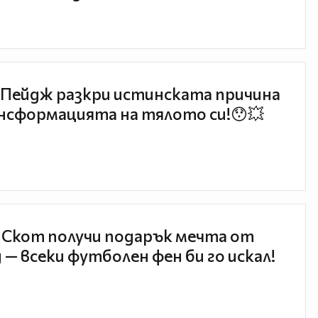
Пейдж разкри истинската причина
нсформацията на тялото си!😯💥
 Скот получи подарък мечта от
 — всеки футболен фен би го искал!