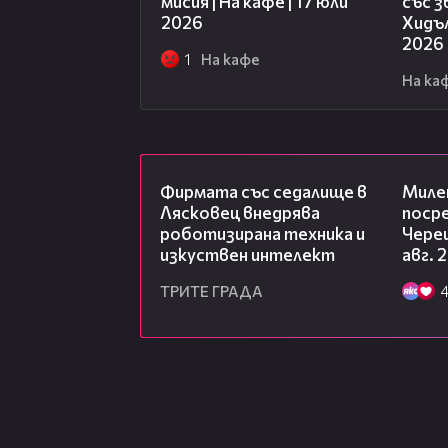
мисия | На кафе | 17 юли
със 
2026
Хидъл
2026
1
На кафе
На ка
00:06
Фирмата със седалище в
Миле
Лясковец внедрява
посре
роботизирана техника и
Чере
изкуствен интелект
авг. 
ТРИТЕ ГРАДА