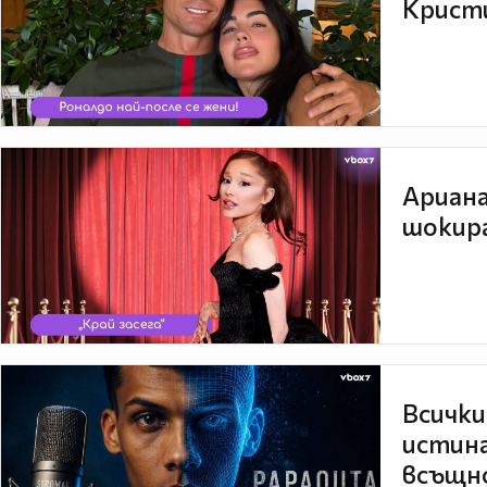
Кристи
Ариана
шокира
Всички
истина
всъщно