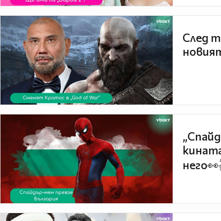
След т
новият
„Спайд
кината
него👀