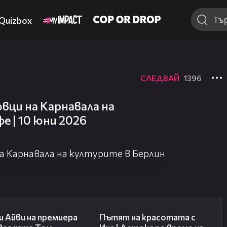
Quizbox
СЛЕДВАЙ
1396
вци на Карнавала на
е | 10 юни 2026
а Карнавала на културите в Берлин
02:58
17:40
 Айви на премиера
Пътят на красотата с