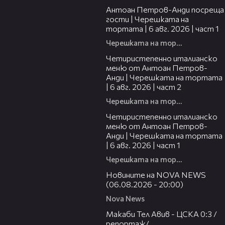
Антоан Петров-Анди посреща
гости | Черешката на
тортата | 6 авг. 2026 | част 1
Черешката на тортата
17:25
Четиристепенно италианско
меню от Антоан Петров-
Анди | Черешката на тортата
| 6 авг. 2026 | част 2
Черешката на тортата
15:39
Четиристепенно италианско
меню от Антоан Петров-
Анди | Черешката на тортата
| 6 авг. 2026 | част 1
Черешката на тортата
23:12
Новините на NOVA NEWS
(06.08.2026 - 20:00)
Nova News
09:11
Макаби Тел Авив - ЦСКА 0:3 /
репортаж/