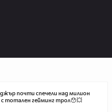
джър почти спечели над милион
 с тотален гейминг трол😯💥