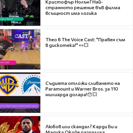
Кристофър Нолън? Най-
странното решение във филма
всъщност има логика
Theo в The Voice Cast: "Правен съм
в дискотека!" 👀💥
Съдията отложи сливането на
Paramount и Warner Bros. за 110
милиарда долара!😯💥
Любов или скандал? Карди Би и
Мадука Окойе разпалиха