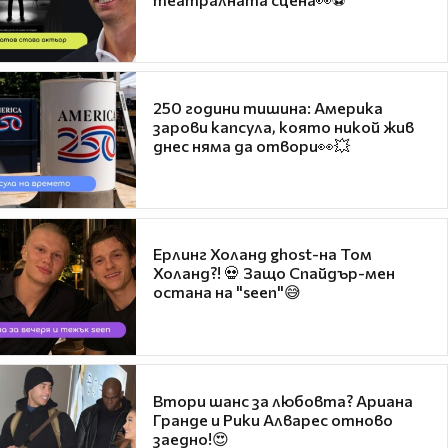
250 години тишина: Америка
зарови капсула, която никой жив
днес няма да отвори👀💥
Ерлинг Холанд ghost-на Том
Холанд?! 💀 Защо Спайдър-мен
остана на "seen"😅
Втори шанс за любовта? Ариана
Гранде и Рики Алварес отново
заедно!😍