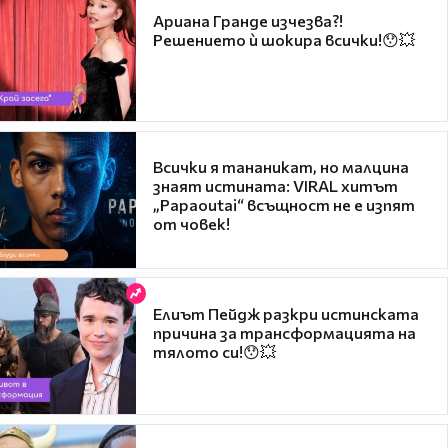
Ариана Гранде изчезва?!
Решението ѝ шокира всички!😯💥
Всички я тананикат, но малцина
знаят истината: VIRAL хитът
„Papaoutai“ всъщност не е изпят
от човек!
Елиът Пейдж разкри истинската
причина за трансформацията на
тялото си!😯💥