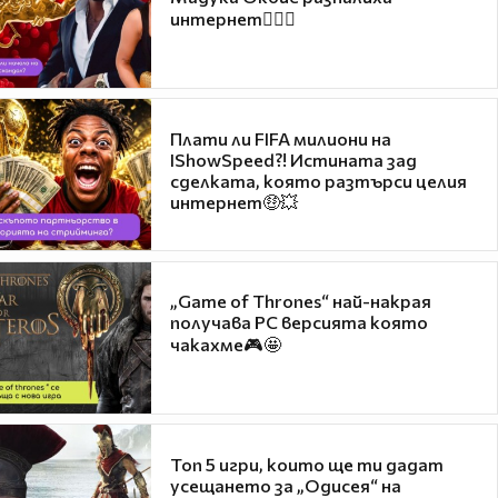
интернет❤️‍🔥🔥
Плати ли FIFA милиони на
IShowSpeed?! Истината зад
сделката, която разтърси целия
интернет🤑💥
„Game of Thrones“ най-накрая
получава PC версията която
чакахме🎮🤩
Топ 5 игри, които ще ти дадат
усещането за „Одисея“ на