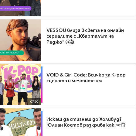
VESSOU влиза в света на онлайн
сериалите с „Кварталът на
Реджо“ 🤩🎬
VOID & Girl Code: Всичко за K-pop
сцената и мечтите им
07:50
Искаш да стигнеш до Холивуд?
Юлиан Костов разкрива как!👀💥