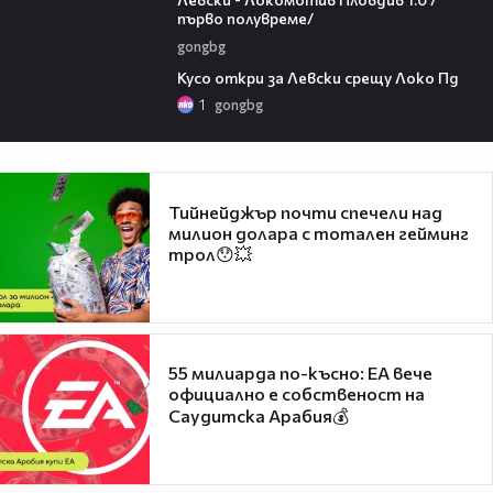
първо полувреме/
gongbg
01:07
Кусо откри за Левски срещу Локо Пд
1
gongbg
Тийнейджър почти спечели над
милион долара с тотален гейминг
трол😯💥
55 милиарда по-късно: EA вече
официално е собственост на
Саудитска Арабия💰