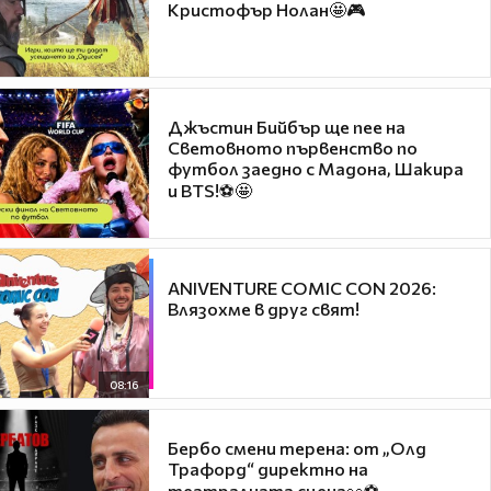
Кристофър Нолан🤩🎮
Джъстин Бийбър ще пее на
Световното първенство по
футбол заедно с Мадона, Шакира
и BTS!⚽🤩
ANIVENTURE COMIC CON 2026:
Влязохме в друг свят!
08:16
Бербо смени терена: от „Олд
Трафорд“ директно на
театралната сцена👀⚽