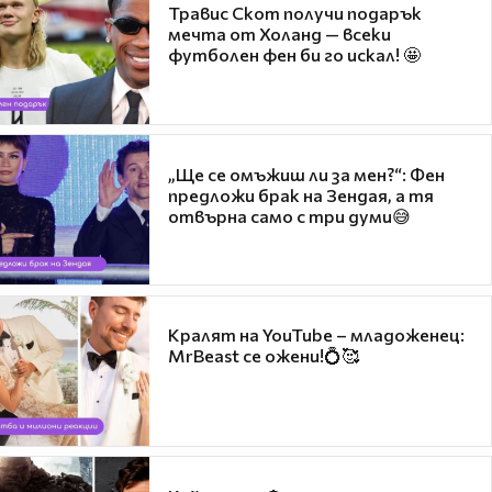
Травис Скот получи подарък
мечта от Холанд — всеки
футболен фен би го искал! 🤩
„Ще се омъжиш ли за мен?“: Фен
предложи брак на Зендая, а тя
отвърна само с три думи😅
Кралят на YouTube – младоженец:
MrBeast се ожени!💍🥰