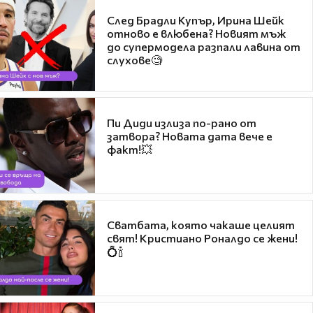
След Брадли Купър, Ирина Шейк
отново е влюбена? Новият мъж
до супермодела разпали лавина от
слухове🧐
Пи Диди излиза по-рано от
затвора? Новата дата вече е
факт!💥
Сватбата, която чакаше целият
свят! Кристиано Роналдо се жени!
💍🍾