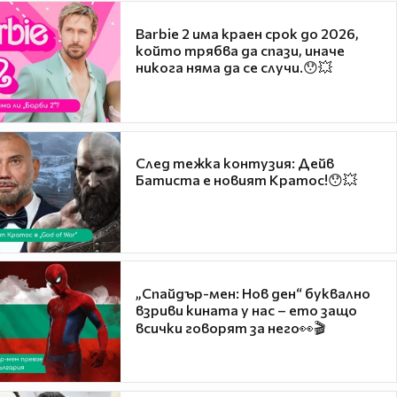
Barbie 2 има краен срок до 2026,
който трябва да спази, иначе
никога няма да се случи.😯💥
След тежка контузия: Дейв
Батиста е новият Кратос!😯💥
„Спайдър-мен: Нов ден“ буквално
взриви кината у нас – ето защо
всички говорят за него👀🎬