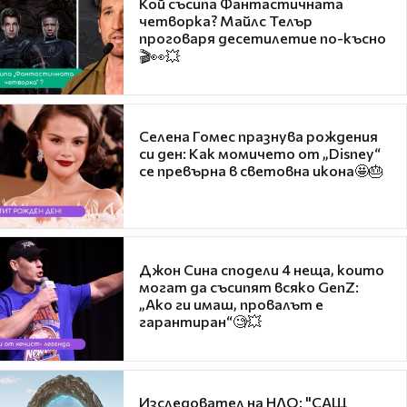
Кой съсипа Фантастичната
четворка? Майлс Телър
проговаря десетилетие по-късно
🎬👀💥
Селена Гомес празнува рождения
си ден: Как момичето от „Disney“
се превърна в световна икона🤩🎂
Джон Сина сподели 4 неща, които
могат да съсипят всяко GenZ:
„Ако ги имаш, провалът е
гарантиран“🧐💥
Изследовател на НЛО: "САЩ