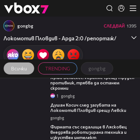
Member of
👾
gongbg
СЛЕДВАЙ
1395
Локомотив Пловдив - Арда 2:0 /репортаж/
Всички
TRENDING
gongbg
07:38
Хулио Веласкес: Играхме срещу труден
противник, трябва да останем
скромни
1
gongbg
03:47
Душан Косич след загубата на
Локомотив Пловдив срещу Левски
gongbg
00:06
Фирмата със седалище в Лясковец
внедрява роботизирана техника и
изкуствен интелект