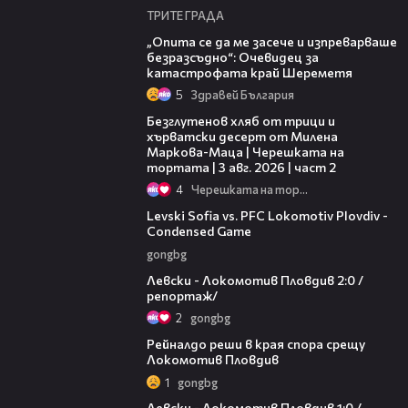
ТРИТЕ ГРАДА
06:38
„Опита се да ме засече и изпреварваше
безразсъдно“: Очевидец за
катастрофата край Шереметя
5
Здравей България
15:35
Безглутенов хляб от трици и
хърватски десерт от Милена
Маркова-Маца | Черешката на
тортата | 3 авг. 2026 | част 2
4
Черешката на тортата
20:09
Levski Sofia vs. PFC Lokomotiv Plovdiv -
Condensed Game
gongbg
06:10
Левски - Локомотив Пловдив 2:0 /
репортаж/
2
gongbg
01:14
Рейналдо реши в края спора срещу
Локомотив Пловдив
1
gongbg
02:57
Левски - Локомотив Пловдив 1:0 /