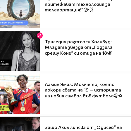
притежават технология за
телепортация!"😯💥
Трагедия разтърси Холивуд:
Младата звезда от „Годзила
срещу Конг“ си отиде на 18🕊️
Ламин Ямал: Момчето, което
покори света на 19 — историята
на новия символ във футбола🤩⚽
Защо Ахил липсва от „Одисей“ на