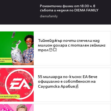
00:36
Романтични филми от 18.00 ч. в
събота и неделя по DIEMA FAMILY
diemafamily
Тийнейджър почти спечели над
милион долара с тотален гейминг
трол😯💥
55 милиарда по-късно: EA вече
официално е собственост на
Саудитска Арабия💰