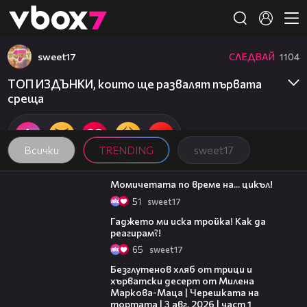
Member of
👾
sweet17
СЛЕДВАЙ
1104
ТОП ИЗДЪНКИ, които ще развалят първата
среща
Всички
TRENDING
sweet17
06:51
Момичетата по време на... цикъл!
51
sweet17
07:24
Гаджето ми иска тройка! Как да
реагирам?!
65
sweet17
16:02
Безглутенов хляб от трици и
хърватски десерт от Милена
Маркова-Маца | Черешката на
тортата | 3 авг. 2026 | част 1