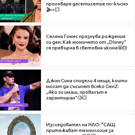
проговаря десетилетие по-късно
🎬👀💥
Селена Гомес празнува рождения
си ден: Как момичето от „Disney“
се превърна в световна икона🤩🎂
Джон Сина сподели 4 неща, които
могат да съсипят всяко GenZ:
„Ако ги имаш, провалът е
гарантиран“🧐💥
Изследовател на НЛО: "САЩ
притежават технология за