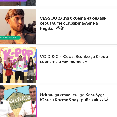
VESSOU влиза в света на онлайн
сериалите с „Кварталът на
Реджо“ 🤩🎬
VOID & Girl Code: Всичко за K-pop
сцената и мечтите им
07:50
Искаш да стигнеш до Холивуд?
Юлиан Костов разкрива как!👀💥