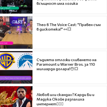
всъщност има логика
Theo в The Voice Cast: "Правен съм
в дискотека!" 👀💥
Съдията отложи сливането на
Paramount и Warner Bros. за 110
милиарда долара!😯💥
Любов или скандал? Карди Би и
Мадука Окойе разпалиха
интернет❤️‍🔥🔥