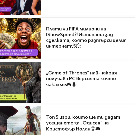
Плати ли FIFA милиони на
IShowSpeed?! Истината зад
сделката, която разтърси целия
интернет🤑💥
„Game of Thrones“ най-накрая
получава PC версията която
чакахме🎮🤩
Топ 5 игри, които ще ти дадат
усещането за „Одисея“ на
Кристофър Нолан🤩🎮