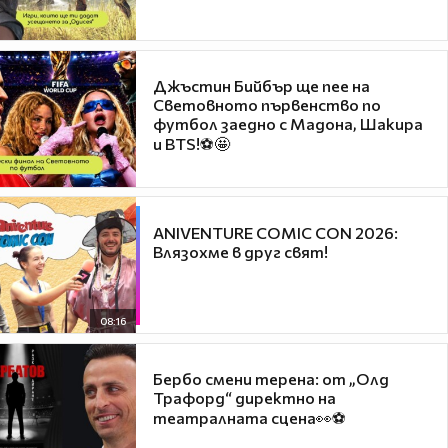
Джъстин Бийбър ще пее на
Световното първенство по
футбол заедно с Мадона, Шакира
и BTS!⚽🤩
ANIVENTURE COMIC CON 2026:
Влязохме в друг свят!
08:16
Бербо смени терена: от „Олд
Трафорд“ директно на
театралната сцена👀⚽