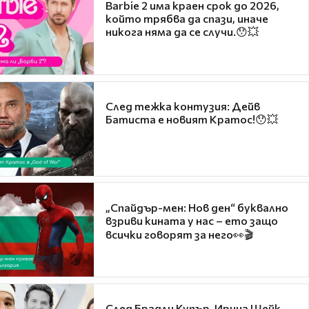
Barbie 2 има краен срок до 2026,
който трябва да спази, иначе
никога няма да се случи.😯💥
След тежка контузия: Дейв
Батиста е новият Кратос!😯💥
„Спайдър-мен: Нов ден“ буквално
взриви кината у нас – ето защо
всички говорят за него👀🎬
След Брадли Купър, Ирина Шейк