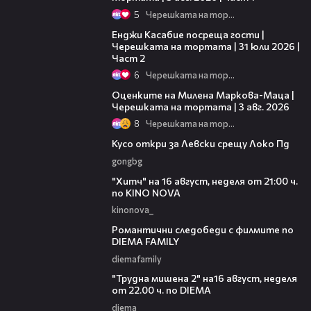
5
Черешката на тортата
16:45
Енджи Касабие посреща гости |
Черешката на тортата | 31 юли 2026 |
Част 2
6
Черешката на тортата
14:06
Оценките на Милена Маркова-Маца |
Черешката на тортата | 3 авг. 2026
8
Черешката на тортата
01:07
Кусо откри за Левски срещу Локо Пд
gongbg
00:30
"Хитч" на 16 август, неделя от 21:00 ч.
по KINO NOVA
kinonova_
00:31
Романтични следобеди с филмите по
DIEMA FAMILY
diemafamily
00:31
"Трудна мишена 2" на16 август, неделя
от 22.00 ч. по DIEMA
diema