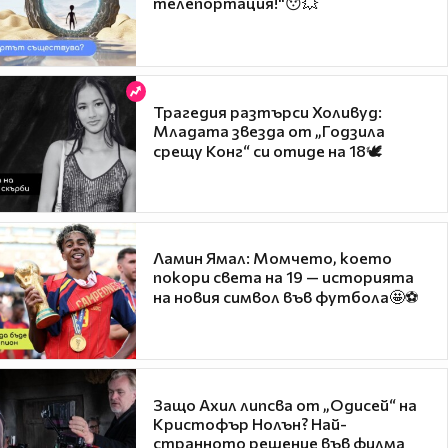
телепортация!"😯💥
Трагедия разтърси Холивуд:
Младата звезда от „Годзила
срещу Конг“ си отиде на 18🕊️
Ламин Ямал: Момчето, което
покори света на 19 — историята
на новия символ във футбола🤩⚽
Защо Ахил липсва от „Одисей“ на
Кристофър Нолън? Най-
странното решение във филма