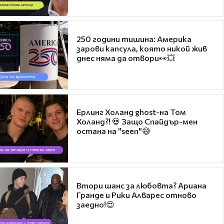
250 години тишина: Америка
зарови капсула, която никой жив
днес няма да отвори👀💥
Ерлинг Холанд ghost-на Том
Холанд?! 💀 Защо Спайдър-мен
остана на "seen"😅
Втори шанс за любовта? Ариана
Гранде и Рики Алварес отново
заедно!😍