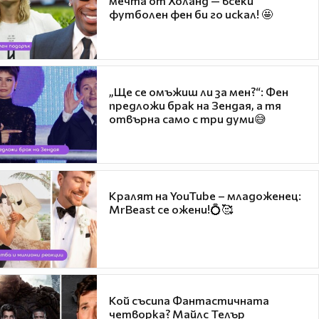
мечта от Холанд — всеки
футболен фен би го искал! 🤩
„Ще се омъжиш ли за мен?“: Фен
предложи брак на Зендая, а тя
отвърна само с три думи😅
Кралят на YouTube – младоженец:
MrBeast се ожени!💍🥰
Кой съсипа Фантастичната
четворка? Майлс Телър