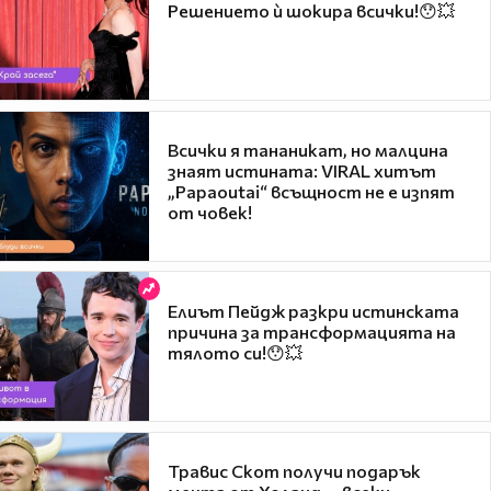
Решението ѝ шокира всички!😯💥
Всички я тананикат, но малцина
знаят истината: VIRAL хитът
„Papaoutai“ всъщност не е изпят
от човек!
Елиът Пейдж разкри истинската
причина за трансформацията на
тялото си!😯💥
Травис Скот получи подарък