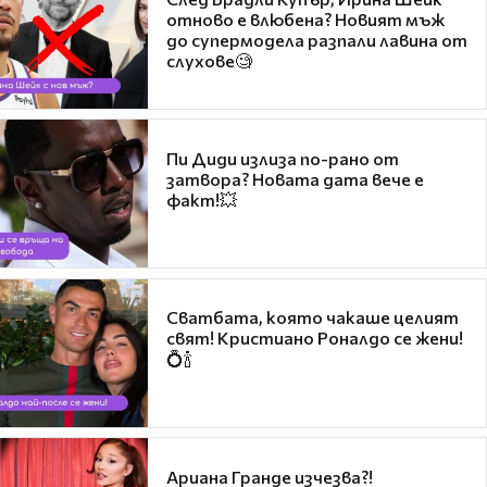
отново е влюбена? Новият мъж
до супермодела разпали лавина от
слухове🧐
Пи Диди излиза по-рано от
затвора? Новата дата вече е
факт!💥
Сватбата, която чакаше целият
свят! Кристиано Роналдо се жени!
💍🍾
Ариана Гранде изчезва?!