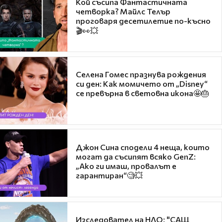
Кой съсипа Фантастичната
четворка? Майлс Телър
проговаря десетилетие по-късно
🎬👀💥
Селена Гомес празнува рождения
си ден: Как момичето от „Disney“
се превърна в световна икона🤩🎂
Джон Сина сподели 4 неща, които
могат да съсипят всяко GenZ:
„Ако ги имаш, провалът е
гарантиран“🧐💥
Изследовател на НЛО: "САЩ