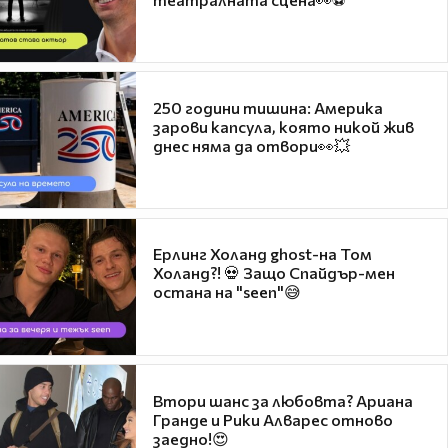
250 години тишина: Америка
зарови капсула, която никой жив
днес няма да отвори👀💥
Ерлинг Холанд ghost-на Том
Холанд?! 💀 Защо Спайдър-мен
остана на "seen"😅
Втори шанс за любовта? Ариана
Гранде и Рики Алварес отново
заедно!😍