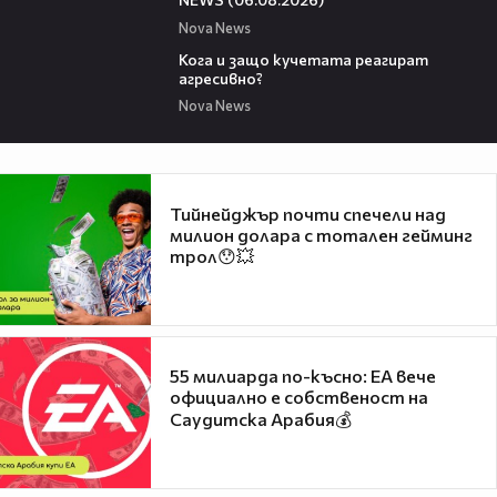
Nova News
13:53
Кога и защо кучетата реагират
агресивно?
Nova News
Тийнейджър почти спечели над
милион долара с тотален гейминг
трол😯💥
55 милиарда по-късно: EA вече
официално е собственост на
Саудитска Арабия💰