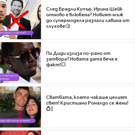
След Брадли Купър, Ирина Шейк
отново е влюбена? Новият мъж
до супермодела разпали лавина от
слухове🧐
Пи Диди излиза по-рано от
затвора? Новата дата вече е
факт!💥
Сватбата, която чакаше целият
свят! Кристиано Роналдо се жени!
💍🍾