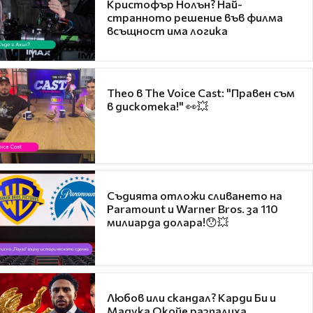
Кристофър Нолън? Най-
странното решение във филма
всъщност има логика
Theo в The Voice Cast: "Правен съм
в дискотека!" 👀💥
Съдията отложи сливането на
Paramount и Warner Bros. за 110
милиарда долара!😯💥
Любов или скандал? Карди Би и
Мадука Окойе разпалиха