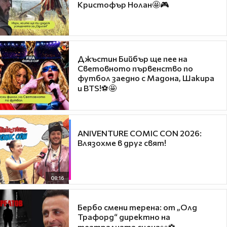
Кристофър Нолан🤩🎮
Джъстин Бийбър ще пее на
Световното първенство по
футбол заедно с Мадона, Шакира
и BTS!⚽🤩
ANIVENTURE COMIC CON 2026:
Влязохме в друг свят!
08:16
Бербо смени терена: от „Олд
Трафорд“ директно на
театралната сцена👀⚽