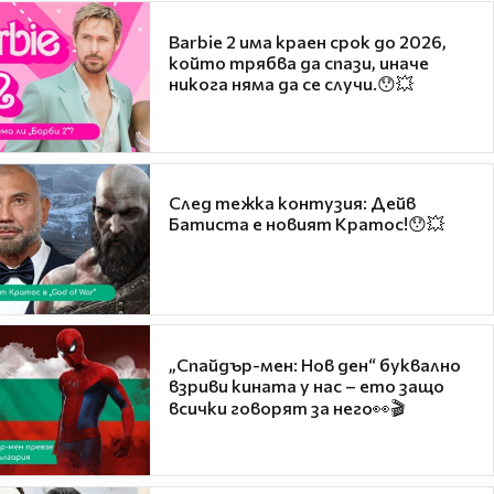
Barbie 2 има краен срок до 2026,
който трябва да спази, иначе
никога няма да се случи.😯💥
След тежка контузия: Дейв
Батиста е новият Кратос!😯💥
„Спайдър-мен: Нов ден“ буквално
взриви кината у нас – ето защо
всички говорят за него👀🎬