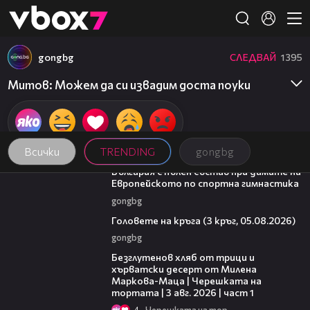
Member of
👾
gongbg
СЛЕДВАЙ
1395
Митов: Можем да си извадим доста поуки
Всички
TRENDING
gongbg
00:47
България с пълен състав при дамите на
Европейското по спортна гимнастика
gongbg
27:51
Головете на кръга (3 кръг, 05.08.2026)
gongbg
16:02
Безглутенов хляб от трици и
хърватски десерт от Милена
Маркова-Маца | Черешката на
тортата | 3 авг. 2026 | част 1
4
Черешката на тортата