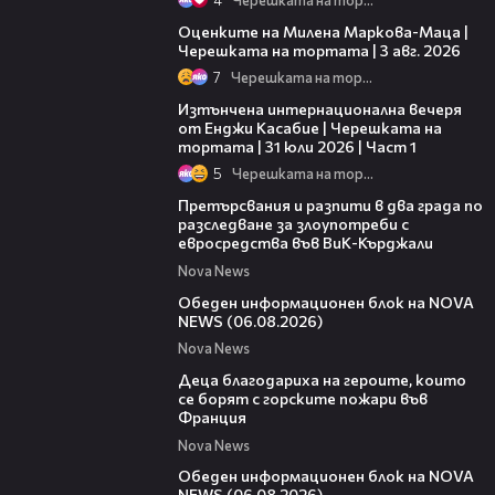
14:06
Оценките на Милена Маркова-Маца |
Черешката на тортата | 3 авг. 2026
7
Черешката на тортата
18:07
Изтънчена интернационална вечеря
от Енджи Касабие | Черешката на
тортата | 31 юли 2026 | Част 1
5
Черешката на тортата
00:27
Претърсвания и разпити в два града по
разследване за злоупотреби с
евросредства във ВиК-Кърджали
Nova News
27:22
Обеден информационен блок на NOVA
NEWS (06.08.2026)
Nova News
01:50
Деца благодариха на героите, които
се борят с горските пожари във
Франция
Nova News
01:14:28
Обеден информационен блок на NOVA
NEWS (06.08.2026)