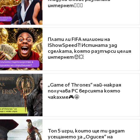
интернет❤️‍🔥🔥
Плати ли FIFA милиони на
IShowSpeed?! Истината зад
сделката, която разтърси целия
интернет🤑💥
„Game of Thrones“ най-накрая
получава PC версията която
чакахме🎮🤩
Топ 5 игри, които ще ти дадат
усещането за „Одисея“ на