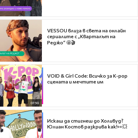
VESSOU влиза в света на онлайн
сериалите с „Кварталът на
Реджо“ 🤩🎬
VOID & Girl Code: Всичко за K-pop
сцената и мечтите им
07:50
Искаш да стигнеш до Холивуд?
Юлиан Костов разкрива как!👀💥