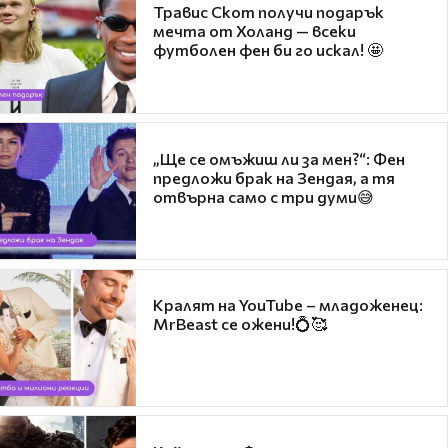
Травис Скот получи подарък
мечта от Холанд — всеки
футболен фен би го искал! 🤩
„Ще се омъжиш ли за мен?“: Фен
предложи брак на Зендая, а тя
отвърна само с три думи😅
Кралят на YouTube – младоженец:
MrBeast се ожени!💍🥰