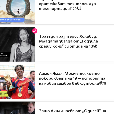
притежават технология за
телепортация!"😯💥
Трагедия разтърси Холивуд:
Младата звезда от „Годзила
срещу Конг“ си отиде на 18🕊️
Ламин Ямал: Момчето, което
покори света на 19 — историята
на новия символ във футбола🤩⚽
Защо Ахил липсва от „Одисей“ на