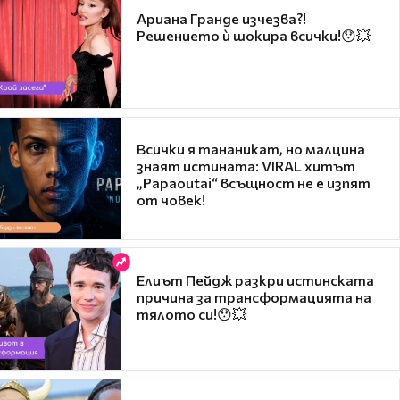
Ариана Гранде изчезва?!
Решението ѝ шокира всички!😯💥
Всички я тананикат, но малцина
знаят истината: VIRAL хитът
„Papaoutai“ всъщност не е изпят
от човек!
Елиът Пейдж разкри истинската
причина за трансформацията на
тялото си!😯💥