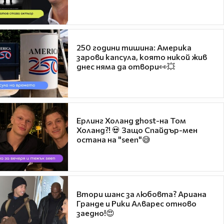
250 години тишина: Америка
зарови капсула, която никой жив
днес няма да отвори👀💥
Ерлинг Холанд ghost-на Том
Холанд?! 💀 Защо Спайдър-мен
остана на "seen"😅
Втори шанс за любовта? Ариана
Гранде и Рики Алварес отново
заедно!😍