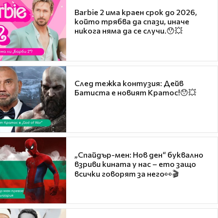
Barbie 2 има краен срок до 2026,
който трябва да спази, иначе
никога няма да се случи.😯💥
След тежка контузия: Дейв
Батиста е новият Кратос!😯💥
„Спайдър-мен: Нов ден“ буквално
взриви кината у нас – ето защо
всички говорят за него👀🎬