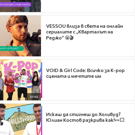
VESSOU влиза в света на онлайн
сериалите с „Кварталът на
Реджо“ 🤩🎬
VOID & Girl Code: Всичко за K-pop
сцената и мечтите им
07:50
Искаш да стигнеш до Холивуд?
Юлиан Костов разкрива как!👀💥