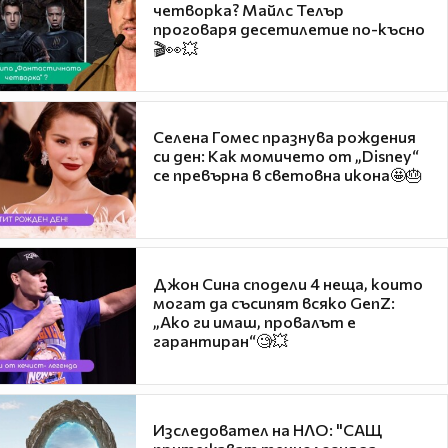
четворка? Майлс Телър
проговаря десетилетие по-късно
🎬👀💥
Селена Гомес празнува рождения
си ден: Как момичето от „Disney“
се превърна в световна икона🤩🎂
Джон Сина сподели 4 неща, които
могат да съсипят всяко GenZ:
„Ако ги имаш, провалът е
гарантиран“🧐💥
Изследовател на НЛО: "САЩ