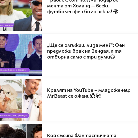
мечта от Холанд — всеки
футболен фен би го искал! 🤩
„Ще се омъжиш ли за мен?“: Фен
предложи брак на Зендая, а тя
отвърна само с три думи😅
Кралят на YouTube – младоженец:
MrBeast се ожени!💍🥰
Кой съсипа Фантастичната