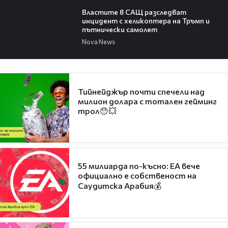
00:39
Властите в САЩ разследват
инцидент с хеликоптера на Тръмп и
пътнически самолет
Nova News
Тийнейджър почти спечели над
милион долара с тотален гейминг
трол😯💥
55 милиарда по-късно: EA вече
официално е собственост на
Саудитска Арабия💰