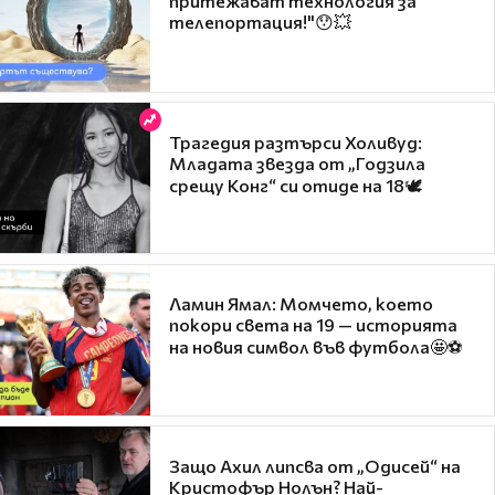
притежават технология за
телепортация!"😯💥
Трагедия разтърси Холивуд:
Младата звезда от „Годзила
срещу Конг“ си отиде на 18🕊️
Ламин Ямал: Момчето, което
покори света на 19 — историята
на новия символ във футбола🤩⚽
Защо Ахил липсва от „Одисей“ на
Кристофър Нолън? Най-