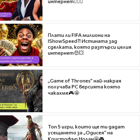
интернет❤️‍🔥🔥
Плати ли FIFA милиони на
IShowSpeed?! Истината зад
сделката, която разтърси целия
интернет🤑💥
„Game of Thrones“ най-накрая
получава PC версията която
чакахме🎮🤩
Топ 5 игри, които ще ти дадат
усещането за „Одисея“ на
Кристофър Нолан🤩🎮