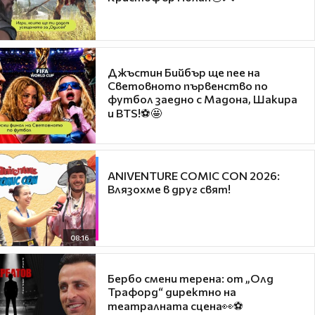
Джъстин Бийбър ще пее на
Световното първенство по
футбол заедно с Мадона, Шакира
и BTS!⚽🤩
ANIVENTURE COMIC CON 2026:
Влязохме в друг свят!
08:16
Бербо смени терена: от „Олд
Трафорд“ директно на
театралната сцена👀⚽