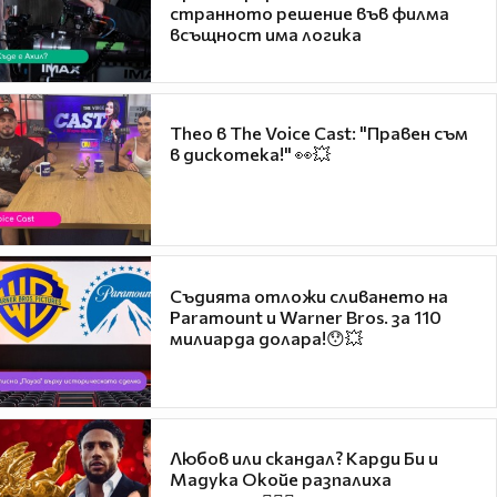
странното решение във филма
всъщност има логика
Theo в The Voice Cast: "Правен съм
в дискотека!" 👀💥
Съдията отложи сливането на
Paramount и Warner Bros. за 110
милиарда долара!😯💥
Любов или скандал? Карди Би и
Мадука Окойе разпалиха