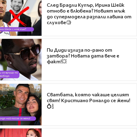
След Брадли Купър, Ирина Шейк
отново е влюбена? Новият мъж
до супермодела разпали лавина от
слухове🧐
Пи Диди излиза по-рано от
затвора? Новата дата вече е
факт!💥
Сватбата, която чакаше целият
свят! Кристиано Роналдо се жени!
💍🍾