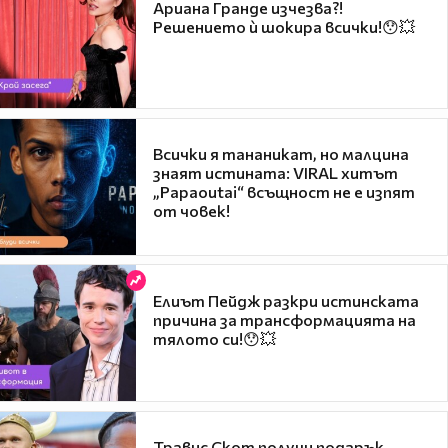
Ариана Гранде изчезва?!
Решението ѝ шокира всички!😯💥
Всички я тананикат, но малцина
знаят истината: VIRAL хитът
„Papaoutai“ всъщност не е изпят
от човек!
Елиът Пейдж разкри истинската
причина за трансформацията на
тялото си!😯💥
Травис Скот получи подарък