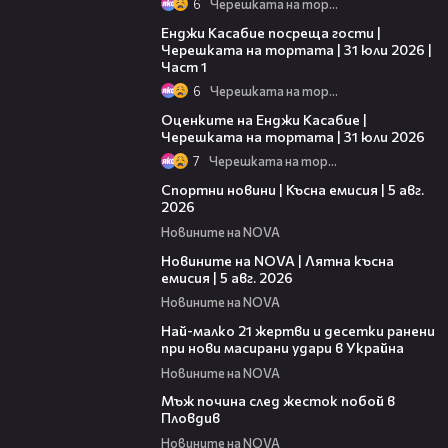
6
Черешката на тортата
10:44
Енджи Касабие посреща гости |
Черешката на тортата | 31 юли 2026 |
Част 1
6
Черешката на тортата
09:25
Оценките на Енджи Касабие |
Черешката на тортата | 31 юли 2026
7
Черешката на тортата
03:37
Спортни новини | Късна емисия | 5 авг.
2026
Новините на NOVA
20:06
Новините на NOVA | Лятна късна
емисия | 5 авг. 2026
Новините на NOVA
01:14
Най-малко 21 жертви и десетки ранени
при нови масирани удари в Украйна
Новините на NOVA
01:06
Мъж почина след жесток побой в
Пловдив
Новините на NOVA