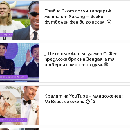
Травис Скот получи подарък
мечта от Холанд — всеки
футболен фен би го искал! 🤩
„Ще се омъжиш ли за мен?“: Фен
предложи брак на Зендая, а тя
отвърна само с три думи😅
Кралят на YouTube – младоженец:
MrBeast се ожени!💍🥰