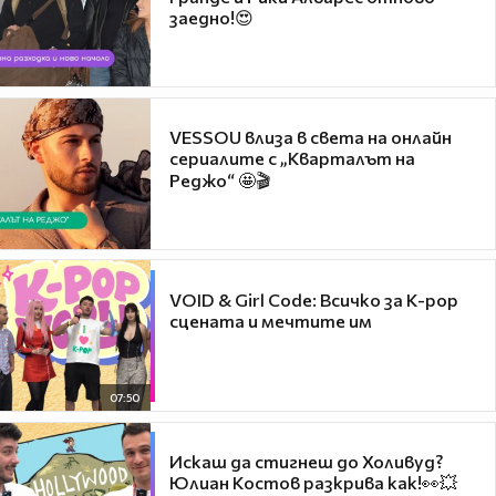
заедно!😍
VESSOU влиза в света на онлайн
сериалите с „Кварталът на
Реджо“ 🤩🎬
VOID & Girl Code: Всичко за K-pop
сцената и мечтите им
07:50
Искаш да стигнеш до Холивуд?
Юлиан Костов разкрива как!👀💥