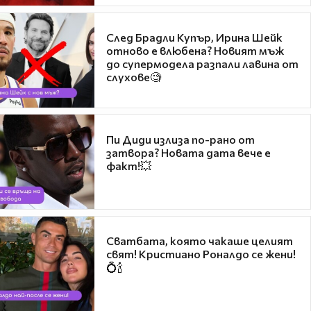
След Брадли Купър, Ирина Шейк
отново е влюбена? Новият мъж
до супермодела разпали лавина от
слухове🧐
Пи Диди излиза по-рано от
затвора? Новата дата вече е
факт!💥
Сватбата, която чакаше целият
свят! Кристиано Роналдо се жени!
💍🍾