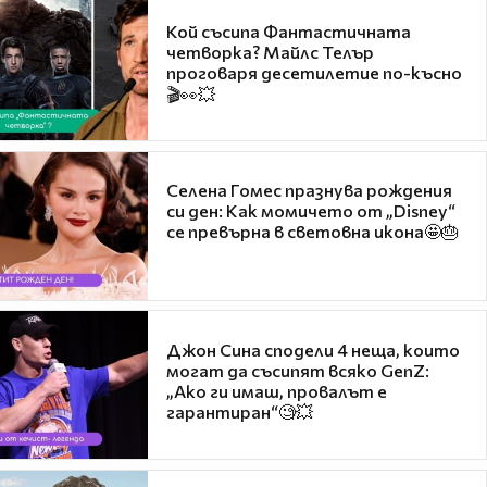
Кой съсипа Фантастичната
четворка? Майлс Телър
проговаря десетилетие по-късно
🎬👀💥
Селена Гомес празнува рождения
си ден: Как момичето от „Disney“
се превърна в световна икона🤩🎂
Джон Сина сподели 4 неща, които
могат да съсипят всяко GenZ:
„Ако ги имаш, провалът е
гарантиран“🧐💥