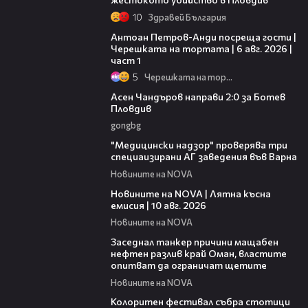
10
Здравей България
19:09
Антоан Петров-Анди посреща гости |
Черешката на тортата | 6 авг. 2026 |
част 1
5
Черешката на тортата
00:54
Асен Чандъров направи 2:0 за Ботев
Пловдив
gongbg
00:37
"Медицински надзор" проверява три
специаизирани АГ заведения във Варнa
Новините на NOVA
20:37
Новините на NOVA | Лятна късна
емисия | 10 авг. 2026
Новините на NOVA
01:01
Заседнал танкер причини мащабен
нефтен разлив край Оман, властите
опитват да ограничат щетите
Новините на NOVA
03:33
Колоритен фестивал събра стотици