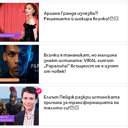
Ариана Гранде изчезва?!
Решението ѝ шокира всички!😯💥
Всички я тананикат, но малцина
знаят истината: VIRAL хитът
„Papaoutai“ всъщност не е изпят
от човек!
Елиът Пейдж разкри истинската
причина за трансформацията на
тялото си!😯💥