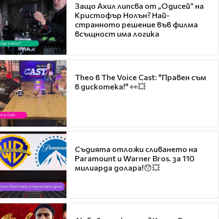
Защо Ахил липсва от „Одисей“ на
Кристофър Нолън? Най-
странното решение във филма
всъщност има логика
Theo в The Voice Cast: "Правен съм
в дискотека!" 👀💥
Съдията отложи сливането на
Paramount и Warner Bros. за 110
милиарда долара!😯💥