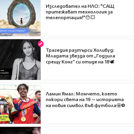
Изследовател на НЛО: "САЩ
притежават технология за
телепортация!"😯💥
Трагедия разтърси Холивуд:
Младата звезда от „Годзила
срещу Конг“ си отиде на 18🕊️
Ламин Ямал: Момчето, което
покори света на 19 — историята
на новия символ във футбола🤩⚽