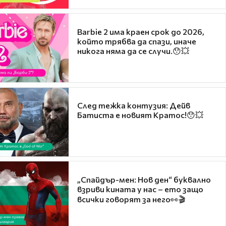
Barbie 2 има краен срок до 2026,
който трябва да спази, иначе
никога няма да се случи.😯💥
След тежка контузия: Дейв
Батиста е новият Кратос!😯💥
„Спайдър-мен: Нов ден“ буквално
взриви кината у нас – ето защо
всички говорят за него👀🎬