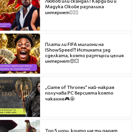
Любов или скандал? Карди Би и
Мадука Окойе разпалиха
интернет❤️‍🔥🔥
Плати ли FIFA милиони на
IShowSpeed?! Истината зад
сделката, която разтърси целия
интернет🤑💥
„Game of Thrones“ най-накрая
получава PC версията която
чакахме🎮🤩
Топ 5 игри, които ще ти дадат