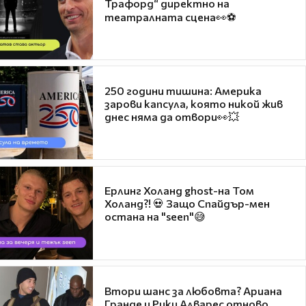
Трафорд“ директно на
театралната сцена👀⚽
250 години тишина: Америка
зарови капсула, която никой жив
днес няма да отвори👀💥
Ерлинг Холанд ghost-на Том
Холанд?! 💀 Защо Спайдър-мен
остана на "seen"😅
Втори шанс за любовта? Ариана
Гранде и Рики Алварес отново