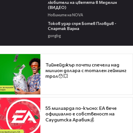
любители на цветята в Меделин
(ВИДЕО)
Новините на NOVA
00:33
Токов удар спря Ботев Пловдив -
Спартак Варна
gongbg
Тийнейджър почти спечели над
милион долара с тотален гейминг
трол😯💥
55 милиарда по-късно: EA вече
официално е собственост на
Саудитска Арабия💰