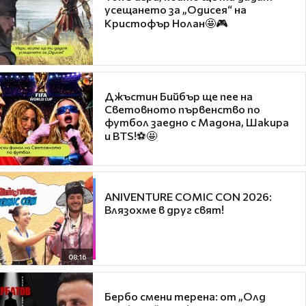
усещането за „Одисея“ на
Кристофър Нолан🤩🎮
Джъстин Бийбър ще пее на
Световното първенство по
футбол заедно с Мадона, Шакира
и BTS!⚽🤩
ANIVENTURE COMIC CON 2026:
Влязохме в друг свят!
08:16
Бербо смени терена: от „Олд