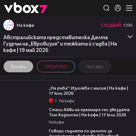
Member of
👾
На кафе
СЛЕДВАЙ
1396
Австралийската представителка Делта
Гудръм на „Евровизия“ и тежката ѝ съдба | На
кафе | 19 май 2026
Всички
TRENDING
На кафе
09:09
„На ръба“: Изложба с мисия | На кафе |
17 юли 2026
1
На кафе
02:58
Стаси Айви на премиера със звездата
Том Хидълсън | На кафе | 17 юли 2026
На кафе
16:28
Говори съдията по делото за
жестокото убийство в Пловдив