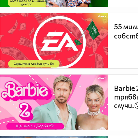
55 мил
собств
Barbie
трябва
случи.