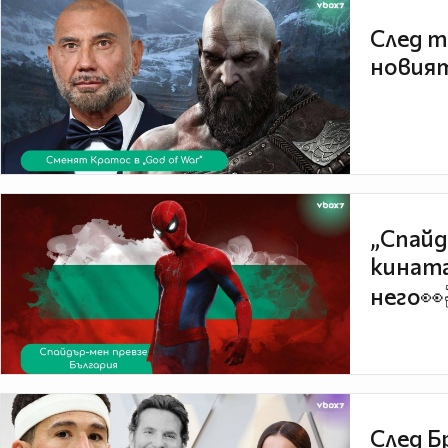
След т
новият
„Спайд
кината
него👀
След Б