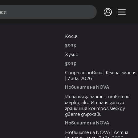
10:17
Косич
gong
09:40
Хулио
gong
03:46
Спортни новини | Късна емисия
| 7 авг. 2026
Новините на NOVA
00:51
Испания заплаши с ответни
мерки, ако Италия запази
граничния контрол между
двете държави
Новините на NOVA
21:18
Новините на NOVA | Лятна
късна емисия | 7 авг. 2026