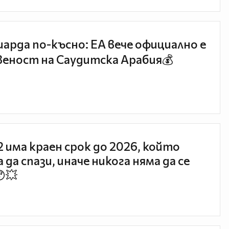
иарда по-късно: EA вече официално е
еност на Саудитска Арабия💰
 2 има краен срок до 2026, който
 да спази, иначе никога няма да се
😯💥