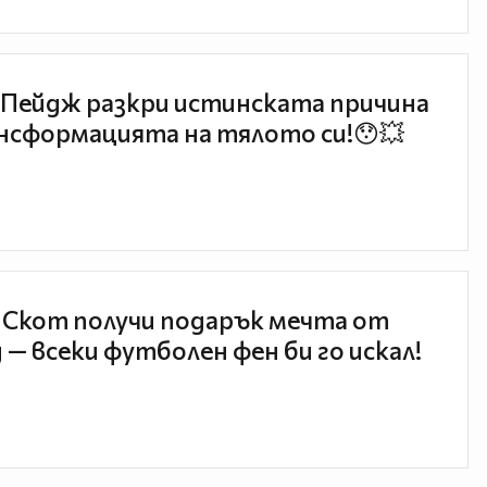
Пейдж разкри истинската причина
нсформацията на тялото си!😯💥
 Скот получи подарък мечта от
 — всеки футболен фен би го искал!