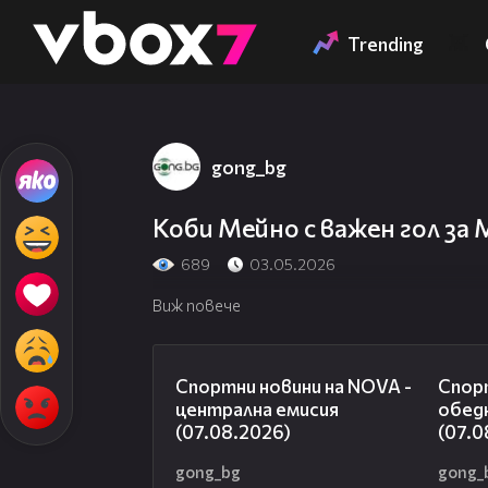
Member of
👾
Trending
gong_bg
Коби Мейно с важен гол з
689
03.05.2026
Виж повече
05:18
Спортни новини на NOVA -
Спорт
централна емисия
обед
(07.08.2026)
(07.0
gong_bg
gong_