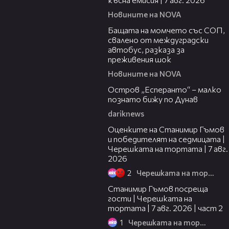
Новините на NOVA
00:30
Бащата на момчето със СОП,
свалено от междуградски
автобус, разказа за
преживения шок
Новините на NOVA
00:04
Остров „Есперанто“ – малко
познато бижу по Дунав
dariknews
02:15
Оценките на Станимир Гъмов
и победителят на седмицата |
Черешката на тортата | 7 авг.
2026
2
Черешката на тортата
12:30
Станимир Гъмов посреща
гости | Черешката на
тортата | 7 авг. 2026 | част 2
1
Черешката на тортата
16:22