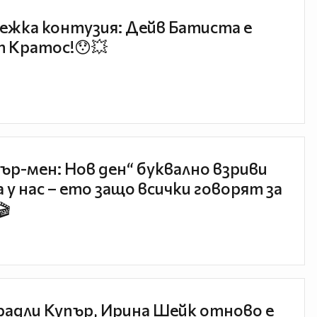
ежка контузия: Дейв Батиста е
 Кратос!😯💥
ър-мен: Нов ден“ буквално взриви
 у нас – ето защо всички говорят за
🎬
радли Купър, Ирина Шейк отново е