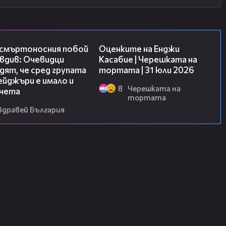
09:32
09:25
 смъртоносния побой
Оценките на Енджи
вдив: Очевидци
Касабие | Черешката на
ят, че сред групата
тортата | 31 юли 2026
йджъри е имало и
8
Черешката на
чета
тортата
Здравей България