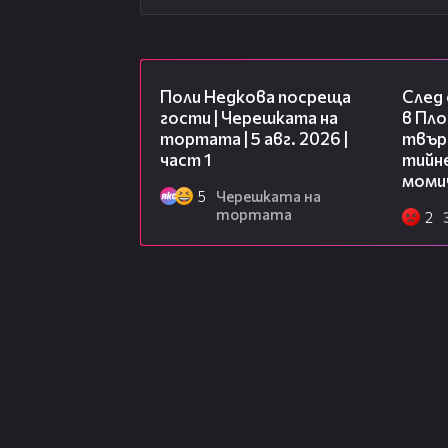
19:25
Поли Недкова посреща
След
гости | Черешката на
в Пло
тортата | 5 авг. 2026 |
твърд
част 1
тийне
моми
5
Черешката на
тортата
2