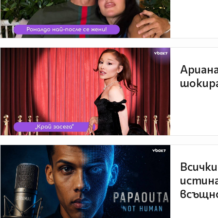
Ариана
шокира
Всички
истина
всъщно