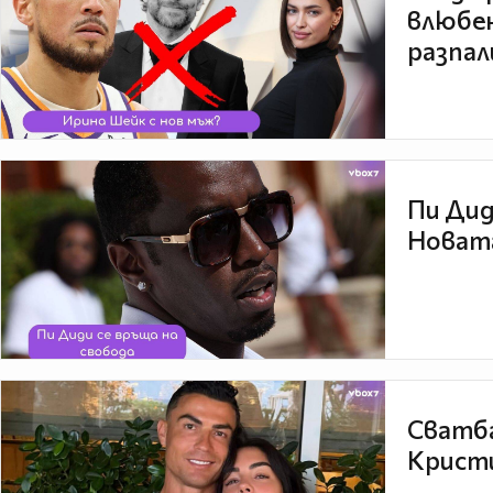
влюбен
разпал
Пи Дид
Новата
Сватба
Кристи