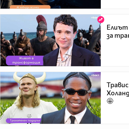
Елиът 
за тра
Травис
Холанд
🤩