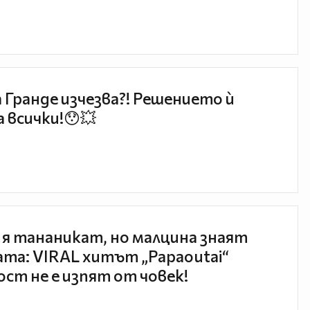
 Гранде изчезва?! Решението ѝ
 всички!😯💥
 я тананикат, но малцина знаят
та: VIRAL хитът „Papaoutai“
ст не е изпят от човек!