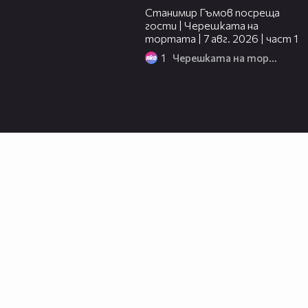
Станимир Гъмов посреща
гости | Черешката на
тортата | 7 авг. 2026 | част 1
1
Черешката на тортата