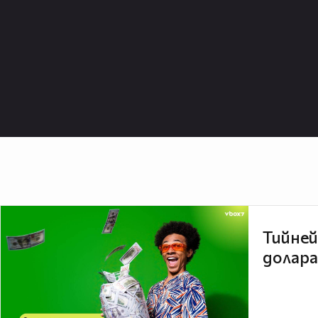
Тийней
долара