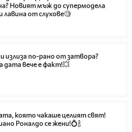
а? Новият мъж до супермодела
и лавина от слухове🧐
и излиза по-рано от затвора?
 дата вече е факт!💥
та, която чакаше целият свят!
ано Роналдо се жени!💍🍾