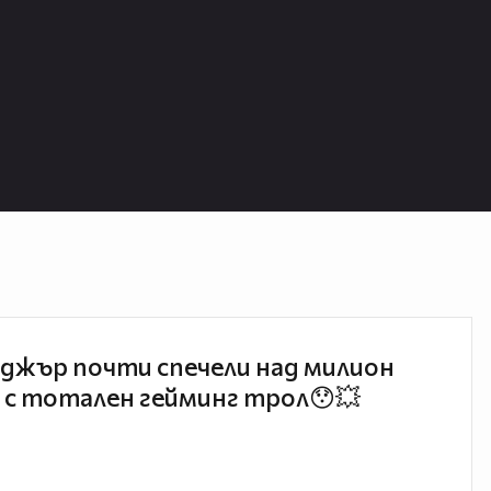
джър почти спечели над милион
 с тотален гейминг трол😯💥