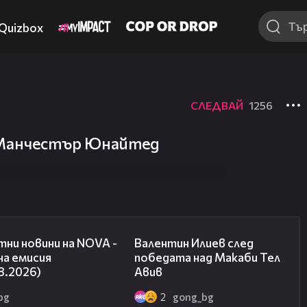
Quizbox
СЛЕДВАЙ
1256
а Манчестър Юнайтед
04:03
06:38
ни новини на NOVA -
Валентин Илиев след
на емисия
победата над Макаби Тел
8.2026)
Авив
bg
2
gong_bg