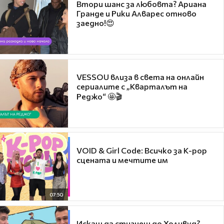
Втори шанс за любовта? Ариана
Гранде и Рики Алварес отново
заедно!😍
VESSOU влиза в света на онлайн
сериалите с „Кварталът на
Реджо“ 🤩🎬
VOID & Girl Code: Всичко за K-pop
сцената и мечтите им
07:50
Искаш да стигнеш до Холивуд?