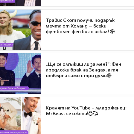
Травис Скот получи подарък
мечта от Холанд — всеки
футболен фен би го искал! 🤩
„Ще се омъжиш ли за мен?“: Фен
предложи брак на Зендая, а тя
отвърна само с три думи😅
Кралят на YouTube – младоженец:
MrBeast се ожени!💍🥰