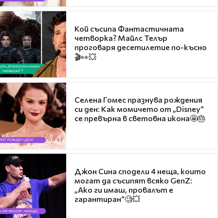
Кой съсипа Фантастичната
четворка? Майлс Телър
проговаря десетилетие по-късно
🎬👀💥
Селена Гомес празнува рождения
си ден: Как момичето от „Disney“
се превърна в световна икона🤩🎂
Джон Сина сподели 4 неща, които
могат да съсипят всяко GenZ:
„Ако ги имаш, провалът е
гарантиран“🧐💥