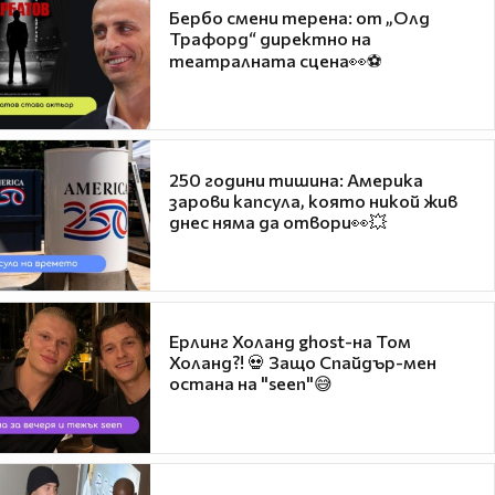
Бербо смени терена: от „Олд
Трафорд“ директно на
театралната сцена👀⚽
250 години тишина: Америка
зарови капсула, която никой жив
днес няма да отвори👀💥
Ерлинг Холанд ghost-на Том
Холанд?! 💀 Защо Спайдър-мен
остана на "seen"😅