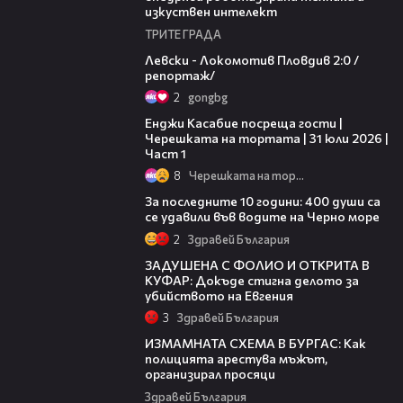
изкуствен интелект
ТРИТЕ ГРАДА
06:10
Левски - Локомотив Пловдив 2:0 /
репортаж/
2
gongbg
10:44
Енджи Касабие посреща гости |
Черешката на тортата | 31 юли 2026 |
Част 1
8
Черешката на тортата
06:08
За последните 10 години: 400 души са
се удавили във водите на Черно море
2
Здравей България
12:27
ЗАДУШЕНА С ФОЛИО И ОТКРИТА В
КУФАР: Докъде стигна делото за
убийството на Евгения
3
Здравей България
05:45
ИЗМАМНАТА СХЕМА В БУРГАС: Как
полицията арестува мъжът,
организирал просяци
Здравей България