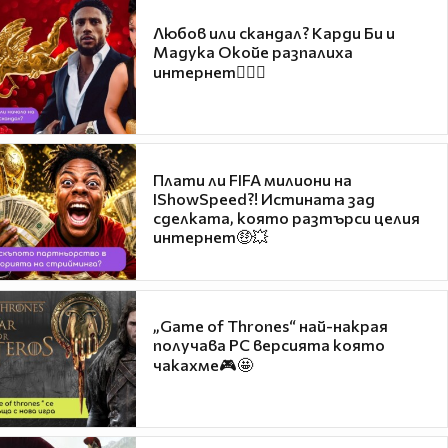
Любов или скандал? Карди Би и
Мадука Окойе разпалиха
интернет❤️‍🔥🔥
Плати ли FIFA милиони на
IShowSpeed?! Истината зад
сделката, която разтърси целия
интернет🤑💥
„Game of Thrones“ най-накрая
получава PC версията която
чакахме🎮🤩