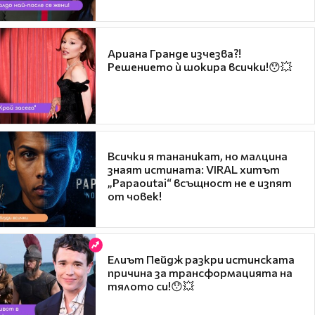
Ариана Гранде изчезва?!
Решението ѝ шокира всички!😯💥
Всички я тананикат, но малцина
знаят истината: VIRAL хитът
„Papaoutai“ всъщност не е изпят
от човек!
Елиът Пейдж разкри истинската
причина за трансформацията на
тялото си!😯💥