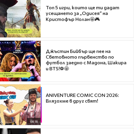
Топ 5 игри, които ще ти дадат
усещането за „Одисея“ на
Кристофър Нолан🤩🎮
Джъстин Бийбър ще пее на
Световното първенство по
футбол заедно с Мадона, Шакира
и BTS!⚽🤩
ANIVENTURE COMIC CON 2026:
Влязохме в друг свят!
08:16