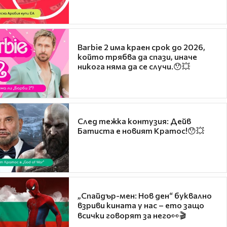
Barbie 2 има краен срок до 2026,
който трябва да спази, иначе
никога няма да се случи.😯💥
След тежка контузия: Дейв
Батиста е новият Кратос!😯💥
„Спайдър-мен: Нов ден“ буквално
взриви кината у нас – ето защо
всички говорят за него👀🎬