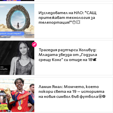
Изследовател на НЛО: "САЩ
притежават технология за
телепортация!"😯💥
Трагедия разтърси Холивуд:
Младата звезда от „Годзила
срещу Конг“ си отиде на 18🕊️
Ламин Ямал: Момчето, което
покори света на 19 — историята
на новия символ във футбола🤩⚽