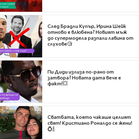
След Брадли Купър, Ирина Шейк
отново е влюбена? Новият мъж
до супермодела разпали лавина от
слухове🧐
Пи Диди излиза по-рано от
затвора? Новата дата вече е
факт!💥
Сватбата, която чакаше целият
свят! Кристиано Роналдо се жени!
💍🍾