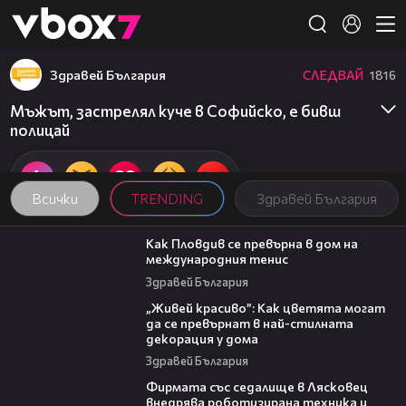
Member of
👾
Здравей България
СЛЕДВАЙ
1816
Мъжът, застрелял куче в Софийско, е бивш
полицай
Всички
TRENDING
Здравей България
03:09
Как Пловдив се превърна в дом на
международния тенис
Здравей България
04:11
„Живей красиво”: Как цветята могат
да се превърнат в най-стилната
декорация у дома
Здравей България
00:06
Фирмата със седалище в Лясковец
внедрява роботизирана техника и