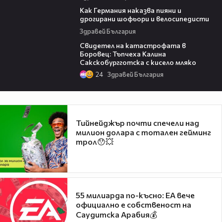
04:10
Как Германия наказва пияни и
дрогирани шофьори и велосипедисти
Здравей България
08:05
Свидетел на катастрофата в
Боровец: Тъпчеха Калина
Сакскобургготска с кисело мляко
24
Здравей България
Тийнейджър почти спечели над
милион долара с тотален гейминг
трол😯💥
55 милиарда по-късно: EA вече
официално е собственост на
Саудитска Арабия💰