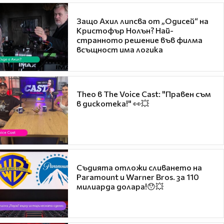
Защо Ахил липсва от „Одисей“ на
Кристофър Нолън? Най-
странното решение във филма
всъщност има логика
Theo в The Voice Cast: "Правен съм
в дискотека!" 👀💥
Съдията отложи сливането на
Paramount и Warner Bros. за 110
милиарда долара!😯💥