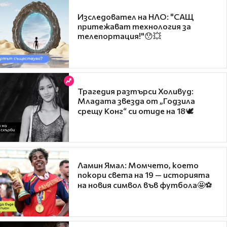
Изследовател на НЛО: "САЩ
притежават технология за
телепортация!"😯💥
Трагедия разтърси Холивуд:
Младата звезда от „Годзила
срещу Конг“ си отиде на 18🕊️
Ламин Ямал: Момчето, което
покори света на 19 — историята
на новия символ във футбола🤩⚽