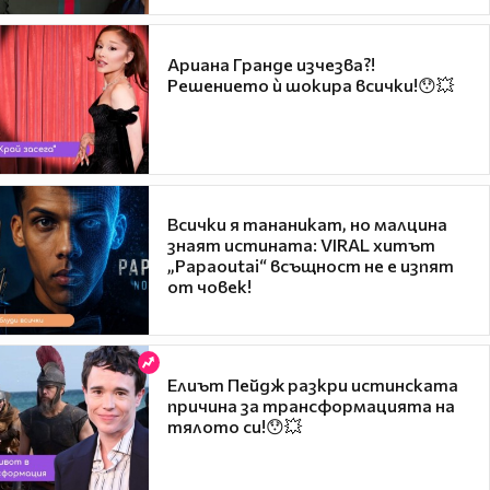
Ариана Гранде изчезва?!
Решението ѝ шокира всички!😯💥
Всички я тананикат, но малцина
знаят истината: VIRAL хитът
„Papaoutai“ всъщност не е изпят
от човек!
Елиът Пейдж разкри истинската
причина за трансформацията на
тялото си!😯💥