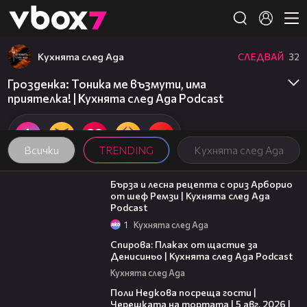
Member of
👾
Кухнята след Ада
СЛЕДВАЙ
32
Грозденка: Тоника ме възмути, има
приятелка! | Кухнята след Ада Podcast
Всички
TRENDING
Кухнята след Ада
18:45
Бърза и лесна рецепта с ориз Арборио
от шеф Ремзи | Кухнята след Ада
Podcast
1
Кухнята след Ада
37:44
Спирова: Плаках от щастие за
Денисиньо | Кухнята след Ада Podcast
Кухнята след Ада
19:25
Поли Недкова посреща гости |
Черешката на тортата | 5 авг. 2026 |