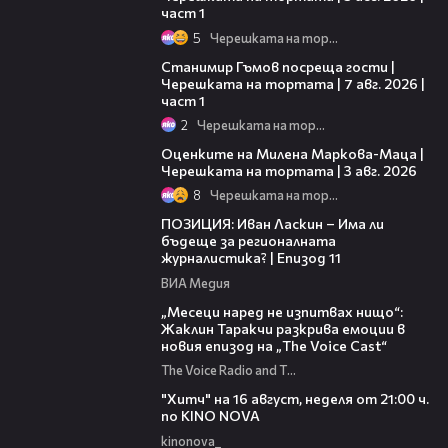
част 1
5
Черешката на тортата
16:22
Станимир Гъмов посреща гости |
Черешката на тортата | 7 авг. 2026 |
част 1
2
Черешката на тортата
14:06
Оценките на Милена Маркова-Маца |
Черешката на тортата | 3 авг. 2026
8
Черешката на тортата
39:29
ПОЗИЦИЯ: Иван Ласкин – Има ли
бъдеще за регионалната
журналистика? | Епизод 11
ВИА Медия
01:13:23
„Месеци наред не изпитвах нищо“:
Жаклин Таракчи разкрива емоции в
новия епизод на „The Voice Cast“
The Voice Radio and TV Bulgaria
00:30
"Хитч" на 16 август, неделя от 21:00 ч.
по KINO NOVA
kinonova_