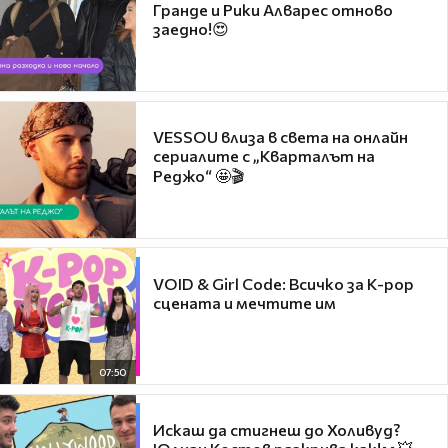
Гранде и Рики Алварес отново
заедно!😍
VESSOU влиза в света на онлайн
сериалите с „Кварталът на
Реджо“ 🤩🎬
VOID & Girl Code: Всичко за K-pop
сцената и мечтите им
07:50
Искаш да стигнеш до Холивуд?