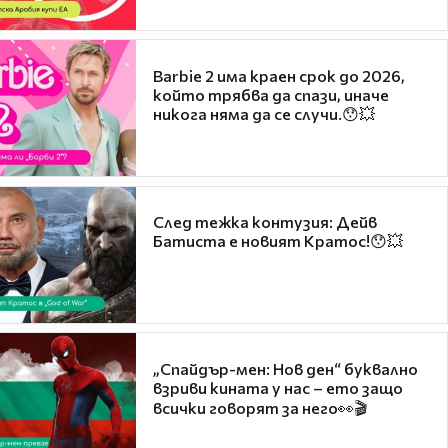
Barbie 2 има краен срок до 2026,
който трябва да спази, иначе
никога няма да се случи.😯💥
След тежка контузия: Дейв
Батиста е новият Кратос!😯💥
„Спайдър-мен: Нов ден“ буквално
взриви кината у нас – ето защо
всички говорят за него👀🎬