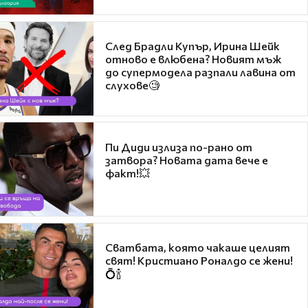
След Брадли Купър, Ирина Шейк
отново е влюбена? Новият мъж
до супермодела разпали лавина от
слухове🧐
Пи Диди излиза по-рано от
затвора? Новата дата вече е
факт!💥
Сватбата, която чакаше целият
свят! Кристиано Роналдо се жени!
💍🍾