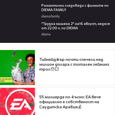
00:31
Романтични следобеди с филмите по
DIEMA FAMILY
diemafamily
00:31
"Трудна мишена 2" на16 август, неделя
от 22.00 ч. по DIEMA
diema
Тийнейджър почти спечели над
милион долара с тотален гейминг
трол😯💥
55 милиарда по-късно: EA вече
официално е собственост на
Саудитска Арабия💰