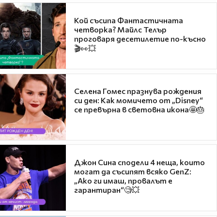
Кой съсипа Фантастичната
четворка? Майлс Телър
проговаря десетилетие по-късно
🎬👀💥
Селена Гомес празнува рождения
си ден: Как момичето от „Disney“
се превърна в световна икона🤩🎂
Джон Сина сподели 4 неща, които
могат да съсипят всяко GenZ:
„Ако ги имаш, провалът е
гарантиран“🧐💥