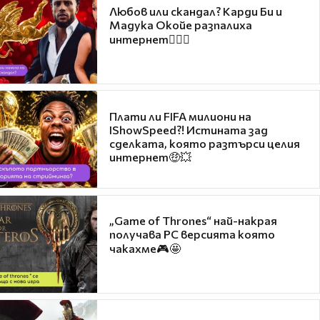
Любов или скандал? Карди Би и
Мадука Окойе разпалиха
интернет❤️‍🔥🔥
Плати ли FIFA милиони на
IShowSpeed?! Истината зад
сделката, която разтърси целия
интернет🤑💥
„Game of Thrones“ най-накрая
получава PC версията която
чакахме🎮🤩