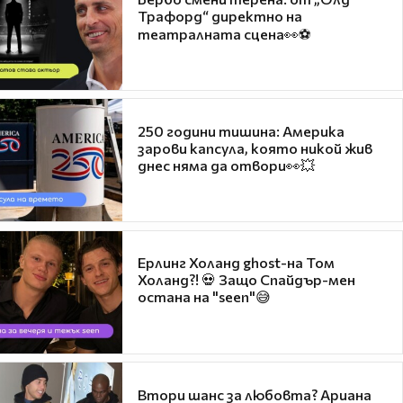
Трафорд“ директно на
театралната сцена👀⚽
250 години тишина: Америка
зарови капсула, която никой жив
днес няма да отвори👀💥
Ерлинг Холанд ghost-на Том
Холанд?! 💀 Защо Спайдър-мен
остана на "seen"😅
Втори шанс за любовта? Ариана