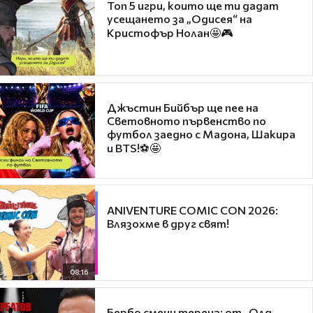
Топ 5 игри, които ще ти дадат
усещането за „Одисея“ на
Кристофър Нолан🤩🎮
Джъстин Бийбър ще пее на
Световното първенство по
футбол заедно с Мадона, Шакира
и BTS!⚽🤩
ANIVENTURE COMIC CON 2026:
Влязохме в друг свят!
08:16
Бербо смени терена: от „Олд