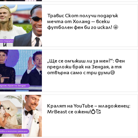
Травис Скот получи подарък
мечта от Холанд — всеки
футболен фен би го искал! 🤩
„Ще се омъжиш ли за мен?“: Фен
предложи брак на Зендая, а тя
отвърна само с три думи😅
Кралят на YouTube – младоженец:
MrBeast се ожени!💍🥰