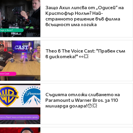
Защо Ахил липсва от „Одисей“ на
Кристофър Нолън? Най-
странното решение във филма
всъщност има логика
Theo в The Voice Cast: "Правен съм
в дискотека!" 👀💥
Съдията отложи сливането на
Paramount и Warner Bros. за 110
милиарда долара!😯💥