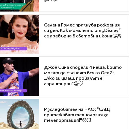
Селена Гомес празнува рождения
си ден: Как момичето от „Disney“
се превърна в световна икона🤩🎂
Джон Сина сподели 4 неща, които
могат да съсипят всяко GenZ:
„Ако ги имаш, провалът е
гарантиран“🧐💥
Изследовател на НЛО: "САЩ
притежават технология за
телепортация!"😯💥