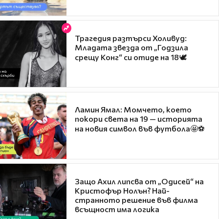
Трагедия разтърси Холивуд:
Младата звезда от „Годзила
срещу Конг“ си отиде на 18🕊️
Ламин Ямал: Момчето, което
покори света на 19 — историята
на новия символ във футбола🤩⚽
Защо Ахил липсва от „Одисей“ на
Кристофър Нолън? Най-
странното решение във филма
всъщност има логика