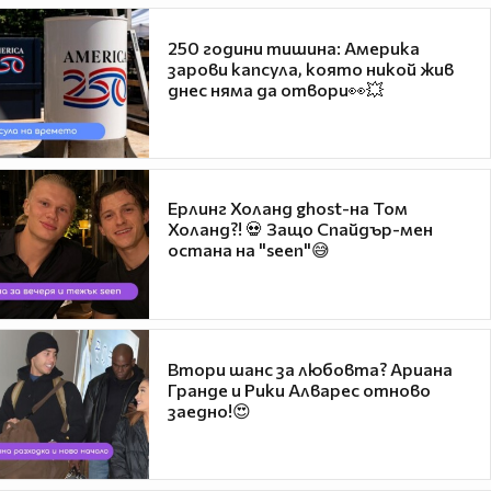
250 години тишина: Америка
зарови капсула, която никой жив
днес няма да отвори👀💥
Ерлинг Холанд ghost-на Том
Холанд?! 💀 Защо Спайдър-мен
остана на "seen"😅
Втори шанс за любовта? Ариана
Гранде и Рики Алварес отново
заедно!😍