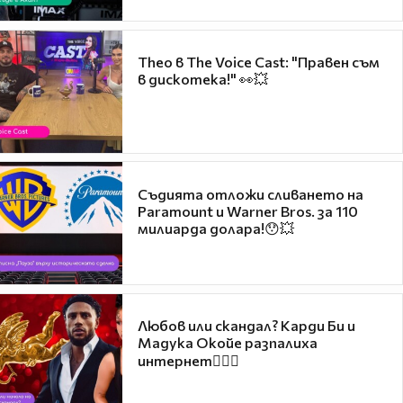
Theo в The Voice Cast: "Правен съм
в дискотека!" 👀💥
Съдията отложи сливането на
Paramount и Warner Bros. за 110
милиарда долара!😯💥
Любов или скандал? Карди Би и
Мадука Окойе разпалиха
интернет❤️‍🔥🔥