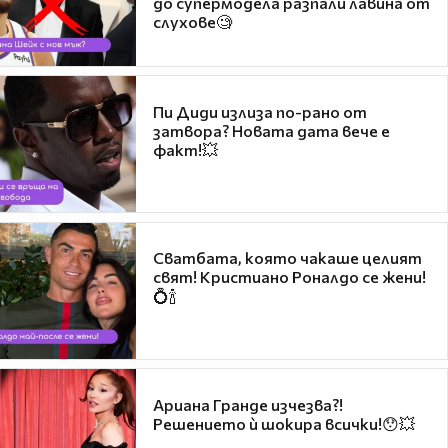
до супермодела разпали лавина от
слухове🧐
Пи Диди излиза по-рано от
затвора? Новата дата вече е
факт!💥
Сватбата, която чакаше целият
свят! Кристиано Роналдо се жени!
💍🍾
Ариана Гранде изчезва?!
Решението ѝ шокира всички!😯💥