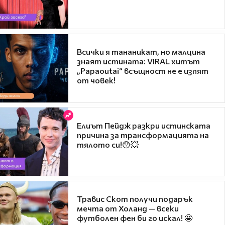
Всички я тананикат, но малцина
знаят истината: VIRAL хитът
„Papaoutai“ всъщност не е изпят
от човек!
Елиът Пейдж разкри истинската
причина за трансформацията на
тялото си!😯💥
Травис Скот получи подарък
мечта от Холанд — всеки
футболен фен би го искал! 🤩