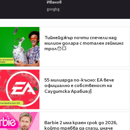
Иванов
gongbg
Тийнейджър почти спечели над
милион долара с тотален гейминг
трол😯💥
55 милиарда по-късно: EA вече
официално е собственост на
Саудитска Арабия💰
Barbie 2 има краен срок до 2026,
който трябва да спази, иначе