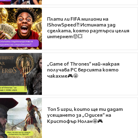
Плати ли FIFA милиони на
IShowSpeed?! Истината зад
сделката, която разтърси целия
интернет🤑💥
„Game of Thrones“ най-накрая
получава PC версията която
чакахме🎮🤩
Топ 5 игри, които ще ти дадат
усещането за „Одисея“ на
Кристофър Нолан🤩🎮