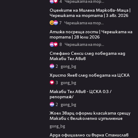
4
Черешката на тортата
14:06
Оценките на Милена Маркова-Маца |
Черешката на тортата | 3 авг. 2026
7
Черешката на тортата
23:41
Атижа посреща гости | Черешката на
тортата | 28 юли 2026
8
Черешката на тортата
03:43
Стефано Сенси след победата над
Макаби Тел Авив
2
gong_bg
05:52
Христо Янев след победата на ЦСКА
3
gong_bg
09:11
Макаби Тел Авив - ЦСКА 0:3 /
репортаж/
2
gong_bg
01:29
Жоел Зварц оформи класиката срещу
Макаби с великолепно изпълнение
gong_bg
00:19
Арда официално си върна Станислав