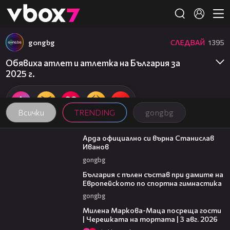
Member of
👾
gongbg
СЛЕДВАЙ
1395
Обявиха атлет и атлетка на България за
2025 г.
Всички
TRENDING
gongbg
00:19
Арда официално си върна Станислав
Иванов
gongbg
00:47
България с пълен състав при дамите на
Европейското по спортна гимнастика
gongbg
20:17
Милена Маркова-Маца посреща гости
| Черешката на тортата | 3 авг. 2026