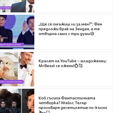
„Ще се омъжиш ли за мен?“: Фен
предложи брак на Зендая, а тя
отвърна само с три думи😅
Кралят на YouTube – младоженец:
MrBeast се ожени!💍🥰
Кой съсипа Фантастичната
четворка? Майлс Телър
проговаря десетилетие по-късно
🎬👀💥