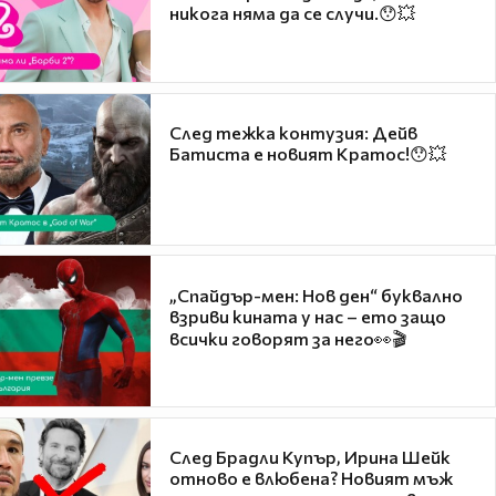
никога няма да се случи.😯💥
След тежка контузия: Дейв
Батиста е новият Кратос!😯💥
„Спайдър-мен: Нов ден“ буквално
взриви кината у нас – ето защо
всички говорят за него👀🎬
След Брадли Купър, Ирина Шейк
отново е влюбена? Новият мъж