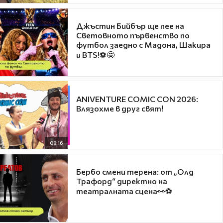
Джъстин Бийбър ще пее на
Световното първенство по
футбол заедно с Мадона, Шакира
и BTS!⚽🤩
ANIVENTURE COMIC CON 2026:
Влязохме в друг свят!
08:16
Бербо смени терена: от „Олд
Трафорд“ директно на
театралната сцена👀⚽