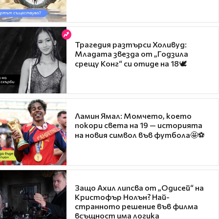
Трагедия разтърси Холивуд:
Младата звезда от „Годзила
срещу Конг“ си отиде на 18🕊️
Ламин Ямал: Момчето, което
покори света на 19 — историята
на новия символ във футбола🤩⚽
Защо Ахил липсва от „Одисей“ на
Кристофър Нолън? Най-
странното решение във филма
всъщност има логика