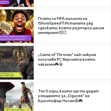
Плати ли FIFA милиони на
IShowSpeed?! Истината зад
сделката, която разтърси целия
интернет🤑💥
„Game of Thrones“ най-накрая
получава PC версията която
чакахме🎮🤩
Топ 5 игри, които ще ти дадат
усещането за „Одисея“ на
Кристофър Нолан🤩🎮