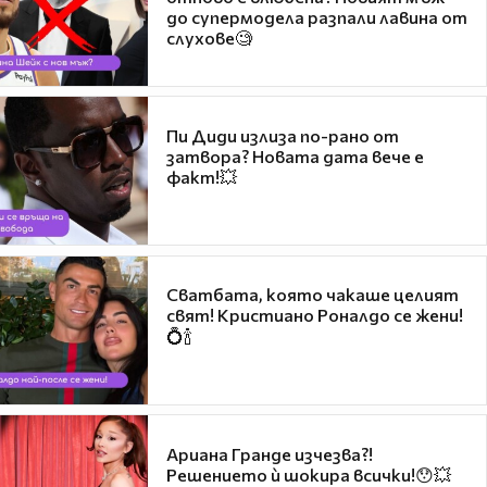
до супермодела разпали лавина от
слухове🧐
Пи Диди излиза по-рано от
затвора? Новата дата вече е
факт!💥
Сватбата, която чакаше целият
свят! Кристиано Роналдо се жени!
💍🍾
Ариана Гранде изчезва?!
Решението ѝ шокира всички!😯💥