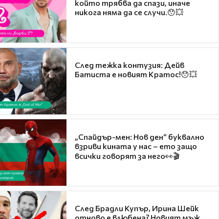
който трябва да спази, иначе
никога няма да се случи.😯💥
След тежка контузия: Дейв
Батиста е новият Кратос!😯💥
„Спайдър-мен: Нов ден“ буквално
взриви кината у нас – ето защо
всички говорят за него👀🎬
След Брадли Купър, Ирина Шейк
отново е влюбена? Новият мъж