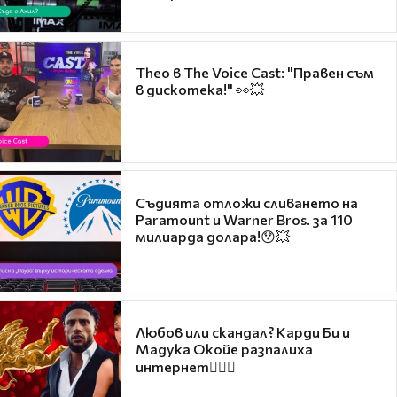
Theo в The Voice Cast: "Правен съм
в дискотека!" 👀💥
Съдията отложи сливането на
Paramount и Warner Bros. за 110
милиарда долара!😯💥
Любов или скандал? Карди Би и
Мадука Окойе разпалиха
интернет❤️‍🔥🔥