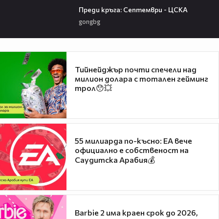
Преди кръга: Септември - ЦСКА
gongbg
Тийнейджър почти спечели над
милион долара с тотален гейминг
трол😯💥
55 милиарда по-късно: EA вече
официално е собственост на
Саудитска Арабия💰
Barbie 2 има краен срок до 2026,