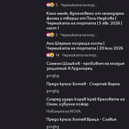
5
Черешката на тортата
15:39
Кино меню, вдъхновено от легендарни
филми и творци от Поли Недкова |
Черешката на тортата | 5 авг. 2026 |
част 1
3
Черешката на тортата
19:47
Ана Шермин посреща гости |
Черешката на тортата | 20 юли 2026
14
Черешката на тортата
03:07
Симеон Шишков - пробивът на младия
защитник в Лудогорец
gongbg
05:30
Преди кръга: Ботев - Спартак Варна
gongbg
01:04
Снаряд удари кораб край бреговете на
Оман, избухна пожар
Новините на NOVA
06:28
Преди кръга: Ботев Враца - Славия
gongbg
06:25