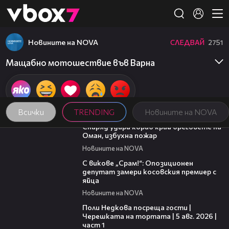
Member of
👾
Новините на NOVA
СЛЕДВАЙ
2751
Мащабно мотошествие във Варна
Всички
TRENDING
Новините на NOVA
01:04
Снаряд удари кораб край бреговете на
Оман, избухна пожар
Новините на NOVA
01:24
С викове „Срам!“: Опозиционен
депутат замери косовския премиер с
яйца
Новините на NOVA
19:25
Поли Недкова посреща гости |
Черешката на тортата | 5 авг. 2026 |
част 1