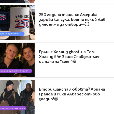
250 години тишина: Америка
зарови капсула, която никой жив
днес няма да отвори👀💥
Ерлинг Холанд ghost-на Том
Холанд?! 💀 Защо Спайдър-мен
остана на "seen"😅
Втори шанс за любовта? Ариана
Гранде и Рики Алварес отново
заедно!😍