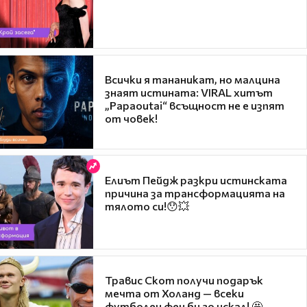
Всички я тананикат, но малцина
знаят истината: VIRAL хитът
„Papaoutai“ всъщност не е изпят
от човек!
Елиът Пейдж разкри истинската
причина за трансформацията на
тялото си!😯💥
Травис Скот получи подарък
мечта от Холанд — всеки
футболен фен би го искал! 🤩