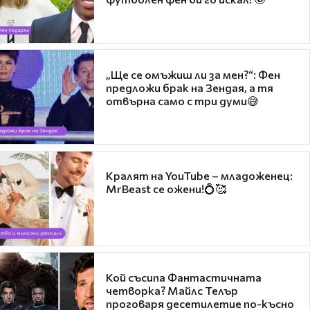
„Ще се омъжиш ли за мен?“: Фен
предложи брак на Зендая, а тя
отвърна само с три думи😅
Кралят на YouTube – младоженец:
MrBeast се ожени!💍🥰
Кой съсипа Фантастичната
четворка? Майлс Телър
проговаря десетилетие по-късно