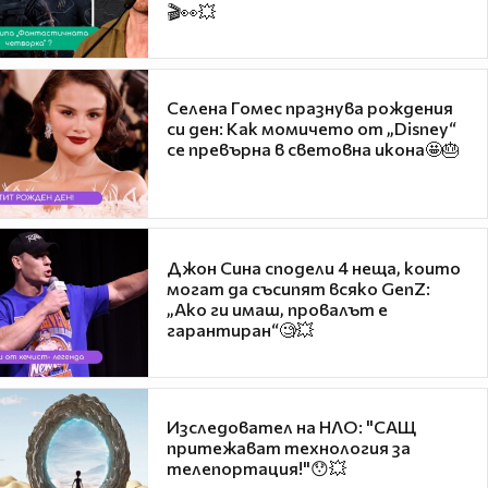
🎬👀💥
Селена Гомес празнува рождения
си ден: Как момичето от „Disney“
се превърна в световна икона🤩🎂
Джон Сина сподели 4 неща, които
могат да съсипят всяко GenZ:
„Ако ги имаш, провалът е
гарантиран“🧐💥
Изследовател на НЛО: "САЩ
притежават технология за
телепортация!"😯💥