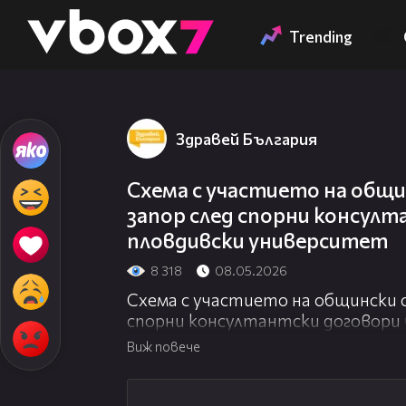
Member of
👾
Trending
Здравей България
Схема с участието на общ
запор след спорни консулт
пловдивски университет
8 318
08.05.2026
Схема с участието на общински 
спорни консултантски договори
Виж повече
23:57