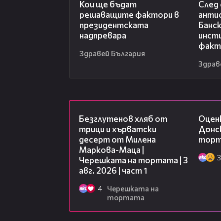
Кои ще бъдат
След 
решаващите фактори в
анти
президентската
Банск
надпревара
инсти
факт
Здравей България
Здрав
16:02
Безглутенов хляб от
Оцен
трици и хърватски
Донск
десерт от Милена
торта
Маркова-Маца |
3
Черешката на тортата | 3
авг. 2026 | част 1
4
Черешката на
тортата