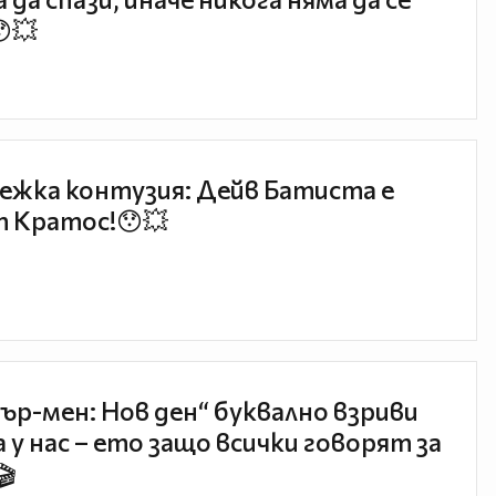
😯💥
ежка контузия: Дейв Батиста е
 Кратос!😯💥
ър-мен: Нов ден“ буквално взриви
 у нас – ето защо всички говорят за
🎬