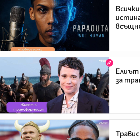
Всички
истина
всъщно
Елиът 
за тра
Травис