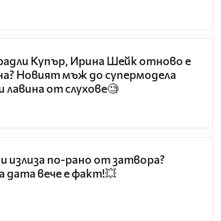
радли Купър, Ирина Шейк отново е
а? Новият мъж до супермодела
и лавина от слухове🧐
и излиза по-рано от затвора?
 дата вече е факт!💥