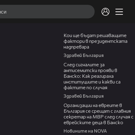
23:57
Кои ще бъдат решаващите
фактори в президентската
надпревара
Здравей България
05:56
След сигналите за
антисемитски прояви в
Банско: Как реагираха
институциите и какви са
фактите по случая
Здравей България
00:42
Организации на евреите в
България се срещат с главния
секретар на МВР след случая с
еврейските деца в Банско
Новините на NOVA
06:12