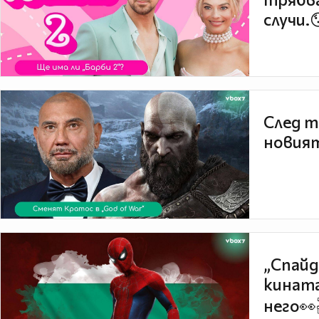
случи.
След т
новият
„Спайд
кината
него👀