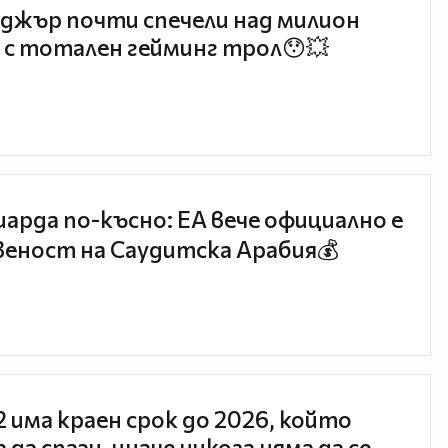
джър почти спечели над милион
 с тотален гейминг трол😯💥
иарда по-късно: EA вече официално е
еност на Саудитска Арабия💰
 2 има краен срок до 2026, който
 да спази, иначе никога няма да се