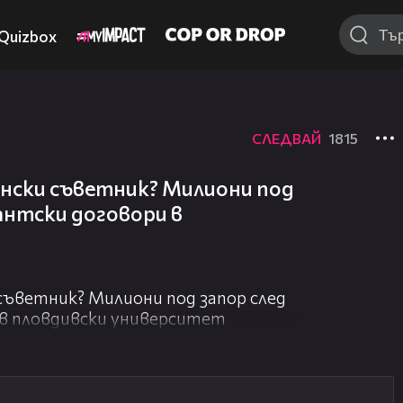
Quizbox
СЛЕДВАЙ
1815
ински съветник? Милиони под
антски договори в
съветник? Милиони под запор след
 в пловдивски университет
05:56
09:32