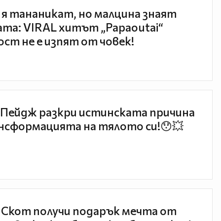
 я тананикат, но малцина знаят
та: VIRAL хитът „Papaoutai“
ст не е изпят от човек!
Пейдж разкри истинската причина
нсформацията на тялото си!😯💥
 Скот получи подарък мечта от