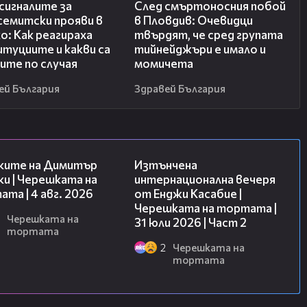
сигналите за
След смъртоносния побой
семитски прояви в
в Пловдив: Очевидци
о: Как реагираха
твърдят, че сред групата
туциите и какви са
тийнейджъри е имало и
ите по случая
момичета
ей България
Здравей България
16:45
18:08
ките на Димитър
Изтънчена
и | Черешката на
интернационална вечеря
та | 4 авг. 2026
от Енджи Касабие |
Черешката на тортата |
Черешката на
31 юли 2026 | Част 2
тортата
2
Черешката на
тортата