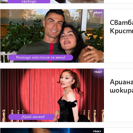
Сватба
Кристи
Ариана
шокира