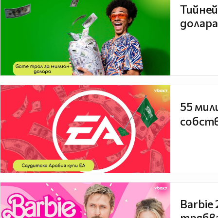
Тийней
долара
55 мил
собств
Barbie
трябва