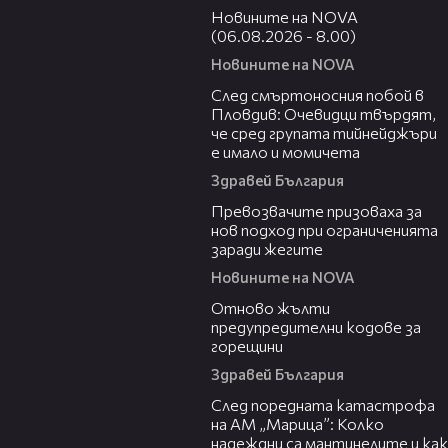
Новините на NOVA
(06.08.2026 - 8.00)
Новините на NOVA
09:32
След смъртоносния побой в
Пловдив: Очевидци твърдят,
че сред групата тийнейджъри
е имало и момичета
Здравей България
06:06
Превозвачите призоваха за
нов подход при ограниченията
заради жегите
Новините на NOVA
06:20
Отново жълти
предупредителни кодове за
горещини
Здравей България
05:06
След поредната катастрофа
на АМ „Марица”: Колко
надеждни са мантинелите и как