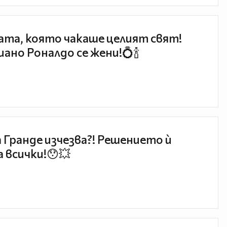
та, която чакаше целият свят!
ано Роналдо се жени!💍🍾
 Гранде изчезва?! Решението ѝ
 всички!😯💥