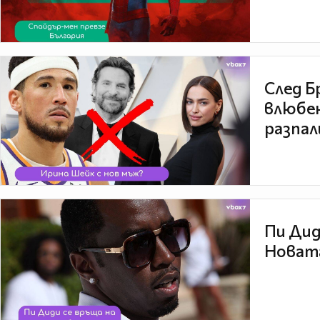
След Б
влюбен
разпал
Пи Дид
Новата