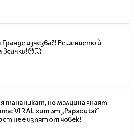
 Гранде изчезва?! Решението ѝ
 всички!😯💥
 я тананикат, но малцина знаят
та: VIRAL хитът „Papaoutai“
ст не е изпят от човек!