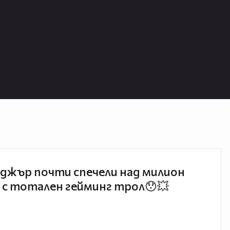
джър почти спечели над милион
 с тотален гейминг трол😯💥