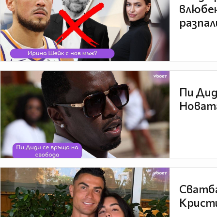
влюбен
разпал
Пи Дид
Новата
Сватба
Кристи