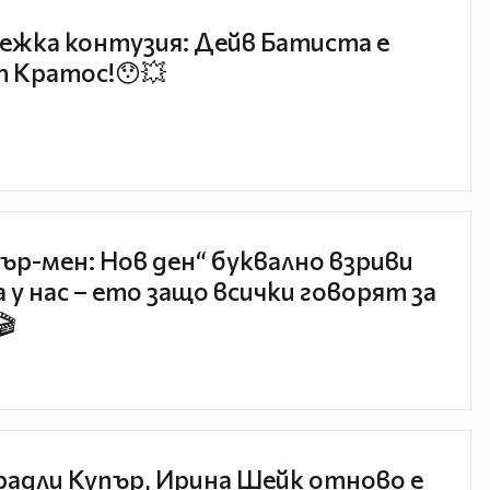
ежка контузия: Дейв Батиста е
 Кратос!😯💥
ър-мен: Нов ден“ буквално взриви
 у нас – ето защо всички говорят за
🎬
радли Купър, Ирина Шейк отново е