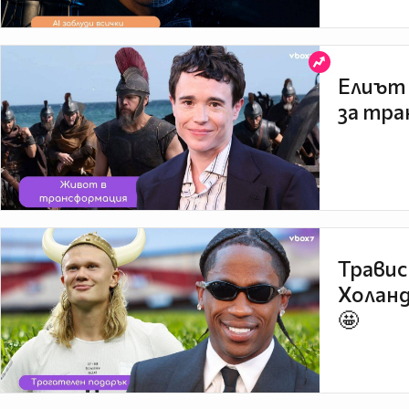
Елиът 
за тра
Травис
Холанд
🤩