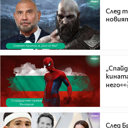
След т
новият
„Спайд
кината
него👀
След Б