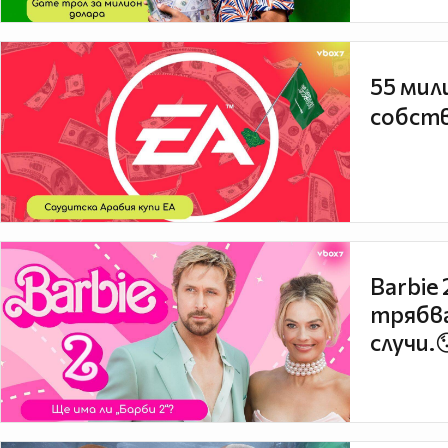
55 мил
собств
Barbie
трябва
случи.