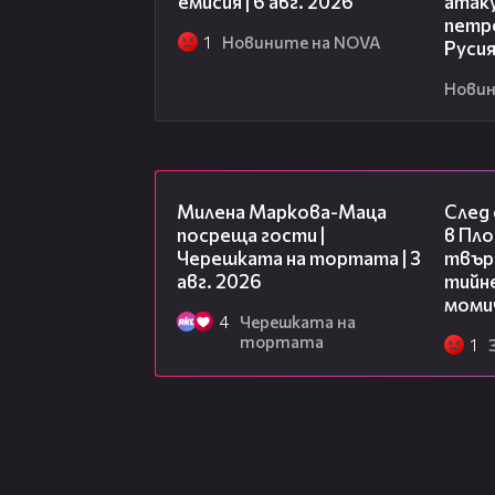
емисия | 6 авг. 2026
атак
петр
1
Новините на NOVA
Руси
Новин
20:17
Милена Маркова-Маца
След
посреща гости |
в Пло
Черешката на тортата | 3
твърд
авг. 2026
тийне
моми
4
Черешката на
тортата
1