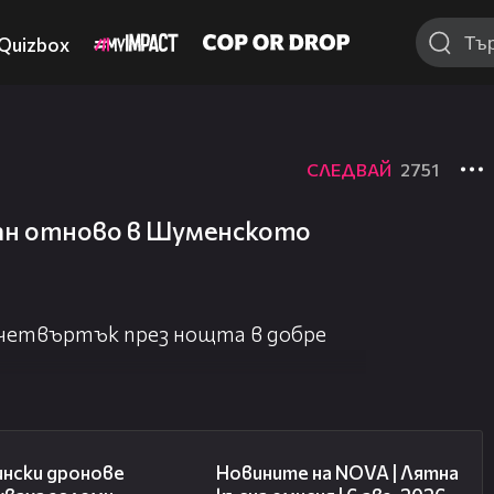
Quizbox
СЛЕДВАЙ
2751
зан отново в Шуменското
 четвъртък през нощта в добре
00:41
20:26
ински дронове
Новините на NOVA | Лятна