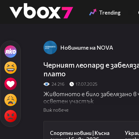
Member of
👾
Trending
Новините на NOVA
Черният леопард е забеля
плато
24 216
17.07.2025
Животното е било забелязано в
осветен участък
Виж повече
04:51
Спортни новини | Късна
Укра