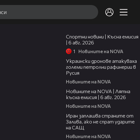
04:51
Спортни новини | Късна емисия
| 6 авг. 2026
1
Новините на NOVA
00:41
Украински дронове атакуваха
големи петролни рафинерии в
Русия
Новините на NOVA
20:26
Новините на NOVA | Лятна
късна емисия | 6 авг. 2026
Новините на NOVA
00:41
Иран заплашва страните от
Залива, ако не спрат ударите
на САЩ
Новините на NOVA
22:43