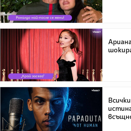
Ариана
шокира
Всички
истина
всъщно