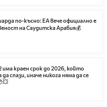
иарда по-късно: EA вече официално е
еност на Саудитска Арабия💰
 2 има краен срок до 2026, който
 да спази, иначе никога няма да се
😯💥