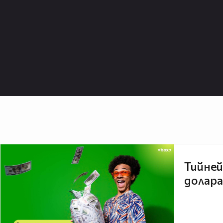
Тийней
долара