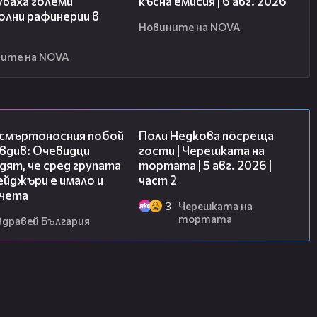
уваха големи
късна емисия | 6 авг. 2026
олни рафинерии в
Новините на NOVA
я
ите на NOVA
09:32
13:03
 смъртоносния побой
Поли Недкова посреща
вдив: Очевидци
гости | Черешката на
ят, че сред групата
тортата | 5 авг. 2026 |
йджъри е имало и
част 2
чета
3
Черешката на
тортата
Здравей България