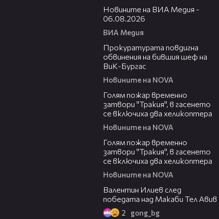
Новините на ВИА Медия -
06.08.2026
ВИА Медия
00:32
Прокуратурата повдигна
обвинения на бившия шеф на
ВиК-Бургас
Новините на NOVA
03:06
Голям пожар временно
затвори "Тракия", в гасенето
се включиха два хеликоптера
Новините на NOVA
03:39
Голям пожар временно
затвори "Тракия", в гасенето
се включиха два хеликоптера
Новините на NOVA
06:38
Валентин Илиев след
победата над Макаби Тел Авив
2
gong_bg
02:47