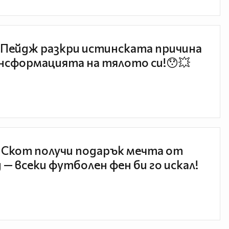
Пейдж разкри истинската причина
нсформацията на тялото си!😯💥
 Скот получи подарък мечта от
 — всеки футболен фен би го искал!