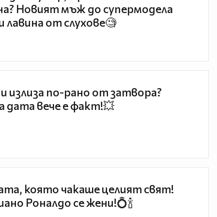
а? Новият мъж до супермодела
и лавина от слухове🧐
и излиза по-рано от затвора?
 дата вече е факт!💥
та, която чакаше целият свят!
ано Роналдо се жени!💍🍾