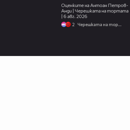
Оценките на Антоан Петров-
Анди | Черешката на тортата
| 6 авг. 2026
2
Черешката на тортата