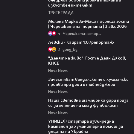
изкуствен интелект
ТРИТЕ ГРАДА
20:17
Милена Маркова-Маца посреща гости
| Черешката на тортата | 3 авг. 2026
5
Черешката на тортата
05:57
Левски - Кайрат 1:0 /репортаж/
3
gong_bg
07:57
"Денят на живо": Гост е Деян Дяков,
КНСБ
Nova News
18:51
Зачестяват вандалските и хулигански
прояви при деца и тийнейджъри
Nova News
01:16
Наша световна шампионка дари приза
си за лечение на млад футболист
Nova News
13:14
УНИЦЕФ стартира извънредна
кампания за хуманитарна помощ за
децата на Украйна