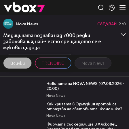
Member of
👾
Nova News
СЛЕДВАЙ
270
Медицината познава над 7000 редки
заболявания, най-често срещащото се е
муковисцидоза
Всички
TRENDING
Nova News
22:56
Новините на NOVA NEWS (07.08.2026 -
20:00)
Nova News
14:07
Как кризата в Ормузкия проток се
отразява на световната икономика?
Nova News
00:06
Фирмата със седалище в Лясковец
внедрява роботизирана техника и