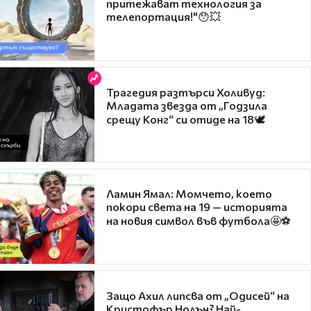
притежават технология за
телепортация!"😯💥
Трагедия разтърси Холивуд:
Младата звезда от „Годзила
срещу Конг“ си отиде на 18🕊️
Ламин Ямал: Момчето, което
покори света на 19 — историята
на новия символ във футбола🤩⚽
Защо Ахил липсва от „Одисей“ на
Кристофър Нолън? Най-