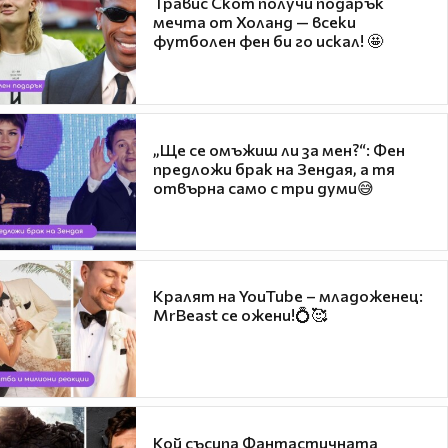
Травис Скот получи подарък
мечта от Холанд — всеки
футболен фен би го искал! 🤩
„Ще се омъжиш ли за мен?“: Фен
предложи брак на Зендая, а тя
отвърна само с три думи😅
Кралят на YouTube – младоженец:
MrBeast се ожени!💍🥰
Кой съсипа Фантастичната