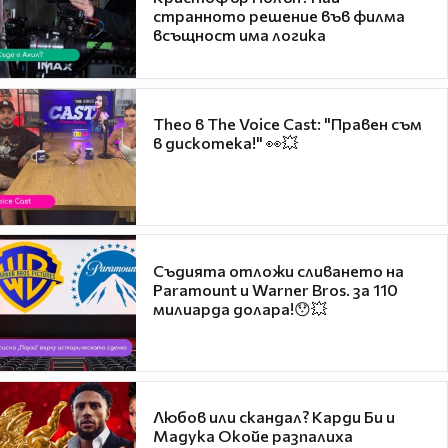
странното решение във филма
всъщност има логика
Theo в The Voice Cast: "Правен съм
в дискотека!" 👀💥
Съдията отложи сливането на
Paramount и Warner Bros. за 110
милиарда долара!😯💥
Любов или скандал? Карди Би и
Мадука Окойе разпалиха