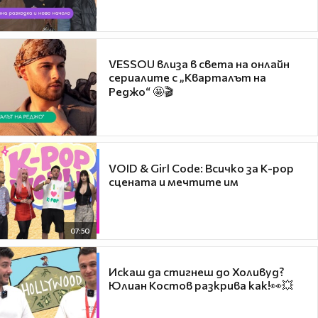
VESSOU влиза в света на онлайн
сериалите с „Кварталът на
Реджо“ 🤩🎬
VOID & Girl Code: Всичко за K-pop
сцената и мечтите им
07:50
Искаш да стигнеш до Холивуд?
Юлиан Костов разкрива как!👀💥