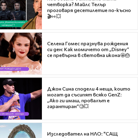
четворка? Майлс Телър
проговаря десетилетие по-късно
🎬👀💥
Селена Гомес празнува рождения
си ден: Как момичето от „Disney“
се превърна в световна икона🤩🎂
Джон Сина сподели 4 неща, които
могат да съсипят всяко GenZ:
„Ако ги имаш, провалът е
гарантиран“🧐💥
Изследовател на НЛО: "САЩ