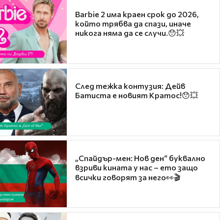
Barbie 2 има краен срок до 2026,
който трябва да спази, иначе
никога няма да се случи.😯💥
След тежка контузия: Дейв
Батиста е новият Кратос!😯💥
„Спайдър-мен: Нов ден“ буквално
взриви кината у нас – ето защо
всички говорят за него👀🎬