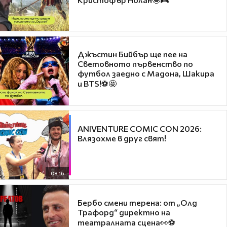
Джъстин Бийбър ще пее на
Световното първенство по
футбол заедно с Мадона, Шакира
и BTS!⚽🤩
ANIVENTURE COMIC CON 2026:
Влязохме в друг свят!
08:16
Бербо смени терена: от „Олд
Трафорд“ директно на
театралната сцена👀⚽