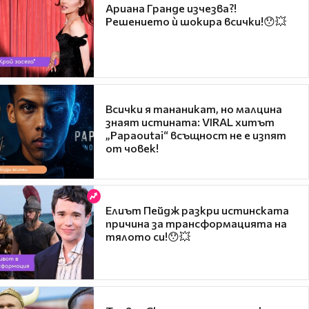
Ариана Гранде изчезва?!
Решението ѝ шокира всички!😯💥
Всички я тананикат, но малцина
знаят истината: VIRAL хитът
„Papaoutai“ всъщност не е изпят
от човек!
Елиът Пейдж разкри истинската
причина за трансформацията на
тялото си!😯💥