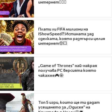
интернет❤️‍🔥🔥
Плати ли FIFA милиони на
IShowSpeed?! Истината зад
сделката, която разтърси целия
интернет🤑💥
„Game of Thrones“ най-накрая
получава PC версията която
чакахме🎮🤩
Топ 5 игри, които ще ти дадат
усещането за „Одисея“ на
Кристофър Нолан🤩🎮