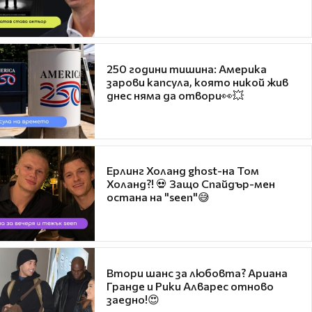
250 години тишина: Америка
зарови капсула, която никой жив
днес няма да отвори👀💥
Ерлинг Холанд ghost-на Том
Холанд?! 💀 Защо Спайдър-мен
остана на "seen"😅
Втори шанс за любовта? Ариана
Гранде и Рики Алварес отново
заедно!😍