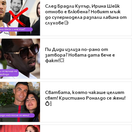
След Брадли Купър, Ирина Шейк
отново е влюбена? Новият мъж
до супермодела разпали лавина от
слухове🧐
Пи Диди излиза по-рано от
затвора? Новата дата вече е
факт!💥
Сватбата, която чакаше целият
свят! Кристиано Роналдо се жени!
💍🍾