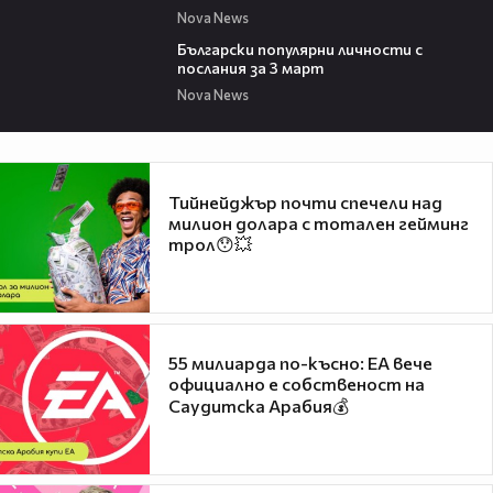
Nova News
02:47
Български популярни личности с
послания за 3 март
Nova News
Тийнейджър почти спечели над
милион долара с тотален гейминг
трол😯💥
55 милиарда по-късно: EA вече
официално е собственост на
Саудитска Арабия💰