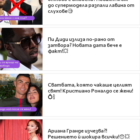
до супермодела разпали лавина от
слухове🧐
Пи Диди излиза по-рано от
затвора? Новата дата вече е
факт!💥
Сватбата, която чакаше целият
свят! Кристиано Роналдо се жени!
💍🍾
Ариана Гранде изчезва?!
Решението ѝ шокира всички!😯💥