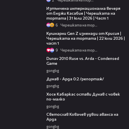
18:07
Изтънчена интернационална вечеря
от Енджи Касабие | Черешката на
тортата | 31 юли 2026 | Част 1
6
Черешката на тортата
19:28
Кулинарни Gen Z изненади от Крисия |
Черешката на тортата | 22 юли 2026 |
част 1
9
Черешката на тортата
20:01
Dunav 2010 Ruse vs. Arda - Condensed
Game
gongbg
06:10
Дунав - Арда 0:2 /репортаж/
gongbg
00:31
Хосе Кабаркас остави Дунав с човек
по-малко
gongbg
01:07
Светослав Ковачев удвои аванса на
Арда
gongbg
03:00