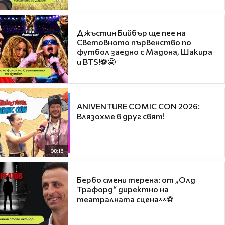
Джъстин Бийбър ще пее на
Световното първенство по
футбол заедно с Мадона, Шакира
и BTS!⚽🤩
ANIVENTURE COMIC CON 2026:
Влязохме в друг свят!
08:16
Бербо смени терена: от „Олд
Трафорд“ директно на
театралната сцена👀⚽