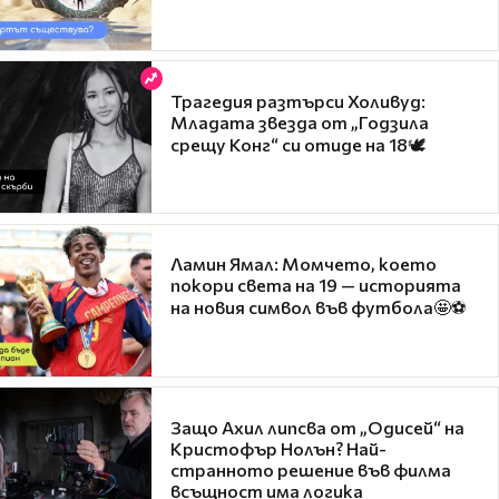
Трагедия разтърси Холивуд:
Младата звезда от „Годзила
срещу Конг“ си отиде на 18🕊️
Ламин Ямал: Момчето, което
покори света на 19 — историята
на новия символ във футбола🤩⚽
Защо Ахил липсва от „Одисей“ на
Кристофър Нолън? Най-
странното решение във филма
всъщност има логика