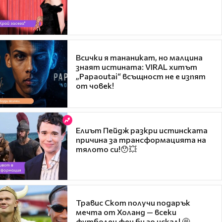
Всички я тананикат, но малцина
знаят истината: VIRAL хитът
„Papaoutai“ всъщност не е изпят
от човек!
Елиът Пейдж разкри истинската
причина за трансформацията на
тялото си!😯💥
Травис Скот получи подарък
мечта от Холанд — всеки
футболен фен би го искал! 🤩