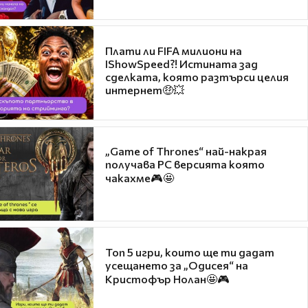
Плати ли FIFA милиони на
IShowSpeed?! Истината зад
сделката, която разтърси целия
интернет🤑💥
„Game of Thrones“ най-накрая
получава PC версията която
чакахме🎮🤩
Топ 5 игри, които ще ти дадат
усещането за „Одисея“ на
Кристофър Нолан🤩🎮