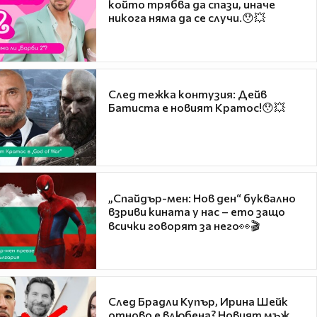
който трябва да спази, иначе
никога няма да се случи.😯💥
След тежка контузия: Дейв
Батиста е новият Кратос!😯💥
„Спайдър-мен: Нов ден“ буквално
взриви кината у нас – ето защо
всички говорят за него👀🎬
След Брадли Купър, Ирина Шейк
отново е влюбена? Новият мъж