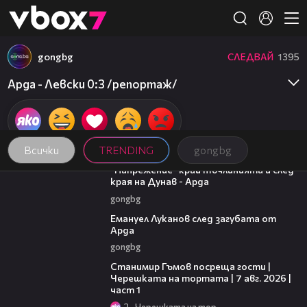
Member of
👾
gongbg
СЛЕДВАЙ
1395
Арда - Левски 0:3 /репортаж/
Всички
TRENDING
gongbg
00:37
"Напрежение" край тъчлинията и след
края на Дунав - Арда
gongbg
03:53
Емануел Луканов след загубата от
Арда
gongbg
16:22
Станимир Гъмов посреща гости |
Черешката на тортата | 7 авг. 2026 |
част 1
2
Черешката на тортата