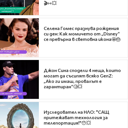
🎬👀💥
Селена Гомес празнува рождения
си ден: Как момичето от „Disney“
се превърна в световна икона🤩🎂
Джон Сина сподели 4 неща, които
могат да съсипят всяко GenZ:
„Ако ги имаш, провалът е
гарантиран“🧐💥
Изследовател на НЛО: "САЩ
притежават технология за
телепортация!"😯💥