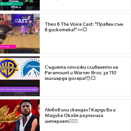
Theo в The Voice Cast: "Правен съм
в дискотека!" 👀💥
Съдията отложи сливането на
Paramount и Warner Bros. за 110
милиарда долара!😯💥
Любов или скандал? Карди Би и
Мадука Окойе разпалиха
интернет❤️‍🔥🔥