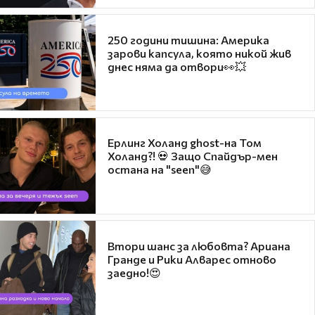
250 години тишина: Америка
зарови капсула, която никой жив
днес няма да отвори👀💥
Ерлинг Холанд ghost-на Том
Холанд?! 💀 Защо Спайдър-мен
остана на "seen"😅
Втори шанс за любовта? Ариана
Гранде и Рики Алварес отново
заедно!😍