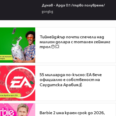
Дунав - Арда 0:1 /първо полувреме/
gongbg
Тийнейджър почти спечели над
милион долара с тотален гейминг
трол😯💥
55 милиарда по-късно: EA вече
официално е собственост на
Саудитска Арабия💰
Barbie 2 има краен срок до 2026,