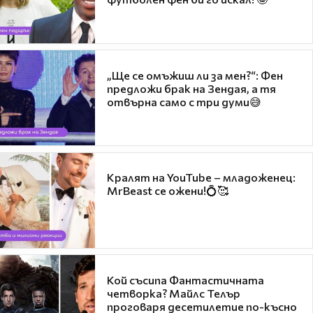
„Ще се омъжиш ли за мен?“: Фен
предложи брак на Зендая, а тя
отвърна само с три думи😅
Кралят на YouTube – младоженец:
MrBeast се ожени!💍🥰
Кой съсипа Фантастичната
четворка? Майлс Телър
проговаря десетилетие по-късно