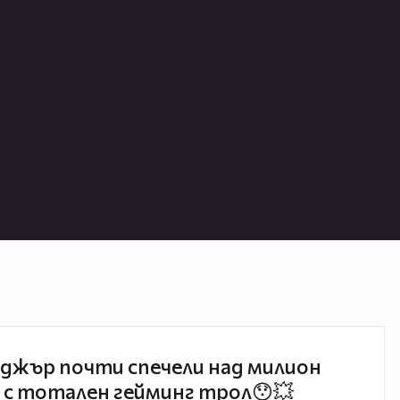
джър почти спечели над милион
 с тотален гейминг трол😯💥