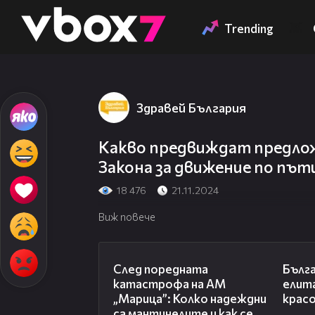
Member of
👾
Trending
Здравей България
Какво предвиждат предло
Закона за движение по пъ
18 476
21.11.2024
Виж повече
05:06
След поредната
Бълга
катастрофа на АМ
елита
„Марица”: Колко надеждни
крас
са мантинелите и как се