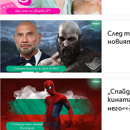
След т
новият
„Спайд
кината
него👀