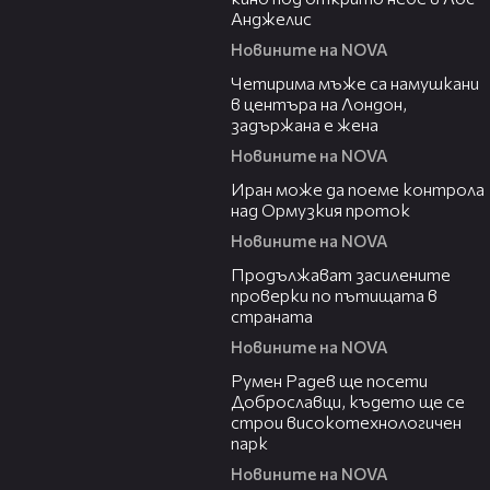
Анджелис
Новините на NOVA
00:39
Четирима мъже са намушкани
в центъра на Лондон,
задържана е жена
Новините на NOVA
00:52
Иран може да поеме контрола
над Ормузкия проток
Новините на NOVA
00:44
Продължават засилените
проверки по пътищата в
страната
Новините на NOVA
00:45
Румен Радев ще посети
Доброславци, където ще се
строи високотехнологичен
парк
Новините на NOVA
00:37