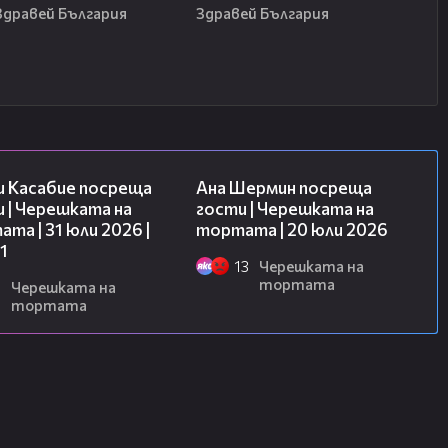
Здравей България
Здравей България
10:44
19:47
и Касабие посреща
Ана Шермин посреща
 | Черешката на
гости | Черешката на
та | 31 юли 2026 |
тортата | 20 юли 2026
1
13
Черешката на
тортата
6
Черешката на
тортата