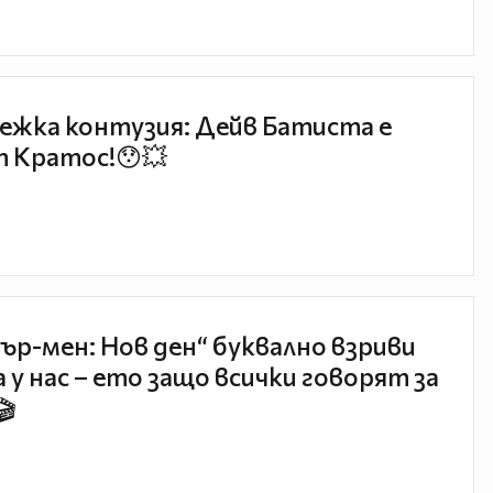
ежка контузия: Дейв Батиста е
 Кратос!😯💥
ър-мен: Нов ден“ буквално взриви
 у нас – ето защо всички говорят за
🎬