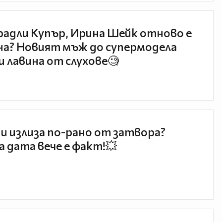
радли Купър, Ирина Шейк отново е
а? Новият мъж до супермодела
и лавина от слухове🧐
и излиза по-рано от затвора?
 дата вече е факт!💥