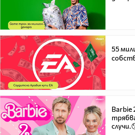
55 мил
собств
Barbie
трябва
случи.