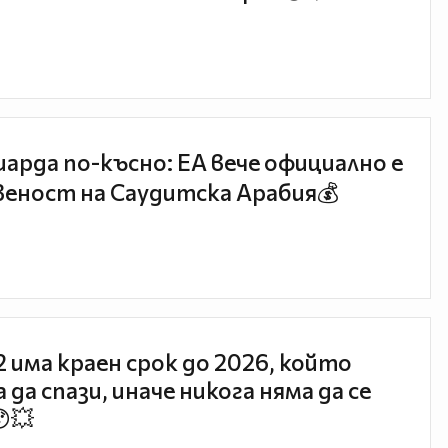
иарда по-късно: EA вече официално е
еност на Саудитска Арабия💰
 2 има краен срок до 2026, който
 да спази, иначе никога няма да се
😯💥