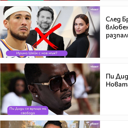
След Б
влюбен
разпал
Пи Дид
Новата