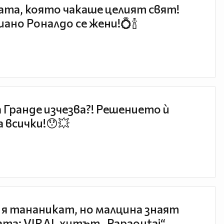
та, която чакаше целият свят!
ано Роналдо се жени!💍🍾
 Гранде изчезва?! Решението ѝ
 всички!😯💥
 я тананикат, но малцина знаят
та: VIRAL хитът „Papaoutai“