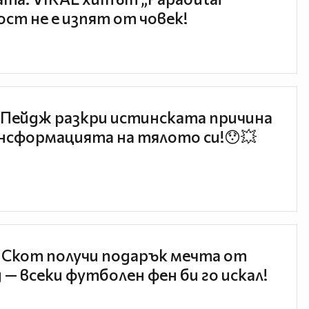
ст не е изпят от човек!
Пейдж разкри истинската причина
нсформацията на тялото си!😯💥
 Скот получи подарък мечта от
 — всеки футболен фен би го искал!