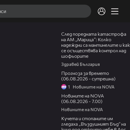
05:06
След поредната катастрофа
на АМ „Марица”: Колко
надеждни са мантинелите и как
се осъществява контрол над
шофьорите
Здравей България
01:47
Прогноза за времето
(06.08.2026 - сутрешна)
1
Новините на NOVA
05:35
Новините на NOVA
(06.08.2026 - 7.00)
Новините на NOVA
00:51
Кучета и стопаните им
гледаха „Въздушният Бъд“ на
кино под открито небе в Лос