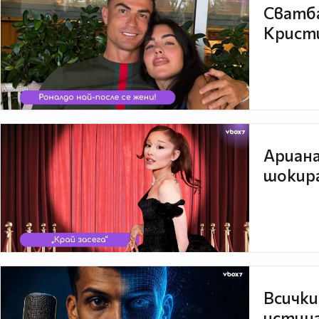
Сватба
Кристи
Ариана
шокира
Всички
истина