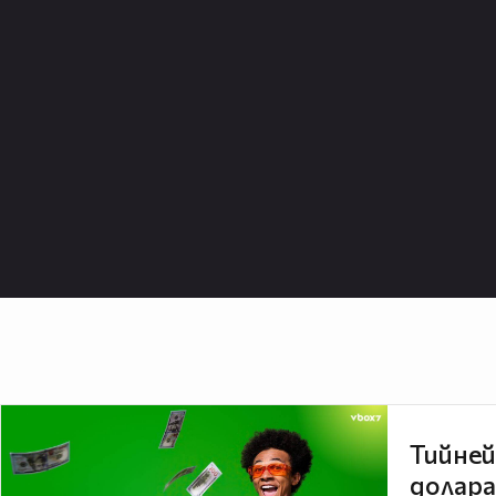
Тийней
долара