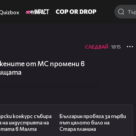
Quizbox
СЛЕДВАЙ
1815
жените от МС промени в
тищата
05:25
07:18
рски конкурс събира
Българин пробяга за първи
 на индустрията на
път цялото било на
отата в Малта
Стара планина