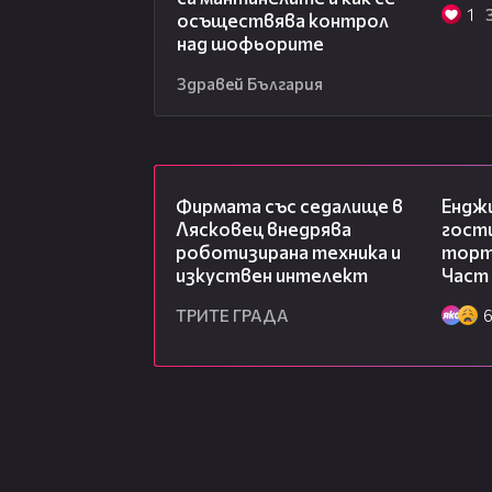
1
осъществява контрол
над шофьорите
Здравей България
00:06
Фирмата със седалище в
Ендж
Лясковец внедрява
гости
роботизирана техника и
торта
изкуствен интелект
Част 
ТРИТЕ ГРАДА