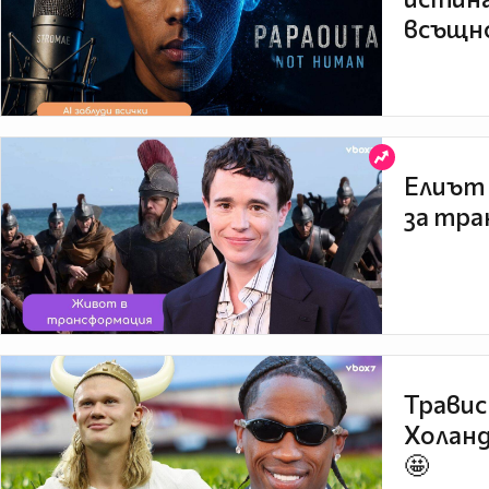
всъщно
Елиът 
за тра
Травис
Холанд
🤩