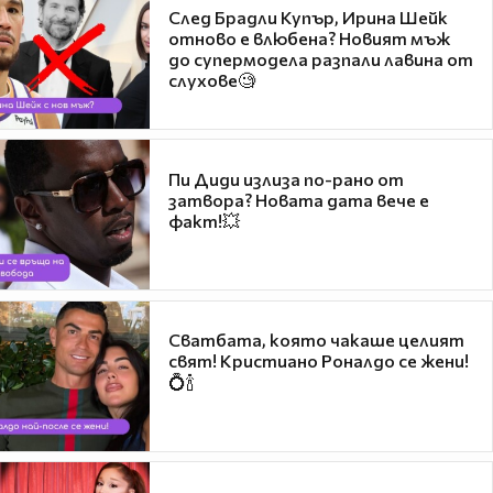
След Брадли Купър, Ирина Шейк
отново е влюбена? Новият мъж
до супермодела разпали лавина от
слухове🧐
Пи Диди излиза по-рано от
затвора? Новата дата вече е
факт!💥
Сватбата, която чакаше целият
свят! Кристиано Роналдо се жени!
💍🍾