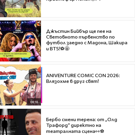
Джъстин Бийбър ще пее на
Световното първенство по
футбол заедно с Мадона, Шакира
и BTS!⚽🤩
ANIVENTURE COMIC CON 2026:
Влязохме в друг свят!
08:16
Бербо смени терена: от „Олд
Трафорд“ директно на
театралната сцена👀⚽