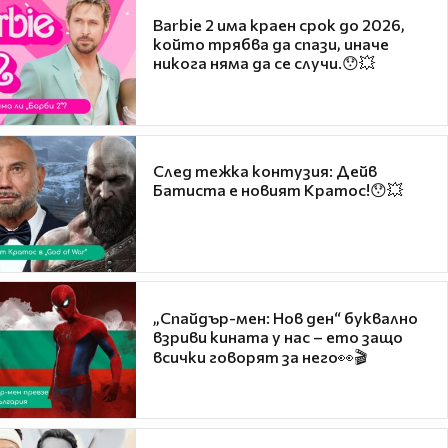
Barbie 2 има краен срок до 2026,
който трябва да спази, иначе
никога няма да се случи.😯💥
След тежка контузия: Дейв
Батиста е новият Кратос!😯💥
„Спайдър-мен: Нов ден“ буквално
взриви кината у нас – ето защо
всички говорят за него👀🎬