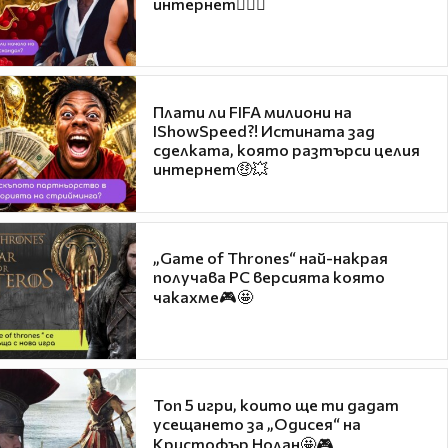
интернет❤️‍🔥🔥
Плати ли FIFA милиони на
IShowSpeed?! Истината зад
сделката, която разтърси целия
интернет🤑💥
„Game of Thrones“ най-накрая
получава PC версията която
чакахме🎮🤩
Топ 5 игри, които ще ти дадат
усещането за „Одисея“ на
Кристофър Нолан🤩🎮