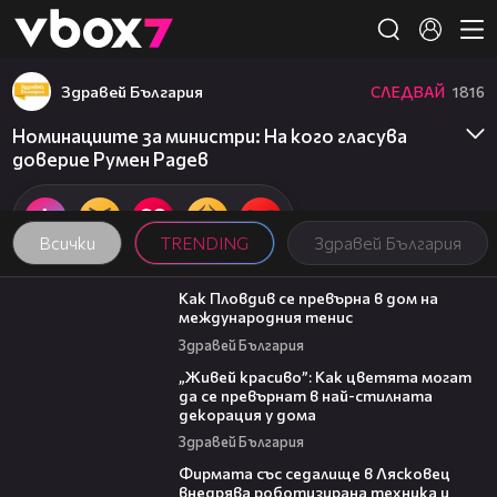
Member of
👾
Здравей България
СЛЕДВАЙ
1816
Номинациите за министри: На кого гласува
доверие Румен Радев
Всички
TRENDING
Здравей България
03:09
Как Пловдив се превърна в дом на
международния тенис
Здравей България
04:11
„Живей красиво”: Как цветята могат
да се превърнат в най-стилната
декорация у дома
Здравей България
00:06
Фирмата със седалище в Лясковец
внедрява роботизирана техника и