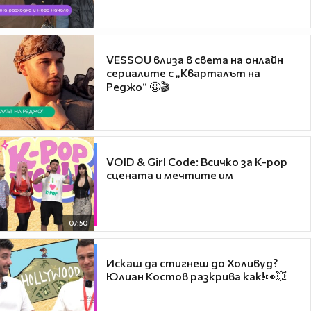
VESSOU влиза в света на онлайн
сериалите с „Кварталът на
Реджо“ 🤩🎬
VOID & Girl Code: Всичко за K-pop
сцената и мечтите им
07:50
Искаш да стигнеш до Холивуд?
Юлиан Костов разкрива как!👀💥