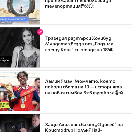
притежават технология за
телепортация!"😯💥
Трагедия разтърси Холивуд:
Младата звезда от „Годзила
срещу Конг“ си отиде на 18🕊️
Ламин Ямал: Момчето, което
покори света на 19 — историята
на новия символ във футбола🤩⚽
Защо Ахил липсва от „Одисей“ на
Кристофър Нолън? Най-