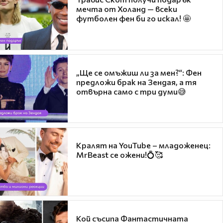
мечта от Холанд — всеки
футболен фен би го искал! 🤩
„Ще се омъжиш ли за мен?“: Фен
предложи брак на Зендая, а тя
отвърна само с три думи😅
Кралят на YouTube – младоженец:
MrBeast се ожени!💍🥰
Кой съсипа Фантастичната