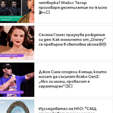
четворка? Майлс Телър
проговаря десетилетие по-късно
🎬👀💥
Селена Гомес празнува рождения
си ден: Как момичето от „Disney“
се превърна в световна икона🤩🎂
Джон Сина сподели 4 неща, които
могат да съсипят всяко GenZ:
„Ако ги имаш, провалът е
гарантиран“🧐💥
Изследовател на НЛО: "САЩ