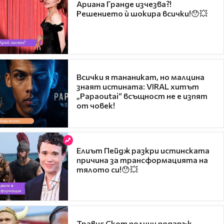
Ариана Гранде изчезва?!
Решението ѝ шокира всички!😯💥
Всички я тананикат, но малцина
знаят истината: VIRAL хитът
„Papaoutai“ всъщност не е изпят
от човек!
Елиът Пейдж разкри истинската
причина за трансформацията на
тялото си!😯💥
Травис Скот получи подарък