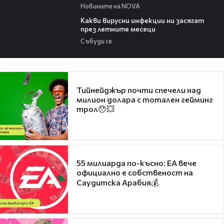
Новините на NOVA
03:37
Какви вирусни инфекции ни засягат
през летните месеци
Събуди се
Тийнейджър почти спечели над
милион долара с тотален гейминг
трол😯💥
55 милиарда по-късно: EA вече
официално е собственост на
Саудитска Арабия💰