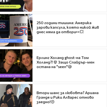
250 години тишина: Америка
зарови капсула, която никой жив
днес няма да отвори👀💥
Ерлинг Холанд ghost-на Том
Холанд?! 💀 Защо Спайдър-мен
остана на "seen"😅
Втори шанс за любовта? Ариана
Гранде и Рики Алварес отново
заедно!😍