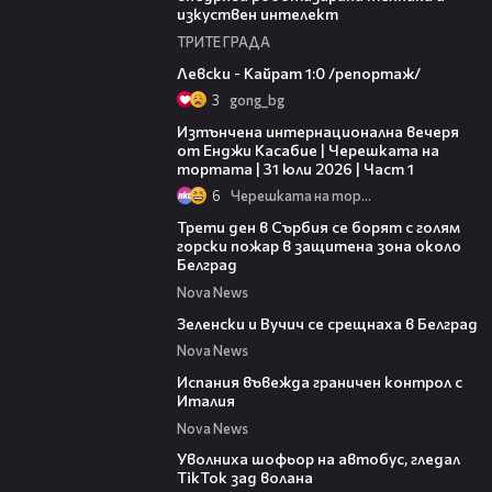
изкуствен интелект
ТРИТЕ ГРАДА
05:57
Левски - Кайрат 1:0 /репортаж/
3
gong_bg
18:07
Изтънчена интернационална вечеря
от Енджи Касабие | Черешката на
тортата | 31 юли 2026 | Част 1
6
Черешката на тортата
00:36
Трети ден в Сърбия се борят с голям
горски пожар в защитена зона около
Белград
Nova News
00:43
Зеленски и Вучич се срещнаха в Белград
Nova News
00:47
Испания въвежда граничен контрол с
Италия
Nova News
00:19
Уволниха шофьор на автобус, гледал
TikTok зад волана