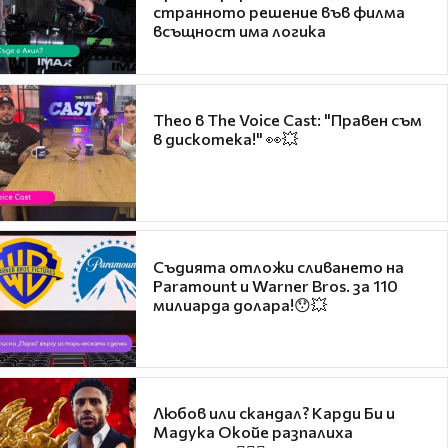
странното решение във филма
всъщност има логика
Theo в The Voice Cast: "Правен съм
в дискотека!" 👀💥
Съдията отложи сливането на
Paramount и Warner Bros. за 110
милиарда долара!😯💥
Любов или скандал? Карди Би и
Мадука Окойе разпалиха