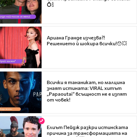
💍🍾
Ариана Гранде изчезва?!
Решението ѝ шокира всички!😯💥
Всички я тананикат, но малцина
знаят истината: VIRAL хитът
„Papaoutai“ всъщност не е изпят
от човек!
Елиът Пейдж разкри истинската
причина за трансформацията на