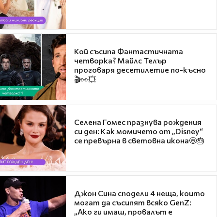
Кой съсипа Фантастичната
четворка? Майлс Телър
проговаря десетилетие по-късно
🎬👀💥
Селена Гомес празнува рождения
си ден: Как момичето от „Disney“
се превърна в световна икона🤩🎂
Джон Сина сподели 4 неща, които
могат да съсипят всяко GenZ:
„Ако ги имаш, провалът е