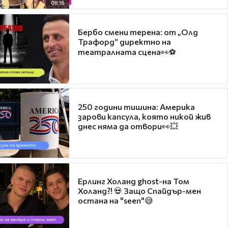
08:16
Бербо смени терена: от „Олд
Трафорд“ директно на
театралната сцена👀⚽
250 години тишина: Америка
зарови капсула, която никой жив
днес няма да отвори👀💥
Ерлинг Холанд ghost-на Том
Холанд?! 💀 Защо Спайдър-мен
остана на "seen"😅