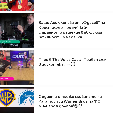
Защо Ахил липсва от „Одисей“ на
Кристофър Нолън? Най-
странното решение във филма
всъщност има логика
Theo в The Voice Cast: "Правен съм
в дискотека!" 👀💥
Съдията отложи сливането на
Paramount и Warner Bros. за 110
милиарда долара!😯💥