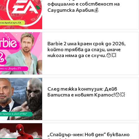
официално е собственост на
Саудитска Арабия💰
Barbie 2 има краен срок до 2026,
който трябва да спази, иначе
никога няма да се случи.😯💥
След тежка контузия: Дейв
Батиста е новият Кратос!😯💥
„Спайдър-мен: Нов ден“ буквално