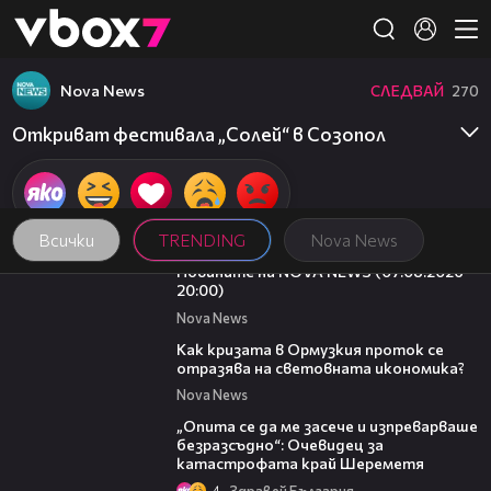
Member of
👾
Nova News
СЛЕДВАЙ
270
Откриват фестивала „Солей“ в Созопол
Всички
TRENDING
Nova News
22:56
Новините на NOVA NEWS (07.08.2026 -
20:00)
Nova News
14:07
Как кризата в Ормузкия проток се
отразява на световната икономика?
Nova News
06:38
„Опита се да ме засече и изпреварваше
безразсъдно“: Очевидец за
катастрофата край Шереметя
4
Здравей България