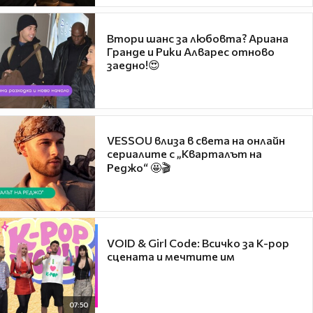
Втори шанс за любовта? Ариана
Гранде и Рики Алварес отново
заедно!😍
VESSOU влиза в света на онлайн
сериалите с „Кварталът на
Реджо“ 🤩🎬
VOID & Girl Code: Всичко за K-pop
сцената и мечтите им
07:50