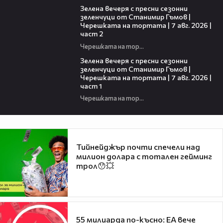
Зелена вечеря с пресни сезонни
зеленчуци от Станимир Гъмов |
Черешката на тортата | 7 авг. 2026 |
част 2
Черешката на тортата
16:06
Зелена вечеря с пресни сезонни
зеленчуци от Станимир Гъмов |
Черешката на тортата | 7 авг. 2026 |
част 1
Черешката на тортата
Тийнейджър почти спечели над
милион долара с тотален гейминг
трол😯💥
55 милиарда по-късно: EA вече