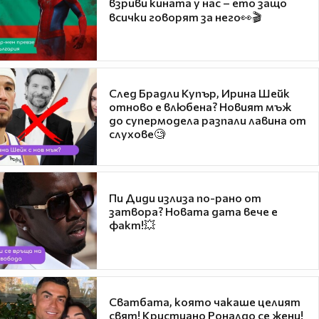
взриви кината у нас – ето защо
всички говорят за него👀🎬
След Брадли Купър, Ирина Шейк
отново е влюбена? Новият мъж
до супермодела разпали лавина от
слухове🧐
Пи Диди излиза по-рано от
затвора? Новата дата вече е
факт!💥
Сватбата, която чакаше целият
свят! Кристиано Роналдо се жени!