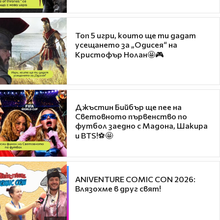
Топ 5 игри, които ще ти дадат
усещането за „Одисея“ на
Кристофър Нолан🤩🎮
Джъстин Бийбър ще пее на
Световното първенство по
футбол заедно с Мадона, Шакира
и BTS!⚽🤩
ANIVENTURE COMIC CON 2026:
Влязохме в друг свят!