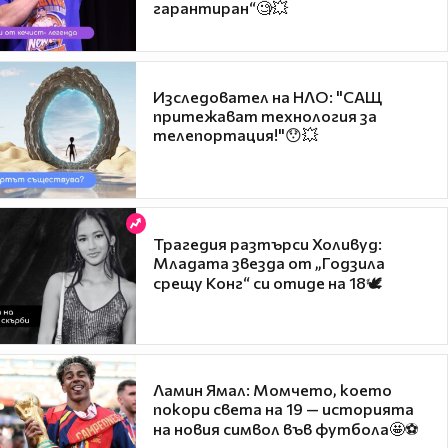
гарантиран“🧐💥
Изследовател на НЛО: "САЩ
притежават технология за
телепортация!"😯💥
Трагедия разтърси Холивуд:
Младата звезда от „Годзила
срещу Конг“ си отиде на 18🕊️
Ламин Ямал: Момчето, което
покори света на 19 — историята
на новия символ във футбола🤩⚽