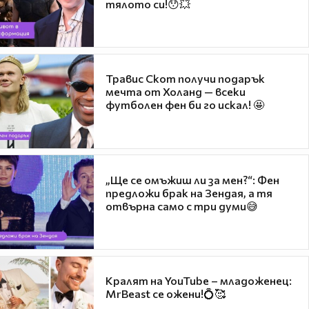
тялото си!😯💥
Травис Скот получи подарък
мечта от Холанд — всеки
футболен фен би го искал! 🤩
„Ще се омъжиш ли за мен?“: Фен
предложи брак на Зендая, а тя
отвърна само с три думи😅
Кралят на YouTube – младоженец:
MrBeast се ожени!💍🥰