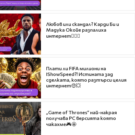
Любов или скандал? Карди Би и
Мадука Окойе разпалиха
интернет❤️‍🔥🔥
Плати ли FIFA милиони на
IShowSpeed?! Истината зад
сделката, която разтърси целия
интернет🤑💥
„Game of Thrones“ най-накрая
получава PC версията която
чакахме🎮🤩