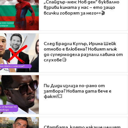
„Спайдър-мен: Нов ден“ буквално
взриви кината у нас – ето защо
всички говорят за него👀🎬
След Брадли Купър, Ирина Шейк
отново е влюбена? Новият мъж
до супермодела разпали лавина от
слухове🧐
Пи Диди излиза по-рано от
затвора? Новата дата вече е
факт!💥
Сватбата, която чакаше целият