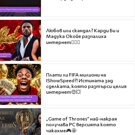
Любов или скандал? Карди Би и
Мадука Окойе разпалиха
интернет❤️‍🔥🔥
Плати ли FIFA милиони на
IShowSpeed?! Истината зад
сделката, която разтърси целия
интернет🤑💥
„Game of Thrones“ най-накрая
получава PC версията която
чакахме🎮🤩