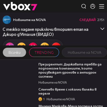
Member of
👾
Новините на NOVA
СЛЕДВАЙ
2751
С тежко падане приключи вторият етап на
Джиро д'Италия (ВИДЕО)
Всички
TRENDING
Новините на NOVA
07:12
Президентът: Държавата трябва да
подпомогне компаниите, които
произвеждат дронове и антидрон
системи
Новините на NOVA
00:56
Слънчево време с локални валежи в
неделя
1
Новините на NOVA
20:17
Милена Маркова-Маца посреща гости