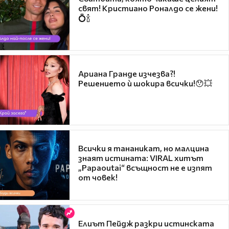
свят! Кристиано Роналдо се жени!
💍🍾
Ариана Гранде изчезва?!
Решението ѝ шокира всички!😯💥
Всички я тананикат, но малцина
знаят истината: VIRAL хитът
„Papaoutai“ всъщност не е изпят
от човек!
Елиът Пейдж разкри истинската