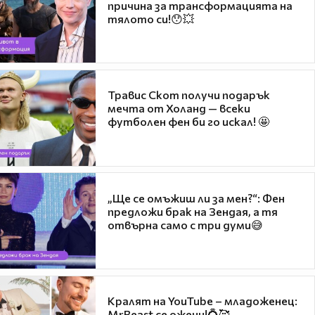
причина за трансформацията на
тялото си!😯💥
Травис Скот получи подарък
мечта от Холанд — всеки
футболен фен би го искал! 🤩
„Ще се омъжиш ли за мен?“: Фен
предложи брак на Зендая, а тя
отвърна само с три думи😅
Кралят на YouTube – младоженец:
MrBeast се ожени!💍🥰