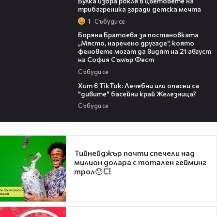
Булка избра рокля в цветовете на
трибагреника заради детска мечта
1
Събуди се
11:27
Боряна Братоева за постановката
„Място, наречено другаде“, която
феновете могат да видят на 21 август
на София Съмър Фест
Събуди се
05:33
Хит в TikTok: Лечебни или опасни са
"дивите" басейни край Железница?
Събуди се
Тийнейджър почти спечели над
милион долара с тотален гейминг
трол😯💥