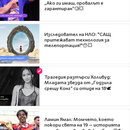
„Ако ги имаш, провалът е
гарантиран“🧐💥
Изследовател на НЛО: "САЩ
притежават технология за
телепортация!"😯💥
Трагедия разтърси Холивуд:
Младата звезда от „Годзила
срещу Конг“ си отиде на 18🕊️
Ламин Ямал: Момчето, което
покори света на 19 — историята