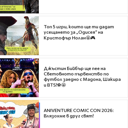
Топ 5 игри, които ще ти дадат
усещането за „Одисея“ на
Кристофър Нолан🤩🎮
Джъстин Бийбър ще пее на
Световното първенство по
футбол заедно с Мадона, Шакира
и BTS!⚽🤩
ANIVENTURE COMIC CON 2026:
Влязохме в друг свят!