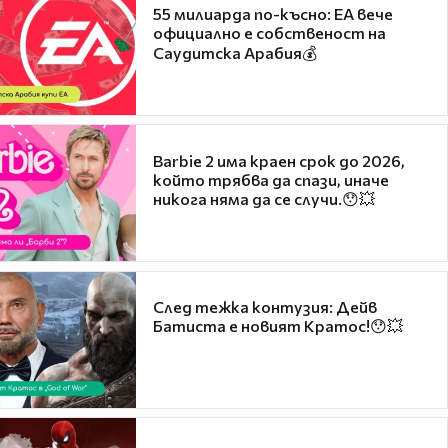
55 милиарда по-късно: EA вече
официално е собственост на
Саудитска Арабия💰
Barbie 2 има краен срок до 2026,
който трябва да спази, иначе
никога няма да се случи.😯💥
След тежка контузия: Дейв
Батиста е новият Кратос!😯💥