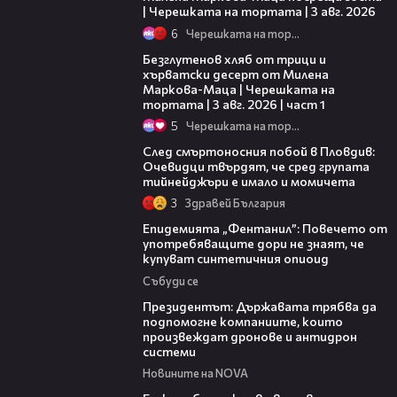
| Черешката на тортата | 3 авг. 2026
6
Черешката на тортата
16:02
Безглутенов хляб от трици и
хърватски десерт от Милена
Маркова-Маца | Черешката на
тортата | 3 авг. 2026 | част 1
5
Черешката на тортата
09:32
След смъртоносния побой в Пловдив:
Очевидци твърдят, че сред групата
тийнейджъри е имало и момичета
3
Здравей България
13:48
Епидемията „Фентанил”: Повечето от
употребяващите дори не знаят, че
купуват синтетичния опиоид
Събуди се
07:12
Президентът: Държавата трябва да
подпомогне компаниите, които
произвеждат дронове и антидрон
системи
Новините на NOVA
05:08