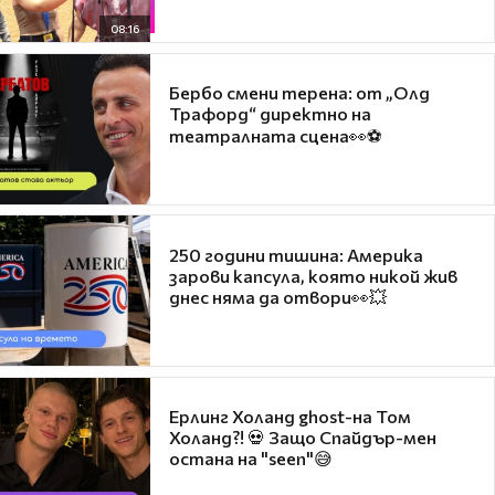
08:16
Бербо смени терена: от „Олд
Трафорд“ директно на
театралната сцена👀⚽
250 години тишина: Америка
зарови капсула, която никой жив
днес няма да отвори👀💥
Ерлинг Холанд ghost-на Том
Холанд?! 💀 Защо Спайдър-мен
остана на "seen"😅