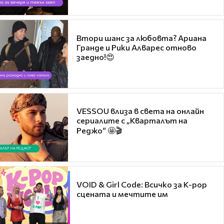
Втори шанс за любовта? Ариана
Гранде и Рики Алварес отново
заедно!😍
VESSOU влиза в света на онлайн
сериалите с „Кварталът на
Реджо“ 🤩🎬
VOID & Girl Code: Всичко за K-pop
сцената и мечтите им