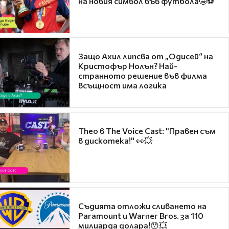
на новия символ във футбола🤩⚽
Защо Ахил липсва от „Одисей“ на
Кристофър Нолън? Най-
странното решение във филма
всъщност има логика
Theo в The Voice Cast: "Правен съм
в дискотека!" 👀💥
Съдията отложи сливането на
Paramount и Warner Bros. за 110
милиарда долара!😯💥