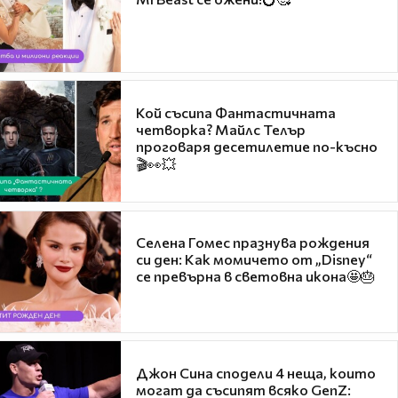
Кой съсипа Фантастичната
четворка? Майлс Телър
проговаря десетилетие по-късно
🎬👀💥
Селена Гомес празнува рождения
си ден: Как момичето от „Disney“
се превърна в световна икона🤩🎂
Джон Сина сподели 4 неща, които
могат да съсипят всяко GenZ: