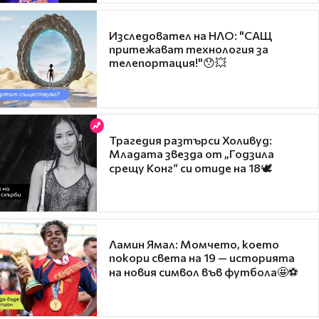
Изследовател на НЛО: "САЩ
притежават технология за
телепортация!"😯💥
Трагедия разтърси Холивуд:
Младата звезда от „Годзила
срещу Конг“ си отиде на 18🕊️
Ламин Ямал: Момчето, което
покори света на 19 — историята
на новия символ във футбола🤩⚽