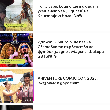
Топ 5 игри, които ще ти дадат
усещането за „Одисея“ на
Кристофър Нолан🤩🎮
Джъстин Бийбър ще пее на
Световното първенство по
футбол заедно с Мадона, Шакира
и BTS!⚽🤩
ANIVENTURE COMIC CON 2026:
Влязохме в друг свят!
08:16