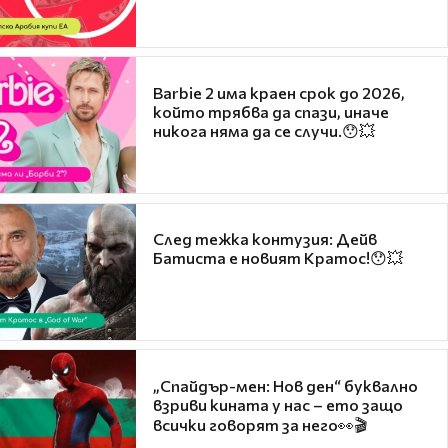
Barbie 2 има краен срок до 2026,
който трябва да спази, иначе
никога няма да се случи.😯💥
След тежка контузия: Дейв
Батиста е новият Кратос!😯💥
„Спайдър-мен: Нов ден“ буквално
взриви кината у нас – ето защо
всички говорят за него👀🎬