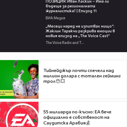
ПОЗИЦИЯ: Иван Ласкин – Има ли
бъдеще за регионалната
журналистика? | Епизод 11
ВИА Медия
01:13:23
„Месеци наред не изпитвах нищо“:
Жаклин Таракчи разкрива емоции в
новия епизод на „The Voice Cast“
The Voice Radio and TV Bulgaria
Тийнейджър почти спечели над
милион долара с тотален гейминг
трол😯💥
55 милиарда по-късно: EA вече
официално е собственост на
Саудитска Арабия💰