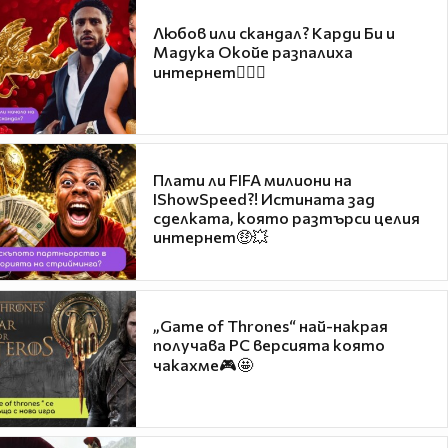
Любов или скандал? Карди Би и
Мадука Окойе разпалиха
интернет❤️‍🔥🔥
Плати ли FIFA милиони на
IShowSpeed?! Истината зад
сделката, която разтърси целия
интернет🤑💥
„Game of Thrones“ най-накрая
получава PC версията която
чакахме🎮🤩