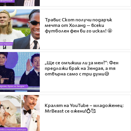
Травис Скот получи подарък
мечта от Холанд — всеки
футболен фен би го искал! 🤩
„Ще се омъжиш ли за мен?“: Фен
предложи брак на Зендая, а тя
отвърна само с три думи😅
Кралят на YouTube – младоженец:
MrBeast се ожени!💍🥰