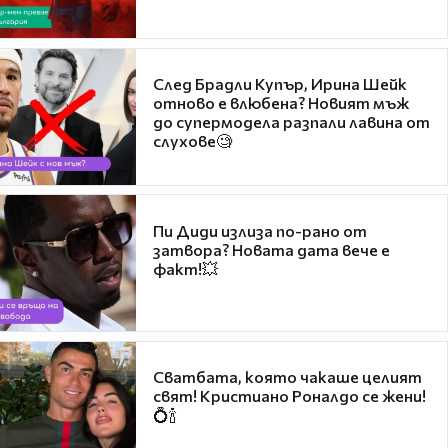
След Брадли Купър, Ирина Шейк
отново е влюбена? Новият мъж
до супермодела разпали лавина от
слухове🧐
Пи Диди излиза по-рано от
затвора? Новата дата вече е
факт!💥
Сватбата, която чакаше целият
свят! Кристиано Роналдо се жени!
💍🍾