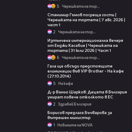
5
Черешката на тортата
16:22
Станимир Гъмов посреща гости |
Черешката на тортата | 7 авг. 2026 |
част 1
2
Черешката на тортата
18:07
Изтънчена интернационална вечеря
от Енджи Касабие | Черешката на
тортата | 31 юли 2026 | Част 1
6
Черешката на тортата
37:27
Гала ще обсъди предстоящите
елиминации във VIP Brother - На кафе
(27.10.2014)
5
На кафе
09:43
Д-р Ваньо Шарков: Децата в България
умират повече отколкото в ЕС
2
Здравей България
05:06
Борисов предлага Бъчварова за
вътрешен министър
1
Новините на NOVA
39:29