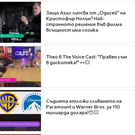
Защо Ахил липсва от „Одисей“ на
Кристофър Нолън? Най-
странното решение във филма
всъщност има логика
Theo в The Voice Cast: "Правен съм
в дискотека!" 👀💥
Съдията отложи сливането на
Paramount и Warner Bros. за 110
милиарда долара!😯💥