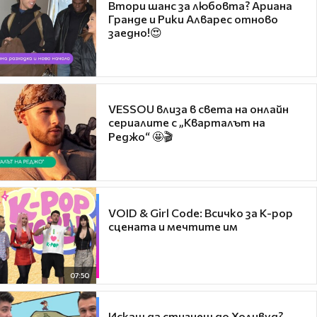
Втори шанс за любовта? Ариана
Гранде и Рики Алварес отново
заедно!😍
VESSOU влиза в света на онлайн
сериалите с „Кварталът на
Реджо“ 🤩🎬
VOID & Girl Code: Всичко за K-pop
сцената и мечтите им
07:50
Искаш да стигнеш до Холивуд?