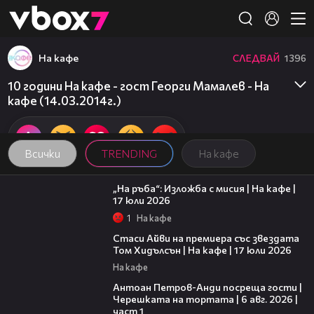
Member of
👾
На кафе
СЛЕДВАЙ
1396
10 години На кафе - гост Георги Мамалев - На
кафе (14.03.2014г.)
Всички
TRENDING
На кафе
09:09
„На ръба“: Изложба с мисия | На кафе |
17 юли 2026
1
На кафе
02:58
Стаси Айви на премиера със звездата
Том Хидълсън | На кафе | 17 юли 2026
На кафе
19:09
Антоан Петров-Анди посреща гости |
Черешката на тортата | 6 авг. 2026 |
част 1