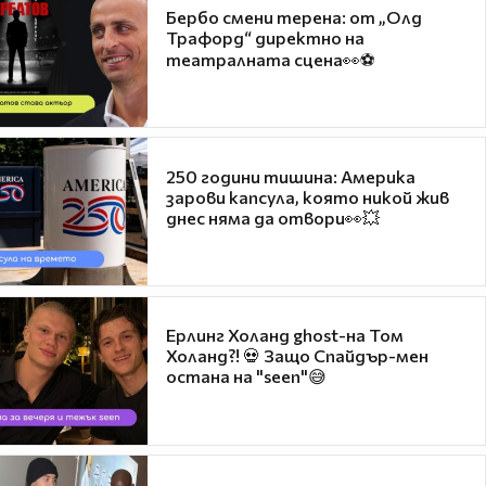
Бербо смени терена: от „Олд
Трафорд“ директно на
театралната сцена👀⚽
250 години тишина: Америка
зарови капсула, която никой жив
днес няма да отвори👀💥
Ерлинг Холанд ghost-на Том
Холанд?! 💀 Защо Спайдър-мен
остана на "seen"😅