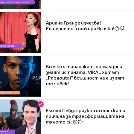
Ариана Гранде изчезва?!
Решението ѝ шокира всички!😯💥
Всички я тананикат, но малцина
знаят истината: VIRAL хитът
„Papaoutai“ всъщност не е изпят
от човек!
Елиът Пейдж разкри истинската
причина за трансформацията на
тялото си!😯💥