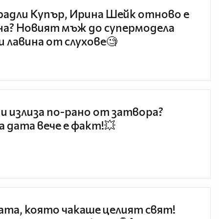
радли Купър, Ирина Шейк отново е
а? Новият мъж до супермодела
и лавина от слухове🧐
и излиза по-рано от затвора?
 дата вече е факт!💥
та, която чакаше целият свят!