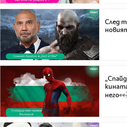
След т
новият
„Спайд
кината
него👀