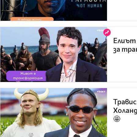
Елиът 
за тра
Травис
Холанд
🤩