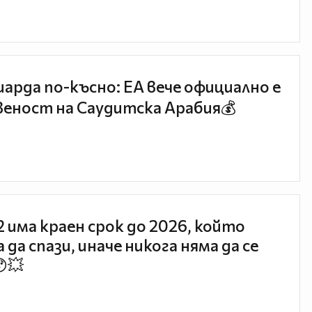
иарда по-късно: EA вече официално е
еност на Саудитска Арабия💰
 2 има краен срок до 2026, който
 да спази, иначе никога няма да се
😯💥