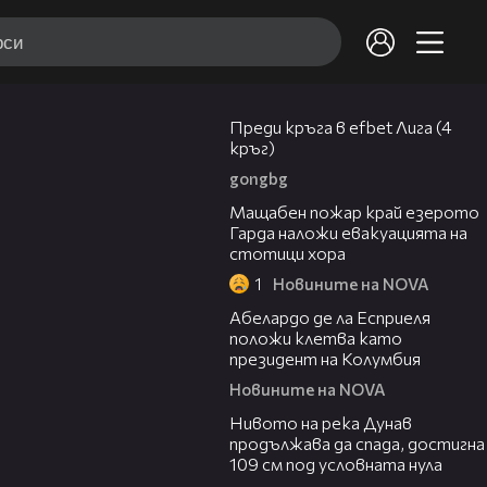
43:49
Преди кръга в efbet Лига (4
кръг)
gongbg
00:20
Мащабен пожар край езерото
Гарда наложи евакуацията на
стотици хора
1
Новините на NOVA
03:25
Абелардо де ла Есприеля
положи клетва като
президент на Колумбия
Новините на NOVA
00:23
Нивото на река Дунав
продължава да спада, достигна
109 см под условната нула