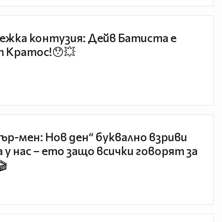
ежка контузия: Дейв Батиста е
 Кратос!😯💥
ър-мен: Нов ден“ буквално взриви
 у нас – ето защо всички говорят за
🎬