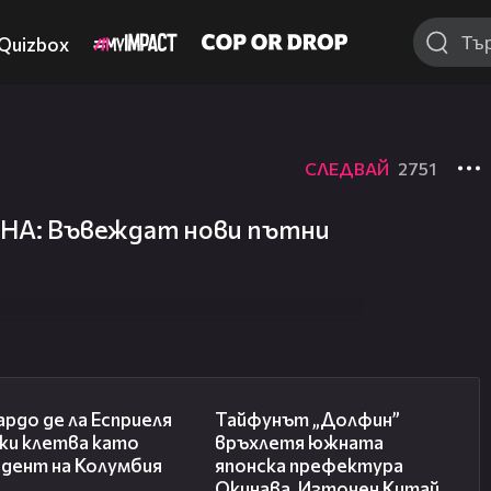
Quizbox
СЛЕДВАЙ
2751
НА: Въвеждат нови пътни
03:25
02:11
рдо де ла Есприеля
Тайфунът „Долфин”
жи клетва като
връхлетя южната
идент на Колумбия
японска префектура
Окинава, Източен Китай