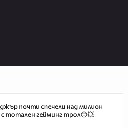
джър почти спечели над милион
 с тотален гейминг трол😯💥