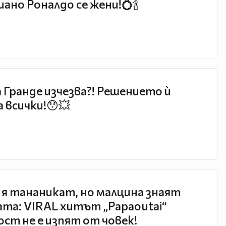
ано Роналдо се жени!💍🍾
 Гранде изчезва?! Решението ѝ
 всички!😯💥
 я тананикат, но малцина знаят
та: VIRAL хитът „Papaoutai“
ст не е изпят от човек!