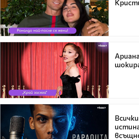
Кристи
Ариана
шокира
Всички
истина
всъщно