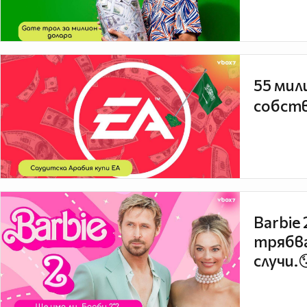
55 мил
собств
Barbie
трябва
случи.