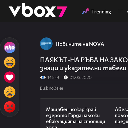
Member of
👾
Trending
Новините на NOVA
ПАЯКЪТ-НА РЪБА НА ЗАКО
знаци и указателни табели
14 544
01.03.2020
Виж повече
00:20
Мащабен пожар край
Абела
езерото Гарда наложи
поло
евакуацията на стотици
през
хора