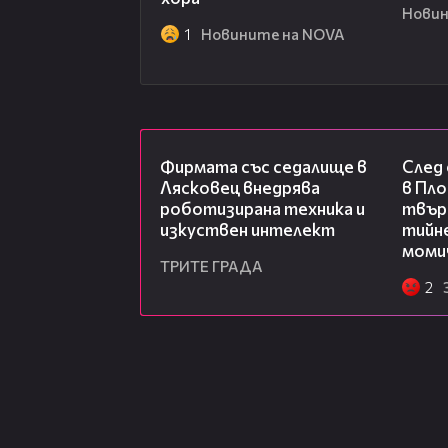
Новин
1
Новините на NOVA
00:06
Фирмата със седалище в
След
Лясковец внедрява
в Пло
роботизирана техника и
твърд
изкуствен интелект
тийне
моми
ТРИТЕ ГРАДА
2