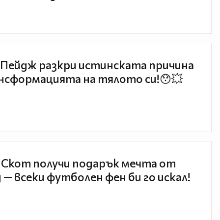
Пейдж разкри истинската причина
нсформацията на тялото си!😯💥
 Скот получи подарък мечта от
 — всеки футболен фен би го искал!