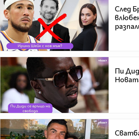
След Б
влюбен
разпал
Пи Дид
Новата
Сватба