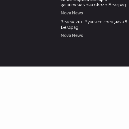
защитена зона около Белград
Nova News
00:43
Зеленски и Вучич се срещнаха в
Белград
Nova News