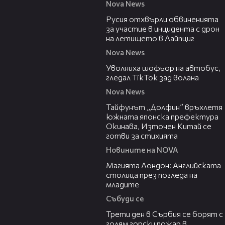
Nova News
00:46
Русия отхвърли обвиненията
за участие в инцидента с дрон
на летището в Лайпциг
Nova News
00:33
Уволниха шофьор на автобус,
гледал TikTok зад волана
Nova News
02:11
Тайфунът „Долфин” връхлетя
южната японска префектура
Окинава, Източен Китай се
готви за стихията
Новините на NOVA
05:03
Магията Лондон: Английската
столица през погледа на
младите
Събуди се
00:36
Трети ден в Сърбия се борят с
голям горски пожар в