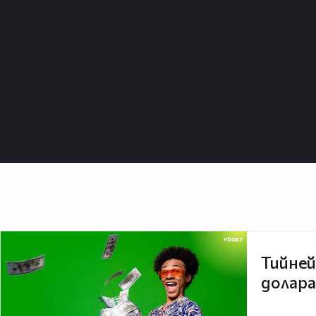
Тийней
долара