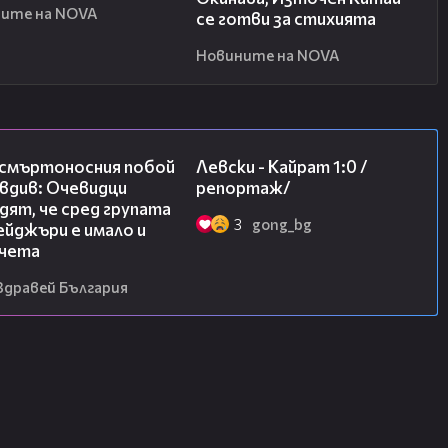
ите на NOVA
се готви за стихията
Новините на NOVA
09:32
05:57
 смъртоносния побой
Левски - Кайрат 1:0 /
вдив: Очевидци
репортаж/
ят, че сред групата
3
gong_bg
йджъри е имало и
чета
Здравей България