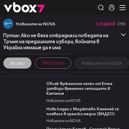
Member of
👾
Новините на NOVA
СЛЕДВАЙ
2751
Путин: Ако не бяха откраднали победата на
Тръмп на предишните избори, войната в
Украйна нямаше да я има
Всички
TRENDING
Новините на NOVA
03:48
Облак вулканична пепел от Етна
затвори временно летището в
Катания
Новините на NOVA
00:13
Нови кадри с Моджтаба Хаменей се
появиха в ирански медии (ВИДЕО)
Новините на NOVA
05:30
Преди кръга: Ботев - Спартак Варна