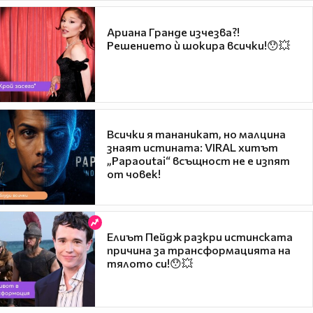
Ариана Гранде изчезва?!
Решението ѝ шокира всички!😯💥
Всички я тананикат, но малцина
знаят истината: VIRAL хитът
„Papaoutai“ всъщност не е изпят
от човек!
Елиът Пейдж разкри истинската
причина за трансформацията на
тялото си!😯💥