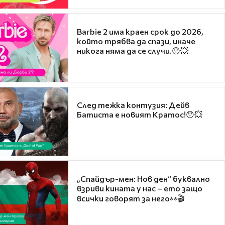
Barbie 2 има краен срок до 2026,
който трябва да спази, иначе
никога няма да се случи.😯💥
След тежка контузия: Дейв
Батиста е новият Кратос!😯💥
„Спайдър-мен: Нов ден“ буквално
взриви кината у нас – ето защо
всички говорят за него👀🎬