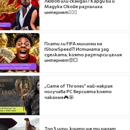
Любов или скандал? Карди Би и
Мадука Окойе разпалиха
интернет❤️‍🔥🔥
Плати ли FIFA милиони на
IShowSpeed?! Истината зад
сделката, която разтърси целия
интернет🤑💥
„Game of Thrones“ най-накрая
получава PC версията която
чакахме🎮🤩
Топ 5 игри, които ще ти дадат