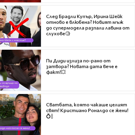
След Брадли Купър, Ирина Шейк
отново е влюбена? Новият мъж
до супермодела разпали лавина от
слухове🧐
Пи Диди излиза по-рано от
затвора? Новата дата вече е
факт!💥
Сватбата, която чакаше целият
свят! Кристиано Роналдо се жени!
💍🍾