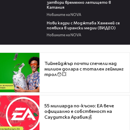
затвори временно летището в
Катания
Новините на NOVA
00:13
Нови кадри с Моджтаба Хаменей се
появиха в ирански медии (ВИДЕО)
Новините на NOVA
Тийнейджър почти спечели над
милион долара с тотален гейминг
трол😯💥
55 милиарда по-късно: EA вече
официално е собственост на
Саудитска Арабия💰