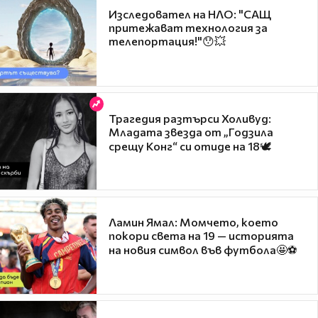
Изследовател на НЛО: "САЩ
притежават технология за
телепортация!"😯💥
Трагедия разтърси Холивуд:
Младата звезда от „Годзила
срещу Конг“ си отиде на 18🕊️
Ламин Ямал: Момчето, което
покори света на 19 — историята
на новия символ във футбола🤩⚽