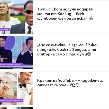
Травис Скот получи подарък
мечта от Холанд — всеки
футболен фен би го искал! 🤩
„Ще се омъжиш ли за мен?“: Фен
предложи брак на Зендая, а тя
отвърна само с три думи😅
Кралят на YouTube – младоженец:
MrBeast се ожени!💍🥰