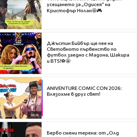
усещането за „Одисея“ на
Кристофър Нолан🤩🎮
Джъстин Бийбър ще пее на
Световното първенство по
футбол заедно с Мадона, Шакира
и BTS!⚽🤩
ANIVENTURE COMIC CON 2026:
Влязохме в друг свят!
08:16
Бербо смени терена: от „Олд