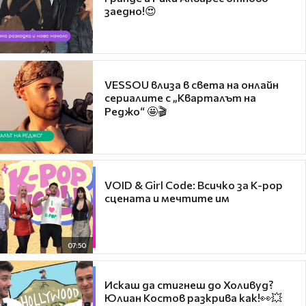
заедно!😍
VESSOU влиза в света на онлайн
сериалите с „Кварталът на
Реджо“ 🤩🎬
VOID & Girl Code: Всичко за K-pop
сцената и мечтите им
07:50
Искаш да стигнеш до Холивуд?
Юлиан Костов разкрива как!👀💥