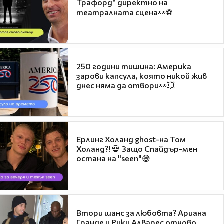
Трафорд“ директно на
театралната сцена👀⚽
250 години тишина: Америка
зарови капсула, която никой жив
днес няма да отвори👀💥
Ерлинг Холанд ghost-на Том
Холанд?! 💀 Защо Спайдър-мен
остана на "seen"😅
Втори шанс за любовта? Ариана
Гранде и Рики Алварес отново