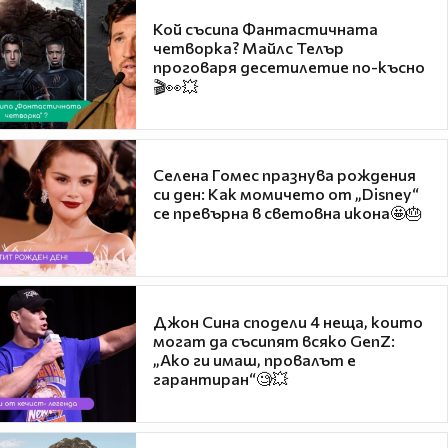
Кой съсипа Фантастичната
четворка? Майлс Телър
проговаря десетилетие по-късно
🎬👀💥
Селена Гомес празнува рождения
си ден: Как момичето от „Disney“
се превърна в световна икона🤩🎂
Джон Сина сподели 4 неща, които
могат да съсипят всяко GenZ:
„Ако ги имаш, провалът е
гарантиран“🧐💥