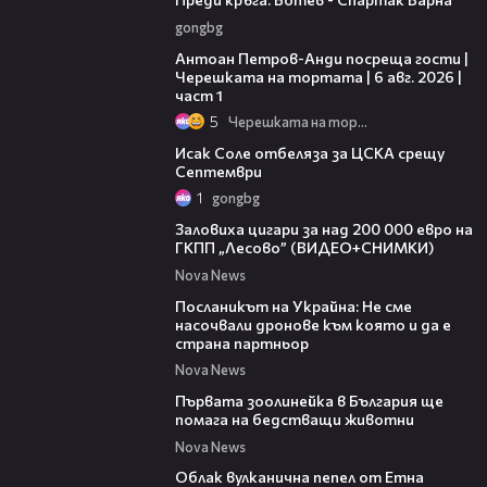
gongbg
19:09
Антоан Петров-Анди посреща гости |
Черешката на тортата | 6 авг. 2026 |
част 1
5
Черешката на тортата
01:02
Исак Соле отбеляза за ЦСКА срещу
Септември
1
gongbg
01:09
Заловиха цигари за над 200 000 евро на
ГКПП „Лесово” (ВИДЕО+СНИМКИ)
Nova News
01:23
Посланикът на Украйна: Не сме
насочвали дронове към която и да е
страна партньор
Nova News
01:15
Първата зоолинейка в България ще
помага на бедстващи животни
Nova News
03:48
Облак вулканична пепел от Етна