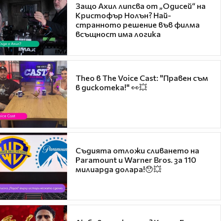
Защо Ахил липсва от „Одисей“ на
Кристофър Нолън? Най-
странното решение във филма
всъщност има логика
Theo в The Voice Cast: "Правен съм
в дискотека!" 👀💥
Съдията отложи сливането на
Paramount и Warner Bros. за 110
милиарда долара!😯💥