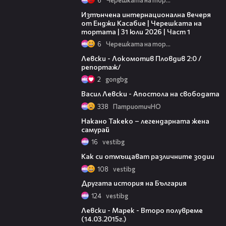
18:07
Изтънчена интернационална вечеря
от Енджи Касабие | Черешката на
тортата | 31 юли 2026 | Част 1
6
Черешката на тортата
06:10
Левски - Локомотив Пловдив 2:0 /
репортаж/
2
gongbg
03:12
Васил Левски - Апостола на свободата
338
ПатриотичНО
01:30
Накано Такеко – легендарната жена
самурай
16
vestibg
02:17
Как си отмъщават различните зодии
108
vestibg
02:11
Другата история на България
124
vestibg
48:52
Левски - Марек - Второ полувреме
(14.03.2015г.)