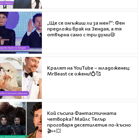
„Ще се омъжиш ли за мен?“: Фен
предложи брак на Зендая, а тя
отвърна само с три думи😅
Кралят на YouTube – младоженец:
MrBeast се ожени!💍🥰
Кой съсипа Фантастичната
четворка? Майлс Телър
проговаря десетилетие по-късно
🎬👀💥