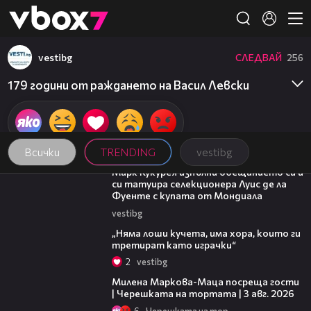
Member of
👾
vestibg
СЛЕДВАЙ
256
179 години от раждането на Васил Левски
Всички
TRENDING
vestibg
00:54
Марк Кукурея изпълни обещанието си и
си татуира селекционера Луис де ла
Фуенте с купата от Мондиала
vestibg
36:08
„Няма лоши кучета, има хора, които ги
третират като играчки“
2
vestibg
20:17
Милена Маркова-Маца посреща гости
| Черешката на тортата | 3 авг. 2026
6
Черешката на тортата