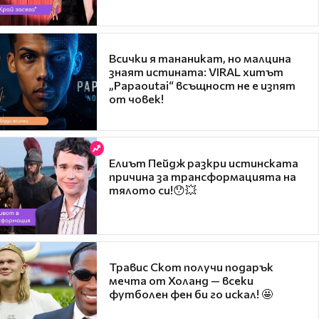
Всички я тананикат, но малцина
знаят истината: VIRAL хитът
„Papaoutai“ всъщност не е изпят
от човек!
Елиът Пейдж разкри истинската
причина за трансформацията на
тялото си!😯💥
Травис Скот получи подарък
мечта от Холанд — всеки
футболен фен би го искал! 🤩