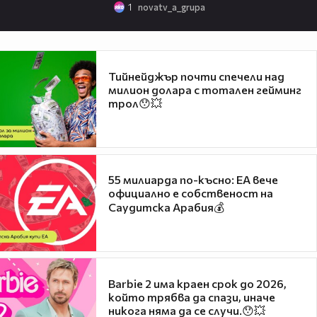
1
novatv_a_grupa
Тийнейджър почти спечели над
милион долара с тотален гейминг
трол😯💥
55 милиарда по-късно: EA вече
официално е собственост на
Саудитска Арабия💰
Barbie 2 има краен срок до 2026,
който трябва да спази, иначе
никога няма да се случи.😯💥