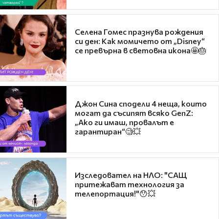
Селена Гомес празнува рождения
си ден: Как момичето от „Disney“
се превърна в световна икона🤩🎂
Джон Сина сподели 4 неща, които
могат да съсипят всяко GenZ:
„Ако ги имаш, провалът е
гарантиран“🧐💥
Изследовател на НЛО: "САЩ
притежават технология за
телепортация!"😯💥