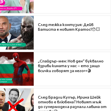
След тежка контузия: Дейв
Батиста е новият Кратос!😯💥
„Спайдър-мен: Нов ден“ буквално
взриви кината у нас – ето защо
всички говорят за него👀🎬
След Брадли Купър, Ирина Шейк
отново е влюбена? Новият мъж
до супермодела разпали лавина от