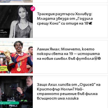
Трагедия разтърси Холивуд:
Младата звезда от „Годзила
срещу Конг“ си отиде на 18🕊️
Ламин Ямал: Момчето, което
покори света на 19 — историята
на новия символ във футбола🤩⚽
Защо Ахил липсва от „Одисей“ на
Кристофър Нолън? Най-
странното решение във филма
всъщност има логика