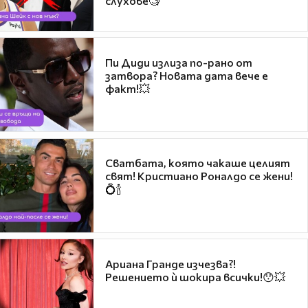
слухове🧐
Пи Диди излиза по-рано от
затвора? Новата дата вече е
факт!💥
Сватбата, която чакаше целият
свят! Кристиано Роналдо се жени!
💍🍾
Ариана Гранде изчезва?!
Решението ѝ шокира всички!😯💥