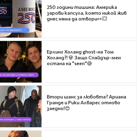
250 години тишина: Америка
зарови капсула, която никой жив
днес няма да отвори👀💥
Ерлинг Холанд ghost-на Том
Холанд?! 💀 Защо Спайдър-мен
остана на "seen"😅
Втори шанс за любовта? Ариана
Гранде и Рики Алварес отново
заедно!😍