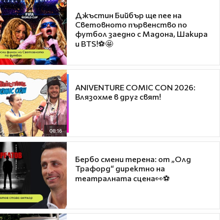
Джъстин Бийбър ще пее на
Световното първенство по
футбол заедно с Мадона, Шакира
и BTS!⚽🤩
ANIVENTURE COMIC CON 2026:
Влязохме в друг свят!
08:16
Бербо смени терена: от „Олд
Трафорд“ директно на
театралната сцена👀⚽