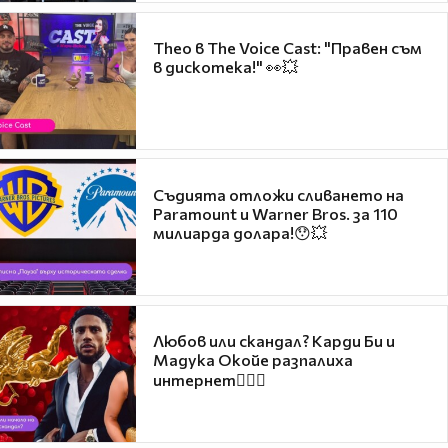
Theo в The Voice Cast: "Правен съм
в дискотека!" 👀💥
Съдията отложи сливането на
Paramount и Warner Bros. за 110
милиарда долара!😯💥
Любов или скандал? Карди Би и
Мадука Окойе разпалиха
интернет❤️‍🔥🔥