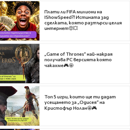
Плати ли FIFA милиони на
IShowSpeed?! Истината зад
сделката, която разтърси целия
интернет🤑💥
„Game of Thrones“ най-накрая
получава PC версията която
чакахме🎮🤩
Топ 5 игри, които ще ти дадат
усещането за „Одисея“ на
Кристофър Нолан🤩🎮