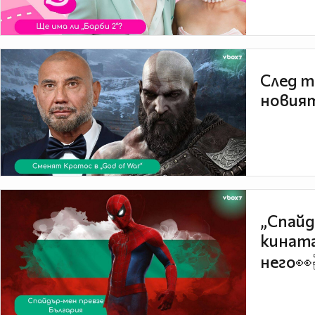
След т
новият
„Спайд
кината
него👀