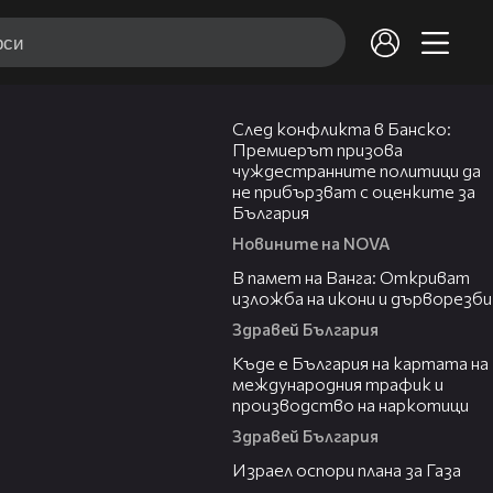
08:08
След конфликта в Банско:
Премиерът призова
чуждестранните политици да
не прибързват с оценките за
България
Новините на NOVA
07:17
В памет на Ванга: Откриват
изложба на икони и дърворезби
Здравей България
09:25
Къде е България на картата на
международния трафик и
производство на наркотици
Здравей България
00:46
Израел оспори плана за Газа