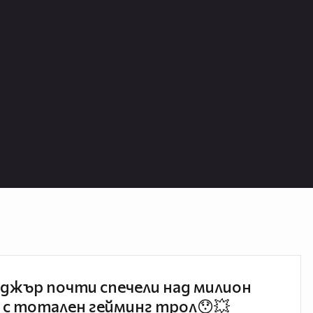
джър почти спечели над милион
 с тотален гейминг трол😯💥