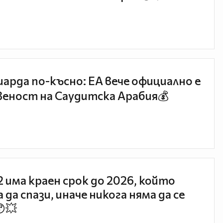
иарда по-късно: EA вече официално е
еност на Саудитска Арабия💰
 2 има краен срок до 2026, който
 да спази, иначе никога няма да се
😯💥