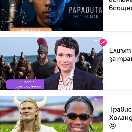
всъщно
Елиът 
за тра
Травис
Холанд
🤩