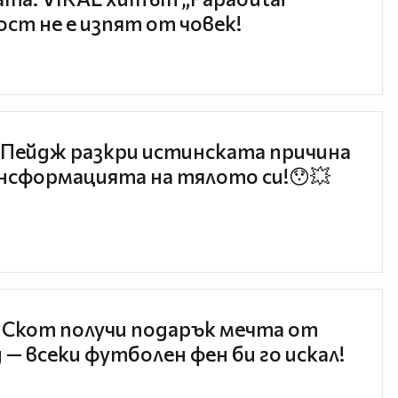
ст не е изпят от човек!
Пейдж разкри истинската причина
нсформацията на тялото си!😯💥
 Скот получи подарък мечта от
 — всеки футболен фен би го искал!