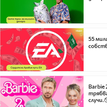
55 мил
собств
Barbie
трябва
случи.