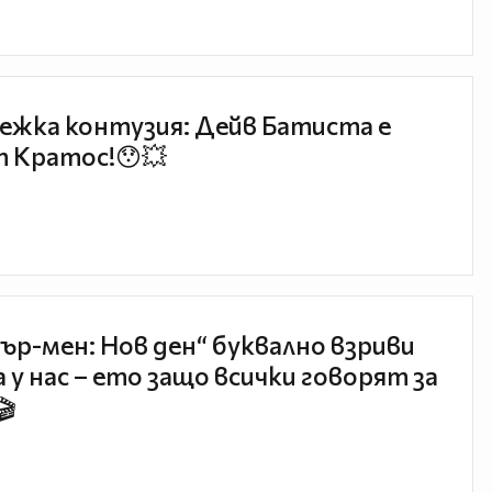
ежка контузия: Дейв Батиста е
 Кратос!😯💥
ър-мен: Нов ден“ буквално взриви
 у нас – ето защо всички говорят за
🎬