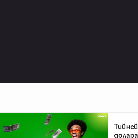
Тийней
долара