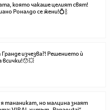
та, която чакаше целият свят!
ано Роналдо се жени!💍🍾
 Гранде изчезва?! Решението ѝ
 всички!😯💥
 я тананикат, но малцина знаят
та: VIRAL хитът „Papaoutai“