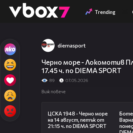
Member of
👾
Trending
diemasport
Черно море - Локомотив Пл
17.45 ч. по DIEMA SPORT
89
07.05.2026
Виж повече
00:35
ЦСКА 1948 - Черно море
Боте
на 14 август, петък от
Варна
21:15 ч. по DIEMA SPORT
понед
DIEM