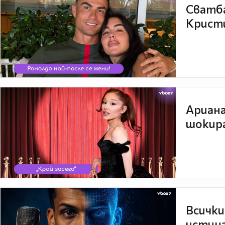
Сватба
Кристи
Ариана
шокира
Всички
истина