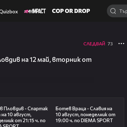
Quizbox
СЛЕДВАЙ
73
овдив на 12 май, вторник от
00:33
00:35
в Пловдив - Спартак
Ботев Враца - Славия на
 на 10 август,
10 август, понеделник от
елник от 21:15 ч. по
19:00 ч. по DIEMA SPORT
A SPORT