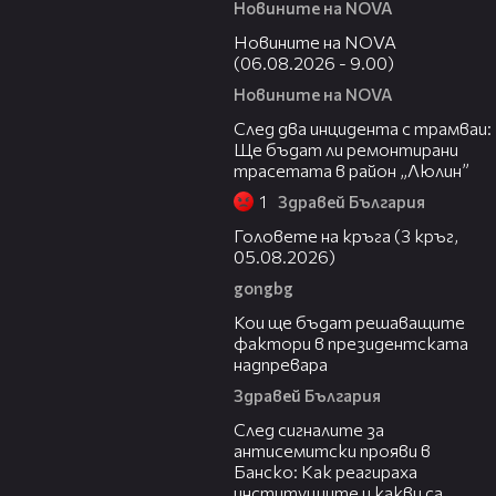
Новините на NOVA
05:20
Новините на NOVA
(06.08.2026 - 9.00)
Новините на NOVA
06:29
След два инцидента с трамваи:
Ще бъдат ли ремонтирани
трасетата в район „Люлин”
1
Здравей България
27:51
Головете на кръга (3 кръг,
05.08.2026)
gongbg
23:57
Кои ще бъдат решаващите
фактори в президентската
надпревара
Здравей България
05:56
След сигналите за
антисемитски прояви в
Банско: Как реагираха
институциите и какви са