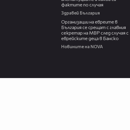
фактите по случая
Здравей България
00:42
Организации на евреите в
България се срещат с главния
секретар на МВР след случая с
еврейските деца в Банско
Новините на NOVA