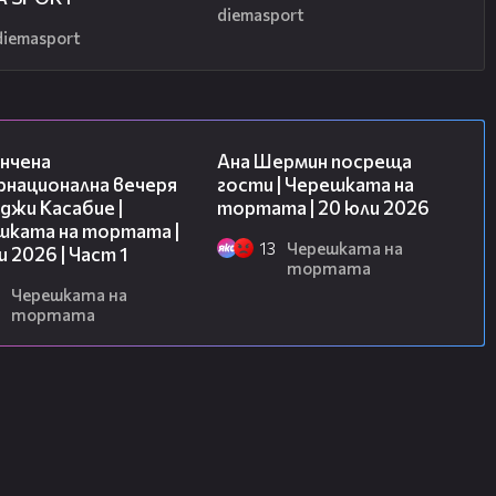
diemasport
diemasport
18:07
19:47
нчена
Ана Шермин посреща
рнационална вечеря
гости | Черешката на
джи Касабие |
тортата | 20 юли 2026
шката на тортата |
13
Черешката на
и 2026 | Част 1
тортата
Черешката на
тортата