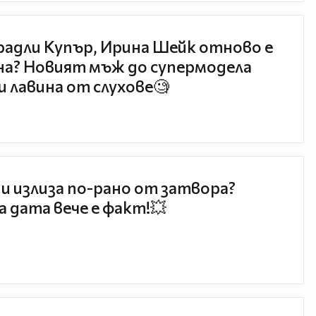
радли Купър, Ирина Шейк отново е
а? Новият мъж до супермодела
и лавина от слухове🧐
и излиза по-рано от затвора?
 дата вече е факт!💥