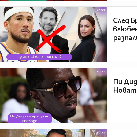
След Б
влюбен
разпал
Пи Дид
Новата