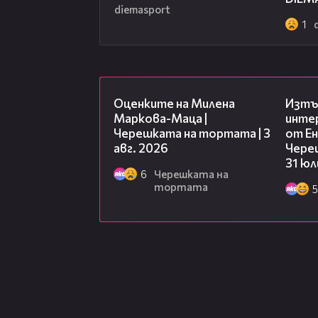
diemasport
1
14:06
Оценките на Милена
Изтъ
Маркова-Маца |
инте
Черешката на тортата | 3
от Ен
авг. 2026
Чере
31 юл
6
Черешката на
тортата
5