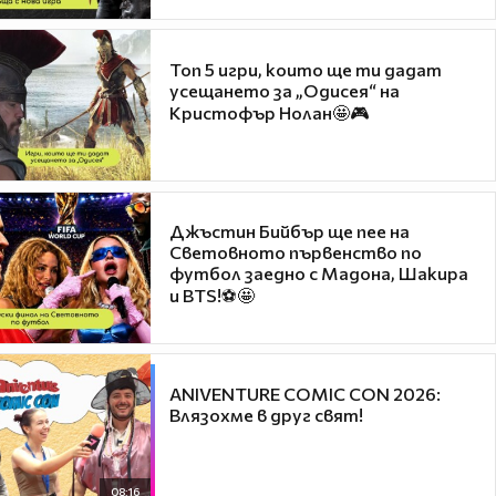
Топ 5 игри, които ще ти дадат
усещането за „Одисея“ на
Кристофър Нолан🤩🎮
Джъстин Бийбър ще пее на
Световното първенство по
футбол заедно с Мадона, Шакира
и BTS!⚽🤩
ANIVENTURE COMIC CON 2026:
Влязохме в друг свят!
08:16