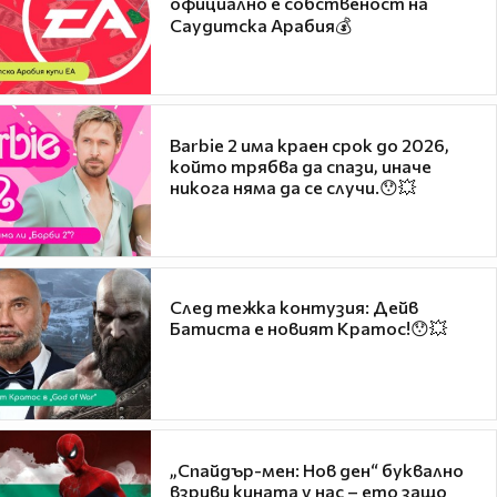
официално е собственост на
Саудитска Арабия💰
Barbie 2 има краен срок до 2026,
който трябва да спази, иначе
никога няма да се случи.😯💥
След тежка контузия: Дейв
Батиста е новият Кратос!😯💥
„Спайдър-мен: Нов ден“ буквално
взриви кината у нас – ето защо