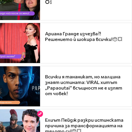
💍🍾
Ариана Гранде изчезва?!
Решението ѝ шокира всички!😯💥
Всички я тананикат, но малцина
знаят истината: VIRAL хитът
„Papaoutai“ всъщност не е изпят
от човек!
Елиът Пейдж разкри истинската
причина за трансформацията на
тялото си!😯💥