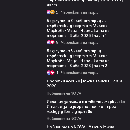
част 1
5
Черешката на тортата
16:02
Безглутенов хляб от трици и
хърватски десерт от Милена
Маркова-Маца | Черешката на
тортата | 3 авг. 2026 | част 1
5
Черешката на тортата
15:35
Безглутенов хляб от трици и
хърватски десерт от Милена
Маркова-Маца | Черешката на
тортата | 3 авг. 2026 | част 2
4
Черешката на тортата
03:46
Спортни новини | Късна емисия | 7 авг.
2026
Новините на NOVA
00:51
Испания заплаши с ответни мерки, ако
Италия запази граничния контрол
между двете държави
Новините на NOVA
21:18
Новините на NOVA | Лятна късна