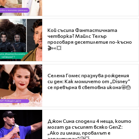
Кой съсипа Фантастичната
четворка? Майлс Телър
проговаря десетилетие по-късно
🎬👀💥
Селена Гомес празнува рождения
си ден: Как момичето от „Disney“
се превърна в световна икона🤩🎂
Джон Сина сподели 4 неща, които
могат да съсипят всяко GenZ:
„Ако ги имаш, провалът е
гарантиран“🧐💥