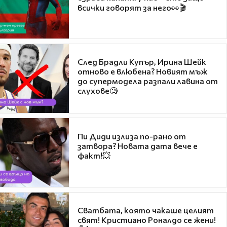
всички говорят за него👀🎬
След Брадли Купър, Ирина Шейк
отново е влюбена? Новият мъж
до супермодела разпали лавина от
слухове🧐
Пи Диди излиза по-рано от
затвора? Новата дата вече е
факт!💥
Сватбата, която чакаше целият
свят! Кристиано Роналдо се жени!