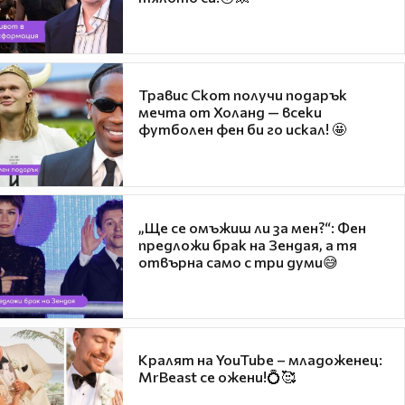
Травис Скот получи подарък
мечта от Холанд — всеки
футболен фен би го искал! 🤩
„Ще се омъжиш ли за мен?“: Фен
предложи брак на Зендая, а тя
отвърна само с три думи😅
Кралят на YouTube – младоженец:
MrBeast се ожени!💍🥰