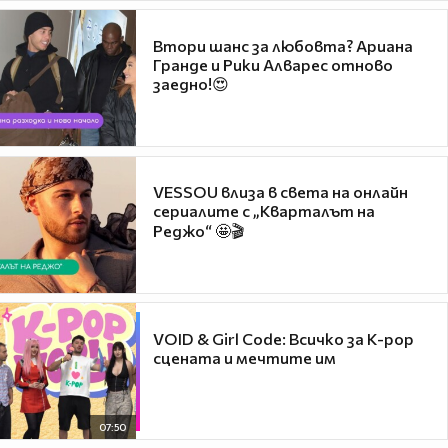
Втори шанс за любовта? Ариана
Гранде и Рики Алварес отново
заедно!😍
VESSOU влиза в света на онлайн
сериалите с „Кварталът на
Реджо“ 🤩🎬
VOID & Girl Code: Всичко за K-pop
сцената и мечтите им
07:50