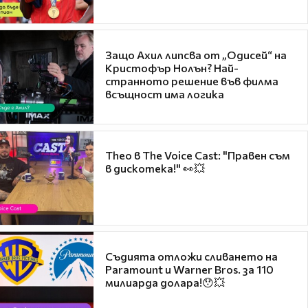
Защо Ахил липсва от „Одисей“ на
Кристофър Нолън? Най-
странното решение във филма
всъщност има логика
Theo в The Voice Cast: "Правен съм
в дискотека!" 👀💥
Съдията отложи сливането на
Paramount и Warner Bros. за 110
милиарда долара!😯💥