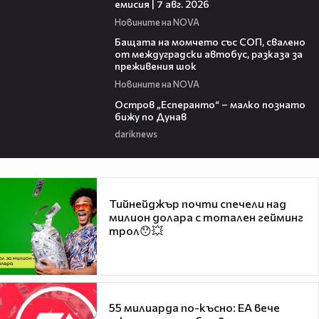
емисия | 7 авг. 2026
Новините на NOVA
00:30
Бащата на момчето със СОП, свалено
от междуградски автобус, разказа за
преживения шок
Новините на NOVA
00:04
Остров „Есперанто“ – малко познато
бижу по Дунав
dariknews
Тийнейджър почти спечели над
милион долара с тотален гейминг
трол😯💥
55 милиарда по-късно: EA вече