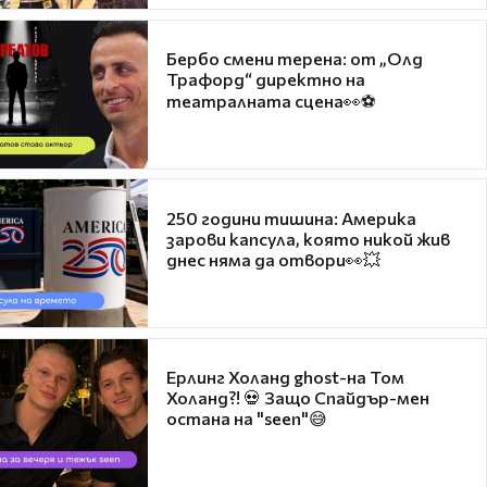
Бербо смени терена: от „Олд
Трафорд“ директно на
театралната сцена👀⚽
250 години тишина: Америка
зарови капсула, която никой жив
днес няма да отвори👀💥
Ерлинг Холанд ghost-на Том
Холанд?! 💀 Защо Спайдър-мен
остана на "seen"😅