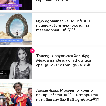
Изследовател на НЛО: "САЩ
притежават технология за
телепортация!"😯💥
Трагедия разтърси Холивуд:
Младата звезда от „Годзила
срещу Конг“ си отиде на 18🕊️
Ламин Ямал: Момчето, което
покори света на 19 — историята
на новия символ във футбола🤩⚽