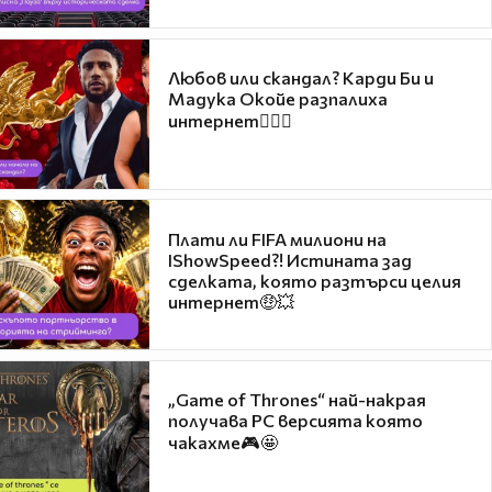
Любов или скандал? Карди Би и
Мадука Окойе разпалиха
интернет❤️‍🔥🔥
Плати ли FIFA милиони на
IShowSpeed?! Истината зад
сделката, която разтърси целия
интернет🤑💥
„Game of Thrones“ най-накрая
получава PC версията която
чакахме🎮🤩